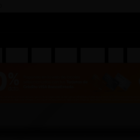
0
i
Entradas
Piqueos
Ceviches
Hosomaki
Salsas
Gunk