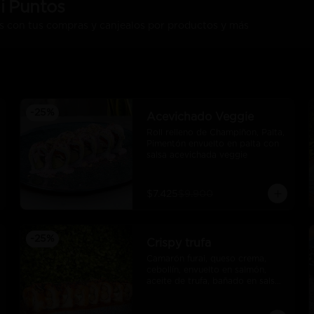
i Puntos
s con tus compras y canjealos por productos y más
-
25
%
Acevichado Veggie
Roll relleno de Champiñon, Palta, 
Pimentón envuelto en palta con 
salsa acevichada veggie
$7.425
$9.900
-
25
%
Crispy trufa
Camarón furai, queso crema, 
cebollín, envuelto en salmón, 
aceite de trufa, bañado en salsa 
de pimiento piquillo.