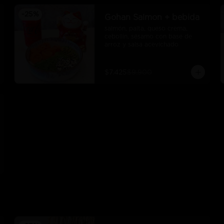
-
25
%
Gohan Salmon + bebida
salmón, palta, queso crema, 
cebollín, sésamo con base de 
arroz y salsa acevichado
$7.425
$9.900