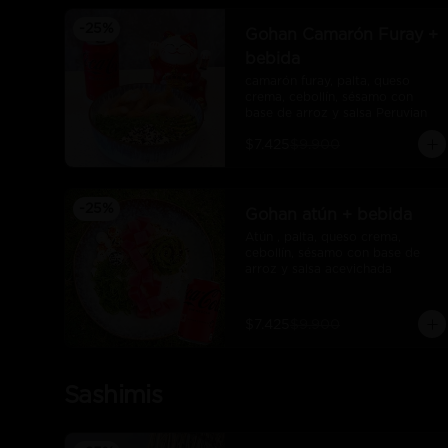
-
25
%
Gohan Camarón Furay +
bebida
camarón furay, palta, queso 
crema, cebollín, sésamo con 
base de arroz y salsa Peruvian
$7.425
$9.900
-
25
%
Gohan atún + bebida
Atún , palta, queso crema, 
cebollín, sésamo con base de 
arroz y salsa acevichada
$7.425
$9.900
Sashimis