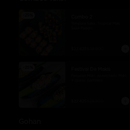
-
25
%
Combo 2
Tempura Sake, Tropical Maki, 
Sake Pasión
$22.425
$29.900
-
25
%
Festival De Makis
Peruvian Maki. Acevichado Maki 
Y Queso parrillero
$22.425
$29.900
Gohan