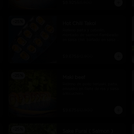
$8.925
$11.900
-
25
%
Hot Chili Takoi
Relleno palta y cebollin, 
montado de salmón flambeado 
en salsa chili, bañado en salsa 
unagui
$9.675
$12.900
-
25
%
Maki beef
Relleno de pollo teriyaki, palta, 
envuelto en filete de res y salsa 
anticuchera.
$9.675
$12.900
-
25
%
Sake Furai ( Salmon )