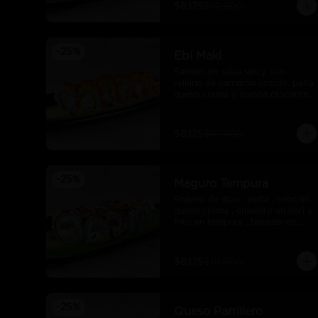
$8.175
$10.900
-
25
%
Ebi Maki
Salmon en salsa spicy con 
relleno de camarón cocido, palta 
queso crema y quinoa crocante 
con salsa unagui.
$8.175
$10.900
-
25
%
Maguro Tempura
Relleno de atun , palta , cebollin , 
queso crema , envuelto en nori y 
frito en tempura , banado en 
salsa maracuya .
$8.175
$10.900
-
25
%
Queso Parrillero