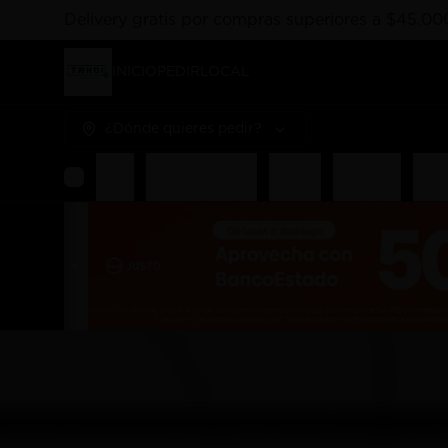
Delivery gratis por compras superiores a $45.00
INICIO
PEDIR
LOCAL
¿Dónde quieres pedir?
Rolls
Combos Takoi
Gohan
Sashimis
Nigir