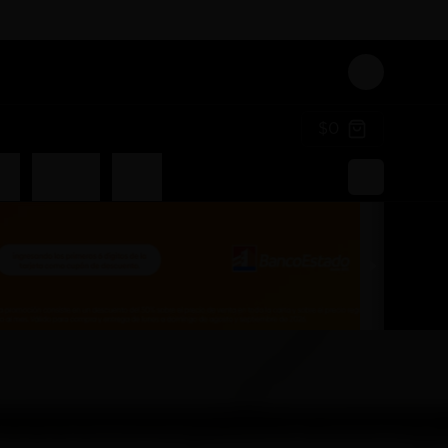
Login
$0
an
Liquidos
Poked