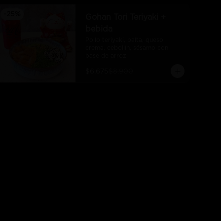
-
25
%
Gohan Tori Teriyaki +
bebida
Pollo teriyaki, palta, queso 
crema, cebollín, sésamo con 
base de arroz
$6.675
$8.900