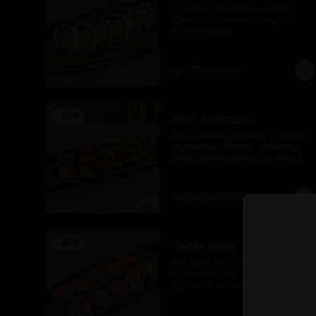
Queso Crema Flameado Con 
Chimichurri Nikkei, Camaron 
Furai Y Palta
$8.175
$10.900
-
25
%
Skin Avocado
Roll Cubierto De Palta y semillas 
de sesamo, Salmon, camarón, 
Palta, Queso Crema Envuelto En 
Nori,
$9.000
$12.000
-
25
%
Tartar Sake
Montado De Tartar De Salmon, 
Camaron Furai, Palta, Quinua 
Crocante, Bañado En Salsa De 
Maracuya