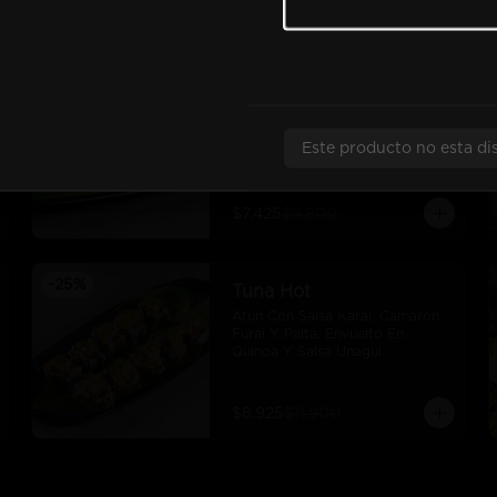
$7.425
$9.900
-
25
%
Tori Maki
Pollo Furai, Queso Crema, Palta, 
Envuelto En Panko Y Bañado En 
Este producto no esta di
Salsa Teriyaki.
$7.425
$9.900
-
25
%
Tuna Hot
Atún Con Salsa Karai, Camaron 
Furai Y Palta, Envuelto En 
Quinoa Y Salsa Unagui.
$8.925
$11.900