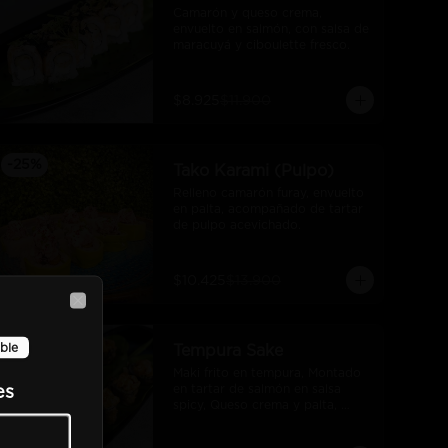
Camarón y queso crema, 
envuelto en salmón, con salsa de 
maracuyá y ciboulette fresco.
$8.925
$11.900
-
25
%
Tako Karami (Pulpo)
Relleno camarón furay, envuelto 
en palta, acompañado de tartar 
de pulpo acevichado.
$10.425
$13.900
Close
se
-
25
%
ble
Tempura Sake
Maki frito en tempura, Montado 
en tartar de salmón en salsa 
es
spicy, Queso crema y palta, 
bañado en salsa unagi