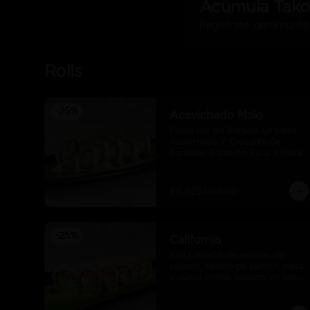
Acumula
Tako
Regístrate, gana punto
Rolls
-
25
%
Acevichado Maki
Pesca del día Bañado En Salsa 
Acevichada Y Crocante De 
Furikake, Camaron Furai y Palta
$8.925
$11.900
-
25
%
California
Roll cubierto de semillas de 
sésamo, relleno de salmòn, palta 
y queso crema, bañado en salsa 
unagui.