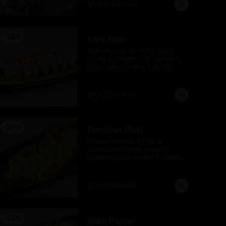
$8.925
$11.900
-
25
%
Kani Maki
Roll envuelto en nori y queso 
crema con relleno de camarón, 
palta, queso crema, cebollín, 
kani, flameado y crocante de 
salmón con salsa unagi
$7.425
$9.900
-
25
%
Peruvian Maki
Salmon Bañado En Salsa 
Acevichada De Ají Amarillo, 
Crocante De Furikake Y Cebollin, 
Camaron Furai Y Palta.
$8.925
$11.900
-
25
%
Sake Pasion