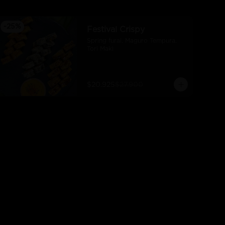
-
25
%
Festival Crispy
Spring furai, Maguro Tempura, 
Tori Maki
$20.925
$27.900