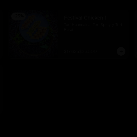
-
25
%
Festival Chicken 1
Tori Huancaina, Tori Spicy y Tori 
Furai
$17.625
$23.500