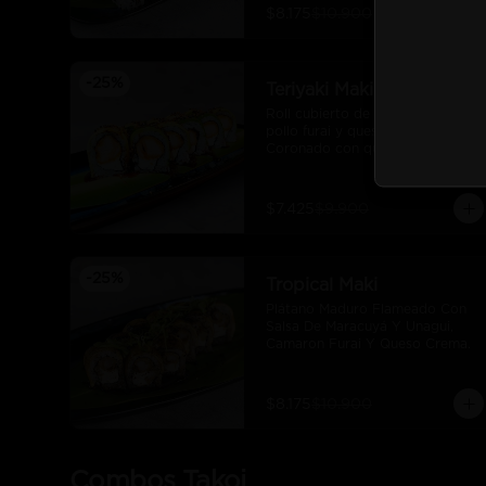
$8.175
$10.900
-
25
%
Teriyaki Maki
Roll cubierto de palta, filetes de 
pollo furai y queso crema. 
Coronado con quinoa crocante y 
salsa teriyaki.
$7.425
$9.900
-
25
%
Tropical Maki
Plátano Maduro Flameado Con 
Salsa De Maracuyá Y Unagui, 
Camaron Furai Y Queso Crema.
$8.175
$10.900
Combos Takoi