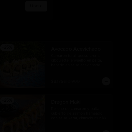
Únete
-
25
%
Avocado Acevichado
Camarón furai, queso crema, 
ciboulette, envuelto en palta, 
bañado en salsa acevichada 
takoi
$8.175
$10.900
-
25
%
Dragon Maki
Relleno de camarón y palta 
cubierto de salmón flameado 
con salsa karai, chimichurri nikkei 
y salsa unagui.