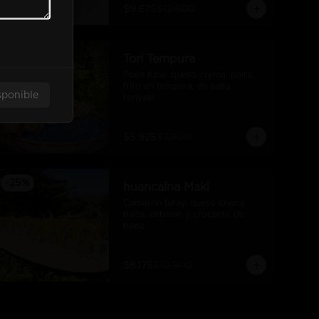
$9.675
$12.900
-
25
%
Tori Tempura
Pollo furai, queso crema, palta, 
frito en tempura, en salsa 
sponible
teriyaki
$5.925
$7.900
-
25
%
huancaína Maki
Camaron furay, queso crema, 
palta, cebollín y crocante de 
papa
$8.175
$10.900