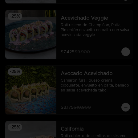
-
25
%
Acevichado Veggie
Roll relleno de Champiñon, Palta, 
Pimentón envuelto en palta con salsa 
acevichada veggie
$7.425
$9.900
-
25
%
Avocado Acevichado
Camarón furai, queso crema, 
ciboulette, envuelto en palta, bañado 
en salsa acevichada takoi
$8.175
$10.900
-
25
%
California
Roll cubierto de semillas de sésamo, 