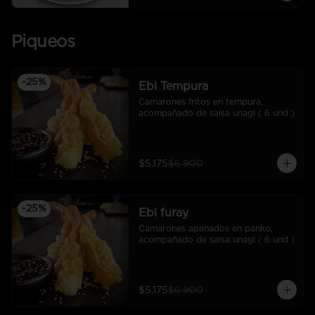
Piqueos
-
25
%
Ebi Tempura
Camarones fritos en tempura, 
acompañado de salsa unagi ( 6 und )
$5.175
$6.900
-
25
%
Ebi furay
Camarones apanados en panko, 
acompañado de salsa unagi ( 6 und )
$5.175
$6.900