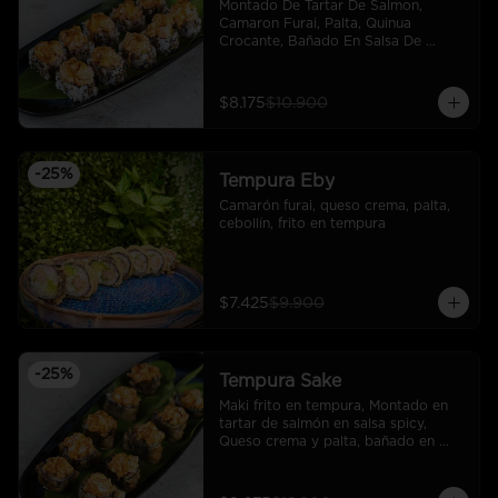
Montado De Tartar De Salmon, 
Camaron Furai, Palta, Quinua 
Crocante, Bañado En Salsa De 
Maracuya
$8.175
$10.900
-
25
%
Tempura Eby
Camarón furai, queso crema, palta, 
cebollín, frito en tempura
$7.425
$9.900
-
25
%
Tempura Sake
Maki frito en tempura, Montado en 
tartar de salmón en salsa spicy, 
Queso crema y palta, bañado en 
salsa unagi