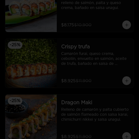
relleno de salmòn, palta y queso 
crema, bañado en salsa unagui.
$8.175
$10.900
-
25
%
Crispy trufa
Camarón furai, queso crema, 
cebollín, envuelto en salmón, aceite 
de trufa, bañado en salsa de 
pimiento piquillo.
$8.925
$11.900
-
25
%
Dragon Maki
Relleno de camarón y palta cubierto 
de salmón flameado con salsa karai, 
chimichurri nikkei y salsa unagui.
$8.925
$11.900