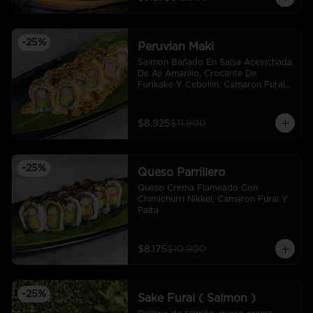
-
25
%
Peruvian Maki
Salmon Bañado En Salsa Acevichada 
De Ají Amarillo, Crocante De 
Furikake Y Cebollin, Camaron Furai 
Y Palta.
$8.925
$11.900
-
25
%
Queso Parrillero
Queso Crema Flameado Con 
Chimichurri Nikkei, Camaron Furai Y 
Palta
$8.175
$10.900
-
25
%
Sake Furai ( Salmon )