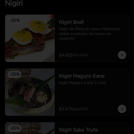
Nigiri
-
25
%
Nigiri Beef
Nigiri de filete en salsa chimichurri 
nikkei coronado de huevo de 
codorniz
$4.425
$5.900
-
25
%
Nigiri Maguro Karai
Nigiri Maguro Karai 2 Unid
$3.675
$4.900
-
25
%
Nigiri Sake Trufa