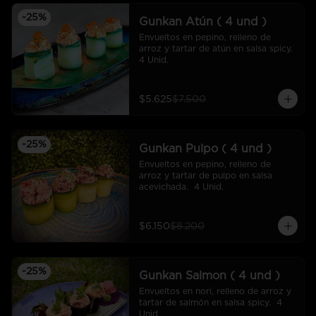
-
25
%
Gunkan Atún ( 4 und )
Envueltos en pepino, relleno de 
arroz y tartar de atún en salsa spicy.  
4 Unid.
$5.625
$7.500
-
25
%
Gunkan Pulpo ( 4 und )
Envueltos en pepino, relleno de 
arroz y tartar de pulpo en salsa 
acevichada.  4 Unid.
$6.150
$8.200
-
25
%
Gunkan Salmon ( 4 und )
Envueltos en nori, relleno de arroz y 
tartar de salmón en salsa spicy.  4 
Unid.