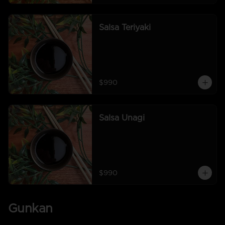
Salsa Teriyaki
$990
Salsa Unagi
$990
Gunkan