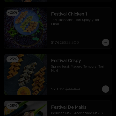
-
25
%
Festival Chicken 1
Tori Huancaina, Tori Spicy y Tori 
Furai
$17.625
$23.500
-
25
%
Festival Crispy
Spring furai, Maguro Tempura, Tori 
Maki
$20.925
$27.900
-
25
%
Festival De Makis
Peruvian Maki. Acevichado Maki Y 