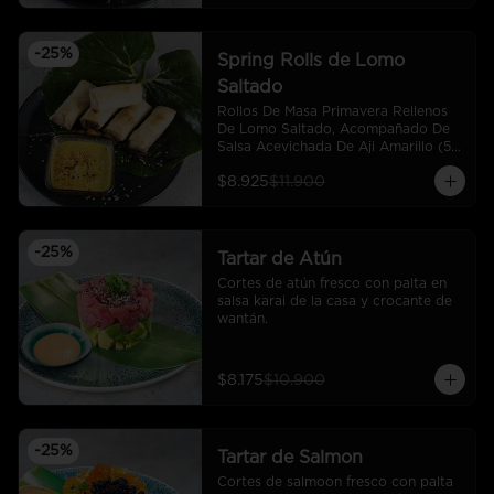
-
25
%
Spring Rolls de Lomo
Saltado
Rollos De Masa Primavera Rellenos 
De Lomo Saltado, Acompañado De 
Salsa Acevichada De Aji Amarillo (5 
Und)
$8.925
$11.900
-
25
%
Tartar de Atún
Cortes de atún fresco con palta en 
salsa karai de la casa y crocante de 
wantán.
$8.175
$10.900
-
25
%
Tartar de Salmon
Cortes de salmoon fresco con palta 