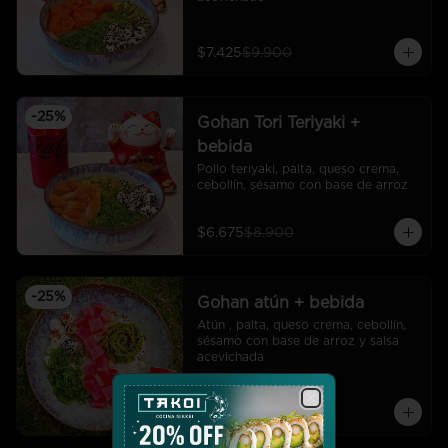
$7.425
$9.900
-
25
%
Gohan Tori Teriyaki +
bebida
Pollo teriyaki, palta, queso crema, 
cebollín, sésamo con base de arroz
$6.675
$8.900
-
25
%
Gohan atún + bebida
Atún , palta, queso crema, cebollín, 
sésamo con base de arroz y salsa 
acevichada
$7.425
$9.900
Close