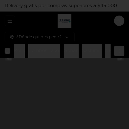
Delivery gratis por compras superiores a $45.000
Abrir menu de navegación
Logi
¿Dónde quieres pedir?
Rolls
Combos Takoi
Gohan
Sashimis
Nigiri
Ent