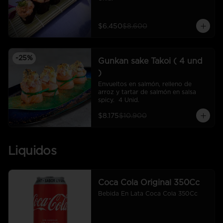
$6.450
$8.600
-
25
%
Gunkan sake Takoi ( 4 und
)
Envueltos en salmón, relleno de 
arroz y tartar de salmón en salsa 
spicy.  4 Unid.
$8.175
$10.900
Liquidos
Coca Cola Original 350Cc
Bebida En Lata Coca Cola 350Cc