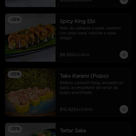
$9.000
$12.000
-
25
%
Spicy King Ebi
Maki de camarón y palta cubierto 
con salsa karai, cebollín y salsa 
unagui
$8.925
$11.900
-
25
%
Tako Karami (Pulpo)
Relleno camarón furay, envuelto en 
palta, acompañado de tartar de 
pulpo acevichado.
$10.425
$13.900
-
25
%
Tartar Sake