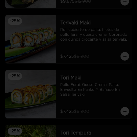
$9.675
$12.900
-
25
%
Teriyaki Maki
Roll cubierto de palta, filetes de 
pollo furai y queso crema. Coronado 
con quinoa crocante y salsa teriyaki.
$7.425
$9.900
-
25
%
Tori Maki
Pollo Furai, Queso Crema, Palta, 
Envuelto En Panko Y Bañado En 
Salsa Teriyaki.
$7.425
$9.900
-
25
%
Tori Tempura