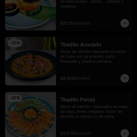
en salsa ponzu , caviar ,  cebollin y 
tenkatsu .
$8.175
$10.900
-
25
%
Tiradito Avocado
Slices de salmón reposado en leche 
de tigre con ají amarillo, palta 
flameada y chalaca peruana.
$8.925
$11.900
-
25
%
Tiradito Ponzú
Slices de salmón, reposados en salsa 
de soya, limón, jengibre, aceite de 
sésamo, y carpaccio de palta.
$9.675
$12.900