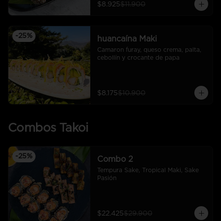
$8.925
$11.900
-
25
%
huancaína Maki
Camaron furay, queso crema, palta, 
cebollín y crocante de papa
$8.175
$10.900
Combos Takoi
-
25
%
Combo 2
Tempura Sake, Tropical Maki, Sake 
Pasión
$22.425
$29.900