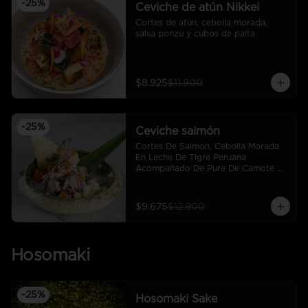
-
25
%
Ceviche de atún Nikkei
Cortes de atún, cebolla morada, 
salsa ponzu y cubos de palta
$8.925
$11.900
-
25
%
Ceviche salmón
Cortes De Salmon, Cebolla Morada 
En Leche De Tigre Peruana 
Acompañado De Pure De Camote Y 
Choclo Peruano.
$9.675
$12.900
Hosomaki
-
25
%
Hosomaki Sake