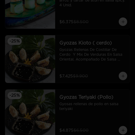
arroz y tartar de atún en salsa spicy.  
4 Unid.
$6.375
$8.500
-
25
%
Gyozas Kioto ( cerdo)
Gyozas Rellenas De Costillar De 
Cerdo  Y Mix De Verduras En Salsa 
Oriental, Acompañado De Salsa 
Ponzú (5 Und)
$7.425
$9.900
-
25
%
Gyozas Teriyaki (Pollo)
Gyosas rellenas de pollo en salsa 
teriyaki
$4.875
$6.500