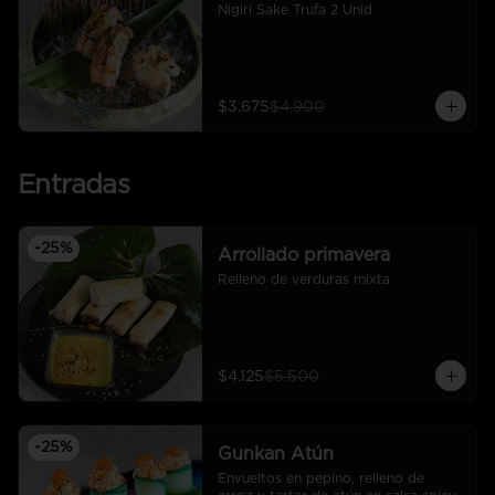
Nigiri Sake Trufa 2 Unid
$3.675
$4.900
Entradas
-
25
%
Arrollado primavera
Relleno de verduras mixta
$4.125
$5.500
-
25
%
Gunkan Atún
Envueltos en pepino, relleno de 