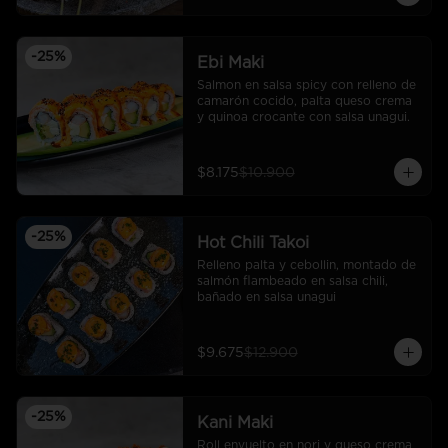
-
25
%
Ebi Maki
Salmon en salsa spicy con relleno de 
camarón cocido, palta queso crema 
y quinoa crocante con salsa unagui.
$8.175
$10.900
-
25
%
Hot Chili Takoi
Relleno palta y cebollin, montado de 
salmón flambeado en salsa chili, 
bañado en salsa unagui
$9.675
$12.900
-
25
%
Kani Maki
Roll envuelto en nori y queso crema 