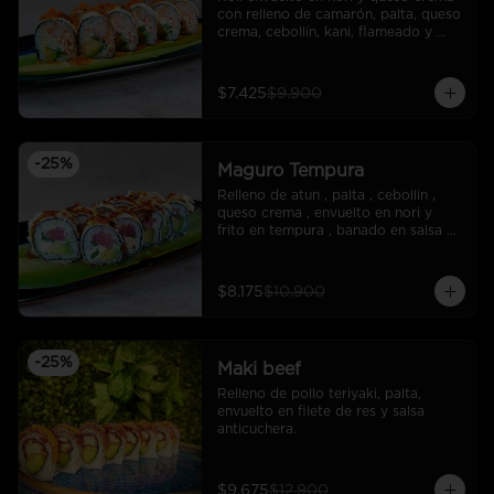
con relleno de camarón, palta, queso 
crema, cebollín, kani, flameado y 
crocante de salmón con salsa unagi
$7.425
$9.900
-
25
%
Maguro Tempura
Relleno de atun , palta , cebollin , 
queso crema , envuelto en nori y 
frito en tempura , banado en salsa 
maracuya .
$8.175
$10.900
-
25
%
Maki beef
Relleno de pollo teriyaki, palta, 
envuelto en filete de res y salsa 
anticuchera.
$9.675
$12.900