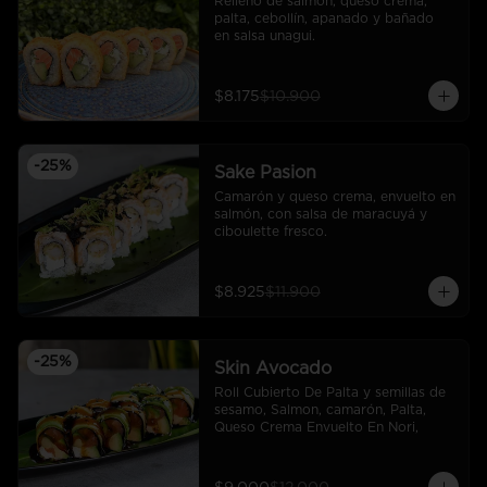
Relleno de salmón, queso crema, 
palta, cebollín, apanado y bañado 
en salsa unagui.
$8.175
$10.900
-
25
%
Sake Pasion
Camarón y queso crema, envuelto en 
salmón, con salsa de maracuyá y 
ciboulette fresco.
$8.925
$11.900
-
25
%
Skin Avocado
Roll Cubierto De Palta y semillas de 
sesamo, Salmon, camarón, Palta, 
Queso Crema Envuelto En Nori,