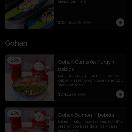
Queso parrillero
$22.425
$29.900
Gohan
-
25
%
Gohan Camarón Furay +
bebida
camarón furay, palta, queso crema, 
cebollín, sésamo con base de arroz y 
salsa Peruvian
$7.425
$9.900
-
25
%
Gohan Salmon + bebida
salmón, palta, queso crema, cebollín, 
sésamo con base de arroz y salsa 
acevichado