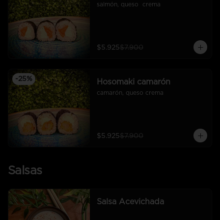
salmón, queso  crema
$5.925
$7.900
-
25
%
Hosomaki camarón
camarón, queso crema
$5.925
$7.900
Salsas
Salsa Acevichada