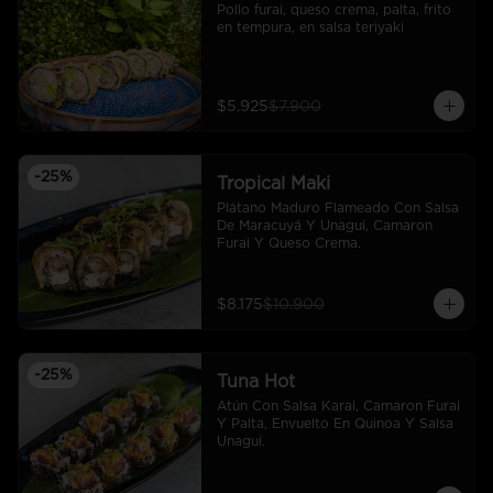
Pollo furai, queso crema, palta, frito 
en tempura, en salsa teriyaki
$5.925
$7.900
-
25
%
Tropical Maki
Plátano Maduro Flameado Con Salsa 
De Maracuyá Y Unagui, Camaron 
Furai Y Queso Crema.
$8.175
$10.900
-
25
%
Tuna Hot
Atún Con Salsa Karai, Camaron Furai 
Y Palta, Envuelto En Quinoa Y Salsa 
Unagui.