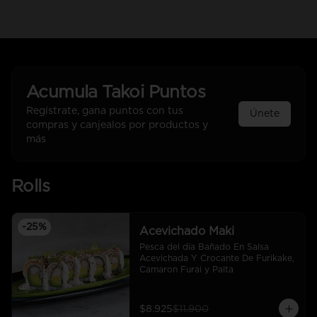
Acumula
Takoi Puntos
Regístrate, gana puntos con tus
Únete
compras y canjealos por productos y
más
Rolls
-
25
%
Acevichado Maki
Pesca del día Bañado En Salsa 
Acevichada Y Crocante De Furikake, 
Camaron Furai y Palta
$8.925
$11.900