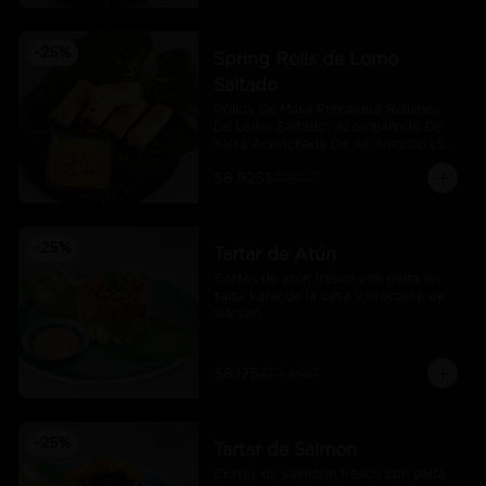
-
25
%
Spring Rolls de Lomo
Saltado
Rollos De Masa Primavera Rellenos 
De Lomo Saltado, Acompañado De 
Salsa Acevichada De Aji Amarillo (5 
Und)
$8.925
$11.900
-
25
%
Tartar de Atún
Cortes de atún fresco con palta en 
salsa karai de la casa y crocante de 
wantán.
$8.175
$10.900
-
25
%
Tartar de Salmon
Cortes de salmoon fresco con palta 