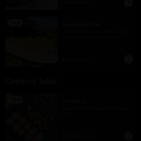
$8.925
$11.900
-
25
%
huancaína Maki
Camaron furay, queso crema, palta, 
cebollín y crocante de papa
$8.175
$10.900
Combos Takoi
-
25
%
Combo 2
Tempura Sake, Tropical Maki, Sake 
Pasión
$22.425
$29.900