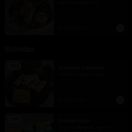
Nigiri Sake Trufa 2 Unid
$3.675
$4.900
Entradas
-
25
%
Arrollado primavera
Relleno de verduras mixta
$4.125
$5.500
-
25
%
Gunkan Atún
Envueltos en pepino, relleno de 