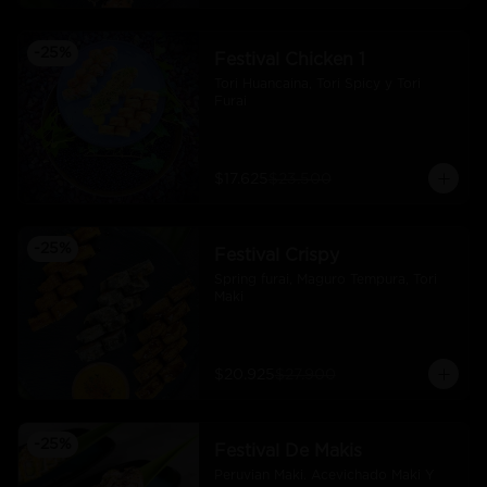
-
25
%
Festival Chicken 1
Tori Huancaina, Tori Spicy y Tori 
Furai
$17.625
$23.500
-
25
%
Festival Crispy
Spring furai, Maguro Tempura, Tori 
Maki
$20.925
$27.900
-
25
%
Festival De Makis
Peruvian Maki. Acevichado Maki Y 