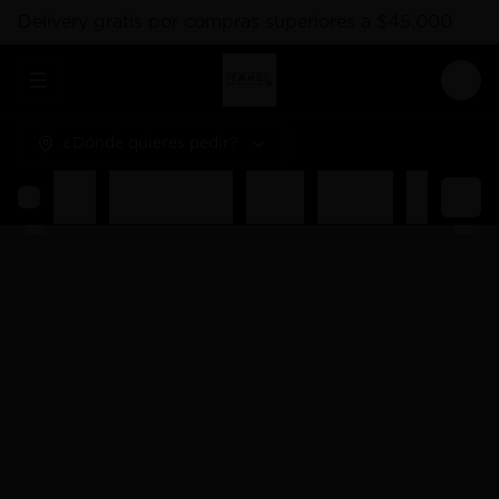
Delivery gratis por compras superiores a $45.000
Abrir menu de navegación
Logi
¿Dónde quieres pedir?
Rolls
Combos Takoi
Gohan
Sashimis
Nigiri
Ent