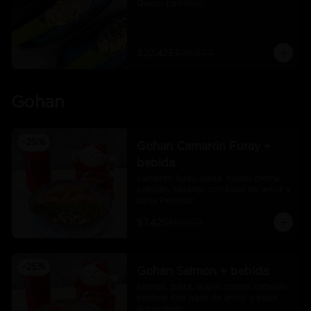
Queso parrillero
$22.425
$29.900
Gohan
-
25
%
Gohan Camarón Furay +
bebida
camarón furay, palta, queso crema, 
cebollín, sésamo con base de arroz y 
salsa Peruvian
$7.425
$9.900
-
25
%
Gohan Salmon + bebida
salmón, palta, queso crema, cebollín, 
sésamo con base de arroz y salsa 
acevichado