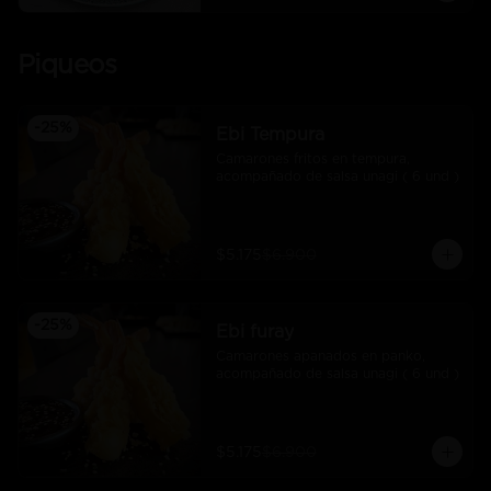
Piqueos
-
25
%
Ebi Tempura
Camarones fritos en tempura, 
acompañado de salsa unagi ( 6 und )
$5.175
$6.900
-
25
%
Ebi furay
Camarones apanados en panko, 
acompañado de salsa unagi ( 6 und )
$5.175
$6.900