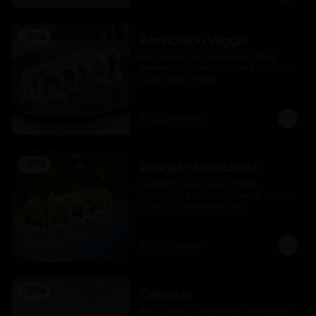
-
25
%
Acevichado Veggie
Roll relleno de Champiñon, Palta, 
Pimentón envuelto en palta con salsa 
acevichada veggie
$7.425
$9.900
-
25
%
Avocado Acevichado
Camarón furai, queso crema, 
ciboulette, envuelto en palta, bañado 
en salsa acevichada takoi
$8.175
$10.900
-
25
%
California
Roll cubierto de semillas de sésamo, 