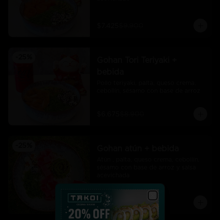
$7.425
$9.900
-
25
%
Gohan Tori Teriyaki +
bebida
Pollo teriyaki, palta, queso crema, 
cebollín, sésamo con base de arroz
$6.675
$8.900
-
25
%
Gohan atún + bebida
Atún , palta, queso crema, cebollín, 
sésamo con base de arroz y salsa 
acevichada
$7.425
$9.900
Close