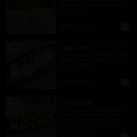
Relleno de salmón, queso crema, 
palta, cebollín, apanado y bañado 
en salsa unagui.
$8.175
$10.900
-
25
%
Sake Pasion
Camarón y queso crema, envuelto en 
salmón, con salsa de maracuyá y 
ciboulette fresco.
$8.925
$11.900
-
25
%
Skin Avocado
Roll Cubierto De Palta y semillas de 
sesamo, Salmon, camarón, Palta, 
Queso Crema Envuelto En Nori,