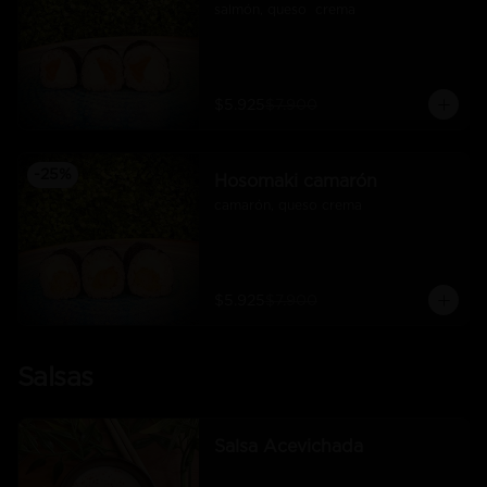
salmón, queso  crema
$5.925
$7.900
-
25
%
Hosomaki camarón
camarón, queso crema
$5.925
$7.900
Salsas
Salsa Acevichada