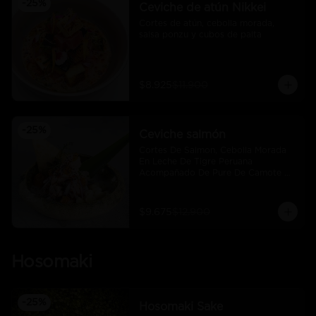
-
25
%
Ceviche de atún Nikkei
Cortes de atún, cebolla morada, 
salsa ponzu y cubos de palta
$8.925
$11.900
-
25
%
Ceviche salmón
Cortes De Salmon, Cebolla Morada 
En Leche De Tigre Peruana 
Acompañado De Pure De Camote Y 
Choclo Peruano.
$9.675
$12.900
Hosomaki
-
25
%
Hosomaki Sake