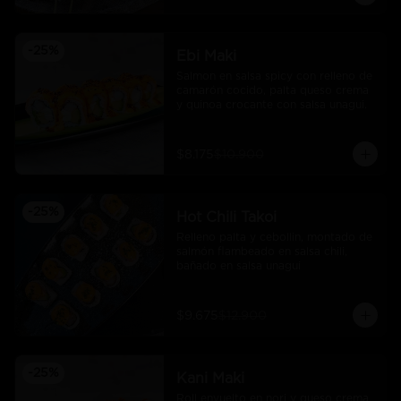
-
25
%
Ebi Maki
Salmon en salsa spicy con relleno de 
camarón cocido, palta queso crema 
y quinoa crocante con salsa unagui.
$8.175
$10.900
-
25
%
Hot Chili Takoi
Relleno palta y cebollin, montado de 
salmón flambeado en salsa chili, 
bañado en salsa unagui
$9.675
$12.900
-
25
%
Kani Maki
Roll envuelto en nori y queso crema 