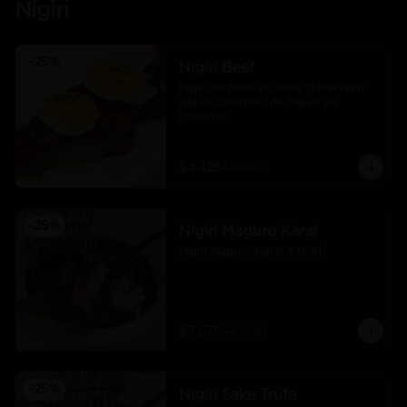
Nigiri
-
25
%
Nigiri Beef
Nigiri de filete en salsa chimichurri 
nikkei coronado de huevo de 
codorniz
$4.425
$5.900
-
25
%
Nigiri Maguro Karai
Nigiri Maguro Karai 2 Unid
$3.675
$4.900
-
25
%
Nigiri Sake Trufa