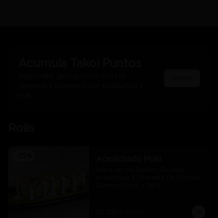
Acumula
Takoi Puntos
Regístrate, gana puntos con tus
Únete
compras y canjealos por productos y
más
Rolls
-
25
%
Acevichado Maki
Pesca del día Bañado En Salsa 
Acevichada Y Crocante De Furikake, 
Camaron Furai y Palta
$8.925
$11.900