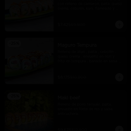
con relleno de camarón, palta, queso 
crema, cebollín, kani, flameado y 
crocante de salmón con salsa unagi
$7.425
$9.900
-
25
%
Maguro Tempura
Relleno de atun , palta , cebollin , 
queso crema , envuelto en nori y 
frito en tempura , banado en salsa 
maracuya .
$8.175
$10.900
-
25
%
Maki beef
Relleno de pollo teriyaki, palta, 
envuelto en filete de res y salsa 
anticuchera.
$9.675
$12.900