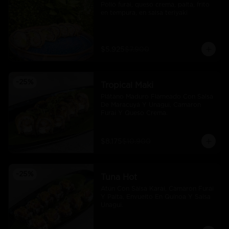
Pollo furai, queso crema, palta, frito 
en tempura, en salsa teriyaki
$5.925
$7.900
-
25
%
Tropical Maki
Plátano Maduro Flameado Con Salsa 
De Maracuyá Y Unagui, Camaron 
Furai Y Queso Crema.
$8.175
$10.900
-
25
%
Tuna Hot
Atún Con Salsa Karai, Camaron Furai 
Y Palta, Envuelto En Quinoa Y Salsa 
Unagui.