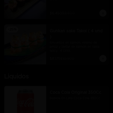
$6.450
$8.600
-
25
%
Gunkan sake Takoi ( 4 und
)
Envueltos en salmón, relleno de 
arroz y tartar de salmón en salsa 
spicy.  4 Unid.
$8.175
$10.900
Liquidos
Coca Cola Original 350Cc
Bebida En Lata Coca Cola 350Cc