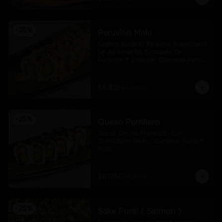
-
25
%
Peruvian Maki
Salmon Bañado En Salsa Acevichada 
De Ají Amarillo, Crocante De 
Furikake Y Cebollin, Camaron Furai 
Y Palta.
$8.925
$11.900
-
25
%
Queso Parrillero
Queso Crema Flameado Con 
Chimichurri Nikkei, Camaron Furai Y 
Palta
$8.175
$10.900
-
25
%
Sake Furai ( Salmon )