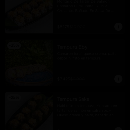
Montado De Tartar De Salmon, 
Camaron Furai, Palta, Quinua 
Crocante, Bañado En Salsa De 
Maracuya
$8.175
$10.900
-
25
%
Tempura Eby
Camarón furai, queso crema, palta, 
cebollín, frito en tempura
$7.425
$9.900
-
25
%
Tempura Sake
Maki frito en tempura, Montado en 
tartar de salmón en salsa spicy, 
Queso crema y palta, bañado en 
salsa unagi