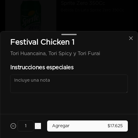
Sprite Zero 350Cc
Bebida En Lata Sprite Zero 350Cc
$2.500
Festival Chicken 1
Tori Huancaina, Tori Spicy y Tori Furai
kem piña Lata 350Cc
Instrucciones especiales
$2.600
Poked
Agregar
$17.625
-
25
%
Chicken Poked