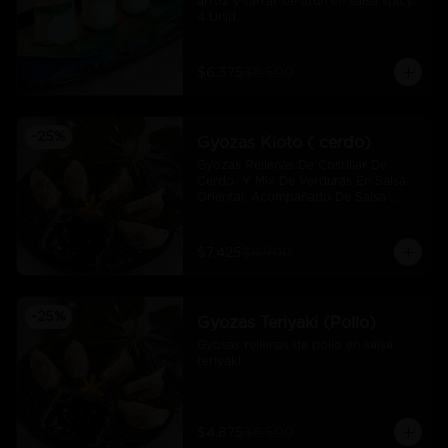
arroz y tartar de atún en salsa spicy.  
4 Unid.
$6.375
$8.500
-
25
%
Gyozas Kioto ( cerdo)
Gyozas Rellenas De Costillar De 
Cerdo  Y Mix De Verduras En Salsa 
Oriental, Acompañado De Salsa 
Ponzú (5 Und)
$7.425
$9.900
-
25
%
Gyozas Teriyaki (Pollo)
Gyosas rellenas de pollo en salsa 
teriyaki
$4.875
$6.500