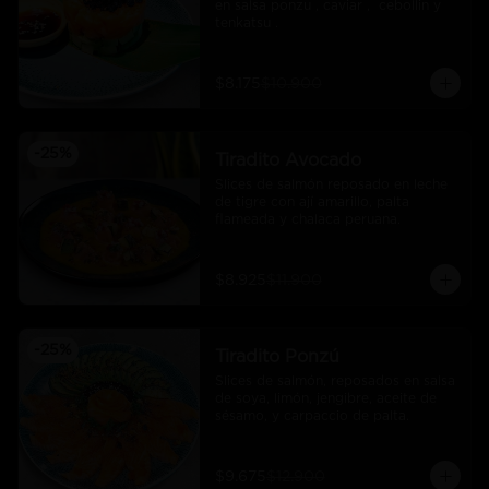
en salsa ponzu , caviar ,  cebollin y 
tenkatsu .
$8.175
$10.900
-
25
%
Tiradito Avocado
Slices de salmón reposado en leche 
de tigre con ají amarillo, palta 
flameada y chalaca peruana.
$8.925
$11.900
-
25
%
Tiradito Ponzú
Slices de salmón, reposados en salsa 
de soya, limón, jengibre, aceite de 
sésamo, y carpaccio de palta.
$9.675
$12.900