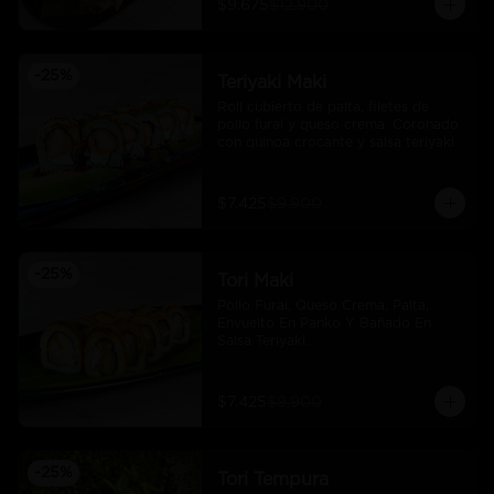
$9.675
$12.900
-
25
%
Teriyaki Maki
Roll cubierto de palta, filetes de 
pollo furai y queso crema. Coronado 
con quinoa crocante y salsa teriyaki.
$7.425
$9.900
-
25
%
Tori Maki
Pollo Furai, Queso Crema, Palta, 
Envuelto En Panko Y Bañado En 
Salsa Teriyaki.
$7.425
$9.900
-
25
%
Tori Tempura