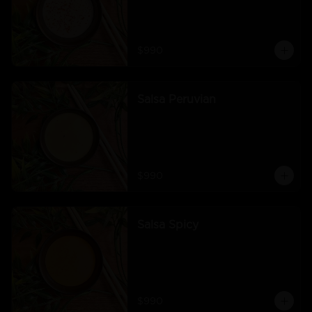
$990
Salsa Peruvian
$990
Salsa Spicy
$990