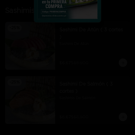
Sashimis
-
25
%
Sashimi De Atún ( 3 cortes
)
Sashimi De Atún
$6.675
$8.900
-
25
%
Sashimi De Salmón ( 3
cortes )
Sashimis De Salmón
$6.675
$8.900