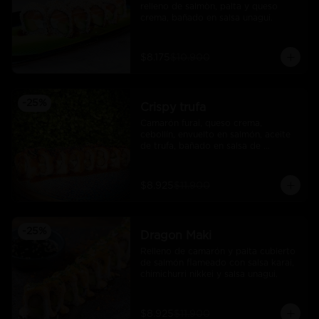
relleno de salmòn, palta y queso 
crema, bañado en salsa unagui.
$8.175
$10.900
-
25
%
Crispy trufa
Camarón furai, queso crema, 
cebollín, envuelto en salmón, aceite 
de trufa, bañado en salsa de 
pimiento piquillo.
$8.925
$11.900
-
25
%
Dragon Maki
Relleno de camarón y palta cubierto 
de salmón flameado con salsa karai, 
chimichurri nikkei y salsa unagui.
$8.925
$11.900