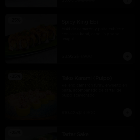
$9.000
$12.000
-
25
%
Spicy King Ebi
Maki de camarón y palta cubierto 
con salsa karai, cebollín y salsa 
unagui
$8.925
$11.900
-
25
%
Tako Karami (Pulpo)
Relleno camarón furay, envuelto en 
palta, acompañado de tartar de 
pulpo acevichado.
$10.425
$13.900
-
25
%
Tartar Sake