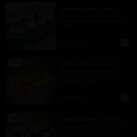
-
25
%
Gunkan Atún ( 4 und )
Envueltos en pepino, relleno de 
arroz y tartar de atún en salsa spicy.  
4 Unid.
$5.625
$7.500
-
25
%
Gunkan Pulpo ( 4 und )
Envueltos en pepino, relleno de 
arroz y tartar de pulpo en salsa 
acevichada.  4 Unid.
$6.150
$8.200
-
25
%
Gunkan Salmon ( 4 und )
Envueltos en nori, relleno de arroz y 
tartar de salmón en salsa spicy.  4 
Unid.