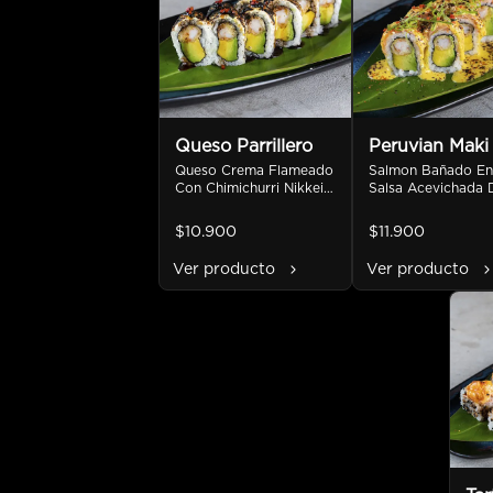
Queso Parrillero
Peruvian Maki
Queso Crema Flameado 
Salmon Bañado En 
Con Chimichurri Nikkei, 
Salsa Acevichada D
Camaron Furai Y Palta
Amarillo, Crocante
Furikake Y Cebollin
$10.900
$11.900
Camaron Furai Y Pa
Ver producto
Ver producto