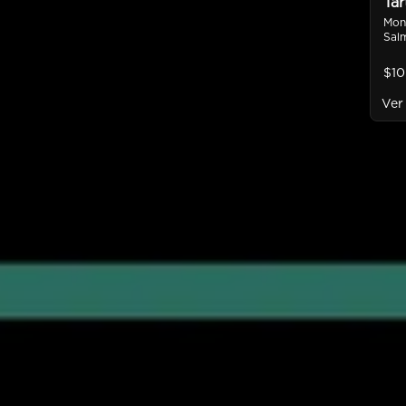
Tar
Mon
Salm
Palt
Bañ
$10
Mar
Ver