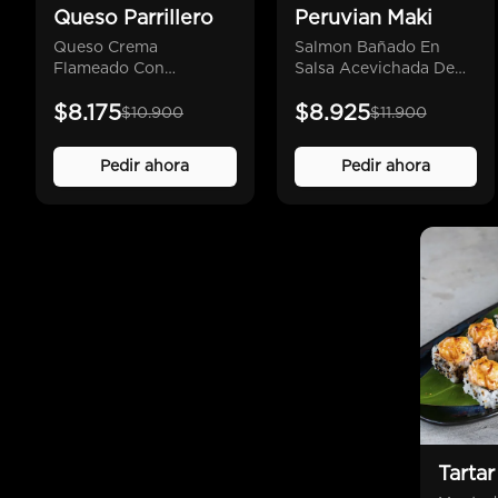
Queso Parrillero
Peruvian Maki
Queso Crema
Salmon Bañado En
Flameado Con
Salsa Acevichada De
Chimichurri Nikkei,
Ají Amarillo, Crocante
$8.175
$8.925
Camaron Furai Y Palta
De Furikake Y Cebollin,
$10.900
$11.900
Camaron Furai Y Palta.
Pedir ahora
Pedir ahora
Tartar