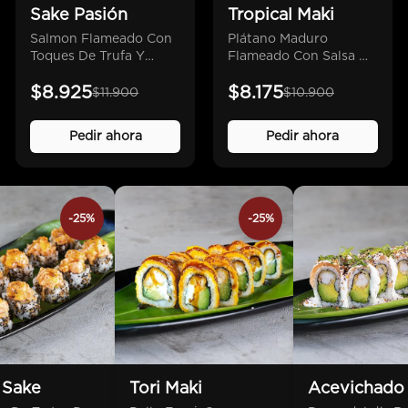
Sake Pasión
Tropical Maki
Salmon Flameado Con
Plátano Maduro
Toques De Trufa Y
Flameado Con Salsa De
Hojuelas De Tempura,
Maracuyá Y Unagui,
$8.925
$8.175
Salsa De Maracuya,
Camaron Furai Y
$11.900
$10.900
Camaron Furai Y
Queso Crema.
Queso Crema.
Pedir ahora
Pedir ahora
-25%
-25%
 Sake
Tori Maki
Acevichado