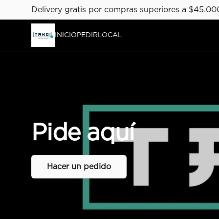
Delivery gratis por compras superiores a $45.00
INICIO
PEDIR
LOCAL
Pide
aquí
Hacer un pedido