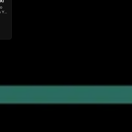
ki
o 
 Y 
, 
ta