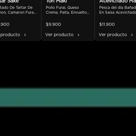
tar Sake
Tori Maki
Acevichado Ma
tado De Tartar De 
Pollo Furai, Queso 
Pesca del día Bañad
on, Camaron Furai, 
Crema, Palta, Envuelto 
En Salsa Acevichada
a, Quinua Crocante, 
En Panko Y Bañado En 
Crocante De Furikake
ado En Salsa De 
Salsa Teriyaki.
Camaron Furai y Pal
.900
$9.900
$11.900
acuya
 producto
Ver producto
Ver producto