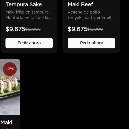
Tempura Sake
Maki Beef
Maki frito en tempura,
Relleno de pollo
Montado en tartar de
teriyaki, palta, envuelto
salmón en salsa spicy,
en filete de res y salsa
$9.675
$9.675
Queso crema y palta,
anticuchera.
$12.900
$12.900
bañado en salsa unagi.
Pedir ahora
Pedir ahora
-25%
 Maki