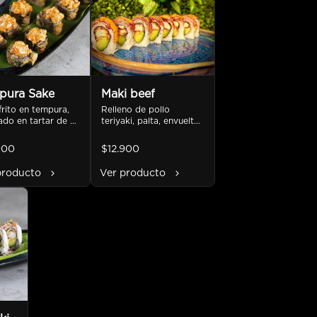
pura Sake
Maki beef
frito en tempura, 
Relleno de pollo 
do en tartar de 
teriyaki, palta, envuelto 
n en salsa spicy, 
en filete de res y salsa 
 crema y palta, 
anticuchera.
900
$12.900
o en salsa unagi
producto
Ver producto