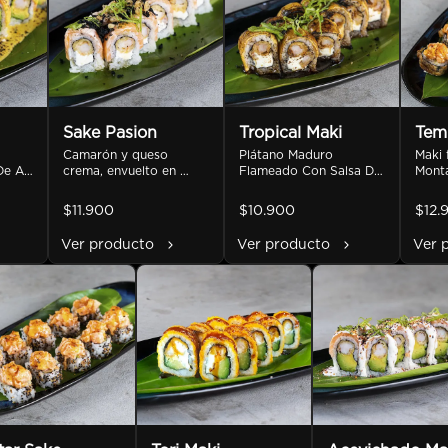
Sake Pasion
Tropical Maki
Tem
Camarón y queso 
Plátano Maduro 
Maki 
e Ají 
crema, envuelto en 
Flameado Con Salsa De 
Monta
 De 
salmón, con salsa de 
Maracuyá Y Unagui, 
salmó
, 
maracuyá y ciboulette 
Camaron Furai Y Queso 
Queso
$11.900
$10.900
$12.
lta.
fresco.
Crema.
bañad
Ver producto
Ver producto
Ver 