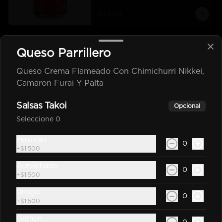
$2.600
Coca Cola Zero 350Cc
Queso Parrillero
Bebida En Lata Zero 350Cc
Queso Crema Flameado Con Chimichurri Nikkei,
Camaron Furai Y Palta
$2.600
Salsas Takoi
Opcional
Seleccione 0
Sprite Original 350Cc
Peruvian
0
+
$1.500
Bebida En Lata Sprite 350Cc
Acevichado
0
+
$1.500
Unagui
$2.200
0
+
$1.500
Salmon