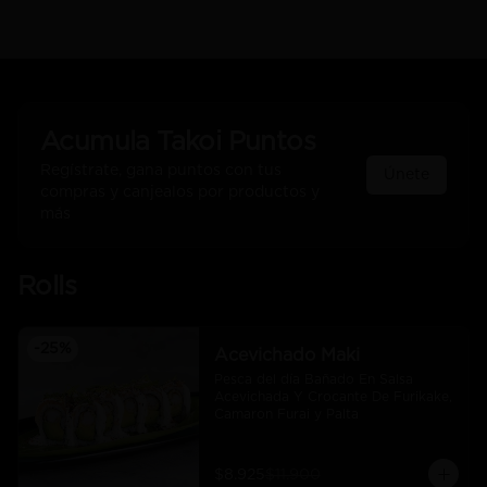
Acumula
Takoi Puntos
Regístrate, gana puntos con tus
Únete
compras y canjealos por productos y
más
Rolls
-
25
%
Acevichado Maki
Pesca del día Bañado En Salsa 
Acevichada Y Crocante De Furikake, 
Camaron Furai y Palta
$8.925
$11.900