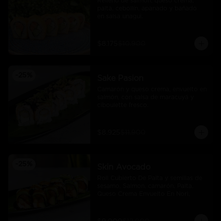
Relleno de salmón, queso crema, 
palta, cebollín, apanado y bañado 
en salsa unagui.
$8.175
$10.900
-
25
%
Sake Pasion
Camarón y queso crema, envuelto en 
salmón, con salsa de maracuyá y 
ciboulette fresco.
$8.925
$11.900
-
25
%
Skin Avocado
Roll Cubierto De Palta y semillas de 
sesamo, Salmon, camarón, Palta, 
Queso Crema Envuelto En Nori,