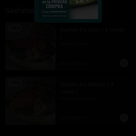
Sashimis
-
25
%
Sashimi De Atún ( 3 cortes
)
Sashimi De Atún
$6.675
$8.900
-
25
%
Sashimi De Salmón ( 3
cortes )
Sashimis De Salmón
$6.675
$8.900