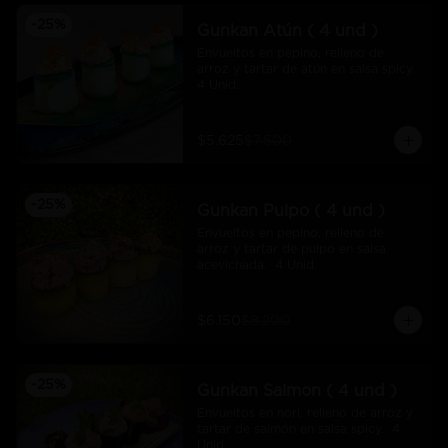
-
25
%
Gunkan Atún ( 4 und )
Envueltos en pepino, relleno de 
arroz y tartar de atún en salsa spicy.  
4 Unid.
$5.625
$7.500
-
25
%
Gunkan Pulpo ( 4 und )
Envueltos en pepino, relleno de 
arroz y tartar de pulpo en salsa 
acevichada.  4 Unid.
$6.150
$8.200
-
25
%
Gunkan Salmon ( 4 und )
Envueltos en nori, relleno de arroz y 
tartar de salmón en salsa spicy.  4 
Unid.