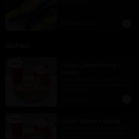
Queso parrillero
$22.425
$29.900
Gohan
-
25
%
Gohan Camarón Furay +
bebida
camarón furay, palta, queso crema, 
cebollín, sésamo con base de arroz y 
salsa Peruvian
$7.425
$9.900
-
25
%
Gohan Salmon + bebida
salmón, palta, queso crema, cebollín, 
sésamo con base de arroz y salsa 
acevichado