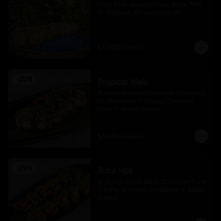
Pollo furai, queso crema, palta, frito 
en tempura, en salsa teriyaki
$5.925
$7.900
-
25
%
Tropical Maki
Plátano Maduro Flameado Con Salsa 
De Maracuyá Y Unagui, Camaron 
Furai Y Queso Crema.
$8.175
$10.900
-
25
%
Tuna Hot
Atún Con Salsa Karai, Camaron Furai 
Y Palta, Envuelto En Quinoa Y Salsa 
Unagui.