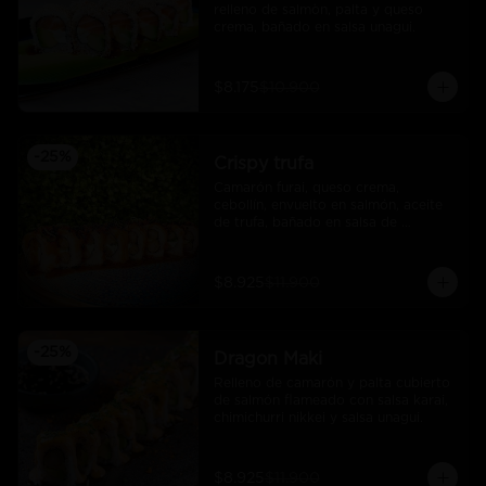
relleno de salmòn, palta y queso 
crema, bañado en salsa unagui.
$8.175
$10.900
-
25
%
Crispy trufa
Camarón furai, queso crema, 
cebollín, envuelto en salmón, aceite 
de trufa, bañado en salsa de 
pimiento piquillo.
$8.925
$11.900
-
25
%
Dragon Maki
Relleno de camarón y palta cubierto 
de salmón flameado con salsa karai, 
chimichurri nikkei y salsa unagui.
$8.925
$11.900