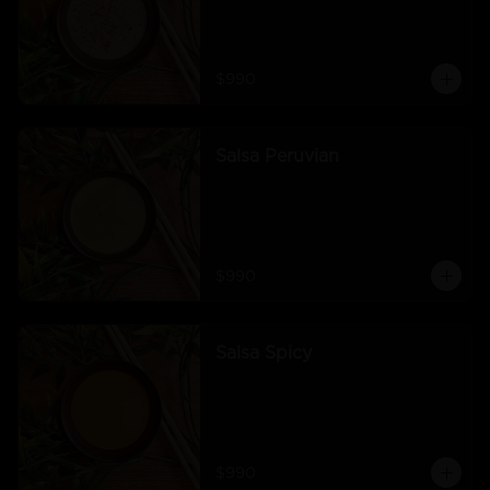
$990
Salsa Peruvian
$990
Salsa Spicy
$990