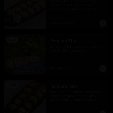
Montado De Tartar De Salmon, 
Camaron Furai, Palta, Quinua 
Crocante, Bañado En Salsa De 
Maracuya
$8.175
$10.900
-
25
%
Tempura Eby
Camarón furai, queso crema, palta, 
cebollín, frito en tempura
$7.425
$9.900
-
25
%
Tempura Sake
Maki frito en tempura, Montado en 
tartar de salmón en salsa spicy, 
Queso crema y palta, bañado en 
salsa unagi