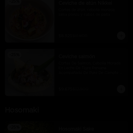
-
25
%
Ceviche de atún Nikkei
Cortes de atún, cebolla morada, 
salsa ponzu y cubos de palta
$8.925
$11.900
-
25
%
Ceviche salmón
Cortes De Salmon, Cebolla Morada 
En Leche De Tigre Peruana 
Acompañado De Pure De Camote Y 
Choclo Peruano.
$9.675
$12.900
Hosomaki
-
25
%
Hosomaki Sake