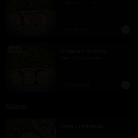
salmón, queso  crema
$5.925
$7.900
-
25
%
Hosomaki camarón
camarón, queso crema
$5.925
$7.900
Salsas
Salsa Acevichada