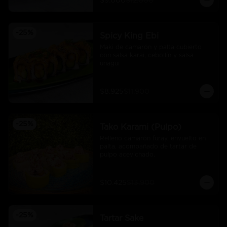
$9.000
$12.000
-
25
%
Spicy King Ebi
Maki de camarón y palta cubierto 
con salsa karai, cebollín y salsa 
unagui
$8.925
$11.900
-
25
%
Tako Karami (Pulpo)
Relleno camarón furay, envuelto en 
palta, acompañado de tartar de 
pulpo acevichado.
$10.425
$13.900
-
25
%
Tartar Sake