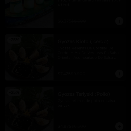
arroz y tartar de atún en salsa spicy.  
4 Unid.
$6.375
$8.500
-
25
%
Gyozas Kioto ( cerdo)
Gyozas Rellenas De Costillar De 
Cerdo  Y Mix De Verduras En Salsa 
Oriental, Acompañado De Salsa 
Ponzú (5 Und)
$7.425
$9.900
-
25
%
Gyozas Teriyaki (Pollo)
Gyosas rellenas de pollo en salsa 
teriyaki
$4.875
$6.500