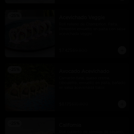
-
25
%
Acevichado Veggie
Roll relleno de Champiñon, Palta, 
Pimentón envuelto en palta con salsa 
acevichada veggie
$7.425
$9.900
-
25
%
Avocado Acevichado
Camarón furai, queso crema, 
ciboulette, envuelto en palta, bañado 
en salsa acevichada takoi
$8.175
$10.900
-
25
%
California
Roll cubierto de semillas de sésamo, 