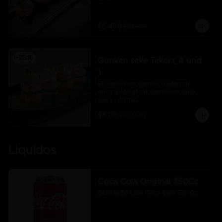
$6.450
$8.600
-
25
%
Gunkan sake Takoi ( 4 und
)
Envueltos en salmón, relleno de 
arroz y tartar de salmón en salsa 
spicy.  4 Unid.
$8.175
$10.900
Liquidos
Coca Cola Original 350Cc
Bebida En Lata Coca Cola 350Cc