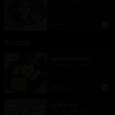
Nigiri Sake Trufa 2 Unid
$3.675
$4.900
Entradas
-
25
%
Arrollado primavera
Relleno de verduras mixta
$4.125
$5.500
-
25
%
Gunkan Atún
Envueltos en pepino, relleno de 