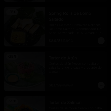
-
25
%
Spring Rolls de Lomo
Saltado
Rollos De Masa Primavera Rellenos 
De Lomo Saltado, Acompañado De 
Salsa Acevichada De Aji Amarillo (5 
Und)
$8.925
$11.900
-
25
%
Tartar de Atún
Cortes de atún fresco con palta en 
salsa karai de la casa y crocante de 
wantán.
$8.175
$10.900
-
25
%
Tartar de Salmon
Cortes de salmoon fresco con palta 