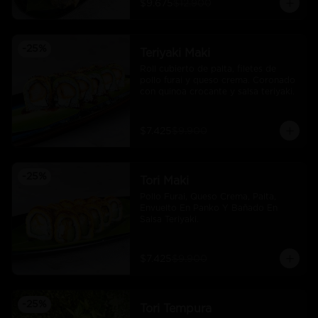
$9.675
$12.900
-
25
%
Teriyaki Maki
Roll cubierto de palta, filetes de 
pollo furai y queso crema. Coronado 
con quinoa crocante y salsa teriyaki.
$7.425
$9.900
-
25
%
Tori Maki
Pollo Furai, Queso Crema, Palta, 
Envuelto En Panko Y Bañado En 
Salsa Teriyaki.
$7.425
$9.900
-
25
%
Tori Tempura