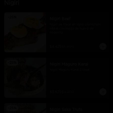
Nigiri
-
25
%
Nigiri Beef
Nigiri de filete en salsa chimichurri 
nikkei coronado de huevo de 
codorniz
$4.425
$5.900
-
25
%
Nigiri Maguro Karai
Nigiri Maguro Karai 2 Unid
$3.675
$4.900
-
25
%
Nigiri Sake Trufa