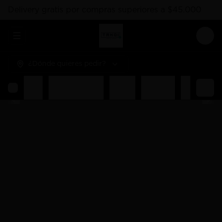
Delivery gratis por compras superiores a $45.000
Abrir menu de navegación
Logi
¿Dónde quieres pedir?
Rolls
Combos Takoi
Gohan
Sashimis
Nigiri
Ent