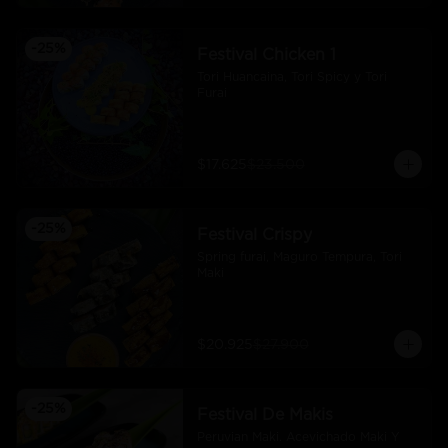
-
25
%
Festival Chicken 1
Tori Huancaina, Tori Spicy y Tori 
Furai
$17.625
$23.500
-
25
%
Festival Crispy
Spring furai, Maguro Tempura, Tori 
Maki
$20.925
$27.900
-
25
%
Festival De Makis
Peruvian Maki. Acevichado Maki Y 