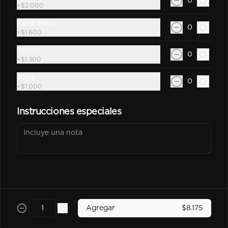
0
Sprite Zero 350Cc
+
$2.000
Bebida En Lata Sprite Zero 350Cc
Karai Spicy
0
+
$1.600
Ponzu
0
+
$1.300
$2.500
Soya
0
+
$1.000
kem piña Lata 350Cc
Instrucciones especiales
$2.600
Poked
Agregar
$8.175
-
25
%
Chicken Poked