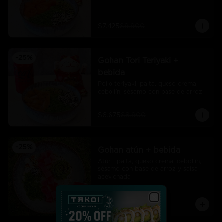
$7.425
$9.900
-
25
%
Gohan Tori Teriyaki +
bebida
Pollo teriyaki, palta, queso crema, 
cebollín, sésamo con base de arroz
$6.675
$8.900
-
25
%
Gohan atún + bebida
Atún , palta, queso crema, cebollín, 
sésamo con base de arroz y salsa 
acevichada
$7.425
$9.900
Close