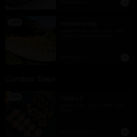
$8.925
$11.900
-
25
%
huancaína Maki
Camaron furay, queso crema, palta, 
cebollín y crocante de papa
$8.175
$10.900
Combos Takoi
-
25
%
Combo 2
Tempura Sake, Tropical Maki, Sake 
Pasión
$22.425
$29.900