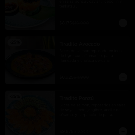
en salsa ponzu , caviar ,  cebollin y 
tenkatsu .
$8.175
$10.900
-
25
%
Tiradito Avocado
Slices de salmón reposado en leche 
de tigre con ají amarillo, palta 
flameada y chalaca peruana.
$8.925
$11.900
-
25
%
Tiradito Ponzú
Slices de salmón, reposados en salsa 
de soya, limón, jengibre, aceite de 
sésamo, y carpaccio de palta.
$9.675
$12.900