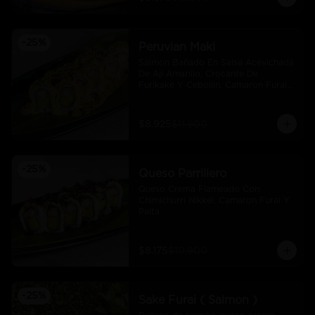
-
25
%
Peruvian Maki
Salmon Bañado En Salsa Acevichada 
De Ají Amarillo, Crocante De 
Furikake Y Cebollin, Camaron Furai 
Y Palta.
$8.925
$11.900
-
25
%
Queso Parrillero
Queso Crema Flameado Con 
Chimichurri Nikkei, Camaron Furai Y 
Palta
$8.175
$10.900
-
25
%
Sake Furai ( Salmon )