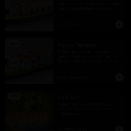
con relleno de camarón, palta, queso 
crema, cebollín, kani, flameado y 
crocante de salmón con salsa unagi
$7.425
$9.900
-
25
%
Maguro Tempura
Relleno de atun , palta , cebollin , 
queso crema , envuelto en nori y 
frito en tempura , banado en salsa 
maracuya .
$8.175
$10.900
-
25
%
Maki beef
Relleno de pollo teriyaki, palta, 
envuelto en filete de res y salsa 
anticuchera.
$9.675
$12.900