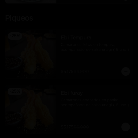
Piqueos
-
25
%
Ebi Tempura
Camarones fritos en tempura, 
acompañado de salsa unagi ( 6 und )
$5.175
$6.900
-
25
%
Ebi furay
Camarones apanados en panko, 
acompañado de salsa unagi ( 6 und )
$5.175
$6.900