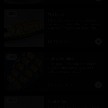
-
25
%
Ebi Maki
Salmon en salsa spicy con relleno de 
camarón cocido, palta queso crema 
y quinoa crocante con salsa unagui.
$8.175
$10.900
-
25
%
Hot Chili Takoi
Relleno palta y cebollin, montado de 
salmón flambeado en salsa chili, 
bañado en salsa unagui
$9.675
$12.900
-
25
%
Kani Maki
Roll envuelto en nori y queso crema 