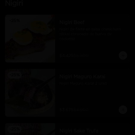
Nigiri
-
25
%
Nigiri Beef
Nigiri de filete en salsa chimichurri 
nikkei coronado de huevo de 
codorniz
$4.425
$5.900
-
25
%
Nigiri Maguro Karai
Nigiri Maguro Karai 2 Unid
$3.675
$4.900
-
25
%
Nigiri Sake Trufa