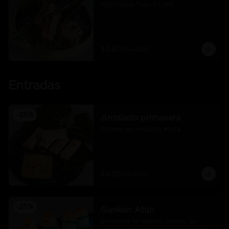
Nigiri Sake Trufa 2 Unid
$3.675
$4.900
Entradas
-
25
%
Arrollado primavera
Relleno de verduras mixta
$4.125
$5.500
-
25
%
Gunkan Atún
Envueltos en pepino, relleno de 