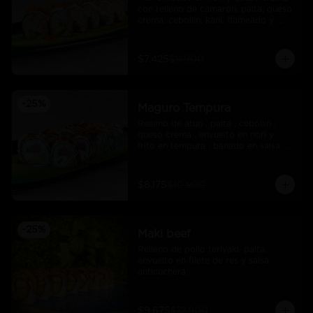
con relleno de camarón, palta, queso 
crema, cebollín, kani, flameado y 
crocante de salmón con salsa unagi
$7.425
$9.900
-
25
%
Maguro Tempura
Relleno de atun , palta , cebollin , 
queso crema , envuelto en nori y 
frito en tempura , banado en salsa 
maracuya .
$8.175
$10.900
-
25
%
Maki beef
Relleno de pollo teriyaki, palta, 
envuelto en filete de res y salsa 
anticuchera.
$9.675
$12.900