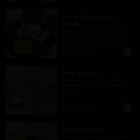
-
25
%
Spring Rolls de Lomo
Saltado
Rollos De Masa Primavera Rellenos 
De Lomo Saltado, Acompañado De 
Salsa Acevichada De Aji Amarillo (5 
Und)
$8.925
$11.900
-
25
%
Tartar de Atún
Cortes de atún fresco con palta en 
salsa karai de la casa y crocante de 
wantán.
$8.175
$10.900
-
25
%
Tartar de Salmon
Cortes de salmoon fresco con palta 