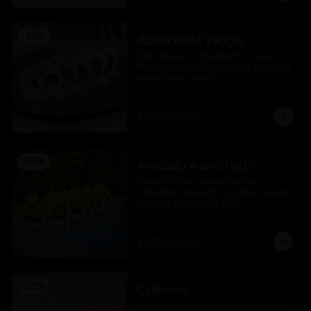
-
25
%
Acevichado Veggie
Roll relleno de Champiñon, Palta, 
Pimentón envuelto en palta con salsa 
acevichada veggie
$7.425
$9.900
-
25
%
Avocado Acevichado
Camarón furai, queso crema, 
ciboulette, envuelto en palta, bañado 
en salsa acevichada takoi
$8.175
$10.900
-
25
%
California
Roll cubierto de semillas de sésamo, 