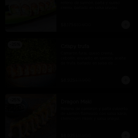
relleno de salmòn, palta y queso 
crema, bañado en salsa unagui.
$8.175
$10.900
-
25
%
Crispy trufa
Camarón furai, queso crema, 
cebollín, envuelto en salmón, aceite 
de trufa, bañado en salsa de 
pimiento piquillo.
$8.925
$11.900
-
25
%
Dragon Maki
Relleno de camarón y palta cubierto 
de salmón flameado con salsa karai, 
chimichurri nikkei y salsa unagui.
$8.925
$11.900