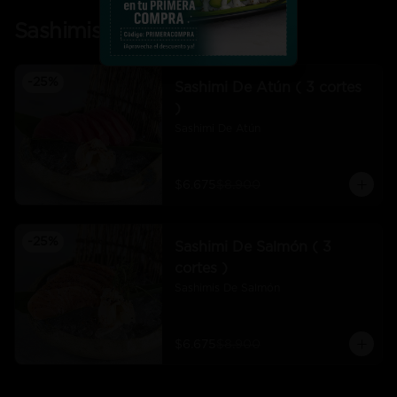
Sashimis
-
25
%
Sashimi De Atún ( 3 cortes
)
Sashimi De Atún
$6.675
$8.900
-
25
%
Sashimi De Salmón ( 3
cortes )
Sashimis De Salmón
$6.675
$8.900