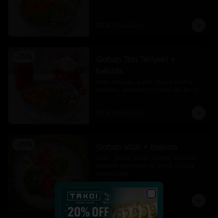
$7.425
$9.900
-
25
%
Gohan Tori Teriyaki +
bebida
Pollo teriyaki, palta, queso crema, 
cebollín, sésamo con base de arroz
$6.675
$8.900
-
25
%
Gohan atún + bebida
Atún , palta, queso crema, cebollín, 
sésamo con base de arroz y salsa 
acevichada
$7.425
$9.900
Close