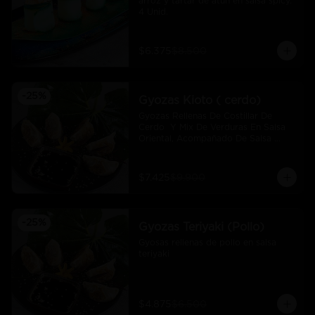
arroz y tartar de atún en salsa spicy.  
4 Unid.
$6.375
$8.500
-
25
%
Gyozas Kioto ( cerdo)
Gyozas Rellenas De Costillar De 
Cerdo  Y Mix De Verduras En Salsa 
Oriental, Acompañado De Salsa 
Ponzú (5 Und)
$7.425
$9.900
-
25
%
Gyozas Teriyaki (Pollo)
Gyosas rellenas de pollo en salsa 
teriyaki
$4.875
$6.500