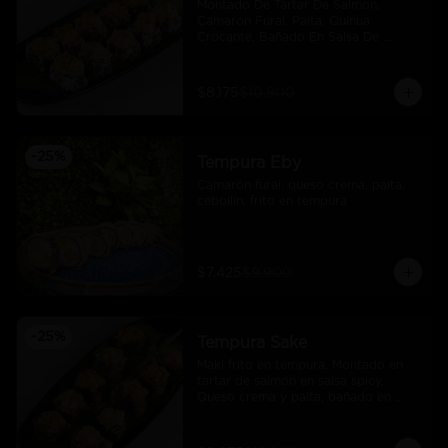
Montado De Tartar De Salmon, 
Camaron Furai, Palta, Quinua 
Crocante, Bañado En Salsa De 
Maracuya
$8.175
$10.900
-
25
%
Tempura Eby
Camarón furai, queso crema, palta, 
cebollín, frito en tempura
$7.425
$9.900
-
25
%
Tempura Sake
Maki frito en tempura, Montado en 
tartar de salmón en salsa spicy, 
Queso crema y palta, bañado en 
salsa unagi