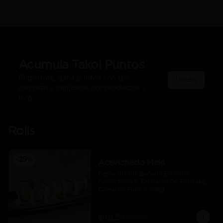
Acumula
Takoi Puntos
Regístrate, gana puntos con tus
Únete
compras y canjealos por productos y
más
Rolls
-
25
%
Acevichado Maki
Pesca del día Bañado En Salsa 
Acevichada Y Crocante De Furikake, 
Camaron Furai y Palta
$8.925
$11.900