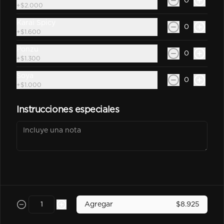
0
Sprite Zero 350Cc
+
$2.000
Bebida En Lata Sprite Zero 350Cc
Karai Spicy
0
+
$1.600
Ponzu
0
+
$1.300
$2.500
Soya
0
+
$1.000
kem piña Lata 350Cc
Instrucciones especiales
$2.600
Poked
Agregar
$8.925
-
25
%
Chicken Poked