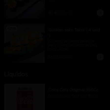
$6.450
$8.600
-
25
%
Gunkan sake Takoi ( 4 und
)
Envueltos en salmón, relleno de 
arroz y tartar de salmón en salsa 
spicy.  4 Unid.
$8.175
$10.900
Liquidos
Coca Cola Original 350Cc
Bebida En Lata Coca Cola 350Cc