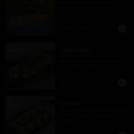
Pollo furai, queso crema, palta, frito 
en tempura, en salsa teriyaki
$5.925
$7.900
-
25
%
Tropical Maki
Plátano Maduro Flameado Con Salsa 
De Maracuyá Y Unagui, Camaron 
Furai Y Queso Crema.
$8.175
$10.900
-
25
%
Tuna Hot
Atún Con Salsa Karai, Camaron Furai 
Y Palta, Envuelto En Quinoa Y Salsa 
Unagui.