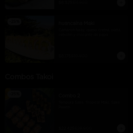
$8.925
$11.900
-
25
%
huancaína Maki
Camaron furay, queso crema, palta, 
cebollín y crocante de papa
$8.175
$10.900
Combos Takoi
-
25
%
Combo 2
Tempura Sake, Tropical Maki, Sake 
Pasión
$22.425
$29.900