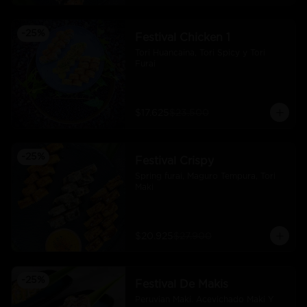
-
25
%
Festival Chicken 1
Tori Huancaina, Tori Spicy y Tori 
Furai
$17.625
$23.500
-
25
%
Festival Crispy
Spring furai, Maguro Tempura, Tori 
Maki
$20.925
$27.900
-
25
%
Festival De Makis
Peruvian Maki. Acevichado Maki Y 