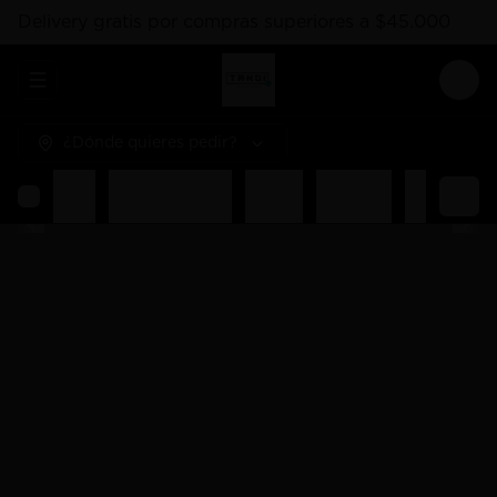
Delivery gratis por compras superiores a $45.000
Abrir menu de navegación
Logi
¿Dónde quieres pedir?
Rolls
Combos Takoi
Gohan
Sashimis
Nigiri
Ent