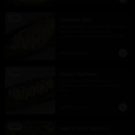
-
25
%
Peruvian Maki
Salmon Bañado En Salsa Acevichada 
De Ají Amarillo, Crocante De 
Furikake Y Cebollin, Camaron Furai 
Y Palta.
$8.925
$11.900
-
25
%
Queso Parrillero
Queso Crema Flameado Con 
Chimichurri Nikkei, Camaron Furai Y 
Palta
$8.175
$10.900
-
25
%
Sake Furai ( Salmon )