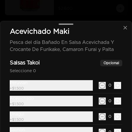
$2.600
Coca Cola Zero 350Cc
Acevichado Maki
Bebida En Lata Zero 350Cc
Pesca del día Bañado En Salsa Acevichada Y
Crocante De Furikake, Camaron Furai y Palta
$2.600
Salsas Takoi
Opcional
Seleccione 0
Sprite Original 350Cc
Peruvian
0
+
$1.500
Bebida En Lata Sprite 350Cc
Acevichado
0
+
$1.500
Unagui
$2.200
0
+
$1.500
Salmon