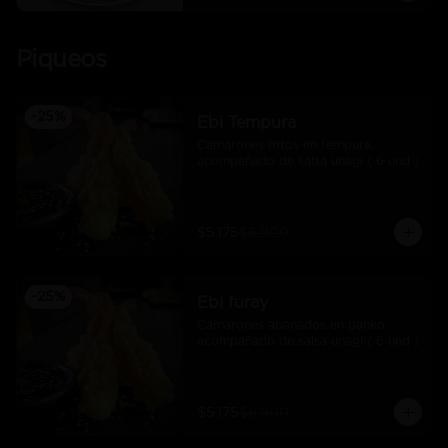
Piqueos
-
25
%
Ebi Tempura
Camarones fritos en tempura, 
acompañado de salsa unagi ( 6 und )
$5.175
$6.900
-
25
%
Ebi furay
Camarones apanados en panko, 
acompañado de salsa unagi ( 6 und )
$5.175
$6.900