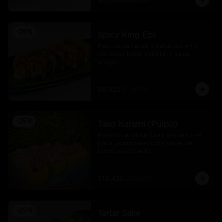
$9.000
$12.000
-
25
%
Spicy King Ebi
Maki de camarón y palta cubierto 
con salsa karai, cebollín y salsa 
unagui
$8.925
$11.900
-
25
%
Tako Karami (Pulpo)
Relleno camarón furay, envuelto en 
palta, acompañado de tartar de 
pulpo acevichado.
$10.425
$13.900
-
25
%
Tartar Sake