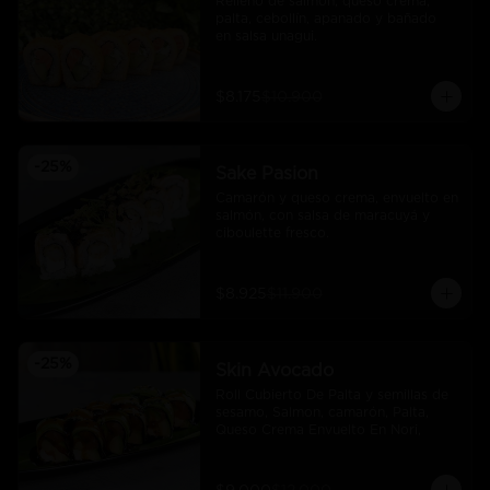
Relleno de salmón, queso crema, 
palta, cebollín, apanado y bañado 
en salsa unagui.
$8.175
$10.900
-
25
%
Sake Pasion
Camarón y queso crema, envuelto en 
salmón, con salsa de maracuyá y 
ciboulette fresco.
$8.925
$11.900
-
25
%
Skin Avocado
Roll Cubierto De Palta y semillas de 
sesamo, Salmon, camarón, Palta, 
Queso Crema Envuelto En Nori,