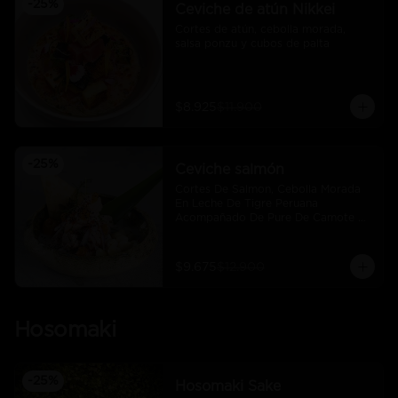
-
25
%
Ceviche de atún Nikkei
Cortes de atún, cebolla morada, 
salsa ponzu y cubos de palta
$8.925
$11.900
-
25
%
Ceviche salmón
Cortes De Salmon, Cebolla Morada 
En Leche De Tigre Peruana 
Acompañado De Pure De Camote Y 
Choclo Peruano.
$9.675
$12.900
Hosomaki
-
25
%
Hosomaki Sake