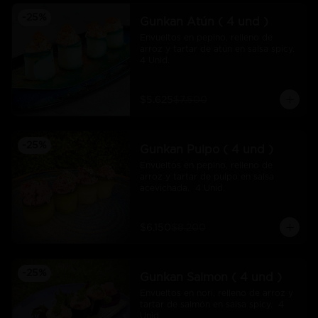
-
25
%
Gunkan Atún ( 4 und )
Envueltos en pepino, relleno de 
arroz y tartar de atún en salsa spicy.  
4 Unid.
$5.625
$7.500
-
25
%
Gunkan Pulpo ( 4 und )
Envueltos en pepino, relleno de 
arroz y tartar de pulpo en salsa 
acevichada.  4 Unid.
$6.150
$8.200
-
25
%
Gunkan Salmon ( 4 und )
Envueltos en nori, relleno de arroz y 
tartar de salmón en salsa spicy.  4 
Unid.