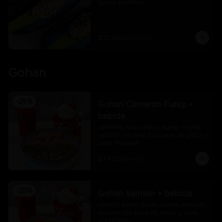
Queso parrillero
$22.425
$29.900
Gohan
-
25
%
Gohan Camarón Furay +
bebida
camarón furay, palta, queso crema, 
cebollín, sésamo con base de arroz y 
salsa Peruvian
$7.425
$9.900
-
25
%
Gohan Salmon + bebida
salmón, palta, queso crema, cebollín, 
sésamo con base de arroz y salsa 
acevichado