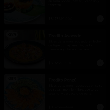
en salsa ponzu , caviar ,  cebollin y 
tenkatsu .
$8.175
$10.900
-
25
%
Tiradito Avocado
Slices de salmón reposado en leche 
de tigre con ají amarillo, palta 
flameada y chalaca peruana.
$8.925
$11.900
-
25
%
Tiradito Ponzú
Slices de salmón, reposados en salsa 
de soya, limón, jengibre, aceite de 
sésamo, y carpaccio de palta.
$9.675
$12.900