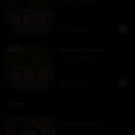
salmón, queso  crema
$5.925
$7.900
-
25
%
Hosomaki camarón
camarón, queso crema
$5.925
$7.900
Salsas
Salsa Acevichada