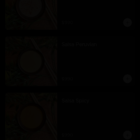
$990
Salsa Peruvian
$990
Salsa Spicy
$990