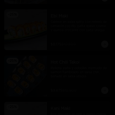
-
25
%
Ebi Maki
Salmon en salsa spicy con relleno de 
camarón cocido, palta queso crema 
y quinoa crocante con salsa unagui.
$8.175
$10.900
-
25
%
Hot Chili Takoi
Relleno palta y cebollin, montado de 
salmón flambeado en salsa chili, 
bañado en salsa unagui
$9.675
$12.900
-
25
%
Kani Maki
Roll envuelto en nori y queso crema 