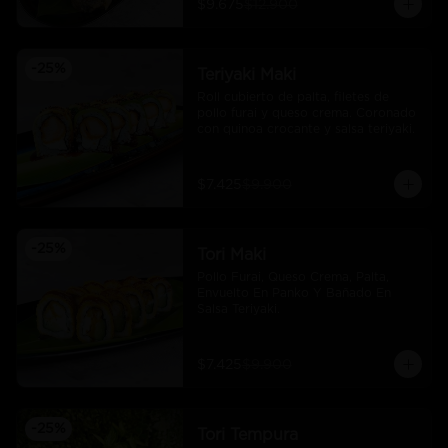
$9.675
$12.900
-
25
%
Teriyaki Maki
Roll cubierto de palta, filetes de 
pollo furai y queso crema. Coronado 
con quinoa crocante y salsa teriyaki.
$7.425
$9.900
-
25
%
Tori Maki
Pollo Furai, Queso Crema, Palta, 
Envuelto En Panko Y Bañado En 
Salsa Teriyaki.
$7.425
$9.900
-
25
%
Tori Tempura