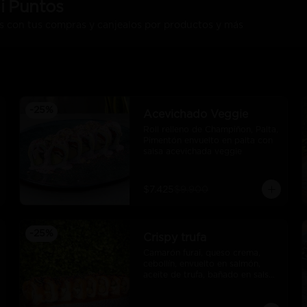
i Puntos
s con tus compras y canjealos por productos y más
-
25
%
Acevichado Veggie
Roll relleno de Champiñon, Palta, 
Pimentón envuelto en palta con 
salsa acevichada veggie
$7.425
$9.900
-
25
%
Crispy trufa
Camarón furai, queso crema, 
cebollín, envuelto en salmón, 
aceite de trufa, bañado en salsa 
de pimiento piquillo.