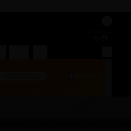
Login
$0
an
Liquidos
Poked