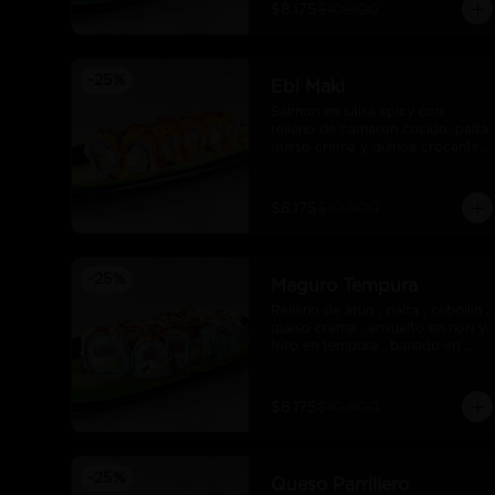
$8.175
$10.900
-
25
%
Ebi Maki
Salmon en salsa spicy con 
relleno de camarón cocido, palta 
queso crema y quinoa crocante 
con salsa unagui.
$8.175
$10.900
-
25
%
Maguro Tempura
Relleno de atun , palta , cebollin , 
queso crema , envuelto en nori y 
frito en tempura , banado en 
salsa maracuya .
$8.175
$10.900
-
25
%
Queso Parrillero