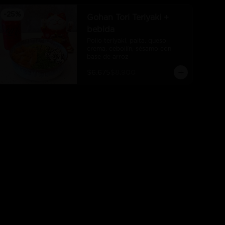
-
25
%
Gohan Tori Teriyaki +
bebida
Pollo teriyaki, palta, queso 
crema, cebollín, sésamo con 
base de arroz
$6.675
$8.900