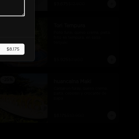
$9.675
$12.900
-
25
%
Tori Tempura
Pollo furai, queso crema, palta, 
frito en tempura, en salsa 
teriyaki
r
$8.175
$5.925
$7.900
-
25
%
huancaína Maki
Camaron furay, queso crema, 
palta, cebollín y crocante de 
papa
$8.175
$10.900