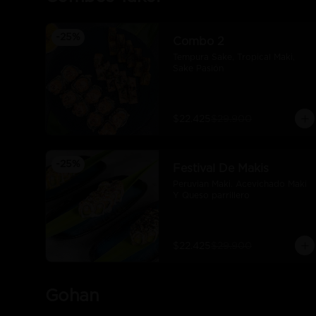
-
25
%
Combo 2
Tempura Sake, Tropical Maki, 
Sake Pasión
$22.425
$29.900
-
25
%
Festival De Makis
Peruvian Maki. Acevichado Maki 
Y Queso parrillero
$22.425
$29.900
Gohan