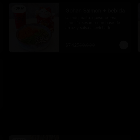
-
25
%
Gohan Salmon + bebida
salmón, palta, queso crema, 
cebollín, sésamo con base de 
arroz y salsa acevichado
$7.425
$9.900