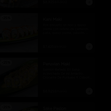
$8.925
$11.900
-
25
%
Kani Maki
Roll envuelto en nori y queso 
crema con relleno de camarón, 
palta, queso crema, cebollín, 
kani, flameado y crocante de 
salmón con salsa unagi
$7.425
$9.900
-
25
%
Peruvian Maki
Salmon Bañado En Salsa 
Acevichada De Ají Amarillo, 
Crocante De Furikake Y Cebollin, 
Camaron Furai Y Palta.
$8.925
$11.900
-
25
%
Sake Pasion