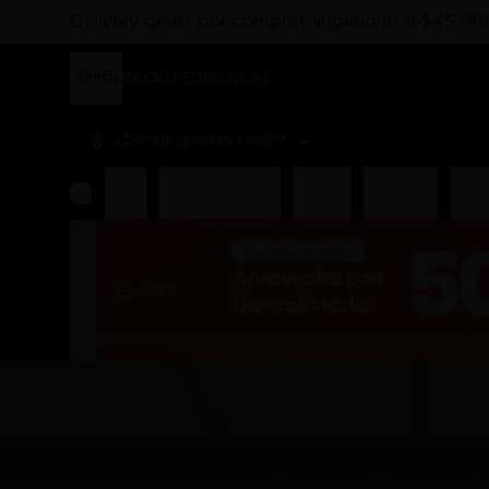
Delivery gratis por compras superiores a $45.00
INICIO
PEDIR
LOCAL
¿Dónde quieres pedir?
Rolls
Combos Takoi
Gohan
Sashimis
Nigir