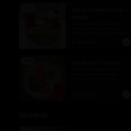
-
25
%
Gohan Camarón Furay +
bebida
camarón furay, palta, queso 
crema, cebollín, sésamo con 
base de arroz y salsa Peruvian
$7.425
$9.900
-
25
%
Gohan atún + bebida
Atún , palta, queso crema, 
cebollín, sésamo con base de 
arroz y salsa acevichada
$7.425
$9.900
Sashimis