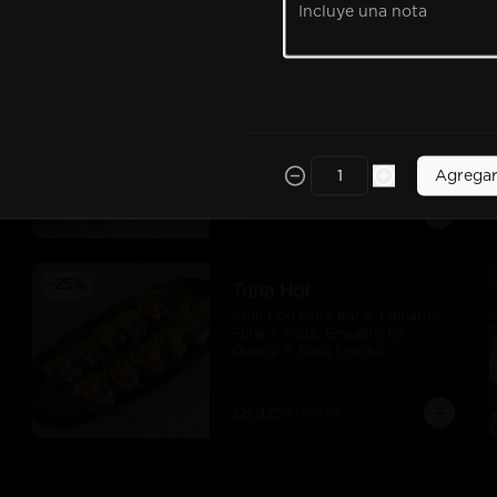
$7.425
$9.900
-
25
%
Tori Maki
Pollo Furai, Queso Crema, Palta, 
Envuelto En Panko Y Bañado En 
Salsa Teriyaki.
Agrega
$7.425
$9.900
-
25
%
Tuna Hot
Atún Con Salsa Karai, Camaron 
Furai Y Palta, Envuelto En 
Quinoa Y Salsa Unagui.
$8.925
$11.900