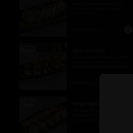
Queso Crema Flameado Con 
Chimichurri Nikkei, Camaron 
Furai Y Palta
$8.175
$10.900
-
25
%
Skin Avocado
Roll Cubierto De Palta y semillas 
de sesamo, Salmon, camarón, 
Palta, Queso Crema Envuelto En 
Nori,
$9.000
$12.000
-
25
%
Tartar Sake
Montado De Tartar De Salmon, 
Camaron Furai, Palta, Quinua 
Crocante, Bañado En Salsa De 
Maracuya