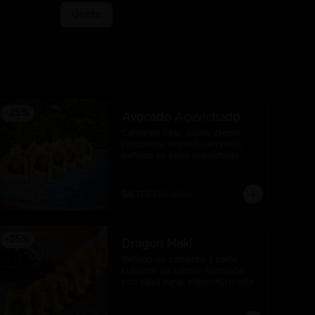
Únete
-
25
%
Avocado Acevichado
Camarón furai, queso crema, 
ciboulette, envuelto en palta, 
bañado en salsa acevichada 
takoi
$8.175
$10.900
-
25
%
Dragon Maki
Relleno de camarón y palta 
cubierto de salmón flameado 
con salsa karai, chimichurri nikkei 
y salsa unagui.