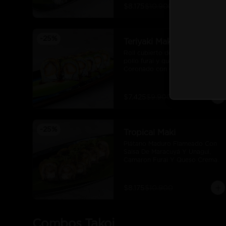
$8.175
$10.900
-
25
%
Teriyaki Maki
Roll cubierto de palta, filetes de 
pollo furai y queso crema. 
Coronado con quinoa crocante y 
salsa teriyaki.
$7.425
$9.900
-
25
%
Tropical Maki
Plátano Maduro Flameado Con 
Salsa De Maracuyá Y Unagui, 
Camaron Furai Y Queso Crema.
$8.175
$10.900
Combos Takoi