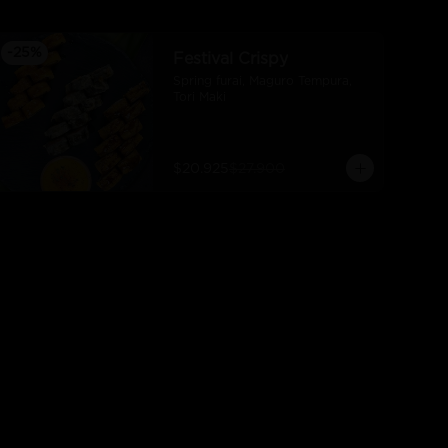
-
25
%
Festival Crispy
Spring furai, Maguro Tempura, 
Tori Maki
$20.925
$27.900