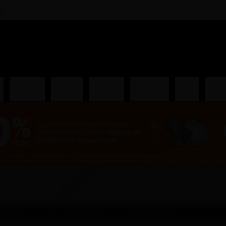
0
i
Entradas
Piqueos
Ceviches
Hosomaki
Salsas
Gunk