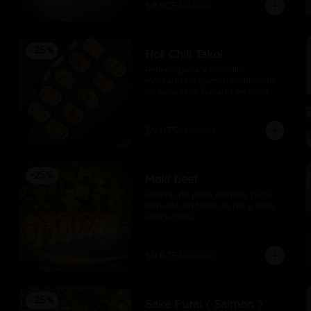
$8.925
$11.900
-
25
%
Hot Chili Takoi
Relleno palta y cebollin, 
montado de salmón flambeado 
en salsa chili, bañado en salsa 
unagui
$9.675
$12.900
-
25
%
Maki beef
Relleno de pollo teriyaki, palta, 
envuelto en filete de res y salsa 
anticuchera.
$9.675
$12.900
-
25
%
Sake Furai ( Salmon )