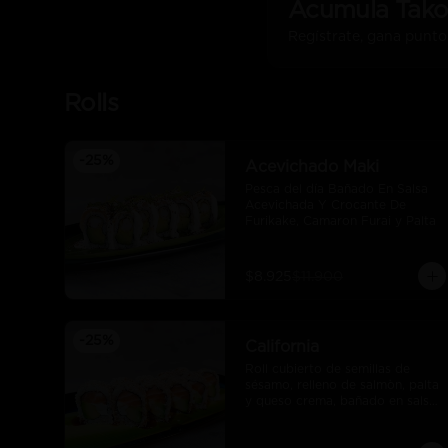
Acumula
Tako
Regístrate, gana punto
Rolls
-
25
%
Acevichado Maki
Pesca del día Bañado En Salsa 
Acevichada Y Crocante De 
Furikake, Camaron Furai y Palta
$8.925
$11.900
-
25
%
California
Roll cubierto de semillas de 
sésamo, relleno de salmòn, palta 
y queso crema, bañado en salsa 
unagui.