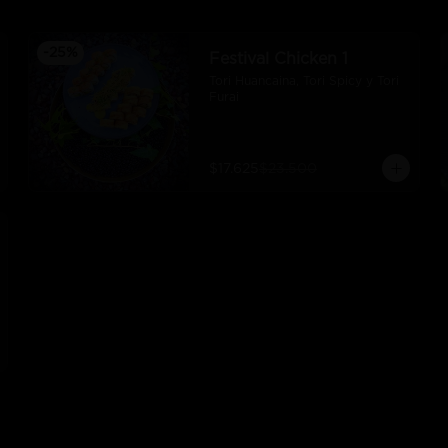
-
25
%
Festival Chicken 1
Tori Huancaina, Tori Spicy y Tori 
Furai
$17.625
$23.500