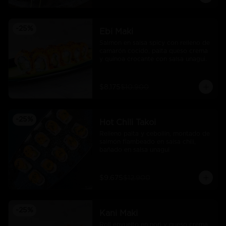
-
25
%
Ebi Maki
Salmon en salsa spicy con relleno de 
camarón cocido, palta queso crema 
y quinoa crocante con salsa unagui.
$8.175
$10.900
-
25
%
Hot Chili Takoi
Relleno palta y cebollin, montado de 
salmón flambeado en salsa chili, 
bañado en salsa unagui
$9.675
$12.900
-
25
%
Kani Maki
Roll envuelto en nori y queso crema 