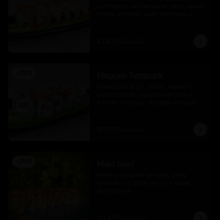
con relleno de camarón, palta, queso 
crema, cebollín, kani, flameado y 
crocante de salmón con salsa unagi
$7.425
$9.900
-
25
%
Maguro Tempura
Relleno de atun , palta , cebollin , 
queso crema , envuelto en nori y 
frito en tempura , banado en salsa 
maracuya .
$8.175
$10.900
-
25
%
Maki beef
Relleno de pollo teriyaki, palta, 
envuelto en filete de res y salsa 
anticuchera.
$9.675
$12.900