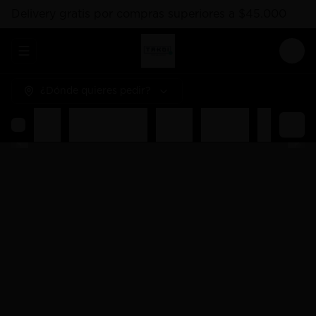
Delivery gratis por compras superiores a $45.000
Abrir menu de navegación
Logi
¿Dónde quieres pedir?
Rolls
Combos Takoi
Gohan
Sashimis
Nigiri
Ent