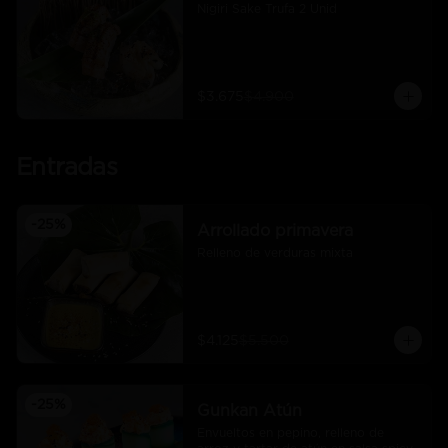
Nigiri Sake Trufa 2 Unid
$3.675
$4.900
Entradas
-
25
%
Arrollado primavera
Relleno de verduras mixta
$4.125
$5.500
-
25
%
Gunkan Atún
Envueltos en pepino, relleno de 