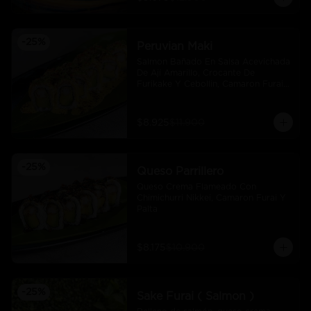
-
25
%
Peruvian Maki
Salmon Bañado En Salsa Acevichada 
De Ají Amarillo, Crocante De 
Furikake Y Cebollin, Camaron Furai 
Y Palta.
$8.925
$11.900
-
25
%
Queso Parrillero
Queso Crema Flameado Con 
Chimichurri Nikkei, Camaron Furai Y 
Palta
$8.175
$10.900
-
25
%
Sake Furai ( Salmon )