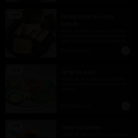
-
25
%
Spring Rolls de Lomo
Saltado
Rollos De Masa Primavera Rellenos 
De Lomo Saltado, Acompañado De 
Salsa Acevichada De Aji Amarillo (5 
Und)
$8.925
$11.900
-
25
%
Tartar de Atún
Cortes de atún fresco con palta en 
salsa karai de la casa y crocante de 
wantán.
$8.175
$10.900
-
25
%
Tartar de Salmon
Cortes de salmoon fresco con palta 