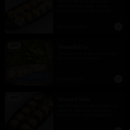
Montado De Tartar De Salmon, 
Camaron Furai, Palta, Quinua 
Crocante, Bañado En Salsa De 
Maracuya
$8.175
$10.900
-
25
%
Tempura Eby
Camarón furai, queso crema, palta, 
cebollín, frito en tempura
$7.425
$9.900
-
25
%
Tempura Sake
Maki frito en tempura, Montado en 
tartar de salmón en salsa spicy, 
Queso crema y palta, bañado en 
salsa unagi