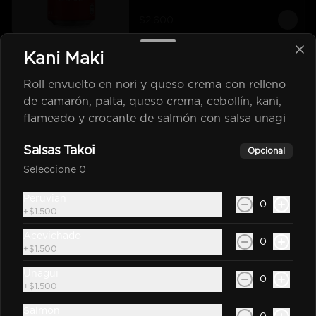
$2.600
Kani Maki
Coca Cola Zero 350Cc
Roll envuelto en nori y queso crema con relleno
Bebida En Lata Zero 350Cc
de camarón, palta, queso crema, cebollín, kani,
flameado y crocante de salmón con salsa unagi
$2.600
Salsas Takoi
Opcional
Seleccione 0
Sprite Original 350Cc
Peruvian
0
+
$1.500
Bebida En Lata Sprite 350Cc
Acevichado
0
+
$1.500
Unagui
$2.200
0
+
$1.500
Salmon