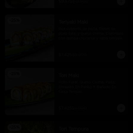
$9.675
$12.900
-
25
%
Teriyaki Maki
Roll cubierto de palta, filetes de 
pollo furai y queso crema. Coronado 
con quinoa crocante y salsa teriyaki.
$7.425
$9.900
-
25
%
Tori Maki
Pollo Furai, Queso Crema, Palta, 
Envuelto En Panko Y Bañado En 
Salsa Teriyaki.
$7.425
$9.900
-
25
%
Tori Tempura