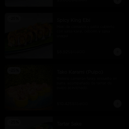
$9.000
$12.000
-
25
%
Spicy King Ebi
Maki de camarón y palta cubierto 
con salsa karai, cebollín y salsa 
unagui
$8.925
$11.900
-
25
%
Tako Karami (Pulpo)
Relleno camarón furay, envuelto en 
palta, acompañado de tartar de 
pulpo acevichado.
$10.425
$13.900
-
25
%
Tartar Sake