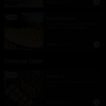
$8.925
$11.900
-
25
%
huancaína Maki
Camaron furay, queso crema, palta, 
cebollín y crocante de papa
$8.175
$10.900
Combos Takoi
-
25
%
Combo 2
Tempura Sake, Tropical Maki, Sake 
Pasión
$22.425
$29.900