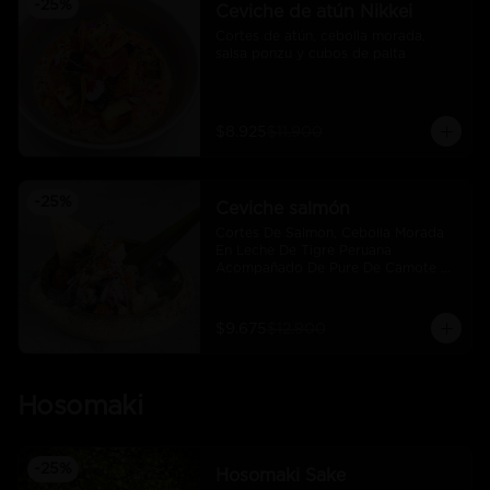
-
25
%
Ceviche de atún Nikkei
Cortes de atún, cebolla morada, 
salsa ponzu y cubos de palta
$8.925
$11.900
-
25
%
Ceviche salmón
Cortes De Salmon, Cebolla Morada 
En Leche De Tigre Peruana 
Acompañado De Pure De Camote Y 
Choclo Peruano.
$9.675
$12.900
Hosomaki
-
25
%
Hosomaki Sake