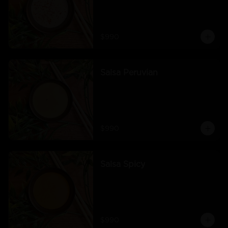
$990
Salsa Peruvian
$990
Salsa Spicy
$990