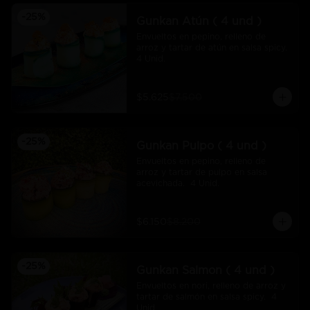
-
25
%
Gunkan Atún ( 4 und )
Envueltos en pepino, relleno de 
arroz y tartar de atún en salsa spicy.  
4 Unid.
$5.625
$7.500
-
25
%
Gunkan Pulpo ( 4 und )
Envueltos en pepino, relleno de 
arroz y tartar de pulpo en salsa 
acevichada.  4 Unid.
$6.150
$8.200
-
25
%
Gunkan Salmon ( 4 und )
Envueltos en nori, relleno de arroz y 
tartar de salmón en salsa spicy.  4 
Unid.