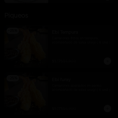
Piqueos
-
25
%
Ebi Tempura
Camarones fritos en tempura, 
acompañado de salsa unagi ( 6 und )
$5.175
$6.900
-
25
%
Ebi furay
Camarones apanados en panko, 
acompañado de salsa unagi ( 6 und )
$5.175
$6.900