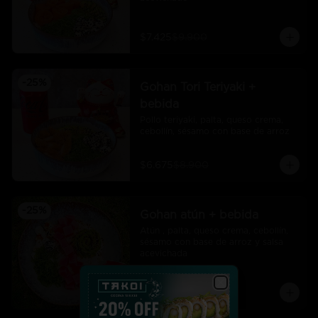
$7.425
$9.900
-
25
%
Gohan Tori Teriyaki +
bebida
Pollo teriyaki, palta, queso crema, 
cebollín, sésamo con base de arroz
$6.675
$8.900
-
25
%
Gohan atún + bebida
Atún , palta, queso crema, cebollín, 
sésamo con base de arroz y salsa 
acevichada
$7.425
$9.900
Close