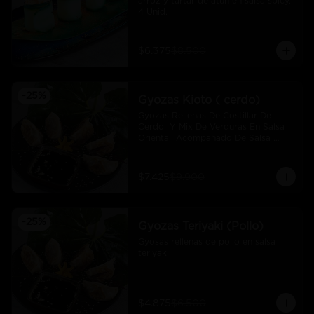
arroz y tartar de atún en salsa spicy.  
4 Unid.
$6.375
$8.500
-
25
%
Gyozas Kioto ( cerdo)
Gyozas Rellenas De Costillar De 
Cerdo  Y Mix De Verduras En Salsa 
Oriental, Acompañado De Salsa 
Ponzú (5 Und)
$7.425
$9.900
-
25
%
Gyozas Teriyaki (Pollo)
Gyosas rellenas de pollo en salsa 
teriyaki
$4.875
$6.500