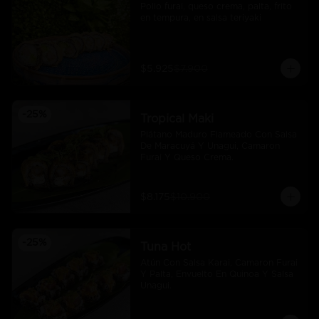
Pollo furai, queso crema, palta, frito 
en tempura, en salsa teriyaki
$5.925
$7.900
-
25
%
Tropical Maki
Plátano Maduro Flameado Con Salsa 
De Maracuyá Y Unagui, Camaron 
Furai Y Queso Crema.
$8.175
$10.900
-
25
%
Tuna Hot
Atún Con Salsa Karai, Camaron Furai 
Y Palta, Envuelto En Quinoa Y Salsa 
Unagui.