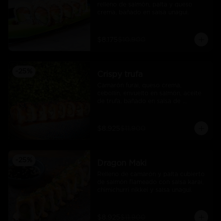
relleno de salmòn, palta y queso 
crema, bañado en salsa unagui.
$8.175
$10.900
-
25
%
Crispy trufa
Camarón furai, queso crema, 
cebollín, envuelto en salmón, aceite 
de trufa, bañado en salsa de 
pimiento piquillo.
$8.925
$11.900
-
25
%
Dragon Maki
Relleno de camarón y palta cubierto 
de salmón flameado con salsa karai, 
chimichurri nikkei y salsa unagui.
$8.925
$11.900