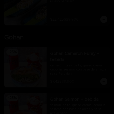
Queso parrillero
$22.425
$29.900
Gohan
-
25
%
Gohan Camarón Furay +
bebida
camarón furay, palta, queso crema, 
cebollín, sésamo con base de arroz y 
salsa Peruvian
$7.425
$9.900
-
25
%
Gohan Salmon + bebida
salmón, palta, queso crema, cebollín, 
sésamo con base de arroz y salsa 
acevichado