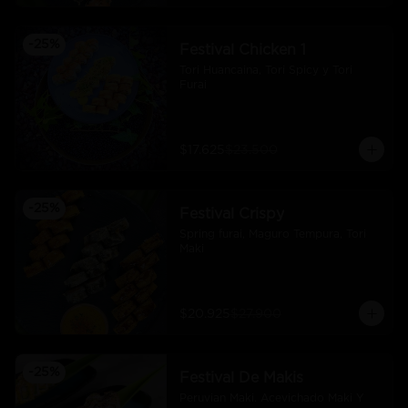
-
25
%
Festival Chicken 1
Tori Huancaina, Tori Spicy y Tori 
Furai
$17.625
$23.500
-
25
%
Festival Crispy
Spring furai, Maguro Tempura, Tori 
Maki
$20.925
$27.900
-
25
%
Festival De Makis
Peruvian Maki. Acevichado Maki Y 