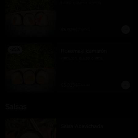
salmón, queso  crema
$5.925
$7.900
-
25
%
Hosomaki camarón
camarón, queso crema
$5.925
$7.900
Salsas
Salsa Acevichada