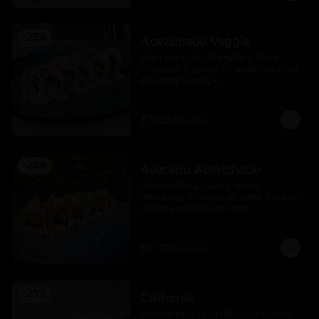
-
25
%
Acevichado Veggie
Roll relleno de Champiñon, Palta, 
Pimentón envuelto en palta con salsa 
acevichada veggie
$7.425
$9.900
-
25
%
Avocado Acevichado
Camarón furai, queso crema, 
ciboulette, envuelto en palta, bañado 
en salsa acevichada takoi
$8.175
$10.900
-
25
%
California
Roll cubierto de semillas de sésamo, 