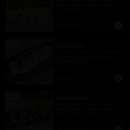
Relleno de salmón, queso crema, 
palta, cebollín, apanado y bañado 
en salsa unagui.
$8.175
$10.900
-
25
%
Sake Pasion
Camarón y queso crema, envuelto en 
salmón, con salsa de maracuyá y 
ciboulette fresco.
$8.925
$11.900
-
25
%
Skin Avocado
Roll Cubierto De Palta y semillas de 
sesamo, Salmon, camarón, Palta, 
Queso Crema Envuelto En Nori,