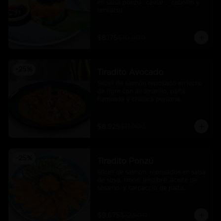
en salsa ponzu , caviar ,  cebollin y 
tenkatsu .
$8.175
$10.900
-
25
%
Tiradito Avocado
Slices de salmón reposado en leche 
de tigre con ají amarillo, palta 
flameada y chalaca peruana.
$8.925
$11.900
-
25
%
Tiradito Ponzú
Slices de salmón, reposados en salsa 
de soya, limón, jengibre, aceite de 
sésamo, y carpaccio de palta.
$9.675
$12.900