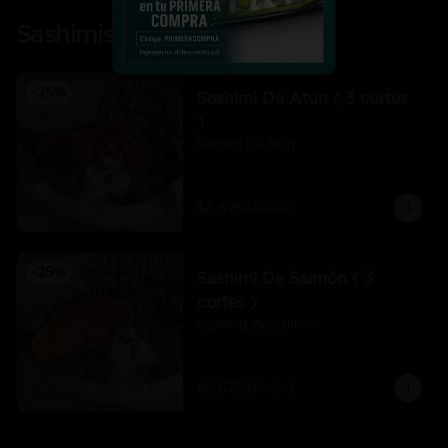
Sashimis
-
25
%
Sashimi De Atún ( 3 cortes
)
Sashimi De Atún
$6.675
$8.900
-
25
%
Sashimi De Salmón ( 3
cortes )
Sashimis De Salmón
$6.675
$8.900