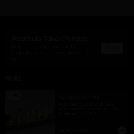
Acumula
Takoi Puntos
Regístrate, gana puntos con tus
Únete
compras y canjealos por productos y
más
Rolls
-
25
%
Acevichado Maki
Pesca del día Bañado En Salsa 
Acevichada Y Crocante De Furikake, 
Camaron Furai y Palta
$8.925
$11.900