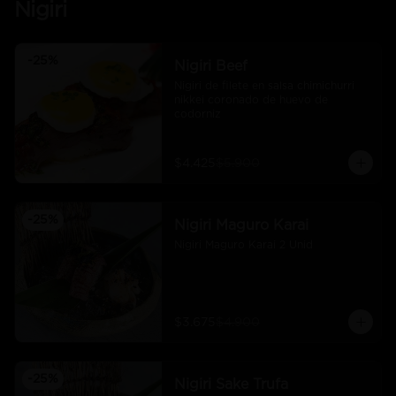
Nigiri
-
25
%
Nigiri Beef
Nigiri de filete en salsa chimichurri 
nikkei coronado de huevo de 
codorniz
$4.425
$5.900
-
25
%
Nigiri Maguro Karai
Nigiri Maguro Karai 2 Unid
$3.675
$4.900
-
25
%
Nigiri Sake Trufa