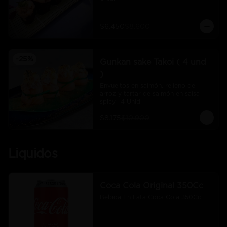
$6.450
$8.600
-
25
%
Gunkan sake Takoi ( 4 und
)
Envueltos en salmón, relleno de 
arroz y tartar de salmón en salsa 
spicy.  4 Unid.
$8.175
$10.900
Liquidos
Coca Cola Original 350Cc
Bebida En Lata Coca Cola 350Cc