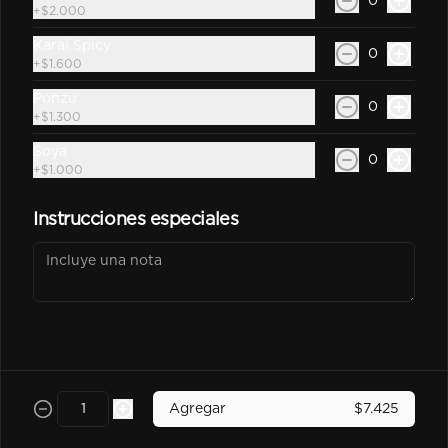
0
Sprite Zero 350Cc
+
$2.000
Bebida En Lata Sprite Zero 350Cc
Karai Spicy
0
+
$1.600
Ponzu
0
+
$1.300
$2.500
Soya
0
+
$1.000
kem piña Lata 350Cc
Instrucciones especiales
$2.600
Poked
Agregar
$7.425
-
25
%
Chicken Poked