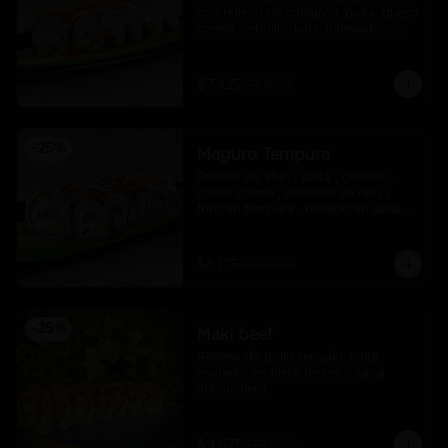
con relleno de camarón, palta, queso 
crema, cebollín, kani, flameado y 
crocante de salmón con salsa unagi
$7.425
$9.900
-
25
%
Maguro Tempura
Relleno de atun , palta , cebollin , 
queso crema , envuelto en nori y 
frito en tempura , banado en salsa 
maracuya .
$8.175
$10.900
-
25
%
Maki beef
Relleno de pollo teriyaki, palta, 
envuelto en filete de res y salsa 
anticuchera.
$9.675
$12.900