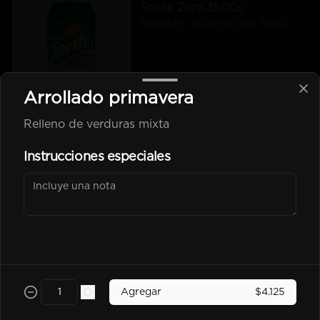
Sprite Zero 350Cc
Bebida En Lata Sprite Zero 350Cc
$2.500
Arrollado primavera
Relleno de verduras mixta
kem piña Lata 350Cc
Instrucciones especiales
$2.600
Poked
Agregar
$4.125
-
25
%
Chicken Poked