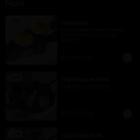
Nigiri
-
25
%
Nigiri Beef
Nigiri de filete en salsa chimichurri 
nikkei coronado de huevo de 
codorniz
$4.425
$5.900
-
25
%
Nigiri Maguro Karai
Nigiri Maguro Karai 2 Unid
$3.675
$4.900
-
25
%
Nigiri Sake Trufa