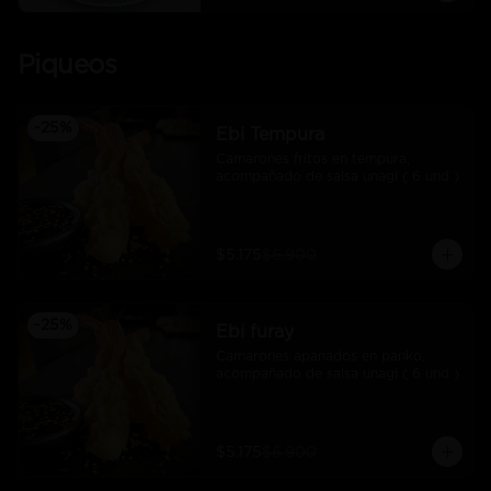
Piqueos
-
25
%
Ebi Tempura
Camarones fritos en tempura, 
acompañado de salsa unagi ( 6 und )
$5.175
$6.900
-
25
%
Ebi furay
Camarones apanados en panko, 
acompañado de salsa unagi ( 6 und )
$5.175
$6.900