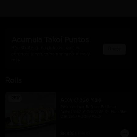
Acumula
Takoi Puntos
Regístrate, gana puntos con tus
Únete
compras y canjealos por productos y
más
Rolls
-
25
%
Acevichado Maki
Pesca del día Bañado En Salsa 
Acevichada Y Crocante De Furikake, 
Camaron Furai y Palta
$8.925
$11.900