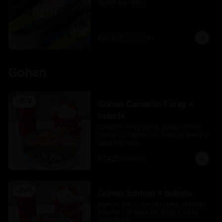
Queso parrillero
$22.425
$29.900
Gohan
-
25
%
Gohan Camarón Furay +
bebida
camarón furay, palta, queso crema, 
cebollín, sésamo con base de arroz y 
salsa Peruvian
$7.425
$9.900
-
25
%
Gohan Salmon + bebida
salmón, palta, queso crema, cebollín, 
sésamo con base de arroz y salsa 
acevichado