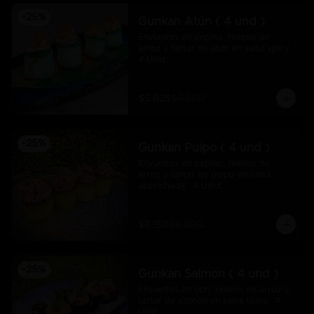
-
25
%
Gunkan Atún ( 4 und )
Envueltos en pepino, relleno de 
arroz y tartar de atún en salsa spicy.  
4 Unid.
$5.625
$7.500
-
25
%
Gunkan Pulpo ( 4 und )
Envueltos en pepino, relleno de 
arroz y tartar de pulpo en salsa 
acevichada.  4 Unid.
$6.150
$8.200
-
25
%
Gunkan Salmon ( 4 und )
Envueltos en nori, relleno de arroz y 
tartar de salmón en salsa spicy.  4 
Unid.