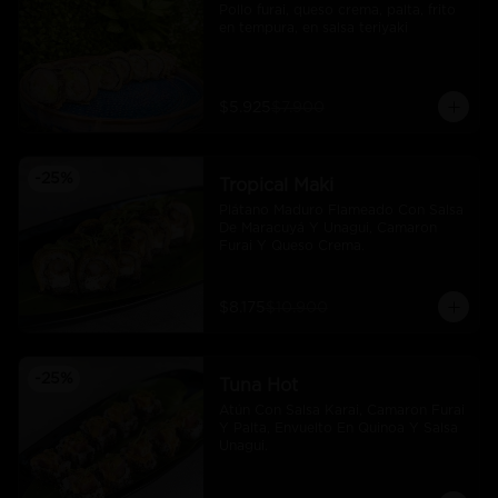
Pollo furai, queso crema, palta, frito 
en tempura, en salsa teriyaki
$5.925
$7.900
-
25
%
Tropical Maki
Plátano Maduro Flameado Con Salsa 
De Maracuyá Y Unagui, Camaron 
Furai Y Queso Crema.
$8.175
$10.900
-
25
%
Tuna Hot
Atún Con Salsa Karai, Camaron Furai 
Y Palta, Envuelto En Quinoa Y Salsa 
Unagui.