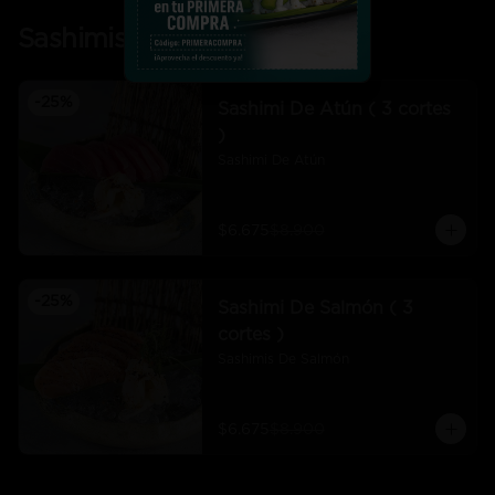
Sashimis
-
25
%
Sashimi De Atún ( 3 cortes
)
Sashimi De Atún
$6.675
$8.900
-
25
%
Sashimi De Salmón ( 3
cortes )
Sashimis De Salmón
$6.675
$8.900