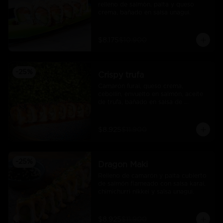
relleno de salmòn, palta y queso 
crema, bañado en salsa unagui.
$8.175
$10.900
-
25
%
Crispy trufa
Camarón furai, queso crema, 
cebollín, envuelto en salmón, aceite 
de trufa, bañado en salsa de 
pimiento piquillo.
$8.925
$11.900
-
25
%
Dragon Maki
Relleno de camarón y palta cubierto 
de salmón flameado con salsa karai, 
chimichurri nikkei y salsa unagui.
$8.925
$11.900