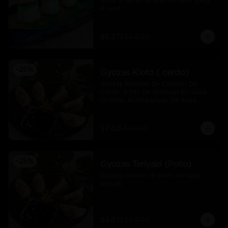
arroz y tartar de atún en salsa spicy.  
4 Unid.
$6.375
$8.500
-
25
%
Gyozas Kioto ( cerdo)
Gyozas Rellenas De Costillar De 
Cerdo  Y Mix De Verduras En Salsa 
Oriental, Acompañado De Salsa 
Ponzú (5 Und)
$7.425
$9.900
-
25
%
Gyozas Teriyaki (Pollo)
Gyosas rellenas de pollo en salsa 
teriyaki
$4.875
$6.500