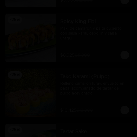
$9.000
$12.000
-
25
%
Spicy King Ebi
Maki de camarón y palta cubierto 
con salsa karai, cebollín y salsa 
unagui
$8.925
$11.900
-
25
%
Tako Karami (Pulpo)
Relleno camarón furay, envuelto en 
palta, acompañado de tartar de 
pulpo acevichado.
$10.425
$13.900
-
25
%
Tartar Sake