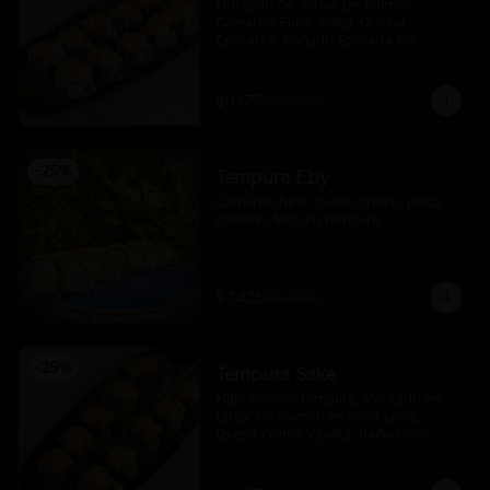
Montado De Tartar De Salmon, 
Camaron Furai, Palta, Quinua 
Crocante, Bañado En Salsa De 
Maracuya
$8.175
$10.900
-
25
%
Tempura Eby
Camarón furai, queso crema, palta, 
cebollín, frito en tempura
$7.425
$9.900
-
25
%
Tempura Sake
Maki frito en tempura, Montado en 
tartar de salmón en salsa spicy, 
Queso crema y palta, bañado en 
salsa unagi