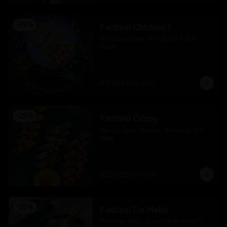
-
25
%
Festival Chicken 1
Tori Huancaina, Tori Spicy y Tori 
Furai
$17.625
$23.500
-
25
%
Festival Crispy
Spring furai, Maguro Tempura, Tori 
Maki
$20.925
$27.900
-
25
%
Festival De Makis
Peruvian Maki. Acevichado Maki Y 