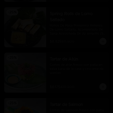
-
25
%
Spring Rolls de Lomo
Saltado
Rollos De Masa Primavera Rellenos 
De Lomo Saltado, Acompañado De 
Salsa Acevichada De Aji Amarillo (5 
Und)
$8.925
$11.900
-
25
%
Tartar de Atún
Cortes de atún fresco con palta en 
salsa karai de la casa y crocante de 
wantán.
$8.175
$10.900
-
25
%
Tartar de Salmon
Cortes de salmoon fresco con palta 