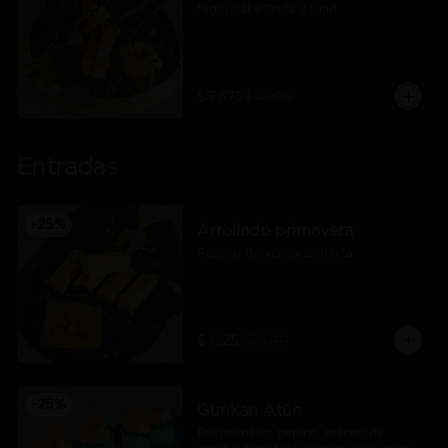
Nigiri Sake Trufa 2 Unid
$3.675
$4.900
Entradas
-
25
%
Arrollado primavera
Relleno de verduras mixta
$4.125
$5.500
-
25
%
Gunkan Atún
Envueltos en pepino, relleno de 