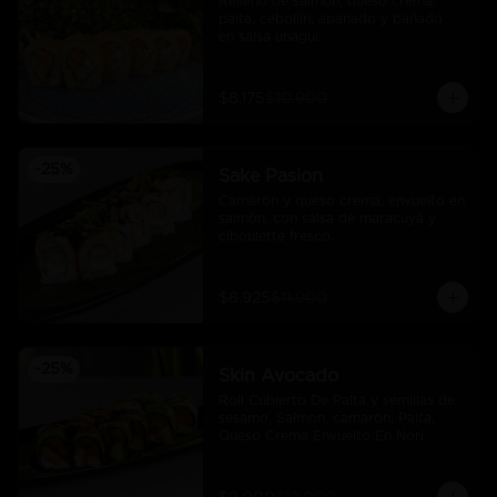
Relleno de salmón, queso crema, 
palta, cebollín, apanado y bañado 
en salsa unagui.
$8.175
$10.900
-
25
%
Sake Pasion
Camarón y queso crema, envuelto en 
salmón, con salsa de maracuyá y 
ciboulette fresco.
$8.925
$11.900
-
25
%
Skin Avocado
Roll Cubierto De Palta y semillas de 
sesamo, Salmon, camarón, Palta, 
Queso Crema Envuelto En Nori,