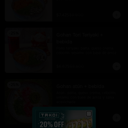
$7.425
$9.900
-
25
%
Gohan Tori Teriyaki +
bebida
Pollo teriyaki, palta, queso crema, 
cebollín, sésamo con base de arroz
$6.675
$8.900
-
25
%
Gohan atún + bebida
Atún , palta, queso crema, cebollín, 
sésamo con base de arroz y salsa 
acevichada
$7.425
$9.900
Close