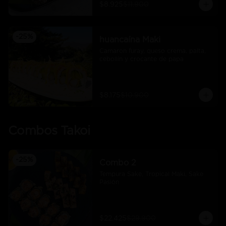
$8.925
$11.900
-
25
%
huancaína Maki
Camaron furay, queso crema, palta, 
cebollín y crocante de papa
$8.175
$10.900
Combos Takoi
-
25
%
Combo 2
Tempura Sake, Tropical Maki, Sake 
Pasión
$22.425
$29.900