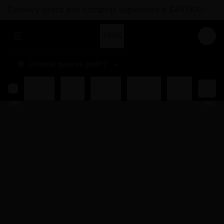
Delivery gratis por compras superiores a $45.000
Abrir menu de navegación
Logi
¿Dónde quieres pedir?
hes
Hosomaki
Salsas
Gunkan
Liquidos
Poked