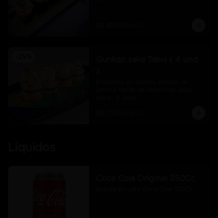
$6.450
$8.600
-
25
%
Gunkan sake Takoi ( 4 und
)
Envueltos en salmón, relleno de 
arroz y tartar de salmón en salsa 
spicy.  4 Unid.
$8.175
$10.900
Liquidos
Coca Cola Original 350Cc
Bebida En Lata Coca Cola 350Cc