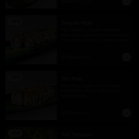
$9.675
$12.900
-
25
%
Teriyaki Maki
Roll cubierto de palta, filetes de 
pollo furai y queso crema. Coronado 
con quinoa crocante y salsa teriyaki.
$7.425
$9.900
-
25
%
Tori Maki
Pollo Furai, Queso Crema, Palta, 
Envuelto En Panko Y Bañado En 
Salsa Teriyaki.
$7.425
$9.900
-
25
%
Tori Tempura