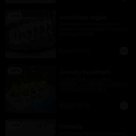
-
25
%
Acevichado Veggie
Roll relleno de Champiñon, Palta, 
Pimentón envuelto en palta con salsa 
acevichada veggie
$7.425
$9.900
-
25
%
Avocado Acevichado
Camarón furai, queso crema, 
ciboulette, envuelto en palta, bañado 
en salsa acevichada takoi
$8.175
$10.900
-
25
%
California
Roll cubierto de semillas de sésamo, 