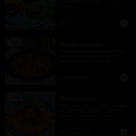
en salsa ponzu , caviar ,  cebollin y 
tenkatsu .
$8.175
$10.900
-
25
%
Tiradito Avocado
Slices de salmón reposado en leche 
de tigre con ají amarillo, palta 
flameada y chalaca peruana.
$8.925
$11.900
-
25
%
Tiradito Ponzú
Slices de salmón, reposados en salsa 
de soya, limón, jengibre, aceite de 
sésamo, y carpaccio de palta.
$9.675
$12.900