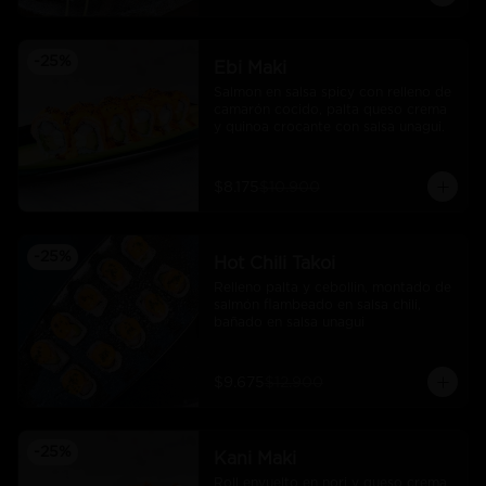
-
25
%
Ebi Maki
Salmon en salsa spicy con relleno de 
camarón cocido, palta queso crema 
y quinoa crocante con salsa unagui.
$8.175
$10.900
-
25
%
Hot Chili Takoi
Relleno palta y cebollin, montado de 
salmón flambeado en salsa chili, 
bañado en salsa unagui
$9.675
$12.900
-
25
%
Kani Maki
Roll envuelto en nori y queso crema 