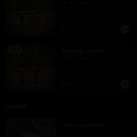
salmón, queso  crema
$5.925
$7.900
-
25
%
Hosomaki camarón
camarón, queso crema
$5.925
$7.900
Salsas
Salsa Acevichada