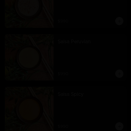
$990
Salsa Peruvian
$990
Salsa Spicy
$990