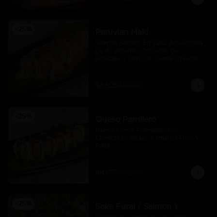
-
25
%
Peruvian Maki
Salmon Bañado En Salsa Acevichada 
De Ají Amarillo, Crocante De 
Furikake Y Cebollin, Camaron Furai 
Y Palta.
$8.925
$11.900
-
25
%
Queso Parrillero
Queso Crema Flameado Con 
Chimichurri Nikkei, Camaron Furai Y 
Palta
$8.175
$10.900
-
25
%
Sake Furai ( Salmon )