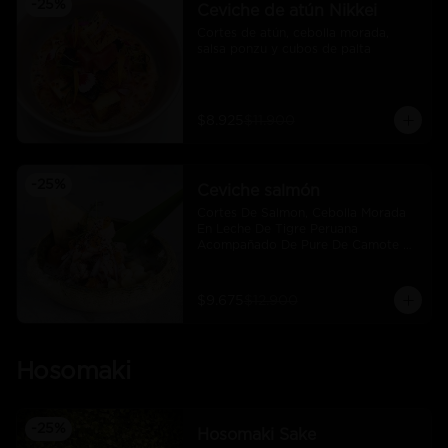
-
25
%
Ceviche de atún Nikkei
Cortes de atún, cebolla morada, 
salsa ponzu y cubos de palta
$8.925
$11.900
-
25
%
Ceviche salmón
Cortes De Salmon, Cebolla Morada 
En Leche De Tigre Peruana 
Acompañado De Pure De Camote Y 
Choclo Peruano.
$9.675
$12.900
Hosomaki
-
25
%
Hosomaki Sake