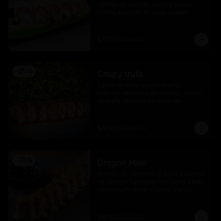
relleno de salmòn, palta y queso 
crema, bañado en salsa unagui.
$8.175
$10.900
-
25
%
Crispy trufa
Camarón furai, queso crema, 
cebollín, envuelto en salmón, aceite 
de trufa, bañado en salsa de 
pimiento piquillo.
$8.925
$11.900
-
25
%
Dragon Maki
Relleno de camarón y palta cubierto 
de salmón flameado con salsa karai, 
chimichurri nikkei y salsa unagui.
$8.925
$11.900