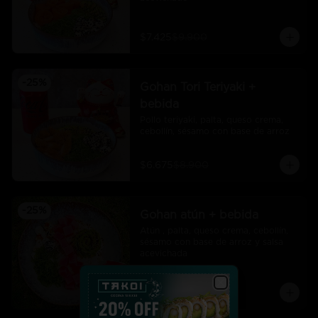
$7.425
$9.900
-
25
%
Gohan Tori Teriyaki +
bebida
Pollo teriyaki, palta, queso crema, 
cebollín, sésamo con base de arroz
$6.675
$8.900
-
25
%
Gohan atún + bebida
Atún , palta, queso crema, cebollín, 
sésamo con base de arroz y salsa 
acevichada
$7.425
$9.900
Close