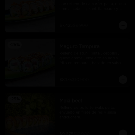
con relleno de camarón, palta, queso 
crema, cebollín, kani, flameado y 
crocante de salmón con salsa unagi
$7.425
$9.900
-
25
%
Maguro Tempura
Relleno de atun , palta , cebollin , 
queso crema , envuelto en nori y 
frito en tempura , banado en salsa 
maracuya .
$8.175
$10.900
-
25
%
Maki beef
Relleno de pollo teriyaki, palta, 
envuelto en filete de res y salsa 
anticuchera.
$9.675
$12.900