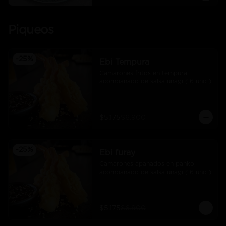
Piqueos
-
25
%
Ebi Tempura
Camarones fritos en tempura, 
acompañado de salsa unagi ( 6 und )
$5.175
$6.900
-
25
%
Ebi furay
Camarones apanados en panko, 
acompañado de salsa unagi ( 6 und )
$5.175
$6.900