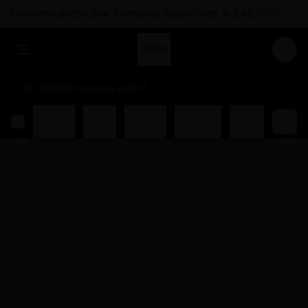
Delivery gratis por compras superiores a $45.000
Abrir menu de navegación
Logi
¿Dónde quieres pedir?
hes
Hosomaki
Salsas
Gunkan
Liquidos
Poked