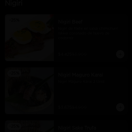
Nigiri
-
25
%
Nigiri Beef
Nigiri de filete en salsa chimichurri 
nikkei coronado de huevo de 
codorniz
$4.425
$5.900
-
25
%
Nigiri Maguro Karai
Nigiri Maguro Karai 2 Unid
$3.675
$4.900
-
25
%
Nigiri Sake Trufa