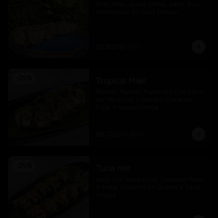
Pollo furai, queso crema, palta, frito 
en tempura, en salsa teriyaki
$5.925
$7.900
-
25
%
Tropical Maki
Plátano Maduro Flameado Con Salsa 
De Maracuyá Y Unagui, Camaron 
Furai Y Queso Crema.
$8.175
$10.900
-
25
%
Tuna Hot
Atún Con Salsa Karai, Camaron Furai 
Y Palta, Envuelto En Quinoa Y Salsa 
Unagui.