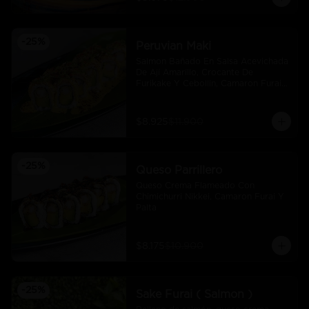
-
25
%
Peruvian Maki
Salmon Bañado En Salsa Acevichada 
De Ají Amarillo, Crocante De 
Furikake Y Cebollin, Camaron Furai 
Y Palta.
$8.925
$11.900
-
25
%
Queso Parrillero
Queso Crema Flameado Con 
Chimichurri Nikkei, Camaron Furai Y 
Palta
$8.175
$10.900
-
25
%
Sake Furai ( Salmon )