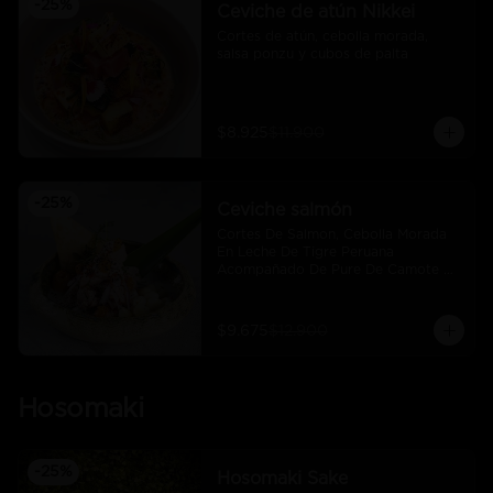
-
25
%
Ceviche de atún Nikkei
Cortes de atún, cebolla morada, 
salsa ponzu y cubos de palta
$8.925
$11.900
-
25
%
Ceviche salmón
Cortes De Salmon, Cebolla Morada 
En Leche De Tigre Peruana 
Acompañado De Pure De Camote Y 
Choclo Peruano.
$9.675
$12.900
Hosomaki
-
25
%
Hosomaki Sake