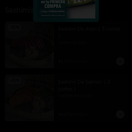
Sashimis
-
25
%
Sashimi De Atún ( 3 cortes
)
Sashimi De Atún
$6.675
$8.900
-
25
%
Sashimi De Salmón ( 3
cortes )
Sashimis De Salmón
$6.675
$8.900