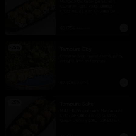
Montado De Tartar De Salmon, 
Camaron Furai, Palta, Quinua 
Crocante, Bañado En Salsa De 
Maracuya
$8.175
$10.900
-
25
%
Tempura Eby
Camarón furai, queso crema, palta, 
cebollín, frito en tempura
$7.425
$9.900
-
25
%
Tempura Sake
Maki frito en tempura, Montado en 
tartar de salmón en salsa spicy, 
Queso crema y palta, bañado en 
salsa unagi