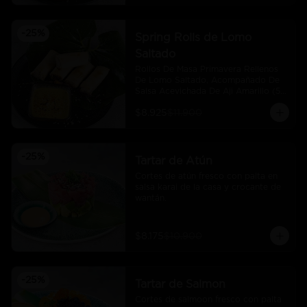
-
25
%
Spring Rolls de Lomo
Saltado
Rollos De Masa Primavera Rellenos 
De Lomo Saltado, Acompañado De 
Salsa Acevichada De Aji Amarillo (5 
Und)
$8.925
$11.900
-
25
%
Tartar de Atún
Cortes de atún fresco con palta en 
salsa karai de la casa y crocante de 
wantán.
$8.175
$10.900
-
25
%
Tartar de Salmon
Cortes de salmoon fresco con palta 