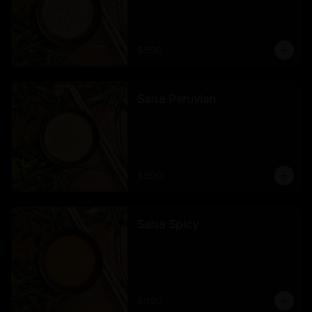
$990
Salsa Peruvian
$990
Salsa Spicy
$990