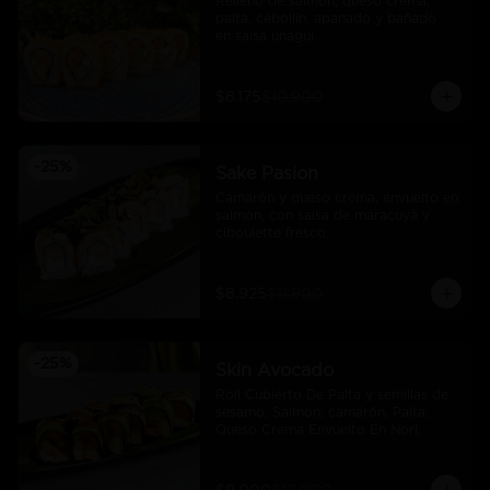
Relleno de salmón, queso crema, 
palta, cebollín, apanado y bañado 
en salsa unagui.
$8.175
$10.900
-
25
%
Sake Pasion
Camarón y queso crema, envuelto en 
salmón, con salsa de maracuyá y 
ciboulette fresco.
$8.925
$11.900
-
25
%
Skin Avocado
Roll Cubierto De Palta y semillas de 
sesamo, Salmon, camarón, Palta, 
Queso Crema Envuelto En Nori,