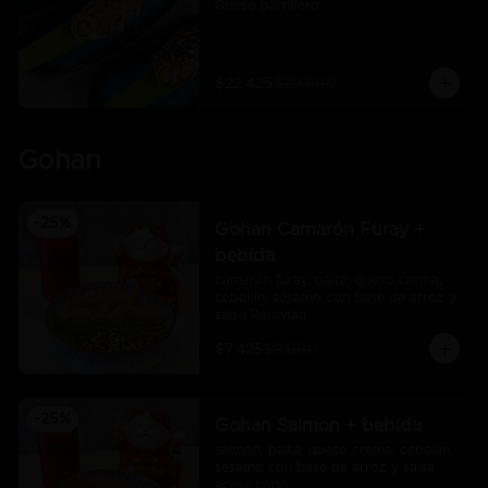
Queso parrillero
$22.425
$29.900
Gohan
-
25
%
Gohan Camarón Furay +
bebida
camarón furay, palta, queso crema, 
cebollín, sésamo con base de arroz y 
salsa Peruvian
$7.425
$9.900
-
25
%
Gohan Salmon + bebida
salmón, palta, queso crema, cebollín, 
sésamo con base de arroz y salsa 
acevichado