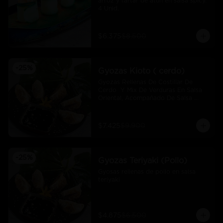
arroz y tartar de atún en salsa spicy.  
4 Unid.
$6.375
$8.500
-
25
%
Gyozas Kioto ( cerdo)
Gyozas Rellenas De Costillar De 
Cerdo  Y Mix De Verduras En Salsa 
Oriental, Acompañado De Salsa 
Ponzú (5 Und)
$7.425
$9.900
-
25
%
Gyozas Teriyaki (Pollo)
Gyosas rellenas de pollo en salsa 
teriyaki
$4.875
$6.500