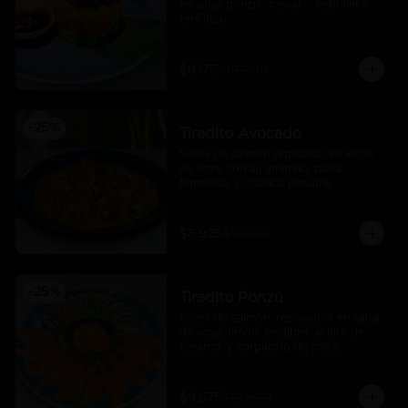
en salsa ponzu , caviar ,  cebollin y 
tenkatsu .
$8.175
$10.900
-
25
%
Tiradito Avocado
Slices de salmón reposado en leche 
de tigre con ají amarillo, palta 
flameada y chalaca peruana.
$8.925
$11.900
-
25
%
Tiradito Ponzú
Slices de salmón, reposados en salsa 
de soya, limón, jengibre, aceite de 
sésamo, y carpaccio de palta.
$9.675
$12.900