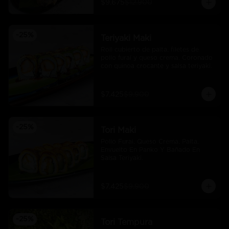
$9.675
$12.900
-
25
%
Teriyaki Maki
Roll cubierto de palta, filetes de 
pollo furai y queso crema. Coronado 
con quinoa crocante y salsa teriyaki.
$7.425
$9.900
-
25
%
Tori Maki
Pollo Furai, Queso Crema, Palta, 
Envuelto En Panko Y Bañado En 
Salsa Teriyaki.
$7.425
$9.900
-
25
%
Tori Tempura