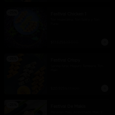
-
25
%
Festival Chicken 1
Tori Huancaina, Tori Spicy y Tori 
Furai
$17.625
$23.500
-
25
%
Festival Crispy
Spring furai, Maguro Tempura, Tori 
Maki
$20.925
$27.900
-
25
%
Festival De Makis
Peruvian Maki. Acevichado Maki Y 