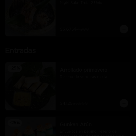
Nigiri Sake Trufa 2 Unid
$3.675
$4.900
Entradas
-
25
%
Arrollado primavera
Relleno de verduras mixta
$4.125
$5.500
-
25
%
Gunkan Atún
Envueltos en pepino, relleno de 