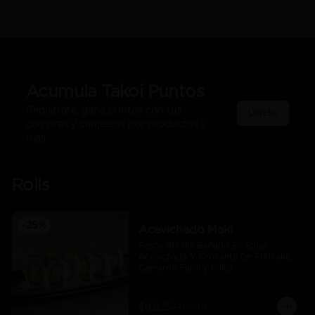
Acumula
Takoi Puntos
Regístrate, gana puntos con tus
Únete
compras y canjealos por productos y
más
Rolls
-
25
%
Acevichado Maki
Pesca del día Bañado En Salsa 
Acevichada Y Crocante De Furikake, 
Camaron Furai y Palta
$8.925
$11.900