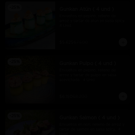
-
25
%
Gunkan Atún ( 4 und )
Envueltos en pepino, relleno de 
arroz y tartar de atún en salsa spicy.  
4 Unid.
$5.625
$7.500
-
25
%
Gunkan Pulpo ( 4 und )
Envueltos en pepino, relleno de 
arroz y tartar de pulpo en salsa 
acevichada.  4 Unid.
$6.150
$8.200
-
25
%
Gunkan Salmon ( 4 und )
Envueltos en nori, relleno de arroz y 
tartar de salmón en salsa spicy.  4 
Unid.