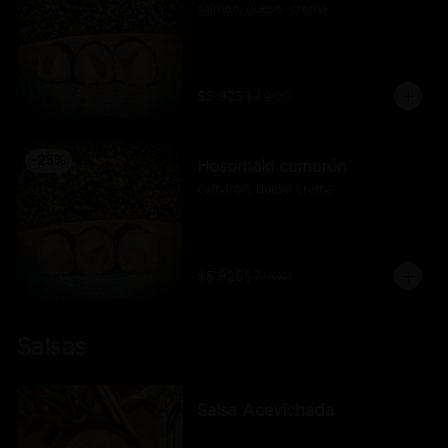
salmón, queso  crema
$5.925
$7.900
-
25
%
Hosomaki camarón
camarón, queso crema
$5.925
$7.900
Salsas
Salsa Acevichada