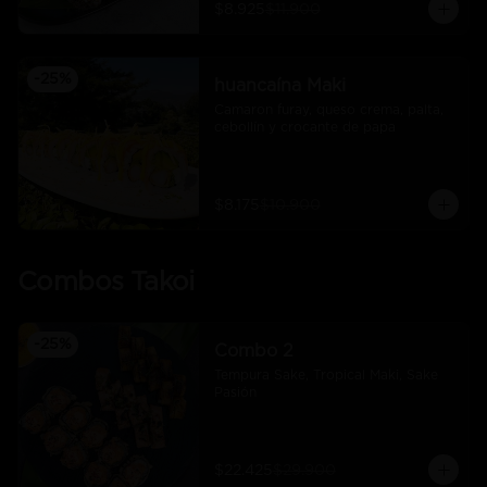
$8.925
$11.900
-
25
%
huancaína Maki
Camaron furay, queso crema, palta, 
cebollín y crocante de papa
$8.175
$10.900
Combos Takoi
-
25
%
Combo 2
Tempura Sake, Tropical Maki, Sake 
Pasión
$22.425
$29.900