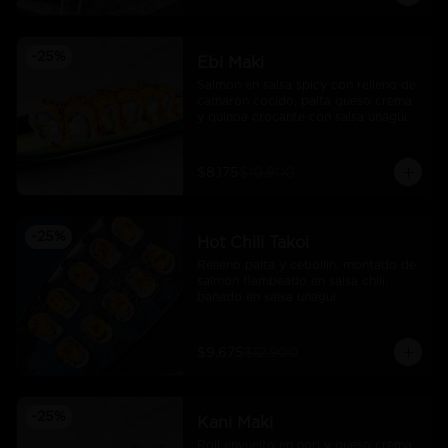
-
25
%
Ebi Maki
Salmon en salsa spicy con relleno de 
camarón cocido, palta queso crema 
y quinoa crocante con salsa unagui.
$8.175
$10.900
-
25
%
Hot Chili Takoi
Relleno palta y cebollin, montado de 
salmón flambeado en salsa chili, 
bañado en salsa unagui
$9.675
$12.900
-
25
%
Kani Maki
Roll envuelto en nori y queso crema 