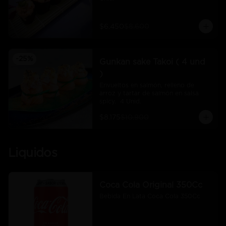
$6.450
$8.600
-
25
%
Gunkan sake Takoi ( 4 und
)
Envueltos en salmón, relleno de 
arroz y tartar de salmón en salsa 
spicy.  4 Unid.
$8.175
$10.900
Liquidos
Coca Cola Original 350Cc
Bebida En Lata Coca Cola 350Cc