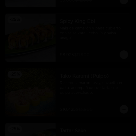
$9.000
$12.000
-
25
%
Spicy King Ebi
Maki de camarón y palta cubierto 
con salsa karai, cebollín y salsa 
unagui
$8.925
$11.900
-
25
%
Tako Karami (Pulpo)
Relleno camarón furay, envuelto en 
palta, acompañado de tartar de 
pulpo acevichado.
$10.425
$13.900
-
25
%
Tartar Sake