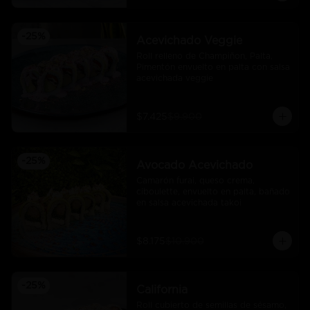
-
25
%
Acevichado Veggie
Roll relleno de Champiñon, Palta, 
Pimentón envuelto en palta con salsa 
acevichada veggie
$7.425
$9.900
-
25
%
Avocado Acevichado
Camarón furai, queso crema, 
ciboulette, envuelto en palta, bañado 
en salsa acevichada takoi
$8.175
$10.900
-
25
%
California
Roll cubierto de semillas de sésamo, 