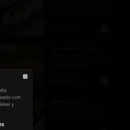
Camarón y queso crema, 
envuelto en salmón, con salsa de 
maracuyá y ciboulette fresco.
$8.925
$11.900
-
25
%
Tako Karami (Pulpo)
Relleno camarón furay, envuelto 
en palta, acompañado de tartar 
de pulpo acevichado.
$10.425
$13.900
Close
lta
meado con
se
-
25
%
Tempura Sake
ikkei y
Maki frito en tempura, Montado 
en tartar de salmón en salsa 
spicy, Queso crema y palta, 
bañado en salsa unagi
es