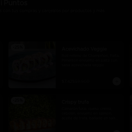
i Puntos
s con tus compras y canjealos por productos y más
-
25
%
Acevichado Veggie
Roll relleno de Champiñon, Palta, 
Pimentón envuelto en palta con 
salsa acevichada veggie
$7.425
$9.900
-
25
%
Crispy trufa
Camarón furai, queso crema, 
cebollín, envuelto en salmón, 
aceite de trufa, bañado en salsa 
de pimiento piquillo.