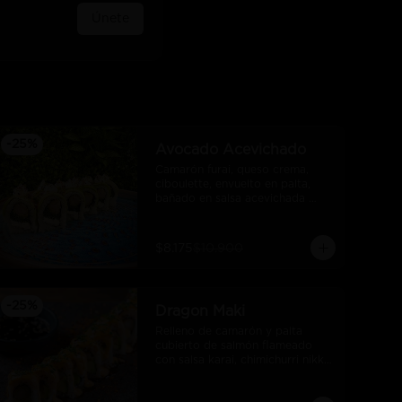
Únete
-
25
%
Avocado Acevichado
Camarón furai, queso crema, 
ciboulette, envuelto en palta, 
bañado en salsa acevichada 
takoi
$8.175
$10.900
-
25
%
Dragon Maki
Relleno de camarón y palta 
cubierto de salmón flameado 
con salsa karai, chimichurri nikkei 
y salsa unagui.