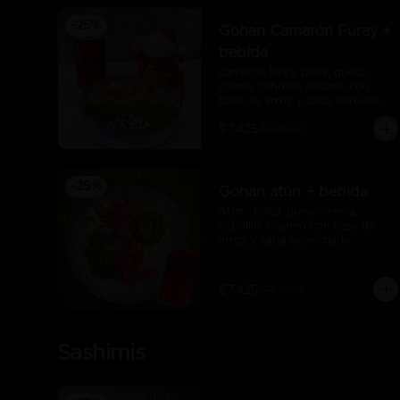
-
25
%
Gohan Camarón Furay +
bebida
camarón furay, palta, queso 
crema, cebollín, sésamo con 
base de arroz y salsa Peruvian
$7.425
$9.900
-
25
%
Gohan atún + bebida
Atún , palta, queso crema, 
cebollín, sésamo con base de 
arroz y salsa acevichada
$7.425
$9.900
Sashimis