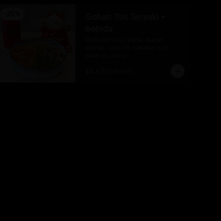
-
25
%
Gohan Tori Teriyaki +
bebida
Pollo teriyaki, palta, queso 
crema, cebollín, sésamo con 
base de arroz
$6.675
$8.900