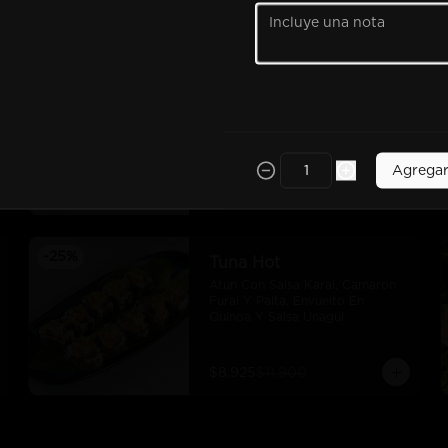
$7.425
$9.900
-
25
%
Tori Maki
Pollo Furai, Queso Crema, Palta, 
Envuelto En Panko Y Bañado En 
Salsa Teriyaki.
Agrega
$7.425
$9.900
-
25
%
Tuna Hot
Atún Con Salsa Karai, Camaron 
Furai Y Palta, Envuelto En 
Quinoa Y Salsa Unagui.
$8.925
$11.900