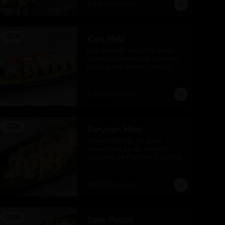
$8.925
$11.900
-
25
%
Kani Maki
Roll envuelto en nori y queso 
crema con relleno de camarón, 
palta, queso crema, cebollín, 
kani, flameado y crocante de 
salmón con salsa unagi
$7.425
$9.900
-
25
%
Peruvian Maki
Salmon Bañado En Salsa 
Acevichada De Ají Amarillo, 
Crocante De Furikake Y Cebollin, 
Camaron Furai Y Palta.
$8.925
$11.900
-
25
%
Sake Pasion