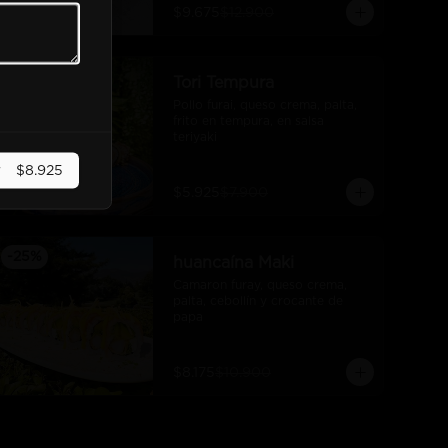
$9.675
$12.900
-
25
%
Tori Tempura
Pollo furai, queso crema, palta, 
frito en tempura, en salsa 
teriyaki
r
$8.925
$5.925
$7.900
-
25
%
huancaína Maki
Camaron furay, queso crema, 
palta, cebollín y crocante de 
papa
$8.175
$10.900