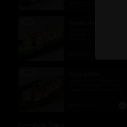
$8.175
$10.900
-
25
%
Teriyaki Maki
Roll cubierto de palta, filetes de 
pollo furai y queso crema. 
Coronado con quinoa crocante y 
salsa teriyaki.
$7.425
$9.900
-
25
%
Tropical Maki
Plátano Maduro Flameado Con 
Salsa De Maracuyá Y Unagui, 
Camaron Furai Y Queso Crema.
$8.175
$10.900
Combos Takoi