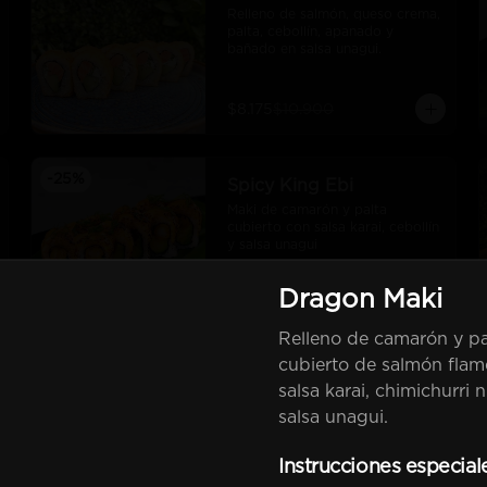
Relleno de salmón, queso crema, 
palta, cebollín, apanado y 
bañado en salsa unagui.
$8.175
$10.900
-
25
%
Spicy King Ebi
Maki de camarón y palta 
cubierto con salsa karai, cebollín 
y salsa unagui
Dragon Maki
$8.925
$11.900
Relleno de camarón y pa
cubierto de salmón fla
Clo
-
25
%
Tempura Eby
salsa karai, chimichurri n
Camarón furai, queso crema, 
salsa unagui.
palta, cebollín, frito en tempura
Instrucciones especial