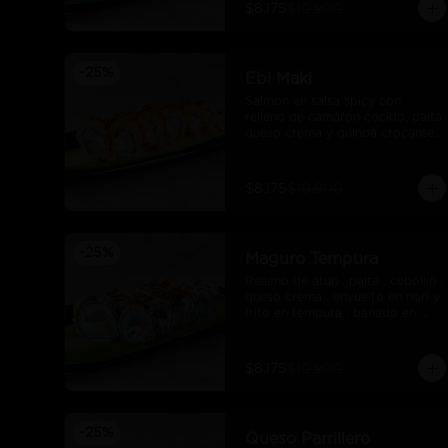
$8.175
$10.900
-
25
%
Ebi Maki
Salmon en salsa spicy con 
relleno de camarón cocido, palta 
queso crema y quinoa crocante 
con salsa unagui.
$8.175
$10.900
-
25
%
Maguro Tempura
Relleno de atun , palta , cebollin , 
queso crema , envuelto en nori y 
frito en tempura , banado en 
salsa maracuya .
$8.175
$10.900
-
25
%
Queso Parrillero