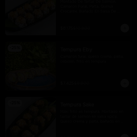
Montado De Tartar De Salmon, 
Camaron Furai, Palta, Quinua 
Crocante, Bañado En Salsa De 
Maracuya
$8.175
$10.900
-
25
%
Tempura Eby
Camarón furai, queso crema, palta, 
cebollín, frito en tempura
$7.425
$9.900
-
25
%
Tempura Sake
Maki frito en tempura, Montado en 
tartar de salmón en salsa spicy, 
Queso crema y palta, bañado en 
salsa unagi