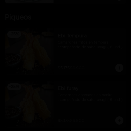
Piqueos
-
25
%
Ebi Tempura
Camarones fritos en tempura, 
acompañado de salsa unagi ( 6 und )
$5.175
$6.900
-
25
%
Ebi furay
Camarones apanados en panko, 
acompañado de salsa unagi ( 6 und )
$5.175
$6.900