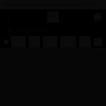
Delivery gratis por compras superiores a $45.000
Abrir menu de navegación
Logi
¿Dónde quieres pedir?
hes
Hosomaki
Salsas
Gunkan
Liquidos
Poked