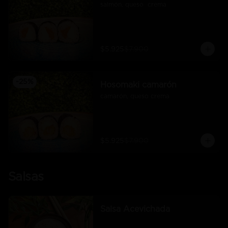
salmón, queso  crema
$5.925
$7.900
-
25
%
Hosomaki camarón
camarón, queso crema
$5.925
$7.900
Salsas
Salsa Acevichada