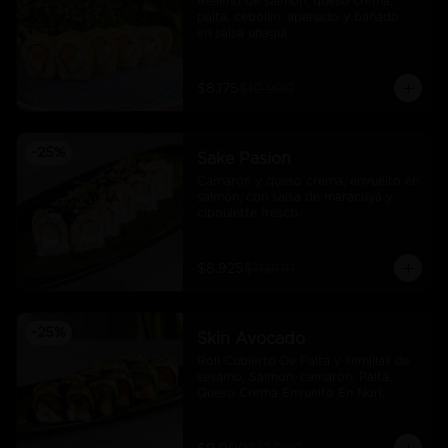
Relleno de salmón, queso crema, 
palta, cebollín, apanado y bañado 
en salsa unagui.
$8.175
$10.900
-
25
%
Sake Pasion
Camarón y queso crema, envuelto en 
salmón, con salsa de maracuyá y 
ciboulette fresco.
$8.925
$11.900
-
25
%
Skin Avocado
Roll Cubierto De Palta y semillas de 
sesamo, Salmon, camarón, Palta, 
Queso Crema Envuelto En Nori,