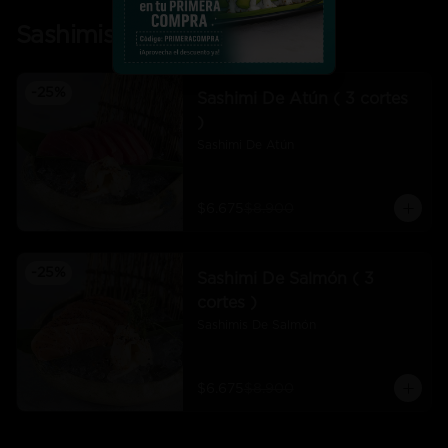
Sashimis
-
25
%
Sashimi De Atún ( 3 cortes
)
Sashimi De Atún
$6.675
$8.900
-
25
%
Sashimi De Salmón ( 3
cortes )
Sashimis De Salmón
$6.675
$8.900