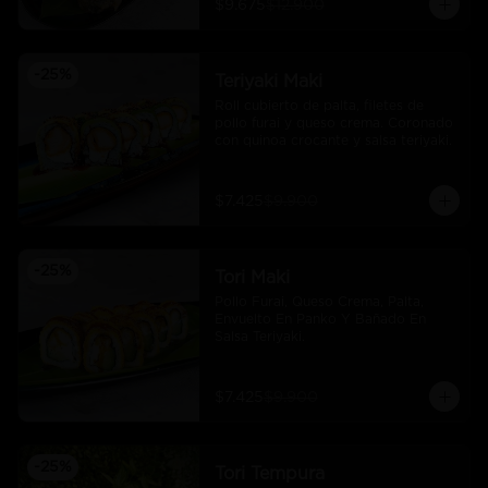
$9.675
$12.900
-
25
%
Teriyaki Maki
Roll cubierto de palta, filetes de 
pollo furai y queso crema. Coronado 
con quinoa crocante y salsa teriyaki.
$7.425
$9.900
-
25
%
Tori Maki
Pollo Furai, Queso Crema, Palta, 
Envuelto En Panko Y Bañado En 
Salsa Teriyaki.
$7.425
$9.900
-
25
%
Tori Tempura