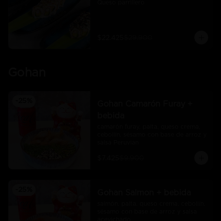
Queso parrillero
$22.425
$29.900
Gohan
-
25
%
Gohan Camarón Furay +
bebida
camarón furay, palta, queso crema, 
cebollín, sésamo con base de arroz y 
salsa Peruvian
$7.425
$9.900
-
25
%
Gohan Salmon + bebida
salmón, palta, queso crema, cebollín, 
sésamo con base de arroz y salsa 
acevichado