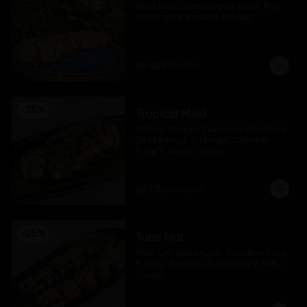
Pollo furai, queso crema, palta, frito 
en tempura, en salsa teriyaki
$5.925
$7.900
-
25
%
Tropical Maki
Plátano Maduro Flameado Con Salsa 
De Maracuyá Y Unagui, Camaron 
Furai Y Queso Crema.
$8.175
$10.900
-
25
%
Tuna Hot
Atún Con Salsa Karai, Camaron Furai 
Y Palta, Envuelto En Quinoa Y Salsa 
Unagui.