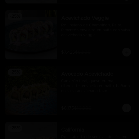
-
25
%
Acevichado Veggie
Roll relleno de Champiñon, Palta, 
Pimentón envuelto en palta con salsa 
acevichada veggie
$7.425
$9.900
-
25
%
Avocado Acevichado
Camarón furai, queso crema, 
ciboulette, envuelto en palta, bañado 
en salsa acevichada takoi
$8.175
$10.900
-
25
%
California
Roll cubierto de semillas de sésamo, 