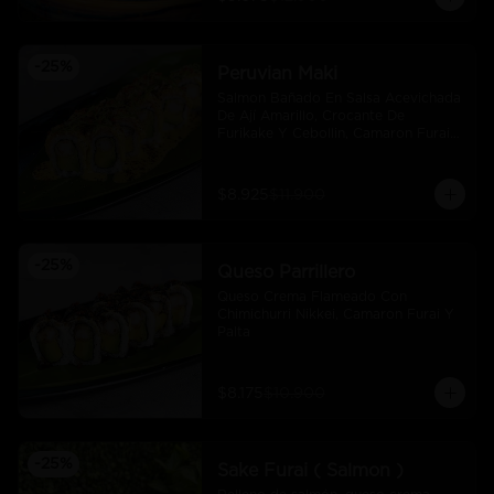
-
25
%
Peruvian Maki
Salmon Bañado En Salsa Acevichada 
De Ají Amarillo, Crocante De 
Furikake Y Cebollin, Camaron Furai 
Y Palta.
$8.925
$11.900
-
25
%
Queso Parrillero
Queso Crema Flameado Con 
Chimichurri Nikkei, Camaron Furai Y 
Palta
$8.175
$10.900
-
25
%
Sake Furai ( Salmon )