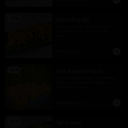
$9.000
$12.000
-
25
%
Spicy King Ebi
Maki de camarón y palta cubierto 
con salsa karai, cebollín y salsa 
unagui
$8.925
$11.900
-
25
%
Tako Karami (Pulpo)
Relleno camarón furay, envuelto en 
palta, acompañado de tartar de 
pulpo acevichado.
$10.425
$13.900
-
25
%
Tartar Sake