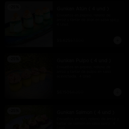
-
25
%
Gunkan Atún ( 4 und )
Envueltos en pepino, relleno de 
arroz y tartar de atún en salsa spicy.  
4 Unid.
$5.625
$7.500
-
25
%
Gunkan Pulpo ( 4 und )
Envueltos en pepino, relleno de 
arroz y tartar de pulpo en salsa 
acevichada.  4 Unid.
$6.150
$8.200
-
25
%
Gunkan Salmon ( 4 und )
Envueltos en nori, relleno de arroz y 
tartar de salmón en salsa spicy.  4 
Unid.