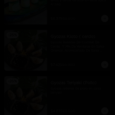
arroz y tartar de atún en salsa spicy.  
4 Unid.
$6.375
$8.500
-
25
%
Gyozas Kioto ( cerdo)
Gyozas Rellenas De Costillar De 
Cerdo  Y Mix De Verduras En Salsa 
Oriental, Acompañado De Salsa 
Ponzú (5 Und)
$7.425
$9.900
-
25
%
Gyozas Teriyaki (Pollo)
Gyosas rellenas de pollo en salsa 
teriyaki
$4.875
$6.500