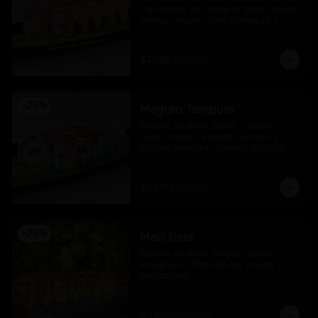
con relleno de camarón, palta, queso 
crema, cebollín, kani, flameado y 
crocante de salmón con salsa unagi
$7.425
$9.900
-
25
%
Maguro Tempura
Relleno de atun , palta , cebollin , 
queso crema , envuelto en nori y 
frito en tempura , banado en salsa 
maracuya .
$8.175
$10.900
-
25
%
Maki beef
Relleno de pollo teriyaki, palta, 
envuelto en filete de res y salsa 
anticuchera.
$9.675
$12.900