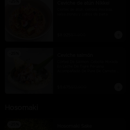
-
25
%
Ceviche de atún Nikkei
Cortes de atún, cebolla morada, 
salsa ponzu y cubos de palta
$8.925
$11.900
-
25
%
Ceviche salmón
Cortes De Salmon, Cebolla Morada 
En Leche De Tigre Peruana 
Acompañado De Pure De Camote Y 
Choclo Peruano.
$9.675
$12.900
Hosomaki
-
25
%
Hosomaki Sake