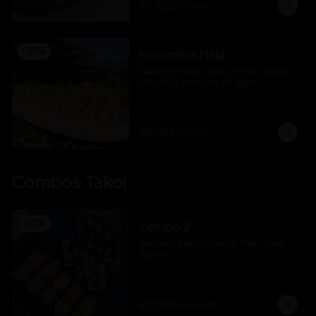
$8.925
$11.900
-
25
%
huancaína Maki
Camaron furay, queso crema, palta, 
cebollín y crocante de papa
$8.175
$10.900
Combos Takoi
-
25
%
Combo 2
Tempura Sake, Tropical Maki, Sake 
Pasión
$22.425
$29.900