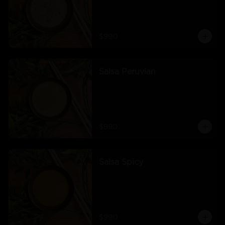
$990
Salsa Peruvian
$990
Salsa Spicy
$990