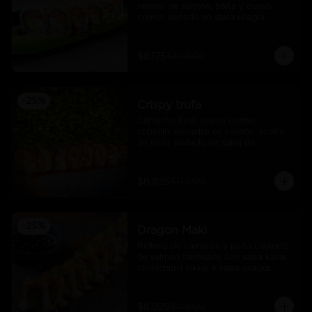
relleno de salmòn, palta y queso 
crema, bañado en salsa unagui.
$8.175
$10.900
-
25
%
Crispy trufa
Camarón furai, queso crema, 
cebollín, envuelto en salmón, aceite 
de trufa, bañado en salsa de 
pimiento piquillo.
$8.925
$11.900
-
25
%
Dragon Maki
Relleno de camarón y palta cubierto 
de salmón flameado con salsa karai, 
chimichurri nikkei y salsa unagui.
$8.925
$11.900