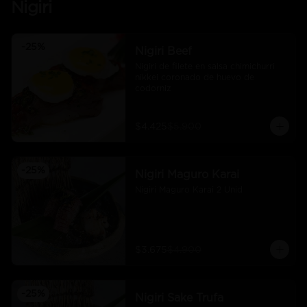
Nigiri
-
25
%
Nigiri Beef
Nigiri de filete en salsa chimichurri 
nikkei coronado de huevo de 
codorniz
$4.425
$5.900
-
25
%
Nigiri Maguro Karai
Nigiri Maguro Karai 2 Unid
$3.675
$4.900
-
25
%
Nigiri Sake Trufa