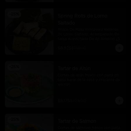
-
25
%
Spring Rolls de Lomo
Saltado
Rollos De Masa Primavera Rellenos 
De Lomo Saltado, Acompañado De 
Salsa Acevichada De Aji Amarillo (5 
Und)
$8.925
$11.900
-
25
%
Tartar de Atún
Cortes de atún fresco con palta en 
salsa karai de la casa y crocante de 
wantán.
$8.175
$10.900
-
25
%
Tartar de Salmon
Cortes de salmoon fresco con palta 