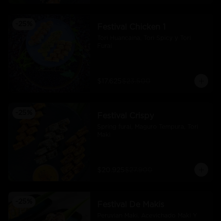
-
25
%
Festival Chicken 1
Tori Huancaina, Tori Spicy y Tori 
Furai
$17.625
$23.500
-
25
%
Festival Crispy
Spring furai, Maguro Tempura, Tori 
Maki
$20.925
$27.900
-
25
%
Festival De Makis
Peruvian Maki. Acevichado Maki Y 