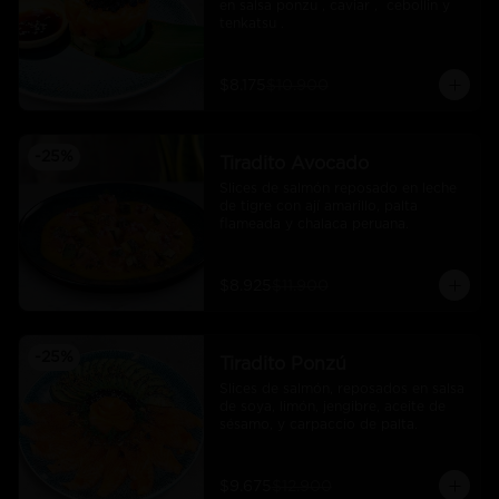
en salsa ponzu , caviar ,  cebollin y 
tenkatsu .
$8.175
$10.900
-
25
%
Tiradito Avocado
Slices de salmón reposado en leche 
de tigre con ají amarillo, palta 
flameada y chalaca peruana.
$8.925
$11.900
-
25
%
Tiradito Ponzú
Slices de salmón, reposados en salsa 
de soya, limón, jengibre, aceite de 
sésamo, y carpaccio de palta.
$9.675
$12.900