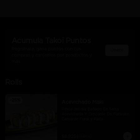
Acumula
Takoi Puntos
Regístrate, gana puntos con tus
Únete
compras y canjealos por productos y
más
Rolls
-
25
%
Acevichado Maki
Pesca del día Bañado En Salsa 
Acevichada Y Crocante De Furikake, 
Camaron Furai y Palta
$8.925
$11.900