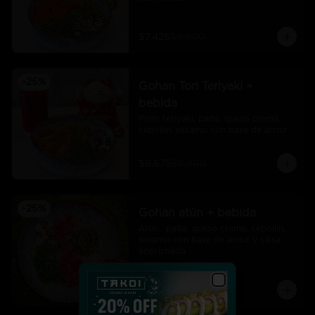
$7.425
$9.900
-
25
%
Gohan Tori Teriyaki +
bebida
Pollo teriyaki, palta, queso crema, 
cebollín, sésamo con base de arroz
$6.675
$8.900
-
25
%
Gohan atún + bebida
Atún , palta, queso crema, cebollín, 
sésamo con base de arroz y salsa 
acevichada
$7.425
$9.900
Close