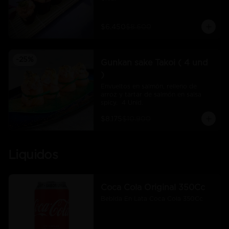
$6.450
$8.600
-
25
%
Gunkan sake Takoi ( 4 und
)
Envueltos en salmón, relleno de 
arroz y tartar de salmón en salsa 
spicy.  4 Unid.
$8.175
$10.900
Liquidos
Coca Cola Original 350Cc
Bebida En Lata Coca Cola 350Cc