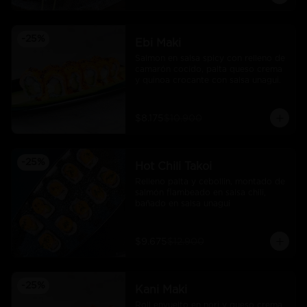
-
25
%
Ebi Maki
Salmon en salsa spicy con relleno de 
camarón cocido, palta queso crema 
y quinoa crocante con salsa unagui.
$8.175
$10.900
-
25
%
Hot Chili Takoi
Relleno palta y cebollin, montado de 
salmón flambeado en salsa chili, 
bañado en salsa unagui
$9.675
$12.900
-
25
%
Kani Maki
Roll envuelto en nori y queso crema 