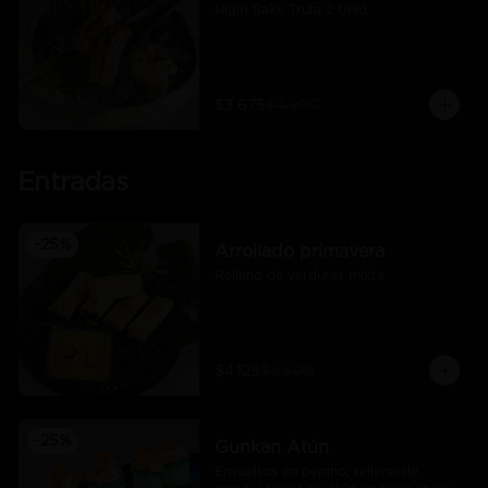
Nigiri Sake Trufa 2 Unid
$3.675
$4.900
Entradas
-
25
%
Arrollado primavera
Relleno de verduras mixta
$4.125
$5.500
-
25
%
Gunkan Atún
Envueltos en pepino, relleno de 