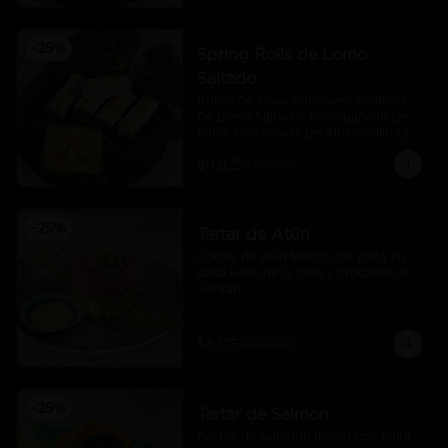
-
25
%
Spring Rolls de Lomo
Saltado
Rollos De Masa Primavera Rellenos 
De Lomo Saltado, Acompañado De 
Salsa Acevichada De Aji Amarillo (5 
Und)
$8.925
$11.900
-
25
%
Tartar de Atún
Cortes de atún fresco con palta en 
salsa karai de la casa y crocante de 
wantán.
$8.175
$10.900
-
25
%
Tartar de Salmon
Cortes de salmoon fresco con palta 