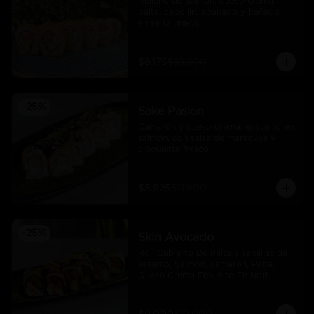
Relleno de salmón, queso crema, 
palta, cebollín, apanado y bañado 
en salsa unagui.
$8.175
$10.900
-
25
%
Sake Pasion
Camarón y queso crema, envuelto en 
salmón, con salsa de maracuyá y 
ciboulette fresco.
$8.925
$11.900
-
25
%
Skin Avocado
Roll Cubierto De Palta y semillas de 
sesamo, Salmon, camarón, Palta, 
Queso Crema Envuelto En Nori,