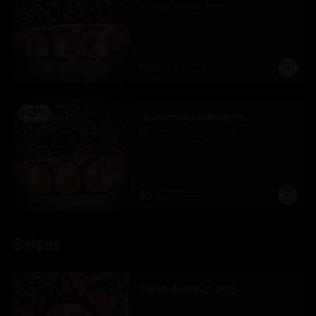
salmón, queso  crema
$5.925
$7.900
-
25
%
Hosomaki camarón
camarón, queso crema
$5.925
$7.900
Salsas
Salsa Acevichada