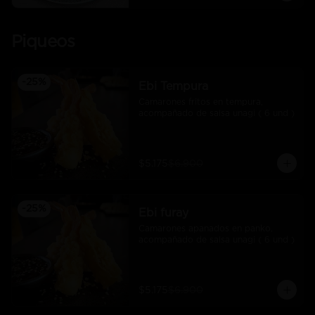
Piqueos
-
25
%
Ebi Tempura
Camarones fritos en tempura, 
acompañado de salsa unagi ( 6 und )
$5.175
$6.900
-
25
%
Ebi furay
Camarones apanados en panko, 
acompañado de salsa unagi ( 6 und )
$5.175
$6.900