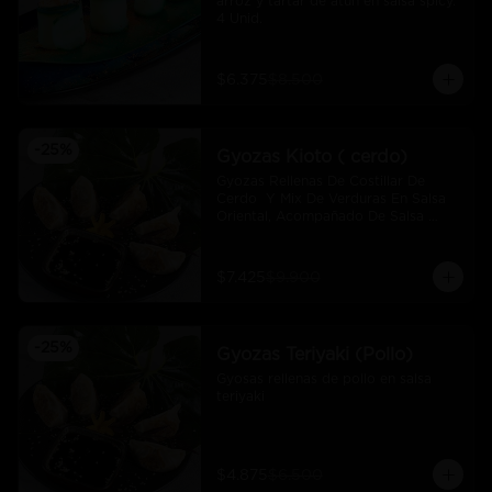
arroz y tartar de atún en salsa spicy.  
4 Unid.
$6.375
$8.500
-
25
%
Gyozas Kioto ( cerdo)
Gyozas Rellenas De Costillar De 
Cerdo  Y Mix De Verduras En Salsa 
Oriental, Acompañado De Salsa 
Ponzú (5 Und)
$7.425
$9.900
-
25
%
Gyozas Teriyaki (Pollo)
Gyosas rellenas de pollo en salsa 
teriyaki
$4.875
$6.500