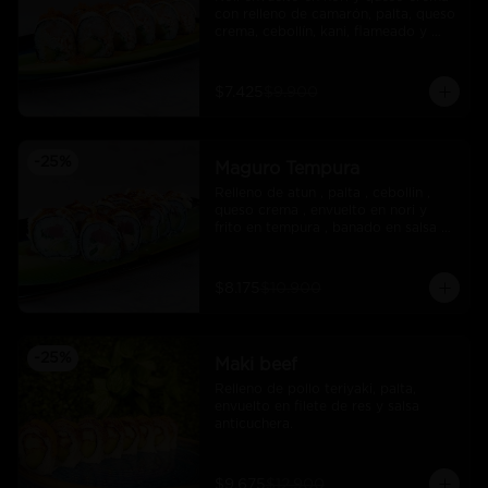
con relleno de camarón, palta, queso 
crema, cebollín, kani, flameado y 
crocante de salmón con salsa unagi
$7.425
$9.900
-
25
%
Maguro Tempura
Relleno de atun , palta , cebollin , 
queso crema , envuelto en nori y 
frito en tempura , banado en salsa 
maracuya .
$8.175
$10.900
-
25
%
Maki beef
Relleno de pollo teriyaki, palta, 
envuelto en filete de res y salsa 
anticuchera.
$9.675
$12.900