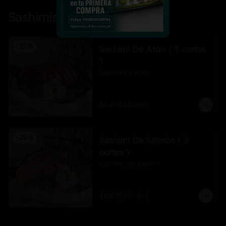
Sashimis
-
25
%
Sashimi De Atún ( 3 cortes
)
Sashimi De Atún
$6.675
$8.900
-
25
%
Sashimi De Salmón ( 3
cortes )
Sashimis De Salmón
$6.675
$8.900