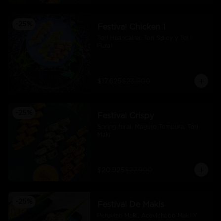
-
25
%
Festival Chicken 1
Tori Huancaina, Tori Spicy y Tori 
Furai
$17.625
$23.500
-
25
%
Festival Crispy
Spring furai, Maguro Tempura, Tori 
Maki
$20.925
$27.900
-
25
%
Festival De Makis
Peruvian Maki. Acevichado Maki Y 