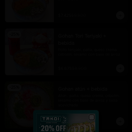
$7.425
$9.900
-
25
%
Gohan Tori Teriyaki +
bebida
Pollo teriyaki, palta, queso crema, 
cebollín, sésamo con base de arroz
$6.675
$8.900
-
25
%
Gohan atún + bebida
Atún , palta, queso crema, cebollín, 
sésamo con base de arroz y salsa 
acevichada
$7.425
$9.900
Close