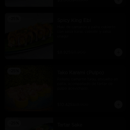
$9.000
$12.000
-
25
%
Spicy King Ebi
Maki de camarón y palta cubierto 
con salsa karai, cebollín y salsa 
unagui
$8.925
$11.900
-
25
%
Tako Karami (Pulpo)
Relleno camarón furay, envuelto en 
palta, acompañado de tartar de 
pulpo acevichado.
$10.425
$13.900
-
25
%
Tartar Sake