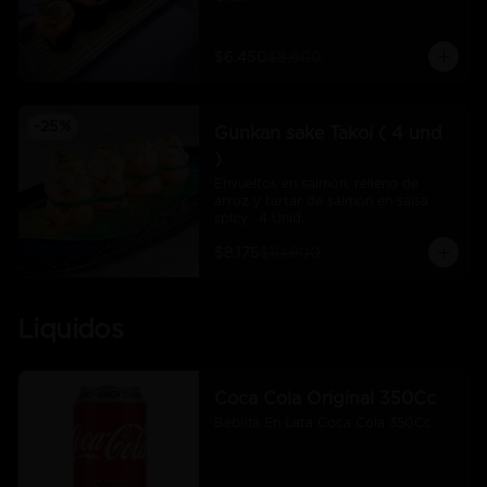
$6.450
$8.600
-
25
%
Gunkan sake Takoi ( 4 und
)
Envueltos en salmón, relleno de 
arroz y tartar de salmón en salsa 
spicy.  4 Unid.
$8.175
$10.900
Liquidos
Coca Cola Original 350Cc
Bebida En Lata Coca Cola 350Cc