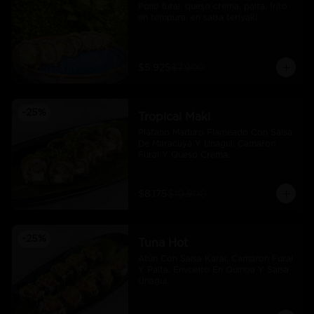
Pollo furai, queso crema, palta, frito 
en tempura, en salsa teriyaki
$5.925
$7.900
-
25
%
Tropical Maki
Plátano Maduro Flameado Con Salsa 
De Maracuyá Y Unagui, Camaron 
Furai Y Queso Crema.
$8.175
$10.900
-
25
%
Tuna Hot
Atún Con Salsa Karai, Camaron Furai 
Y Palta, Envuelto En Quinoa Y Salsa 
Unagui.