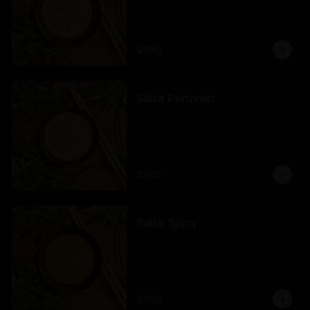
$990
Salsa Peruvian
$990
Salsa Spicy
$990