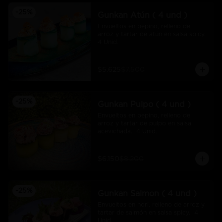
-
25
%
Gunkan Atún ( 4 und )
Envueltos en pepino, relleno de 
arroz y tartar de atún en salsa spicy.  
4 Unid.
$5.625
$7.500
-
25
%
Gunkan Pulpo ( 4 und )
Envueltos en pepino, relleno de 
arroz y tartar de pulpo en salsa 
acevichada.  4 Unid.
$6.150
$8.200
-
25
%
Gunkan Salmon ( 4 und )
Envueltos en nori, relleno de arroz y 
tartar de salmón en salsa spicy.  4 
Unid.