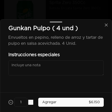
Sprite Zero 350Cc
Bebida En Lata Sprite Zero 350Cc
Gunkan Pulpo ( 4 und )
$2.500
Envueltos en pepino, relleno de arroz y tartar de
pulpo en salsa acevichada. 4 Unid.
kem piña Lata 350Cc
Instrucciones especiales
$2.600
Poked
Agregar
$6.150
-
25
%
Chicken Poked