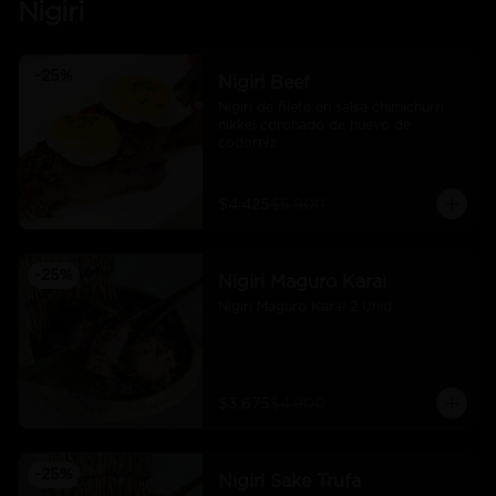
Nigiri
-
25
%
Nigiri Beef
Nigiri de filete en salsa chimichurri 
nikkei coronado de huevo de 
codorniz
$4.425
$5.900
-
25
%
Nigiri Maguro Karai
Nigiri Maguro Karai 2 Unid
$3.675
$4.900
-
25
%
Nigiri Sake Trufa