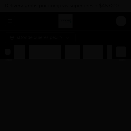
Delivery gratis por compras superiores a $45.000
Abrir menu de navegación
Logi
¿Dónde quieres pedir?
Rolls
Combos Takoi
Gohan
Sashimis
Nigiri
Ent