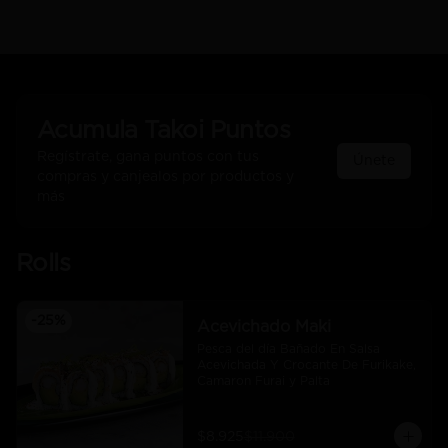
Acumula
Takoi Puntos
Regístrate, gana puntos con tus
Únete
compras y canjealos por productos y
más
Rolls
-
25
%
Acevichado Maki
Pesca del día Bañado En Salsa 
Acevichada Y Crocante De Furikake, 
Camaron Furai y Palta
$8.925
$11.900