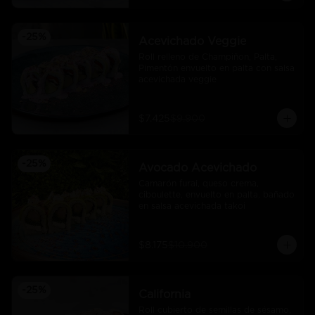
-
25
%
Acevichado Veggie
Roll relleno de Champiñon, Palta, 
Pimentón envuelto en palta con salsa 
acevichada veggie
$7.425
$9.900
-
25
%
Avocado Acevichado
Camarón furai, queso crema, 
ciboulette, envuelto en palta, bañado 
en salsa acevichada takoi
$8.175
$10.900
-
25
%
California
Roll cubierto de semillas de sésamo, 