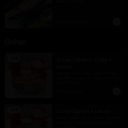
Queso parrillero
$22.425
$29.900
Gohan
-
25
%
Gohan Camarón Furay +
bebida
camarón furay, palta, queso crema, 
cebollín, sésamo con base de arroz y 
salsa Peruvian
$7.425
$9.900
-
25
%
Gohan Salmon + bebida
salmón, palta, queso crema, cebollín, 
sésamo con base de arroz y salsa 
acevichado