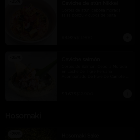
-
25
%
Ceviche de atún Nikkei
Cortes de atún, cebolla morada, 
salsa ponzu y cubos de palta
$8.925
$11.900
-
25
%
Ceviche salmón
Cortes De Salmon, Cebolla Morada 
En Leche De Tigre Peruana 
Acompañado De Pure De Camote Y 
Choclo Peruano.
$9.675
$12.900
Hosomaki
-
25
%
Hosomaki Sake