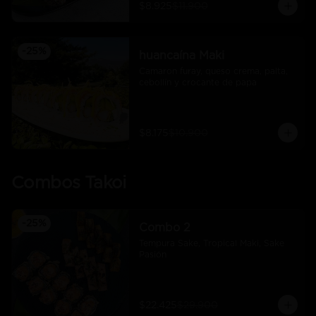
$8.925
$11.900
-
25
%
huancaína Maki
Camaron furay, queso crema, palta, 
cebollín y crocante de papa
$8.175
$10.900
Combos Takoi
-
25
%
Combo 2
Tempura Sake, Tropical Maki, Sake 
Pasión
$22.425
$29.900