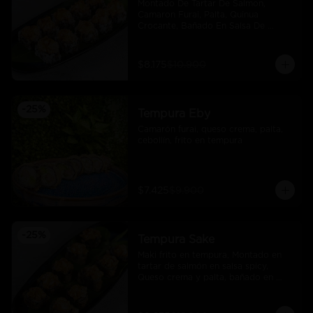
Montado De Tartar De Salmon, 
Camaron Furai, Palta, Quinua 
Crocante, Bañado En Salsa De 
Maracuya
$8.175
$10.900
-
25
%
Tempura Eby
Camarón furai, queso crema, palta, 
cebollín, frito en tempura
$7.425
$9.900
-
25
%
Tempura Sake
Maki frito en tempura, Montado en 
tartar de salmón en salsa spicy, 
Queso crema y palta, bañado en 
salsa unagi