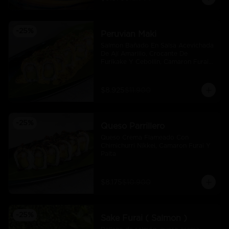
-
25
%
Peruvian Maki
Salmon Bañado En Salsa Acevichada 
De Ají Amarillo, Crocante De 
Furikake Y Cebollin, Camaron Furai 
Y Palta.
$8.925
$11.900
-
25
%
Queso Parrillero
Queso Crema Flameado Con 
Chimichurri Nikkei, Camaron Furai Y 
Palta
$8.175
$10.900
-
25
%
Sake Furai ( Salmon )