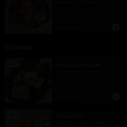
Nigiri Sake Trufa 2 Unid
$3.675
$4.900
Entradas
-
25
%
Arrollado primavera
Relleno de verduras mixta
$4.125
$5.500
-
25
%
Gunkan Atún
Envueltos en pepino, relleno de 