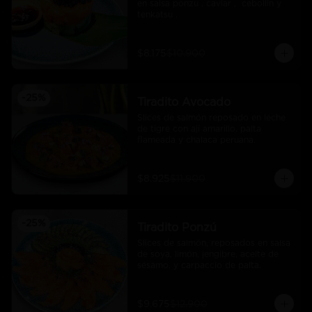
en salsa ponzu , caviar ,  cebollin y 
tenkatsu .
$8.175
$10.900
-
25
%
Tiradito Avocado
Slices de salmón reposado en leche 
de tigre con ají amarillo, palta 
flameada y chalaca peruana.
$8.925
$11.900
-
25
%
Tiradito Ponzú
Slices de salmón, reposados en salsa 
de soya, limón, jengibre, aceite de 
sésamo, y carpaccio de palta.
$9.675
$12.900