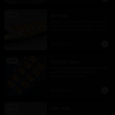
-
25
%
Ebi Maki
Salmon en salsa spicy con relleno de 
camarón cocido, palta queso crema 
y quinoa crocante con salsa unagui.
$8.175
$10.900
-
25
%
Hot Chili Takoi
Relleno palta y cebollin, montado de 
salmón flambeado en salsa chili, 
bañado en salsa unagui
$9.675
$12.900
-
25
%
Kani Maki
Roll envuelto en nori y queso crema 