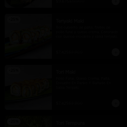
$9.675
$12.900
-
25
%
Teriyaki Maki
Roll cubierto de palta, filetes de 
pollo furai y queso crema. Coronado 
con quinoa crocante y salsa teriyaki.
$7.425
$9.900
-
25
%
Tori Maki
Pollo Furai, Queso Crema, Palta, 
Envuelto En Panko Y Bañado En 
Salsa Teriyaki.
$7.425
$9.900
-
25
%
Tori Tempura