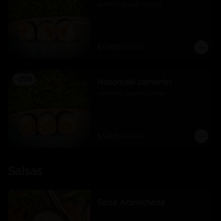
salmón, queso  crema
$5.925
$7.900
-
25
%
Hosomaki camarón
camarón, queso crema
$5.925
$7.900
Salsas
Salsa Acevichada