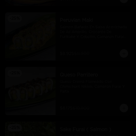
-
25
%
Peruvian Maki
Salmon Bañado En Salsa Acevichada 
De Ají Amarillo, Crocante De 
Furikake Y Cebollin, Camaron Furai 
Y Palta.
$8.925
$11.900
-
25
%
Queso Parrillero
Queso Crema Flameado Con 
Chimichurri Nikkei, Camaron Furai Y 
Palta
$8.175
$10.900
-
25
%
Sake Furai ( Salmon )