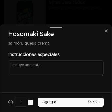
Sprite Zero 350Cc
Bebida En Lata Sprite Zero 350Cc
$2.500
Hosomaki Sake
salmón, queso crema
kem piña Lata 350Cc
Instrucciones especiales
$2.600
Poked
Agregar
$5.925
-
25
%
Chicken Poked