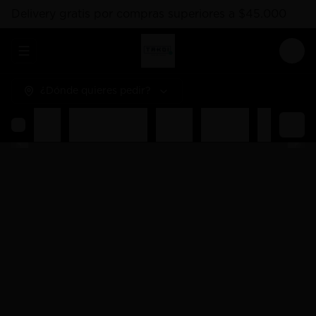
Delivery gratis por compras superiores a $45.000
Abrir menu de navegación
Logi
¿Dónde quieres pedir?
Rolls
Combos Takoi
Gohan
Sashimis
Nigiri
Ent