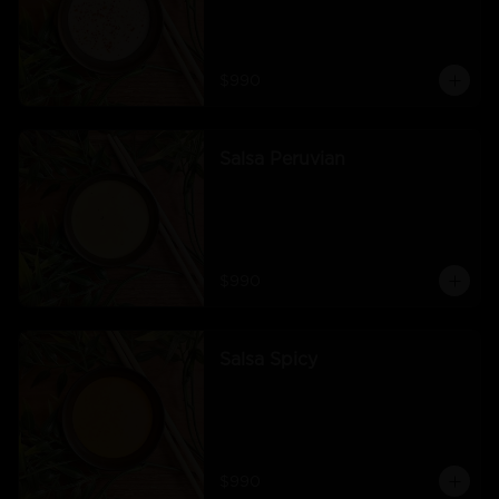
$990
Salsa Peruvian
$990
Salsa Spicy
$990