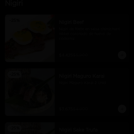
Nigiri
-
25
%
Nigiri Beef
Nigiri de filete en salsa chimichurri 
nikkei coronado de huevo de 
codorniz
$4.425
$5.900
-
25
%
Nigiri Maguro Karai
Nigiri Maguro Karai 2 Unid
$3.675
$4.900
-
25
%
Nigiri Sake Trufa