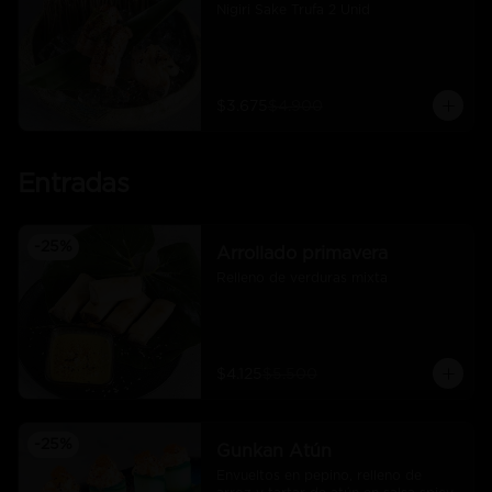
Nigiri Sake Trufa 2 Unid
$3.675
$4.900
Entradas
-
25
%
Arrollado primavera
Relleno de verduras mixta
$4.125
$5.500
-
25
%
Gunkan Atún
Envueltos en pepino, relleno de 