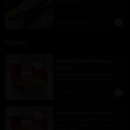
Queso parrillero
$22.425
$29.900
Gohan
-
25
%
Gohan Camarón Furay +
bebida
camarón furay, palta, queso crema, 
cebollín, sésamo con base de arroz y 
salsa Peruvian
$7.425
$9.900
-
25
%
Gohan Salmon + bebida
salmón, palta, queso crema, cebollín, 
sésamo con base de arroz y salsa 
acevichado