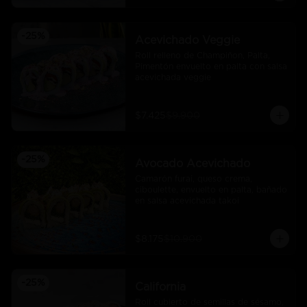
-
25
%
Acevichado Veggie
Roll relleno de Champiñon, Palta, 
Pimentón envuelto en palta con salsa 
acevichada veggie
$7.425
$9.900
-
25
%
Avocado Acevichado
Camarón furai, queso crema, 
ciboulette, envuelto en palta, bañado 
en salsa acevichada takoi
$8.175
$10.900
-
25
%
California
Roll cubierto de semillas de sésamo, 