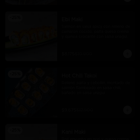
-
25
%
Ebi Maki
Salmon en salsa spicy con relleno de 
camarón cocido, palta queso crema 
y quinoa crocante con salsa unagui.
$8.175
$10.900
-
25
%
Hot Chili Takoi
Relleno palta y cebollin, montado de 
salmón flambeado en salsa chili, 
bañado en salsa unagui
$9.675
$12.900
-
25
%
Kani Maki
Roll envuelto en nori y queso crema 