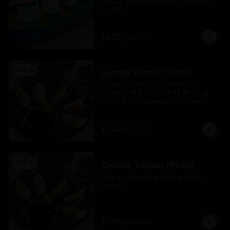
arroz y tartar de atún en salsa spicy.  
4 Unid.
$6.375
$8.500
-
25
%
Gyozas Kioto ( cerdo)
Gyozas Rellenas De Costillar De 
Cerdo  Y Mix De Verduras En Salsa 
Oriental, Acompañado De Salsa 
Ponzú (5 Und)
$7.425
$9.900
-
25
%
Gyozas Teriyaki (Pollo)
Gyosas rellenas de pollo en salsa 
teriyaki
$4.875
$6.500