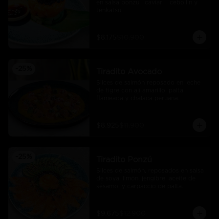
en salsa ponzu , caviar ,  cebollin y 
tenkatsu .
$8.175
$10.900
-
25
%
Tiradito Avocado
Slices de salmón reposado en leche 
de tigre con ají amarillo, palta 
flameada y chalaca peruana.
$8.925
$11.900
-
25
%
Tiradito Ponzú
Slices de salmón, reposados en salsa 
de soya, limón, jengibre, aceite de 
sésamo, y carpaccio de palta.
$9.675
$12.900