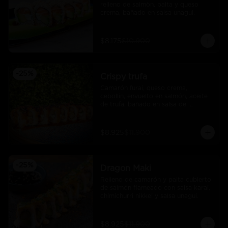
relleno de salmòn, palta y queso 
crema, bañado en salsa unagui.
$8.175
$10.900
-
25
%
Crispy trufa
Camarón furai, queso crema, 
cebollín, envuelto en salmón, aceite 
de trufa, bañado en salsa de 
pimiento piquillo.
$8.925
$11.900
-
25
%
Dragon Maki
Relleno de camarón y palta cubierto 
de salmón flameado con salsa karai, 
chimichurri nikkei y salsa unagui.
$8.925
$11.900