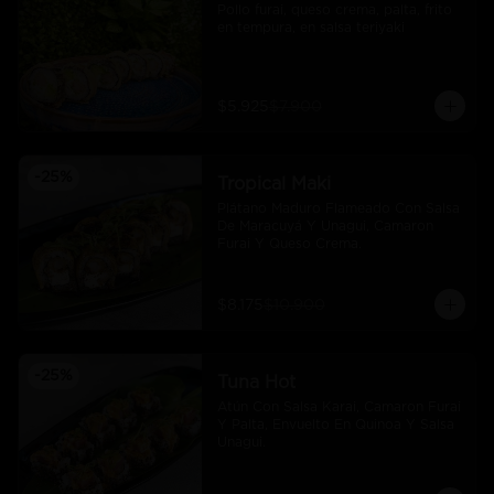
Pollo furai, queso crema, palta, frito 
en tempura, en salsa teriyaki
$5.925
$7.900
-
25
%
Tropical Maki
Plátano Maduro Flameado Con Salsa 
De Maracuyá Y Unagui, Camaron 
Furai Y Queso Crema.
$8.175
$10.900
-
25
%
Tuna Hot
Atún Con Salsa Karai, Camaron Furai 
Y Palta, Envuelto En Quinoa Y Salsa 
Unagui.