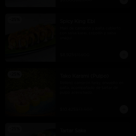
$9.000
$12.000
-
25
%
Spicy King Ebi
Maki de camarón y palta cubierto 
con salsa karai, cebollín y salsa 
unagui
$8.925
$11.900
-
25
%
Tako Karami (Pulpo)
Relleno camarón furay, envuelto en 
palta, acompañado de tartar de 
pulpo acevichado.
$10.425
$13.900
-
25
%
Tartar Sake