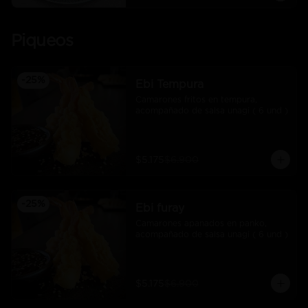
Piqueos
-
25
%
Ebi Tempura
Camarones fritos en tempura, 
acompañado de salsa unagi ( 6 und )
$5.175
$6.900
-
25
%
Ebi furay
Camarones apanados en panko, 
acompañado de salsa unagi ( 6 und )
$5.175
$6.900