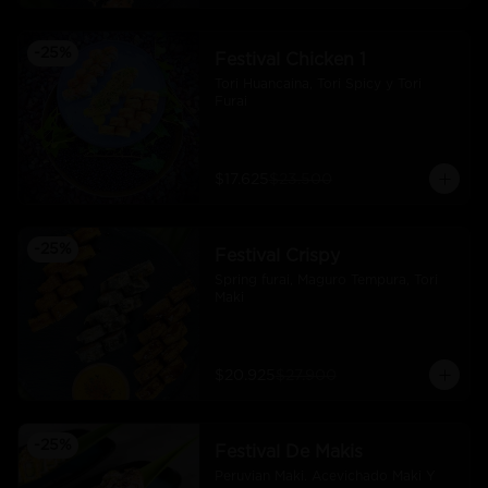
-
25
%
Festival Chicken 1
Tori Huancaina, Tori Spicy y Tori 
Furai
$17.625
$23.500
-
25
%
Festival Crispy
Spring furai, Maguro Tempura, Tori 
Maki
$20.925
$27.900
-
25
%
Festival De Makis
Peruvian Maki. Acevichado Maki Y 