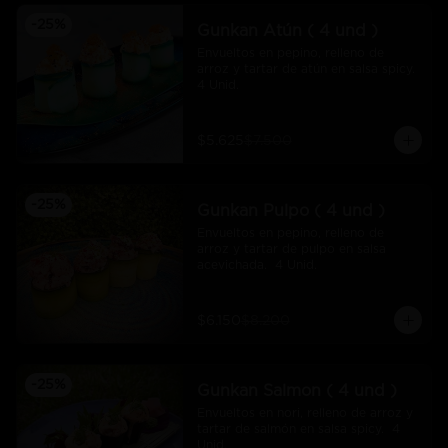
-
25
%
Gunkan Atún ( 4 und )
Envueltos en pepino, relleno de 
arroz y tartar de atún en salsa spicy.  
4 Unid.
$5.625
$7.500
-
25
%
Gunkan Pulpo ( 4 und )
Envueltos en pepino, relleno de 
arroz y tartar de pulpo en salsa 
acevichada.  4 Unid.
$6.150
$8.200
-
25
%
Gunkan Salmon ( 4 und )
Envueltos en nori, relleno de arroz y 
tartar de salmón en salsa spicy.  4 
Unid.