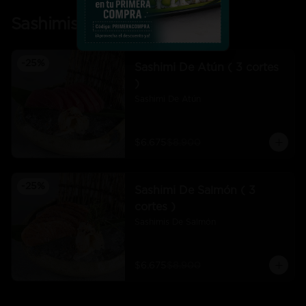
Sashimis
-
25
%
Sashimi De Atún ( 3 cortes
)
Sashimi De Atún
$6.675
$8.900
-
25
%
Sashimi De Salmón ( 3
cortes )
Sashimis De Salmón
$6.675
$8.900