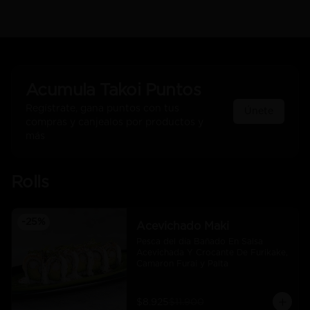
Acumula
Takoi Puntos
Regístrate, gana puntos con tus
Únete
compras y canjealos por productos y
más
Rolls
-
25
%
Acevichado Maki
Pesca del día Bañado En Salsa 
Acevichada Y Crocante De Furikake, 
Camaron Furai y Palta
$8.925
$11.900