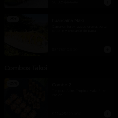
$8.925
$11.900
-
25
%
huancaína Maki
Camaron furay, queso crema, palta, 
cebollín y crocante de papa
$8.175
$10.900
Combos Takoi
-
25
%
Combo 2
Tempura Sake, Tropical Maki, Sake 
Pasión
$22.425
$29.900