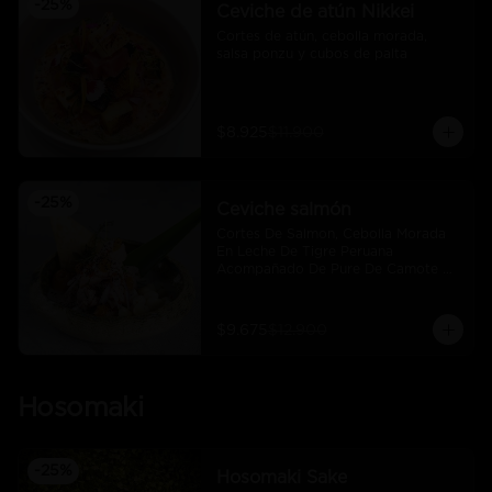
-
25
%
Ceviche de atún Nikkei
Cortes de atún, cebolla morada, 
salsa ponzu y cubos de palta
$8.925
$11.900
-
25
%
Ceviche salmón
Cortes De Salmon, Cebolla Morada 
En Leche De Tigre Peruana 
Acompañado De Pure De Camote Y 
Choclo Peruano.
$9.675
$12.900
Hosomaki
-
25
%
Hosomaki Sake