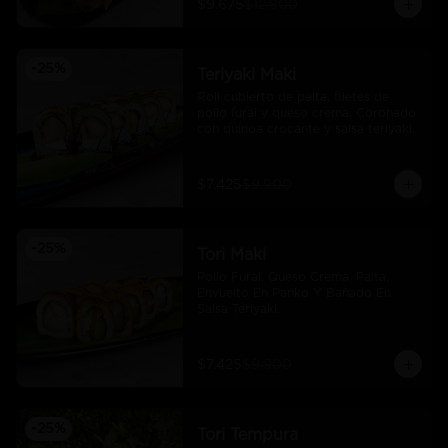
$9.675
$12.900
-
25
%
Teriyaki Maki
Roll cubierto de palta, filetes de 
pollo furai y queso crema. Coronado 
con quinoa crocante y salsa teriyaki.
$7.425
$9.900
-
25
%
Tori Maki
Pollo Furai, Queso Crema, Palta, 
Envuelto En Panko Y Bañado En 
Salsa Teriyaki.
$7.425
$9.900
-
25
%
Tori Tempura