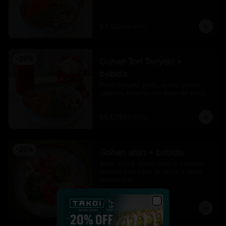
$7.425
$9.900
-
25
%
Gohan Tori Teriyaki +
bebida
Pollo teriyaki, palta, queso crema, 
cebollín, sésamo con base de arroz
$6.675
$8.900
-
25
%
Gohan atún + bebida
Atún , palta, queso crema, cebollín, 
sésamo con base de arroz y salsa 
acevichada
$7.425
$9.900
Close