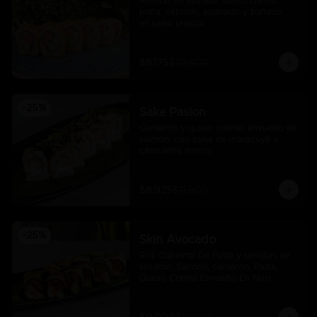
Relleno de salmón, queso crema, 
palta, cebollín, apanado y bañado 
en salsa unagui.
$8.175
$10.900
-
25
%
Sake Pasion
Camarón y queso crema, envuelto en 
salmón, con salsa de maracuyá y 
ciboulette fresco.
$8.925
$11.900
-
25
%
Skin Avocado
Roll Cubierto De Palta y semillas de 
sesamo, Salmon, camarón, Palta, 
Queso Crema Envuelto En Nori,