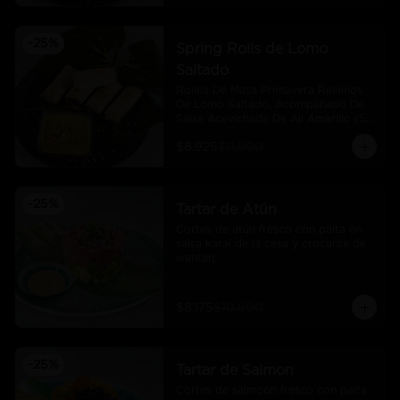
-
25
%
Spring Rolls de Lomo
Saltado
Rollos De Masa Primavera Rellenos 
De Lomo Saltado, Acompañado De 
Salsa Acevichada De Aji Amarillo (5 
Und)
$8.925
$11.900
-
25
%
Tartar de Atún
Cortes de atún fresco con palta en 
salsa karai de la casa y crocante de 
wantán.
$8.175
$10.900
-
25
%
Tartar de Salmon
Cortes de salmoon fresco con palta 