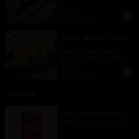
$6.450
$8.600
-
25
%
Gunkan sake Takoi ( 4 und
)
Envueltos en salmón, relleno de 
arroz y tartar de salmón en salsa 
spicy.  4 Unid.
$8.175
$10.900
Liquidos
Coca Cola Original 350Cc
Bebida En Lata Coca Cola 350Cc