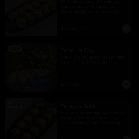
Montado De Tartar De Salmon, 
Camaron Furai, Palta, Quinua 
Crocante, Bañado En Salsa De 
Maracuya
$8.175
$10.900
-
25
%
Tempura Eby
Camarón furai, queso crema, palta, 
cebollín, frito en tempura
$7.425
$9.900
-
25
%
Tempura Sake
Maki frito en tempura, Montado en 
tartar de salmón en salsa spicy, 
Queso crema y palta, bañado en 
salsa unagi