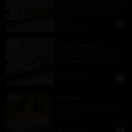
con relleno de camarón, palta, queso 
crema, cebollín, kani, flameado y 
crocante de salmón con salsa unagi
$7.425
$9.900
-
25
%
Maguro Tempura
Relleno de atun , palta , cebollin , 
queso crema , envuelto en nori y 
frito en tempura , banado en salsa 
maracuya .
$8.175
$10.900
-
25
%
Maki beef
Relleno de pollo teriyaki, palta, 
envuelto en filete de res y salsa 
anticuchera.
$9.675
$12.900