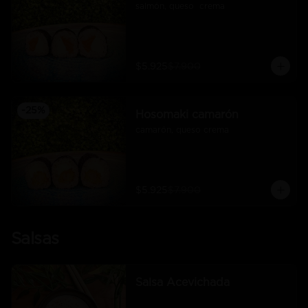
salmón, queso  crema
$5.925
$7.900
-
25
%
Hosomaki camarón
camarón, queso crema
$5.925
$7.900
Salsas
Salsa Acevichada