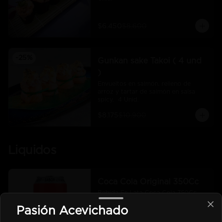
$6.450
$8.600
-
25
%
Gunkan sake Takoi ( 4 und
)
Envueltos en salmón, relleno de 
arroz y tartar de salmón en salsa 
spicy.  4 Unid.
$8.175
$10.900
Liquidos
Coca Cola Original 350Cc
Bebida En Lata Coca Cola 350Cc
Pasión Acevichado