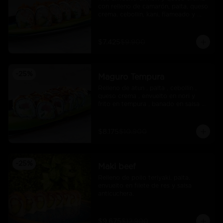
con relleno de camarón, palta, queso 
crema, cebollín, kani, flameado y 
crocante de salmón con salsa unagi
$7.425
$9.900
-
25
%
Maguro Tempura
Relleno de atun , palta , cebollin , 
queso crema , envuelto en nori y 
frito en tempura , banado en salsa 
maracuya .
$8.175
$10.900
-
25
%
Maki beef
Relleno de pollo teriyaki, palta, 
envuelto en filete de res y salsa 
anticuchera.
$9.675
$12.900