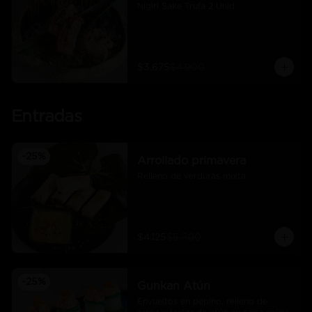
Nigiri Sake Trufa 2 Unid
$3.675
$4.900
Entradas
-
25
%
Arrollado primavera
Relleno de verduras mixta
$4.125
$5.500
-
25
%
Gunkan Atún
Envueltos en pepino, relleno de 