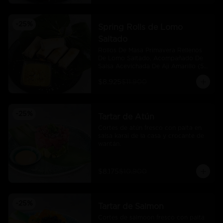
-
25
%
Spring Rolls de Lomo
Saltado
Rollos De Masa Primavera Rellenos 
De Lomo Saltado, Acompañado De 
Salsa Acevichada De Aji Amarillo (5 
Und)
$8.925
$11.900
-
25
%
Tartar de Atún
Cortes de atún fresco con palta en 
salsa karai de la casa y crocante de 
wantán.
$8.175
$10.900
-
25
%
Tartar de Salmon
Cortes de salmoon fresco con palta 