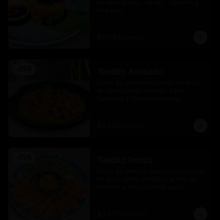
en salsa ponzu , caviar ,  cebollin y 
tenkatsu .
$8.175
$10.900
-
25
%
Tiradito Avocado
Slices de salmón reposado en leche 
de tigre con ají amarillo, palta 
flameada y chalaca peruana.
$8.925
$11.900
-
25
%
Tiradito Ponzú
Slices de salmón, reposados en salsa 
de soya, limón, jengibre, aceite de 
sésamo, y carpaccio de palta.
$9.675
$12.900