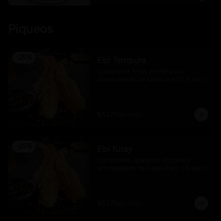
Piqueos
-
25
%
Ebi Tempura
Camarones fritos en tempura, 
acompañado de salsa unagi ( 6 und )
$5.175
$6.900
-
25
%
Ebi furay
Camarones apanados en panko, 
acompañado de salsa unagi ( 6 und )
$5.175
$6.900