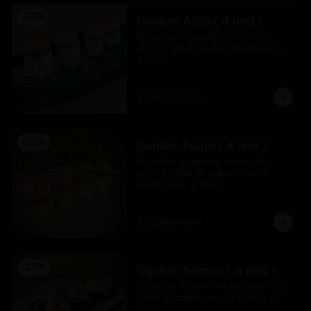
-
25
%
Gunkan Atún ( 4 und )
Envueltos en pepino, relleno de 
arroz y tartar de atún en salsa spicy.  
4 Unid.
$5.625
$7.500
-
25
%
Gunkan Pulpo ( 4 und )
Envueltos en pepino, relleno de 
arroz y tartar de pulpo en salsa 
acevichada.  4 Unid.
$6.150
$8.200
-
25
%
Gunkan Salmon ( 4 und )
Envueltos en nori, relleno de arroz y 
tartar de salmón en salsa spicy.  4 
Unid.