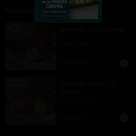
Sashimis
-
25
%
Sashimi De Atún ( 3 cortes
)
Sashimi De Atún
$6.675
$8.900
-
25
%
Sashimi De Salmón ( 3
cortes )
Sashimis De Salmón
$6.675
$8.900