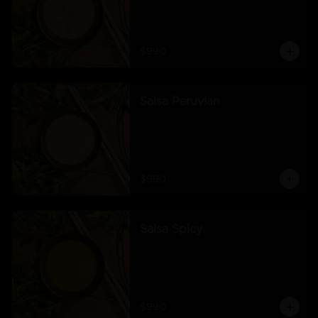
$990
Salsa Peruvian
$990
Salsa Spicy
$990