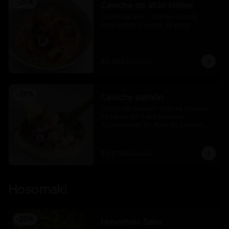
-
25
%
Ceviche de atún Nikkei
Cortes de atún, cebolla morada, 
salsa ponzu y cubos de palta
$8.925
$11.900
-
25
%
Ceviche salmón
Cortes De Salmon, Cebolla Morada 
En Leche De Tigre Peruana 
Acompañado De Pure De Camote Y 
Choclo Peruano.
$9.675
$12.900
Hosomaki
-
25
%
Hosomaki Sake