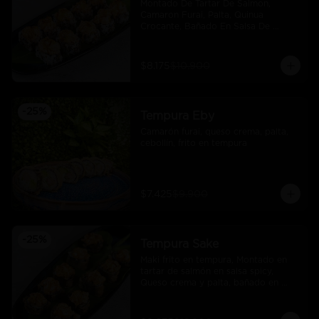
Montado De Tartar De Salmon, 
Camaron Furai, Palta, Quinua 
Crocante, Bañado En Salsa De 
Maracuya
$8.175
$10.900
-
25
%
Tempura Eby
Camarón furai, queso crema, palta, 
cebollín, frito en tempura
$7.425
$9.900
-
25
%
Tempura Sake
Maki frito en tempura, Montado en 
tartar de salmón en salsa spicy, 
Queso crema y palta, bañado en 
salsa unagi