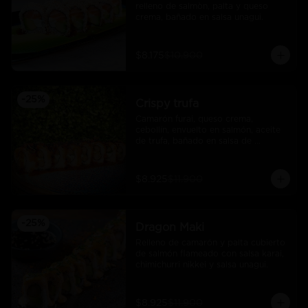
relleno de salmòn, palta y queso 
crema, bañado en salsa unagui.
$8.175
$10.900
-
25
%
Crispy trufa
Camarón furai, queso crema, 
cebollín, envuelto en salmón, aceite 
de trufa, bañado en salsa de 
pimiento piquillo.
$8.925
$11.900
-
25
%
Dragon Maki
Relleno de camarón y palta cubierto 
de salmón flameado con salsa karai, 
chimichurri nikkei y salsa unagui.
$8.925
$11.900