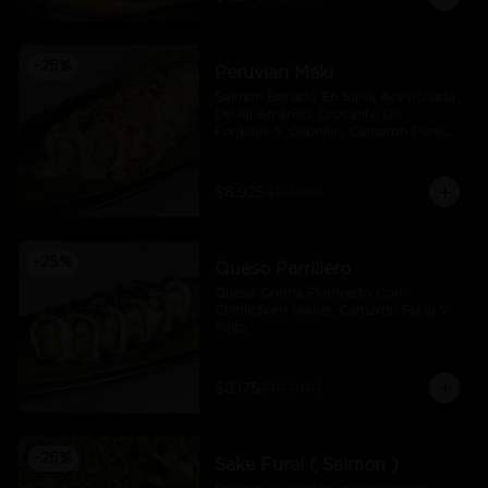
-
25
%
Peruvian Maki
Salmon Bañado En Salsa Acevichada 
De Ají Amarillo, Crocante De 
Furikake Y Cebollin, Camaron Furai 
Y Palta.
$8.925
$11.900
-
25
%
Queso Parrillero
Queso Crema Flameado Con 
Chimichurri Nikkei, Camaron Furai Y 
Palta
$8.175
$10.900
-
25
%
Sake Furai ( Salmon )