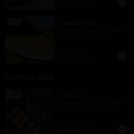
$8.925
$11.900
-
25
%
huancaína Maki
Camaron furay, queso crema, palta, 
cebollín y crocante de papa
$8.175
$10.900
Combos Takoi
-
25
%
Combo 2
Tempura Sake, Tropical Maki, Sake 
Pasión
$22.425
$29.900