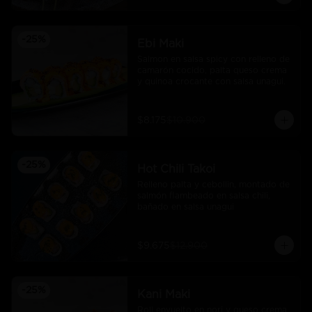
-
25
%
Ebi Maki
Salmon en salsa spicy con relleno de 
camarón cocido, palta queso crema 
y quinoa crocante con salsa unagui.
$8.175
$10.900
-
25
%
Hot Chili Takoi
Relleno palta y cebollin, montado de 
salmón flambeado en salsa chili, 
bañado en salsa unagui
$9.675
$12.900
-
25
%
Kani Maki
Roll envuelto en nori y queso crema 