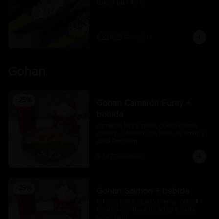
Queso parrillero
$22.425
$29.900
Gohan
-
25
%
Gohan Camarón Furay +
bebida
camarón furay, palta, queso crema, 
cebollín, sésamo con base de arroz y 
salsa Peruvian
$7.425
$9.900
-
25
%
Gohan Salmon + bebida
salmón, palta, queso crema, cebollín, 
sésamo con base de arroz y salsa 
acevichado