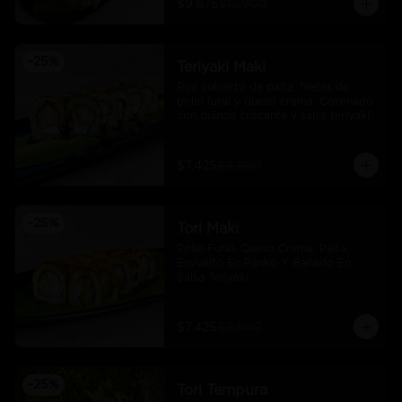
$9.675
$12.900
-
25
%
Teriyaki Maki
Roll cubierto de palta, filetes de 
pollo furai y queso crema. Coronado 
con quinoa crocante y salsa teriyaki.
$7.425
$9.900
-
25
%
Tori Maki
Pollo Furai, Queso Crema, Palta, 
Envuelto En Panko Y Bañado En 
Salsa Teriyaki.
$7.425
$9.900
-
25
%
Tori Tempura