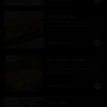
$9.000
$12.000
-
25
%
Spicy King Ebi
Maki de camarón y palta cubierto 
con salsa karai, cebollín y salsa 
unagui
$8.925
$11.900
-
25
%
Tako Karami (Pulpo)
Relleno camarón furay, envuelto en 
palta, acompañado de tartar de 
pulpo acevichado.
$10.425
$13.900
-
25
%
Tartar Sake