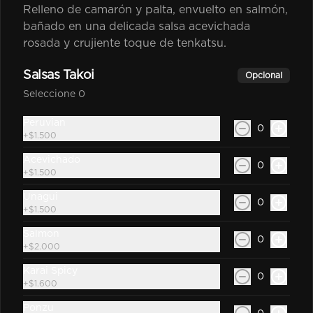
Relleno de camarón y palta, envuelto en salmón,
$2.600
bañado en una delicada salsa acevichada
rosada y crujiente toque de tenkatsu.
Coca Cola Zero 350Cc
Salsas Takoi
Opcional
Bebida En Lata Zero 350Cc
Seleccione 0
Peruvian
0
+
$1.500
$2.600
Acevichado
0
+
$1.500
Sprite Original 350Cc
Unagui
0
+
$1.500
Bebida En Lata Sprite 350Cc
Salmon
0
+
$2.000
Karai Spicy
$2.200
0
+
$1.600
Ponzu