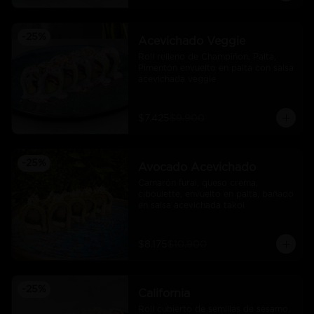
-
25
%
Acevichado Veggie
Roll relleno de Champiñon, Palta, 
Pimentón envuelto en palta con salsa 
acevichada veggie
$7.425
$9.900
-
25
%
Avocado Acevichado
Camarón furai, queso crema, 
ciboulette, envuelto en palta, bañado 
en salsa acevichada takoi
$8.175
$10.900
-
25
%
California
Roll cubierto de semillas de sésamo, 