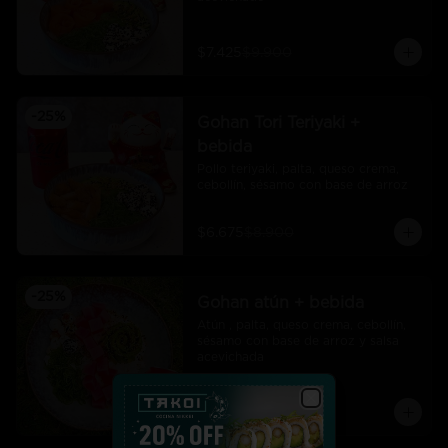
$7.425
$9.900
-
25
%
Gohan Tori Teriyaki +
bebida
Pollo teriyaki, palta, queso crema, 
cebollín, sésamo con base de arroz
$6.675
$8.900
-
25
%
Gohan atún + bebida
Atún , palta, queso crema, cebollín, 
sésamo con base de arroz y salsa 
acevichada
$7.425
$9.900
Close