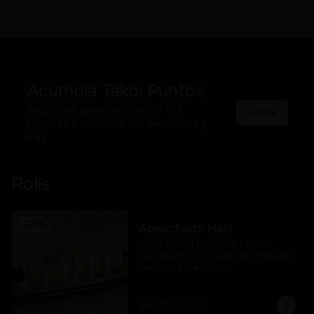
Acumula
Takoi Puntos
Regístrate, gana puntos con tus
Únete
compras y canjealos por productos y
más
Rolls
-
25
%
Acevichado Maki
Pesca del día Bañado En Salsa 
Acevichada Y Crocante De Furikake, 
Camaron Furai y Palta
$8.925
$11.900