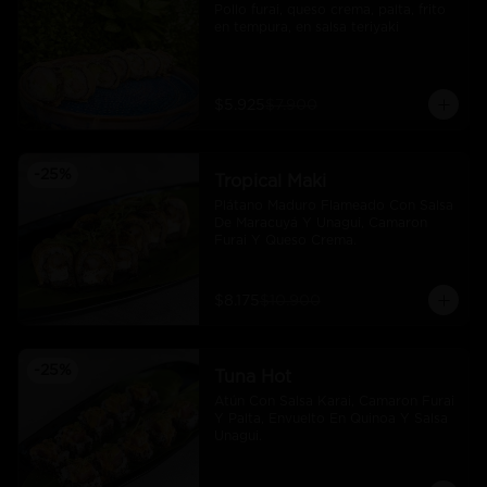
Pollo furai, queso crema, palta, frito 
en tempura, en salsa teriyaki
$5.925
$7.900
-
25
%
Tropical Maki
Plátano Maduro Flameado Con Salsa 
De Maracuyá Y Unagui, Camaron 
Furai Y Queso Crema.
$8.175
$10.900
-
25
%
Tuna Hot
Atún Con Salsa Karai, Camaron Furai 
Y Palta, Envuelto En Quinoa Y Salsa 
Unagui.