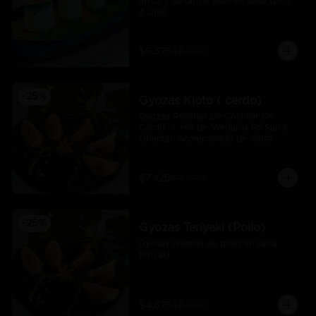
arroz y tartar de atún en salsa spicy.  
4 Unid.
$6.375
$8.500
-
25
%
Gyozas Kioto ( cerdo)
Gyozas Rellenas De Costillar De 
Cerdo  Y Mix De Verduras En Salsa 
Oriental, Acompañado De Salsa 
Ponzú (5 Und)
$7.425
$9.900
-
25
%
Gyozas Teriyaki (Pollo)
Gyosas rellenas de pollo en salsa 
teriyaki
$4.875
$6.500