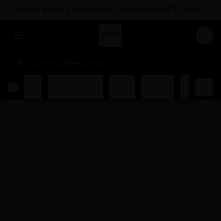
Delivery gratis por compras superiores a $45.000
Abrir menu de navegación
Logi
¿Dónde quieres pedir?
Rolls
Combos Takoi
Gohan
Sashimis
Nigiri
Ent