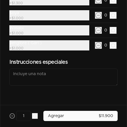
0
Sprite Zero 350Cc
+
$1.300
Bebida En Lata Sprite Zero 350Cc
Soya
0
+
$1.000
Wasabi
0
+
$1.000
$2.500
Jengibre ( Gari )
0
+
$1.000
kem piña Lata 350Cc
Instrucciones especiales
$2.600
Poked
Agregar
$11.900
-
25
%
Chicken Poked