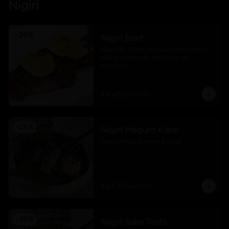
Nigiri
-
25
%
Nigiri Beef
Nigiri de filete en salsa chimichurri 
nikkei coronado de huevo de 
codorniz
$4.425
$5.900
-
25
%
Nigiri Maguro Karai
Nigiri Maguro Karai 2 Unid
$3.675
$4.900
-
25
%
Nigiri Sake Trufa