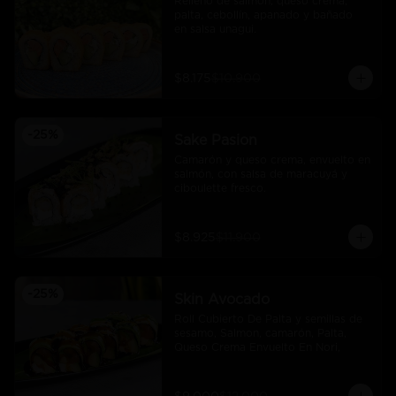
Relleno de salmón, queso crema, 
palta, cebollín, apanado y bañado 
en salsa unagui.
$8.175
$10.900
-
25
%
Sake Pasion
Camarón y queso crema, envuelto en 
salmón, con salsa de maracuyá y 
ciboulette fresco.
$8.925
$11.900
-
25
%
Skin Avocado
Roll Cubierto De Palta y semillas de 
sesamo, Salmon, camarón, Palta, 
Queso Crema Envuelto En Nori,