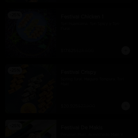
-
25
%
Festival Chicken 1
Tori Huancaina, Tori Spicy y Tori 
Furai
$17.625
$23.500
-
25
%
Festival Crispy
Spring furai, Maguro Tempura, Tori 
Maki
$20.925
$27.900
-
25
%
Festival De Makis
Peruvian Maki. Acevichado Maki Y 