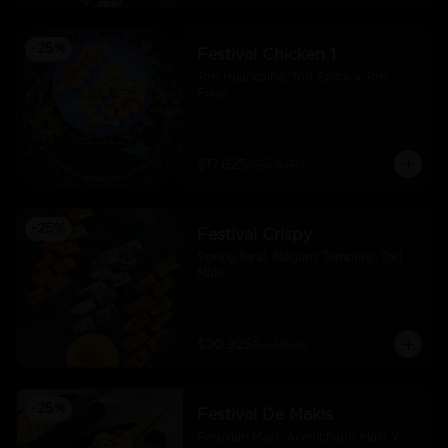
-
25
%
Festival Chicken 1
Tori Huancaina, Tori Spicy y Tori 
Furai
$17.625
$23.500
-
25
%
Festival Crispy
Spring furai, Maguro Tempura, Tori 
Maki
$20.925
$27.900
-
25
%
Festival De Makis
Peruvian Maki. Acevichado Maki Y 