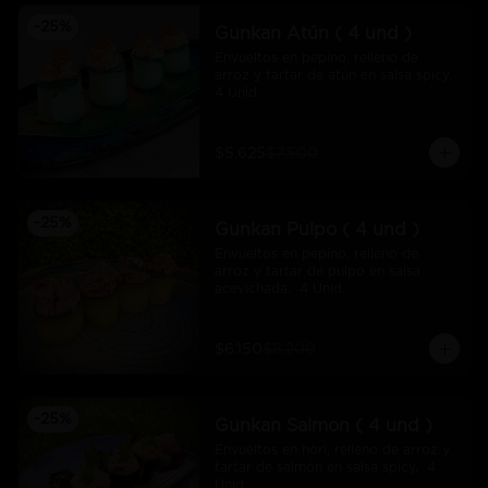
-
25
%
Gunkan Atún ( 4 und )
Envueltos en pepino, relleno de 
arroz y tartar de atún en salsa spicy.  
4 Unid.
$5.625
$7.500
-
25
%
Gunkan Pulpo ( 4 und )
Envueltos en pepino, relleno de 
arroz y tartar de pulpo en salsa 
acevichada.  4 Unid.
$6.150
$8.200
-
25
%
Gunkan Salmon ( 4 und )
Envueltos en nori, relleno de arroz y 
tartar de salmón en salsa spicy.  4 
Unid.