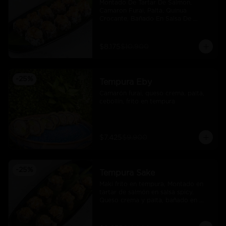
Montado De Tartar De Salmon, 
Camaron Furai, Palta, Quinua 
Crocante, Bañado En Salsa De 
Maracuya
$8.175
$10.900
-
25
%
Tempura Eby
Camarón furai, queso crema, palta, 
cebollín, frito en tempura
$7.425
$9.900
-
25
%
Tempura Sake
Maki frito en tempura, Montado en 
tartar de salmón en salsa spicy, 
Queso crema y palta, bañado en 
salsa unagi