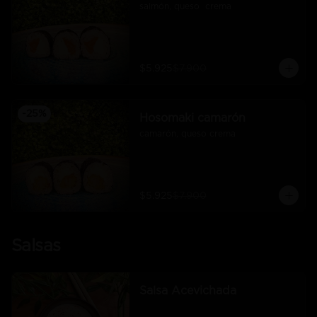
salmón, queso  crema
$5.925
$7.900
-
25
%
Hosomaki camarón
camarón, queso crema
$5.925
$7.900
Salsas
Salsa Acevichada