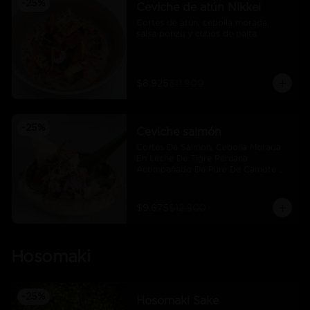
-
25
%
Ceviche de atún Nikkei
Cortes de atún, cebolla morada, 
salsa ponzu y cubos de palta
$8.925
$11.900
-
25
%
Ceviche salmón
Cortes De Salmon, Cebolla Morada 
En Leche De Tigre Peruana 
Acompañado De Pure De Camote Y 
Choclo Peruano.
$9.675
$12.900
Hosomaki
-
25
%
Hosomaki Sake