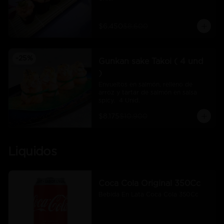
$6.450
$8.600
-
25
%
Gunkan sake Takoi ( 4 und
)
Envueltos en salmón, relleno de 
arroz y tartar de salmón en salsa 
spicy.  4 Unid.
$8.175
$10.900
Liquidos
Coca Cola Original 350Cc
Bebida En Lata Coca Cola 350Cc