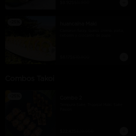
$8.925
$11.900
-
25
%
huancaína Maki
Camaron furay, queso crema, palta, 
cebollín y crocante de papa
$8.175
$10.900
Combos Takoi
-
25
%
Combo 2
Tempura Sake, Tropical Maki, Sake 
Pasión
$22.425
$29.900