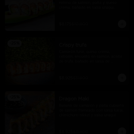
relleno de salmòn, palta y queso 
crema, bañado en salsa unagui.
$8.175
$10.900
-
25
%
Crispy trufa
Camarón furai, queso crema, 
cebollín, envuelto en salmón, aceite 
de trufa, bañado en salsa de 
pimiento piquillo.
$8.925
$11.900
-
25
%
Dragon Maki
Relleno de camarón y palta cubierto 
de salmón flameado con salsa karai, 
chimichurri nikkei y salsa unagui.
$8.925
$11.900