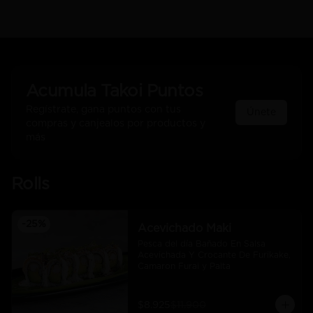
Acumula
Takoi Puntos
Regístrate, gana puntos con tus
Únete
compras y canjealos por productos y
más
Rolls
-
25
%
Acevichado Maki
Pesca del día Bañado En Salsa 
Acevichada Y Crocante De Furikake, 
Camaron Furai y Palta
$8.925
$11.900