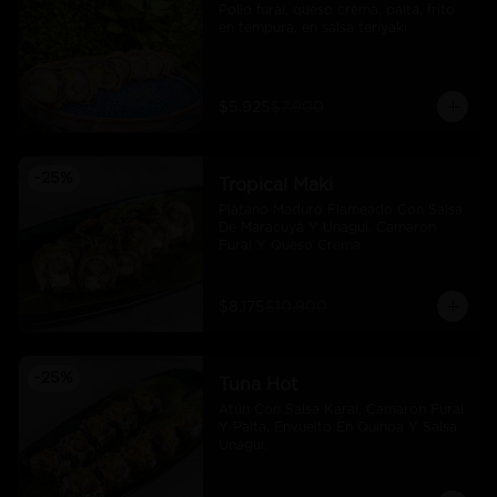
Pollo furai, queso crema, palta, frito 
en tempura, en salsa teriyaki
$5.925
$7.900
-
25
%
Tropical Maki
Plátano Maduro Flameado Con Salsa 
De Maracuyá Y Unagui, Camaron 
Furai Y Queso Crema.
$8.175
$10.900
-
25
%
Tuna Hot
Atún Con Salsa Karai, Camaron Furai 
Y Palta, Envuelto En Quinoa Y Salsa 
Unagui.