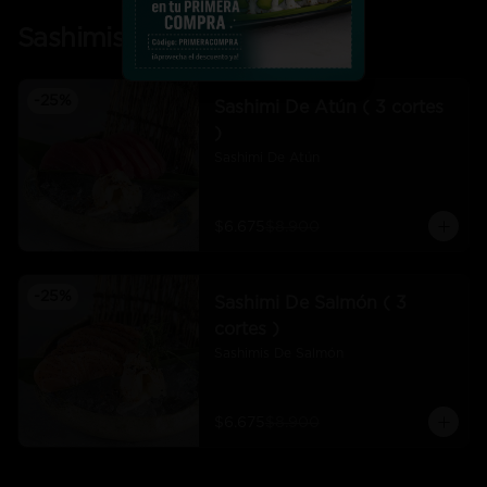
Sashimis
-
25
%
Sashimi De Atún ( 3 cortes
)
Sashimi De Atún
$6.675
$8.900
-
25
%
Sashimi De Salmón ( 3
cortes )
Sashimis De Salmón
$6.675
$8.900