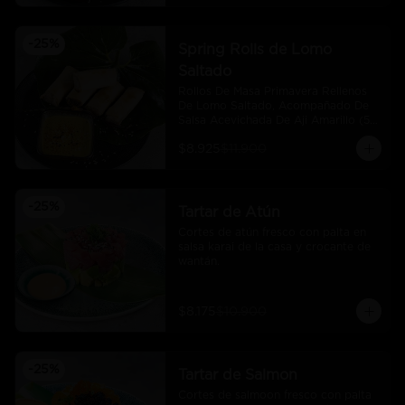
-
25
%
Spring Rolls de Lomo
Saltado
Rollos De Masa Primavera Rellenos 
De Lomo Saltado, Acompañado De 
Salsa Acevichada De Aji Amarillo (5 
Und)
$8.925
$11.900
-
25
%
Tartar de Atún
Cortes de atún fresco con palta en 
salsa karai de la casa y crocante de 
wantán.
$8.175
$10.900
-
25
%
Tartar de Salmon
Cortes de salmoon fresco con palta 