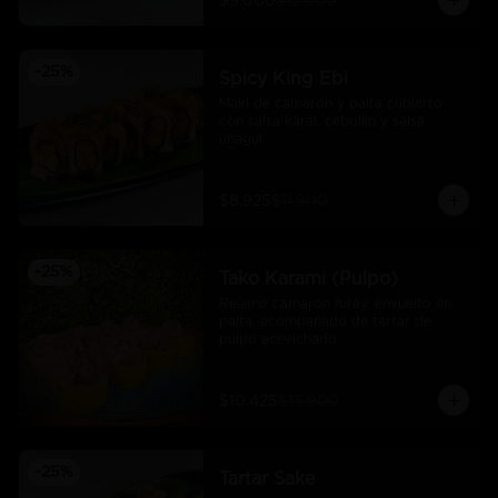
$9.000
$12.000
-
25
%
Spicy King Ebi
Maki de camarón y palta cubierto 
con salsa karai, cebollín y salsa 
unagui
$8.925
$11.900
-
25
%
Tako Karami (Pulpo)
Relleno camarón furay, envuelto en 
palta, acompañado de tartar de 
pulpo acevichado.
$10.425
$13.900
-
25
%
Tartar Sake