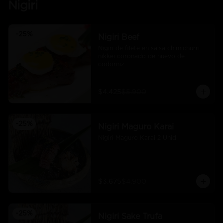
Nigiri
-
25
%
Nigiri Beef
Nigiri de filete en salsa chimichurri 
nikkei coronado de huevo de 
codorniz
$4.425
$5.900
-
25
%
Nigiri Maguro Karai
Nigiri Maguro Karai 2 Unid
$3.675
$4.900
-
25
%
Nigiri Sake Trufa