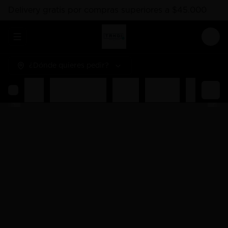
Delivery gratis por compras superiores a $45.000
Abrir menu de navegación
Logi
¿Dónde quieres pedir?
Rolls
Combos Takoi
Gohan
Sashimis
Nigiri
Ent