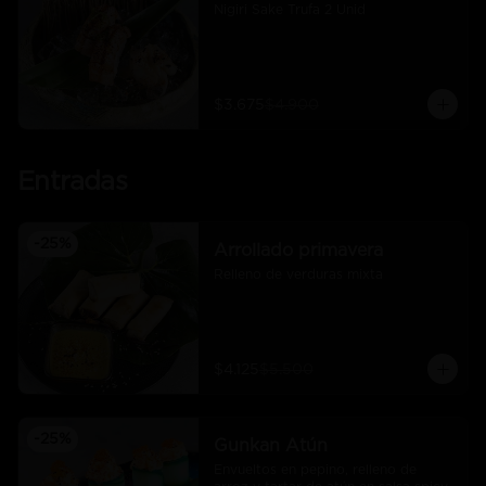
Nigiri Sake Trufa 2 Unid
$3.675
$4.900
Entradas
-
25
%
Arrollado primavera
Relleno de verduras mixta
$4.125
$5.500
-
25
%
Gunkan Atún
Envueltos en pepino, relleno de 