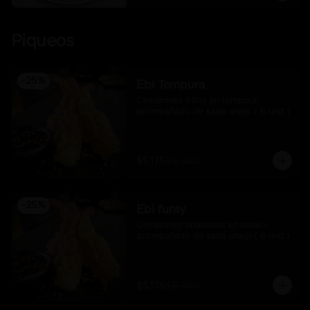
Piqueos
-
25
%
Ebi Tempura
Camarones fritos en tempura, 
acompañado de salsa unagi ( 6 und )
$5.175
$6.900
-
25
%
Ebi furay
Camarones apanados en panko, 
acompañado de salsa unagi ( 6 und )
$5.175
$6.900