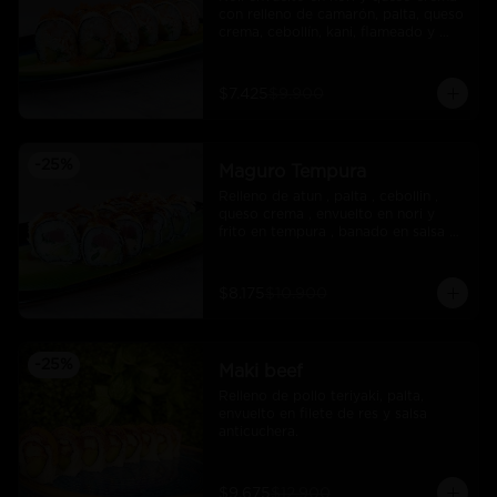
con relleno de camarón, palta, queso 
crema, cebollín, kani, flameado y 
crocante de salmón con salsa unagi
$7.425
$9.900
-
25
%
Maguro Tempura
Relleno de atun , palta , cebollin , 
queso crema , envuelto en nori y 
frito en tempura , banado en salsa 
maracuya .
$8.175
$10.900
-
25
%
Maki beef
Relleno de pollo teriyaki, palta, 
envuelto en filete de res y salsa 
anticuchera.
$9.675
$12.900