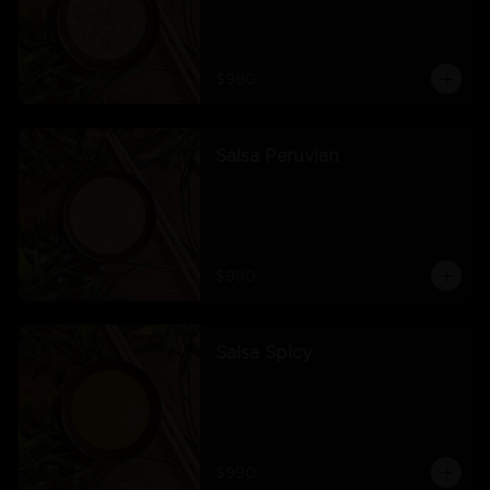
$990
Salsa Peruvian
$990
Salsa Spicy
$990