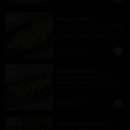
-
25
%
Peruvian Maki
Salmon Bañado En Salsa Acevichada 
De Ají Amarillo, Crocante De 
Furikake Y Cebollin, Camaron Furai 
Y Palta.
$8.925
$11.900
-
25
%
Queso Parrillero
Queso Crema Flameado Con 
Chimichurri Nikkei, Camaron Furai Y 
Palta
$8.175
$10.900
-
25
%
Sake Furai ( Salmon )