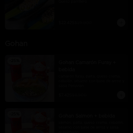
Queso parrillero
$22.425
$29.900
Gohan
-
25
%
Gohan Camarón Furay +
bebida
camarón furay, palta, queso crema, 
cebollín, sésamo con base de arroz y 
salsa Peruvian
$7.425
$9.900
-
25
%
Gohan Salmon + bebida
salmón, palta, queso crema, cebollín, 
sésamo con base de arroz y salsa 
acevichado