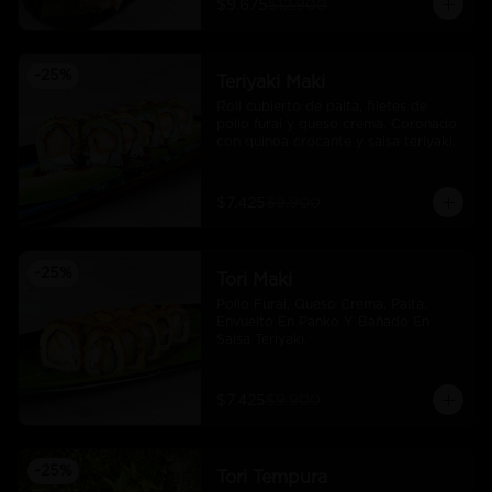
$9.675
$12.900
-
25
%
Teriyaki Maki
Roll cubierto de palta, filetes de 
pollo furai y queso crema. Coronado 
con quinoa crocante y salsa teriyaki.
$7.425
$9.900
-
25
%
Tori Maki
Pollo Furai, Queso Crema, Palta, 
Envuelto En Panko Y Bañado En 
Salsa Teriyaki.
$7.425
$9.900
-
25
%
Tori Tempura