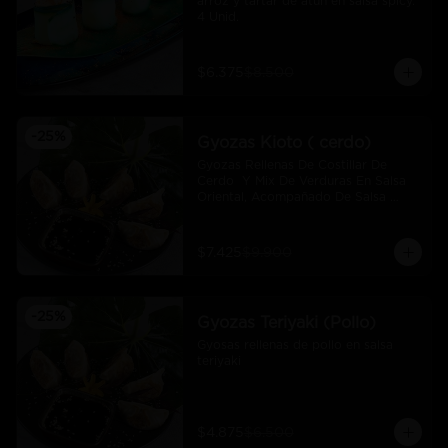
arroz y tartar de atún en salsa spicy.  
4 Unid.
$6.375
$8.500
-
25
%
Gyozas Kioto ( cerdo)
Gyozas Rellenas De Costillar De 
Cerdo  Y Mix De Verduras En Salsa 
Oriental, Acompañado De Salsa 
Ponzú (5 Und)
$7.425
$9.900
-
25
%
Gyozas Teriyaki (Pollo)
Gyosas rellenas de pollo en salsa 
teriyaki
$4.875
$6.500