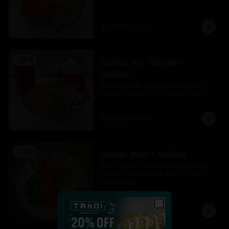
$7.425
$9.900
-
25
%
Gohan Tori Teriyaki +
bebida
Pollo teriyaki, palta, queso crema, 
cebollín, sésamo con base de arroz
$6.675
$8.900
-
25
%
Gohan atún + bebida
Atún , palta, queso crema, cebollín, 
sésamo con base de arroz y salsa 
acevichada
$7.425
$9.900
Close