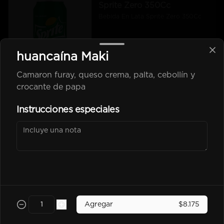
Sprite Zero 350Cc
Bebida En Lata Sprite Zero 350Cc
huancaína Maki
$2.500
Camaron furay, queso crema, palta, cebollín y
crocante de papa
kem piña Lata 350Cc
Instrucciones especiales
$2.600
Poked
Agregar
$8.175
-
25
%
Chicken Poked