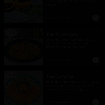
en salsa ponzu , caviar ,  cebollin y 
tenkatsu .
$8.175
$10.900
-
25
%
Tiradito Avocado
Slices de salmón reposado en leche 
de tigre con ají amarillo, palta 
flameada y chalaca peruana.
$8.925
$11.900
-
25
%
Tiradito Ponzú
Slices de salmón, reposados en salsa 
de soya, limón, jengibre, aceite de 
sésamo, y carpaccio de palta.
$9.675
$12.900