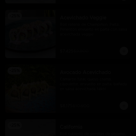
-
25
%
Acevichado Veggie
Roll relleno de Champiñon, Palta, 
Pimentón envuelto en palta con salsa 
acevichada veggie
$7.425
$9.900
-
25
%
Avocado Acevichado
Camarón furai, queso crema, 
ciboulette, envuelto en palta, bañado 
en salsa acevichada takoi
$8.175
$10.900
-
25
%
California
Roll cubierto de semillas de sésamo, 