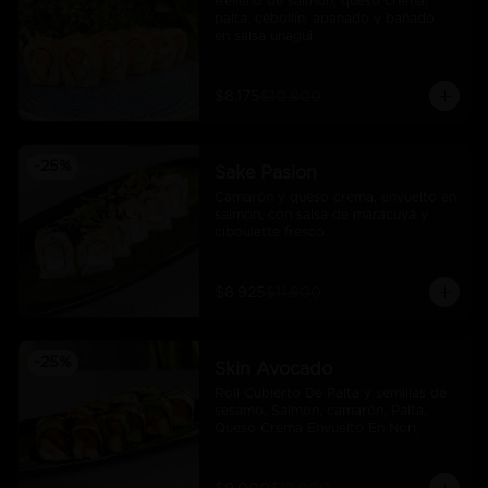
Relleno de salmón, queso crema, 
palta, cebollín, apanado y bañado 
en salsa unagui.
$8.175
$10.900
-
25
%
Sake Pasion
Camarón y queso crema, envuelto en 
salmón, con salsa de maracuyá y 
ciboulette fresco.
$8.925
$11.900
-
25
%
Skin Avocado
Roll Cubierto De Palta y semillas de 
sesamo, Salmon, camarón, Palta, 
Queso Crema Envuelto En Nori,