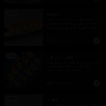
-
25
%
Ebi Maki
Salmon en salsa spicy con relleno de 
camarón cocido, palta queso crema 
y quinoa crocante con salsa unagui.
$8.175
$10.900
-
25
%
Hot Chili Takoi
Relleno palta y cebollin, montado de 
salmón flambeado en salsa chili, 
bañado en salsa unagui
$9.675
$12.900
-
25
%
Kani Maki
Roll envuelto en nori y queso crema 