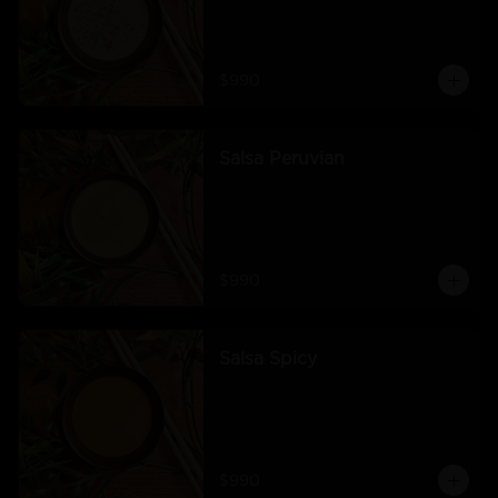
$990
Salsa Peruvian
$990
Salsa Spicy
$990