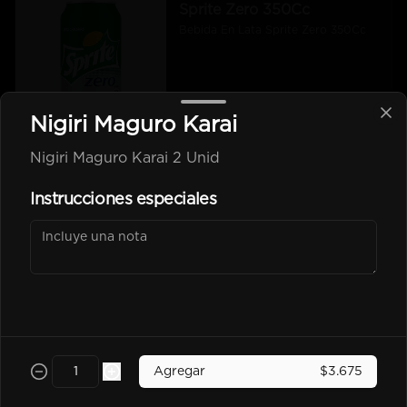
Sprite Zero 350Cc
Bebida En Lata Sprite Zero 350Cc
$2.500
Nigiri Maguro Karai
Nigiri Maguro Karai 2 Unid
kem piña Lata 350Cc
Instrucciones especiales
$2.600
Poked
Agregar
$3.675
-
25
%
Chicken Poked