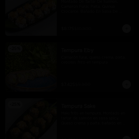
Montado De Tartar De Salmon, 
Camaron Furai, Palta, Quinua 
Crocante, Bañado En Salsa De 
Maracuya
$8.175
$10.900
-
25
%
Tempura Eby
Camarón furai, queso crema, palta, 
cebollín, frito en tempura
$7.425
$9.900
-
25
%
Tempura Sake
Maki frito en tempura, Montado en 
tartar de salmón en salsa spicy, 
Queso crema y palta, bañado en 
salsa unagi