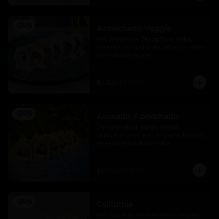
-
25
%
Acevichado Veggie
Roll relleno de Champiñon, Palta, 
Pimentón envuelto en palta con salsa 
acevichada veggie
$7.425
$9.900
-
25
%
Avocado Acevichado
Camarón furai, queso crema, 
ciboulette, envuelto en palta, bañado 
en salsa acevichada takoi
$8.175
$10.900
-
25
%
California
Roll cubierto de semillas de sésamo, 