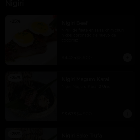
Nigiri
-
25
%
Nigiri Beef
Nigiri de filete en salsa chimichurri 
nikkei coronado de huevo de 
codorniz
$4.425
$5.900
-
25
%
Nigiri Maguro Karai
Nigiri Maguro Karai 2 Unid
$3.675
$4.900
-
25
%
Nigiri Sake Trufa