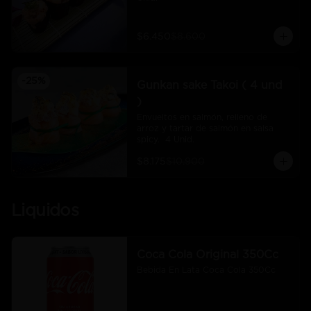
$6.450
$8.600
-
25
%
Gunkan sake Takoi ( 4 und
)
Envueltos en salmón, relleno de 
arroz y tartar de salmón en salsa 
spicy.  4 Unid.
$8.175
$10.900
Liquidos
Coca Cola Original 350Cc
Bebida En Lata Coca Cola 350Cc