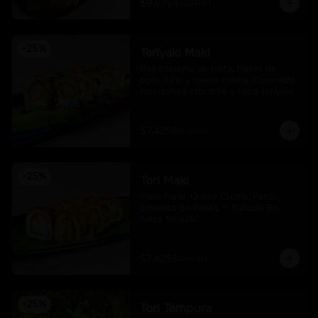
$9.675
$12.900
-
25
%
Teriyaki Maki
Roll cubierto de palta, filetes de 
pollo furai y queso crema. Coronado 
con quinoa crocante y salsa teriyaki.
$7.425
$9.900
-
25
%
Tori Maki
Pollo Furai, Queso Crema, Palta, 
Envuelto En Panko Y Bañado En 
Salsa Teriyaki.
$7.425
$9.900
-
25
%
Tori Tempura