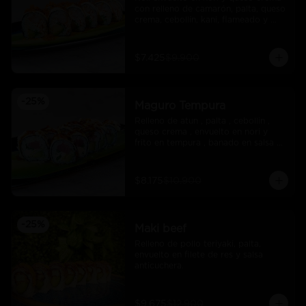
con relleno de camarón, palta, queso 
crema, cebollín, kani, flameado y 
crocante de salmón con salsa unagi
$7.425
$9.900
-
25
%
Maguro Tempura
Relleno de atun , palta , cebollin , 
queso crema , envuelto en nori y 
frito en tempura , banado en salsa 
maracuya .
$8.175
$10.900
-
25
%
Maki beef
Relleno de pollo teriyaki, palta, 
envuelto en filete de res y salsa 
anticuchera.
$9.675
$12.900