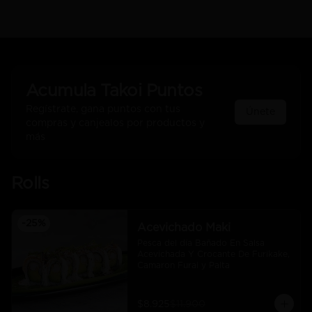
Acumula
Takoi Puntos
Regístrate, gana puntos con tus
Únete
compras y canjealos por productos y
más
Rolls
-
25
%
Acevichado Maki
Pesca del día Bañado En Salsa 
Acevichada Y Crocante De Furikake, 
Camaron Furai y Palta
$8.925
$11.900