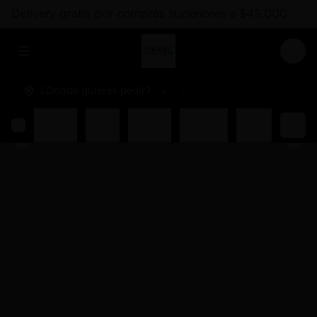
Delivery gratis por compras superiores a $45.000
Abrir menu de navegación
Logi
¿Dónde quieres pedir?
hes
Hosomaki
Salsas
Gunkan
Liquidos
Poked