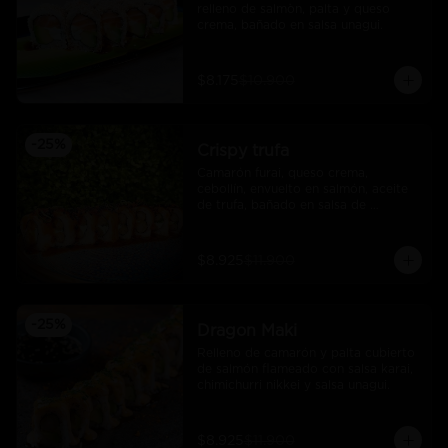
relleno de salmòn, palta y queso 
crema, bañado en salsa unagui.
$8.175
$10.900
-
25
%
Crispy trufa
Camarón furai, queso crema, 
cebollín, envuelto en salmón, aceite 
de trufa, bañado en salsa de 
pimiento piquillo.
$8.925
$11.900
-
25
%
Dragon Maki
Relleno de camarón y palta cubierto 
de salmón flameado con salsa karai, 
chimichurri nikkei y salsa unagui.
$8.925
$11.900