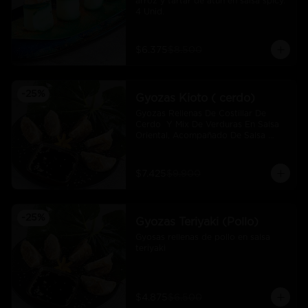
arroz y tartar de atún en salsa spicy.  
4 Unid.
$6.375
$8.500
-
25
%
Gyozas Kioto ( cerdo)
Gyozas Rellenas De Costillar De 
Cerdo  Y Mix De Verduras En Salsa 
Oriental, Acompañado De Salsa 
Ponzú (5 Und)
$7.425
$9.900
-
25
%
Gyozas Teriyaki (Pollo)
Gyosas rellenas de pollo en salsa 
teriyaki
$4.875
$6.500