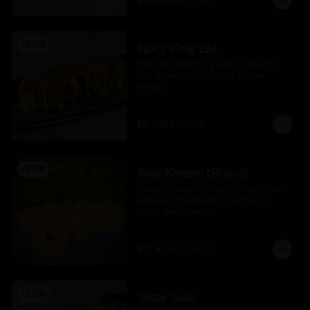
$9.000
$12.000
-
25
%
Spicy King Ebi
Maki de camarón y palta cubierto 
con salsa karai, cebollín y salsa 
unagui
$8.925
$11.900
-
25
%
Tako Karami (Pulpo)
Relleno camarón furay, envuelto en 
palta, acompañado de tartar de 
pulpo acevichado.
$10.425
$13.900
-
25
%
Tartar Sake