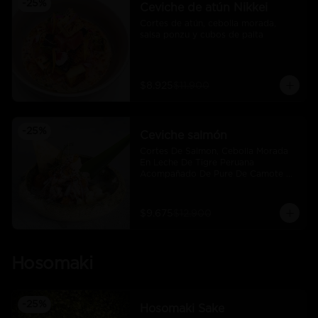
-
25
%
Ceviche de atún Nikkei
Cortes de atún, cebolla morada, 
salsa ponzu y cubos de palta
$8.925
$11.900
-
25
%
Ceviche salmón
Cortes De Salmon, Cebolla Morada 
En Leche De Tigre Peruana 
Acompañado De Pure De Camote Y 
Choclo Peruano.
$9.675
$12.900
Hosomaki
-
25
%
Hosomaki Sake