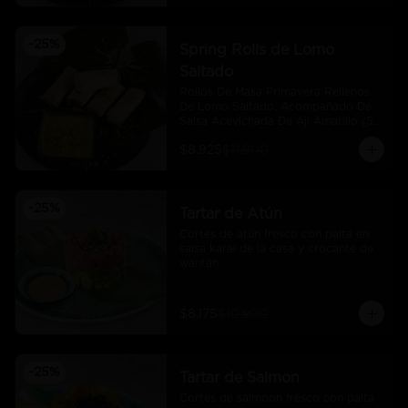
-
25
%
Spring Rolls de Lomo
Saltado
Rollos De Masa Primavera Rellenos 
De Lomo Saltado, Acompañado De 
Salsa Acevichada De Aji Amarillo (5 
Und)
$8.925
$11.900
-
25
%
Tartar de Atún
Cortes de atún fresco con palta en 
salsa karai de la casa y crocante de 
wantán.
$8.175
$10.900
-
25
%
Tartar de Salmon
Cortes de salmoon fresco con palta 