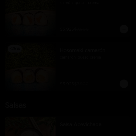
salmón, queso  crema
$5.925
$7.900
-
25
%
Hosomaki camarón
camarón, queso crema
$5.925
$7.900
Salsas
Salsa Acevichada