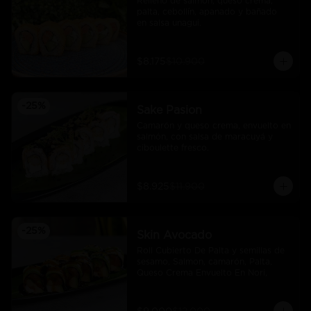
Relleno de salmón, queso crema, 
palta, cebollín, apanado y bañado 
en salsa unagui.
$8.175
$10.900
-
25
%
Sake Pasion
Camarón y queso crema, envuelto en 
salmón, con salsa de maracuyá y 
ciboulette fresco.
$8.925
$11.900
-
25
%
Skin Avocado
Roll Cubierto De Palta y semillas de 
sesamo, Salmon, camarón, Palta, 
Queso Crema Envuelto En Nori,