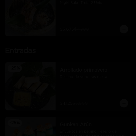
Nigiri Sake Trufa 2 Unid
$3.675
$4.900
Entradas
-
25
%
Arrollado primavera
Relleno de verduras mixta
$4.125
$5.500
-
25
%
Gunkan Atún
Envueltos en pepino, relleno de 