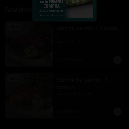
Sashimis
-
25
%
Sashimi De Atún ( 3 cortes
)
Sashimi De Atún
$6.675
$8.900
-
25
%
Sashimi De Salmón ( 3
cortes )
Sashimis De Salmón
$6.675
$8.900