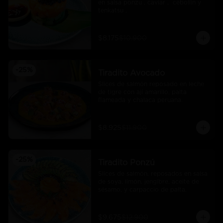
en salsa ponzu , caviar ,  cebollin y 
tenkatsu .
$8.175
$10.900
-
25
%
Tiradito Avocado
Slices de salmón reposado en leche 
de tigre con ají amarillo, palta 
flameada y chalaca peruana.
$8.925
$11.900
-
25
%
Tiradito Ponzú
Slices de salmón, reposados en salsa 
de soya, limón, jengibre, aceite de 
sésamo, y carpaccio de palta.
$9.675
$12.900