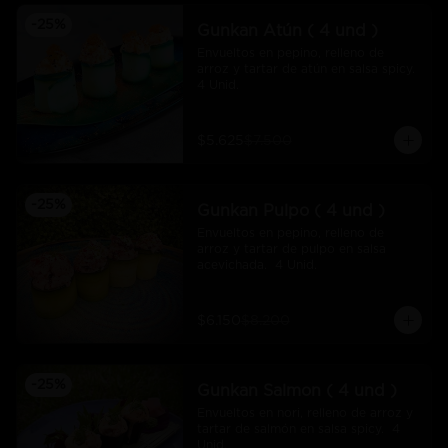
-
25
%
Gunkan Atún ( 4 und )
Envueltos en pepino, relleno de 
arroz y tartar de atún en salsa spicy.  
4 Unid.
$5.625
$7.500
-
25
%
Gunkan Pulpo ( 4 und )
Envueltos en pepino, relleno de 
arroz y tartar de pulpo en salsa 
acevichada.  4 Unid.
$6.150
$8.200
-
25
%
Gunkan Salmon ( 4 und )
Envueltos en nori, relleno de arroz y 
tartar de salmón en salsa spicy.  4 
Unid.