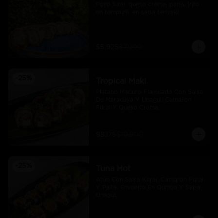
Pollo furai, queso crema, palta, frito 
en tempura, en salsa teriyaki
$5.925
$7.900
-
25
%
Tropical Maki
Plátano Maduro Flameado Con Salsa 
De Maracuyá Y Unagui, Camaron 
Furai Y Queso Crema.
$8.175
$10.900
-
25
%
Tuna Hot
Atún Con Salsa Karai, Camaron Furai 
Y Palta, Envuelto En Quinoa Y Salsa 
Unagui.