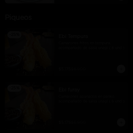
Piqueos
-
25
%
Ebi Tempura
Camarones fritos en tempura, 
acompañado de salsa unagi ( 6 und )
$5.175
$6.900
-
25
%
Ebi furay
Camarones apanados en panko, 
acompañado de salsa unagi ( 6 und )
$5.175
$6.900