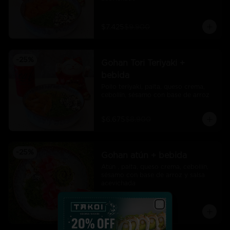
$7.425
$9.900
-
25
%
Gohan Tori Teriyaki +
bebida
Pollo teriyaki, palta, queso crema, 
cebollín, sésamo con base de arroz
$6.675
$8.900
-
25
%
Gohan atún + bebida
Atún , palta, queso crema, cebollín, 
sésamo con base de arroz y salsa 
acevichada
$7.425
$9.900
Close