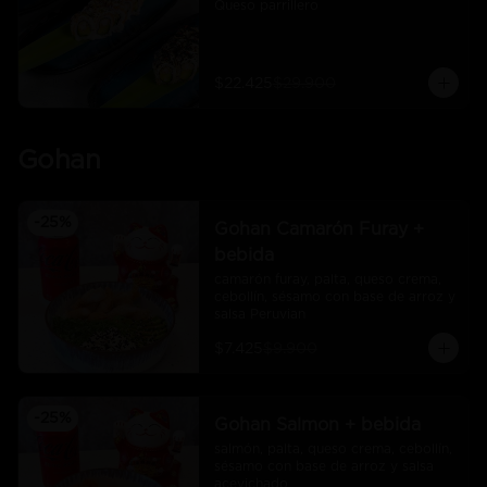
Queso parrillero
$22.425
$29.900
Gohan
-
25
%
Gohan Camarón Furay +
bebida
camarón furay, palta, queso crema, 
cebollín, sésamo con base de arroz y 
salsa Peruvian
$7.425
$9.900
-
25
%
Gohan Salmon + bebida
salmón, palta, queso crema, cebollín, 
sésamo con base de arroz y salsa 
acevichado