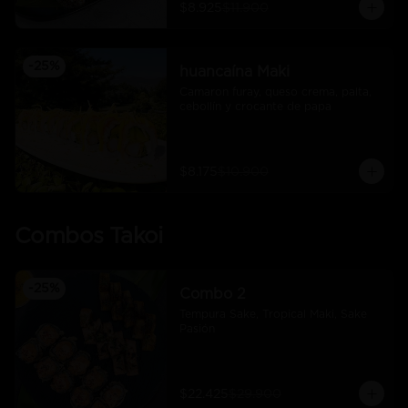
$8.925
$11.900
-
25
%
huancaína Maki
Camaron furay, queso crema, palta, 
cebollín y crocante de papa
$8.175
$10.900
Combos Takoi
-
25
%
Combo 2
Tempura Sake, Tropical Maki, Sake 
Pasión
$22.425
$29.900