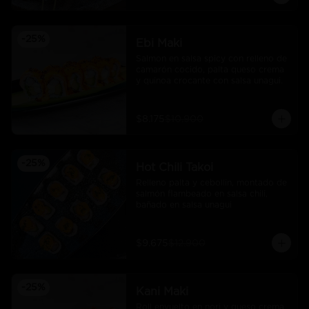
-
25
%
Ebi Maki
Salmon en salsa spicy con relleno de 
camarón cocido, palta queso crema 
y quinoa crocante con salsa unagui.
$8.175
$10.900
-
25
%
Hot Chili Takoi
Relleno palta y cebollin, montado de 
salmón flambeado en salsa chili, 
bañado en salsa unagui
$9.675
$12.900
-
25
%
Kani Maki
Roll envuelto en nori y queso crema 