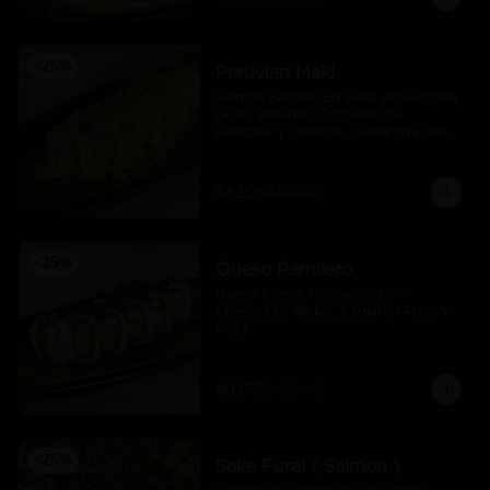
-
25
%
Peruvian Maki
Salmon Bañado En Salsa Acevichada 
De Ají Amarillo, Crocante De 
Furikake Y Cebollin, Camaron Furai 
Y Palta.
$8.925
$11.900
-
25
%
Queso Parrillero
Queso Crema Flameado Con 
Chimichurri Nikkei, Camaron Furai Y 
Palta
$8.175
$10.900
-
25
%
Sake Furai ( Salmon )