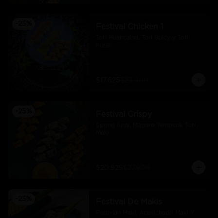
-
25
%
Festival Chicken 1
Tori Huancaina, Tori Spicy y Tori 
Furai
$17.625
$23.500
-
25
%
Festival Crispy
Spring furai, Maguro Tempura, Tori 
Maki
$20.925
$27.900
-
25
%
Festival De Makis
Peruvian Maki. Acevichado Maki Y 