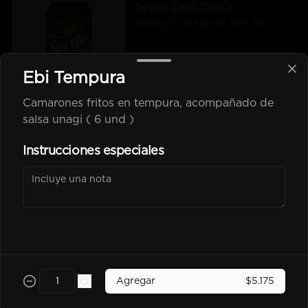
Sprite Zero 350Cc
Bebida En Lata Sprite Zero 350Cc
Ebi Tempura
$2.500
Camarones fritos en tempura, acompañado de
salsa unagi ( 6 und )
kem piña Lata 350Cc
Instrucciones especiales
$2.600
Poked
Agregar
$5.175
-
25
%
Chicken Poked