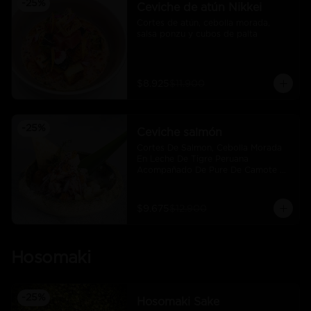
-
25
%
Ceviche de atún Nikkei
Cortes de atún, cebolla morada, 
salsa ponzu y cubos de palta
$8.925
$11.900
-
25
%
Ceviche salmón
Cortes De Salmon, Cebolla Morada 
En Leche De Tigre Peruana 
Acompañado De Pure De Camote Y 
Choclo Peruano.
$9.675
$12.900
Hosomaki
-
25
%
Hosomaki Sake