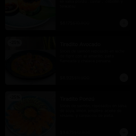
en salsa ponzu , caviar ,  cebollin y 
tenkatsu .
$8.175
$10.900
-
25
%
Tiradito Avocado
Slices de salmón reposado en leche 
de tigre con ají amarillo, palta 
flameada y chalaca peruana.
$8.925
$11.900
-
25
%
Tiradito Ponzú
Slices de salmón, reposados en salsa 
de soya, limón, jengibre, aceite de 
sésamo, y carpaccio de palta.
$9.675
$12.900