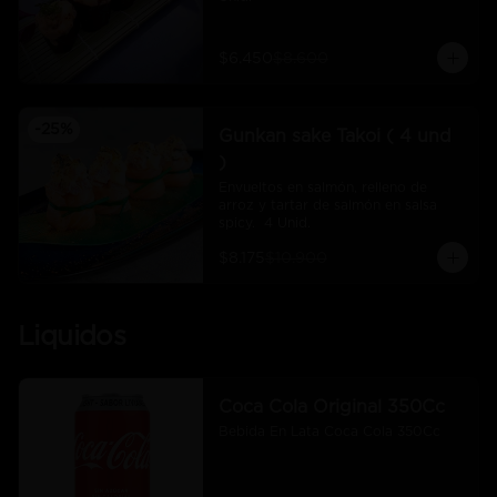
$6.450
$8.600
-
25
%
Gunkan sake Takoi ( 4 und
)
Envueltos en salmón, relleno de 
arroz y tartar de salmón en salsa 
spicy.  4 Unid.
$8.175
$10.900
Liquidos
Coca Cola Original 350Cc
Bebida En Lata Coca Cola 350Cc