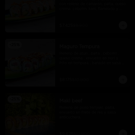
con relleno de camarón, palta, queso 
crema, cebollín, kani, flameado y 
crocante de salmón con salsa unagi
$7.425
$9.900
-
25
%
Maguro Tempura
Relleno de atun , palta , cebollin , 
queso crema , envuelto en nori y 
frito en tempura , banado en salsa 
maracuya .
$8.175
$10.900
-
25
%
Maki beef
Relleno de pollo teriyaki, palta, 
envuelto en filete de res y salsa 
anticuchera.
$9.675
$12.900