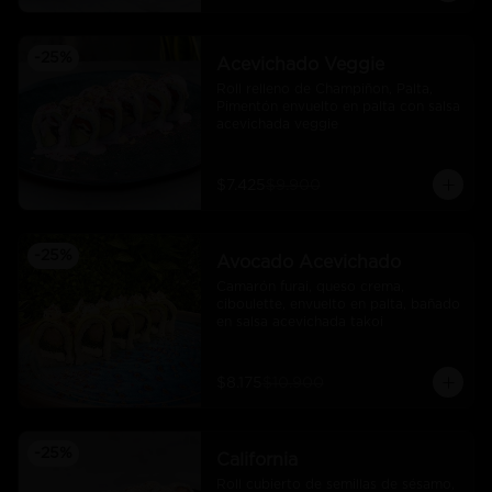
-
25
%
Acevichado Veggie
Roll relleno de Champiñon, Palta, 
Pimentón envuelto en palta con salsa 
acevichada veggie
$7.425
$9.900
-
25
%
Avocado Acevichado
Camarón furai, queso crema, 
ciboulette, envuelto en palta, bañado 
en salsa acevichada takoi
$8.175
$10.900
-
25
%
California
Roll cubierto de semillas de sésamo, 