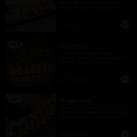
relleno de salmòn, palta y queso 
crema, bañado en salsa unagui.
$8.175
$10.900
-
25
%
Crispy trufa
Camarón furai, queso crema, 
cebollín, envuelto en salmón, aceite 
de trufa, bañado en salsa de 
pimiento piquillo.
$8.925
$11.900
-
25
%
Dragon Maki
Relleno de camarón y palta cubierto 
de salmón flameado con salsa karai, 
chimichurri nikkei y salsa unagui.
$8.925
$11.900