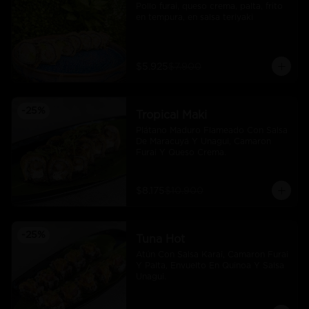
Pollo furai, queso crema, palta, frito 
en tempura, en salsa teriyaki
$5.925
$7.900
-
25
%
Tropical Maki
Plátano Maduro Flameado Con Salsa 
De Maracuyá Y Unagui, Camaron 
Furai Y Queso Crema.
$8.175
$10.900
-
25
%
Tuna Hot
Atún Con Salsa Karai, Camaron Furai 
Y Palta, Envuelto En Quinoa Y Salsa 
Unagui.