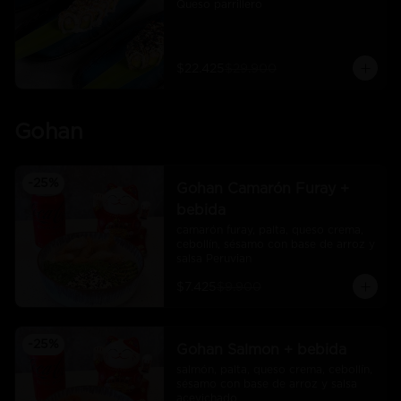
Queso parrillero
$22.425
$29.900
Gohan
-
25
%
Gohan Camarón Furay +
bebida
camarón furay, palta, queso crema, 
cebollín, sésamo con base de arroz y 
salsa Peruvian
$7.425
$9.900
-
25
%
Gohan Salmon + bebida
salmón, palta, queso crema, cebollín, 
sésamo con base de arroz y salsa 
acevichado