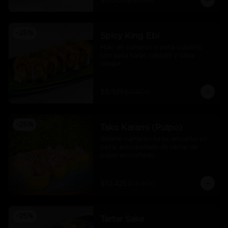
$9.000
$12.000
-
25
%
Spicy King Ebi
Maki de camarón y palta cubierto 
con salsa karai, cebollín y salsa 
unagui
$8.925
$11.900
-
25
%
Tako Karami (Pulpo)
Relleno camarón furay, envuelto en 
palta, acompañado de tartar de 
pulpo acevichado.
$10.425
$13.900
-
25
%
Tartar Sake