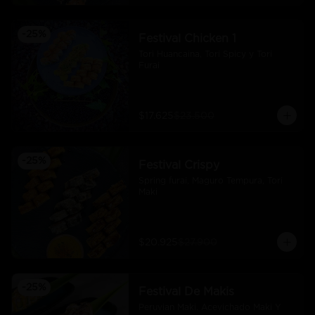
-
25
%
Festival Chicken 1
Tori Huancaina, Tori Spicy y Tori 
Furai
$17.625
$23.500
-
25
%
Festival Crispy
Spring furai, Maguro Tempura, Tori 
Maki
$20.925
$27.900
-
25
%
Festival De Makis
Peruvian Maki. Acevichado Maki Y 