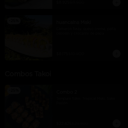
$8.925
$11.900
-
25
%
huancaína Maki
Camaron furay, queso crema, palta, 
cebollín y crocante de papa
$8.175
$10.900
Combos Takoi
-
25
%
Combo 2
Tempura Sake, Tropical Maki, Sake 
Pasión
$22.425
$29.900