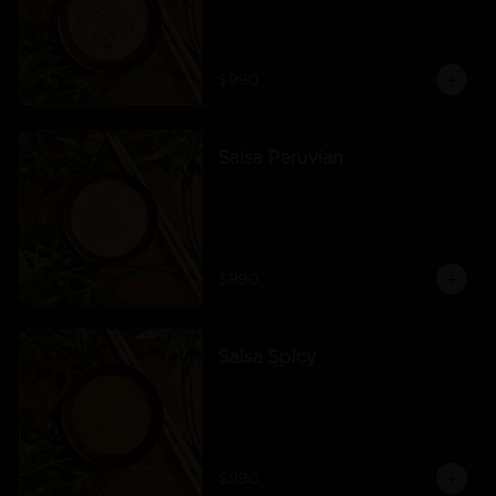
$990
Salsa Peruvian
$990
Salsa Spicy
$990