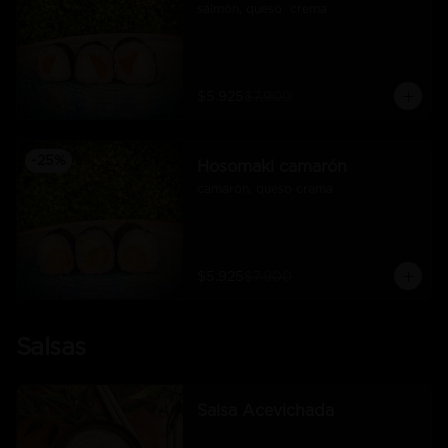
salmón, queso  crema
$5.925
$7.900
-
25
%
Hosomaki camarón
camarón, queso crema
$5.925
$7.900
Salsas
Salsa Acevichada