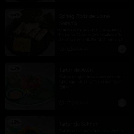
-
25
%
Spring Rolls de Lomo
Saltado
Rollos De Masa Primavera Rellenos 
De Lomo Saltado, Acompañado De 
Salsa Acevichada De Aji Amarillo (5 
Und)
$8.925
$11.900
-
25
%
Tartar de Atún
Cortes de atún fresco con palta en 
salsa karai de la casa y crocante de 
wantán.
$8.175
$10.900
-
25
%
Tartar de Salmon
Cortes de salmoon fresco con palta 