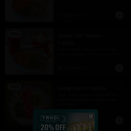
$7.425
$9.900
-
25
%
Gohan Tori Teriyaki +
bebida
Pollo teriyaki, palta, queso crema, 
cebollín, sésamo con base de arroz
$6.675
$8.900
-
25
%
Gohan atún + bebida
Atún , palta, queso crema, cebollín, 
sésamo con base de arroz y salsa 
acevichada
$7.425
$9.900
Close