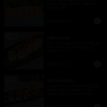
Relleno de salmón, queso crema, 
palta, cebollín, apanado y bañado 
en salsa unagui.
$8.175
$10.900
-
25
%
Sake Pasion
Camarón y queso crema, envuelto en 
salmón, con salsa de maracuyá y 
ciboulette fresco.
$8.925
$11.900
-
25
%
Skin Avocado
Roll Cubierto De Palta y semillas de 
sesamo, Salmon, camarón, Palta, 
Queso Crema Envuelto En Nori,