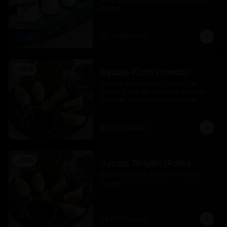
arroz y tartar de atún en salsa spicy.  
4 Unid.
$6.375
$8.500
-
25
%
Gyozas Kioto ( cerdo)
Gyozas Rellenas De Costillar De 
Cerdo  Y Mix De Verduras En Salsa 
Oriental, Acompañado De Salsa 
Ponzú (5 Und)
$7.425
$9.900
-
25
%
Gyozas Teriyaki (Pollo)
Gyosas rellenas de pollo en salsa 
teriyaki
$4.875
$6.500