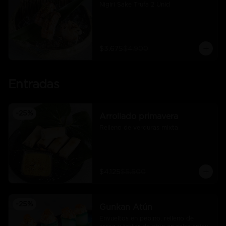
Nigiri Sake Trufa 2 Unid
$3.675
$4.900
Entradas
-
25
%
Arrollado primavera
Relleno de verduras mixta
$4.125
$5.500
-
25
%
Gunkan Atún
Envueltos en pepino, relleno de 