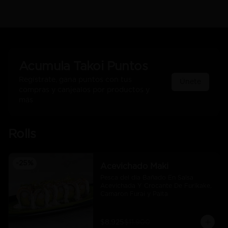
Acumula
Takoi Puntos
Regístrate, gana puntos con tus
Únete
compras y canjealos por productos y
más
Rolls
-
25
%
Acevichado Maki
Pesca del día Bañado En Salsa 
Acevichada Y Crocante De Furikake, 
Camaron Furai y Palta
$8.925
$11.900