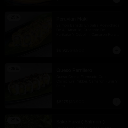
-
25
%
Peruvian Maki
Salmon Bañado En Salsa Acevichada 
De Ají Amarillo, Crocante De 
Furikake Y Cebollin, Camaron Furai 
Y Palta.
$8.925
$11.900
-
25
%
Queso Parrillero
Queso Crema Flameado Con 
Chimichurri Nikkei, Camaron Furai Y 
Palta
$8.175
$10.900
-
25
%
Sake Furai ( Salmon )