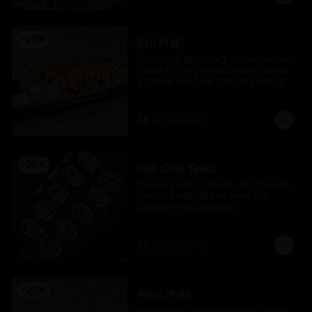
-
25
%
Ebi Maki
Salmon en salsa spicy con relleno de 
camarón cocido, palta queso crema 
y quinoa crocante con salsa unagui.
$8.175
$10.900
-
25
%
Hot Chili Takoi
Relleno palta y cebollin, montado de 
salmón flambeado en salsa chili, 
bañado en salsa unagui
$9.675
$12.900
-
25
%
Kani Maki
Roll envuelto en nori y queso crema 