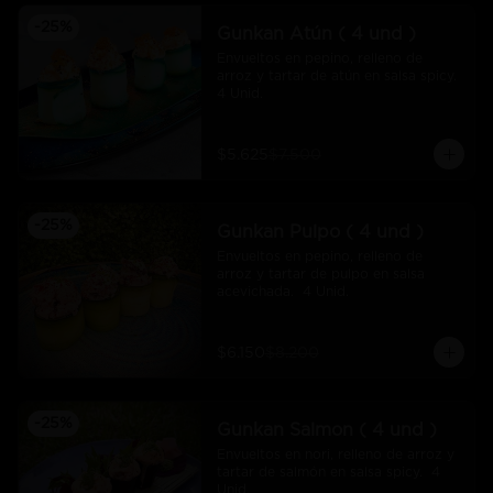
-
25
%
Gunkan Atún ( 4 und )
Envueltos en pepino, relleno de 
arroz y tartar de atún en salsa spicy.  
4 Unid.
$5.625
$7.500
-
25
%
Gunkan Pulpo ( 4 und )
Envueltos en pepino, relleno de 
arroz y tartar de pulpo en salsa 
acevichada.  4 Unid.
$6.150
$8.200
-
25
%
Gunkan Salmon ( 4 und )
Envueltos en nori, relleno de arroz y 
tartar de salmón en salsa spicy.  4 
Unid.