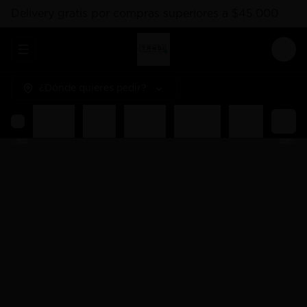
Delivery gratis por compras superiores a $45.000
Abrir menu de navegación
Logi
¿Dónde quieres pedir?
hes
Hosomaki
Salsas
Gunkan
Liquidos
Poked