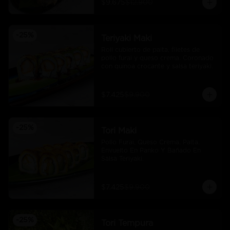
$9.675
$12.900
-
25
%
Teriyaki Maki
Roll cubierto de palta, filetes de 
pollo furai y queso crema. Coronado 
con quinoa crocante y salsa teriyaki.
$7.425
$9.900
-
25
%
Tori Maki
Pollo Furai, Queso Crema, Palta, 
Envuelto En Panko Y Bañado En 
Salsa Teriyaki.
$7.425
$9.900
-
25
%
Tori Tempura