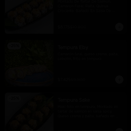
Montado De Tartar De Salmon, 
Camaron Furai, Palta, Quinua 
Crocante, Bañado En Salsa De 
Maracuya
$8.175
$10.900
-
25
%
Tempura Eby
Camarón furai, queso crema, palta, 
cebollín, frito en tempura
$7.425
$9.900
-
25
%
Tempura Sake
Maki frito en tempura, Montado en 
tartar de salmón en salsa spicy, 
Queso crema y palta, bañado en 
salsa unagi