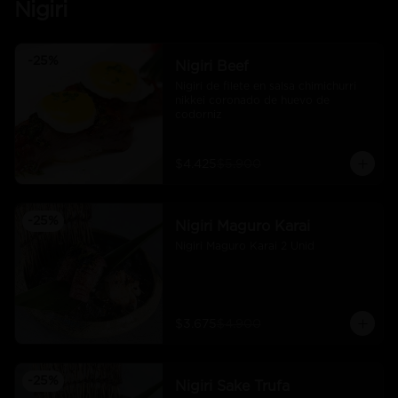
Nigiri
-
25
%
Nigiri Beef
Nigiri de filete en salsa chimichurri 
nikkei coronado de huevo de 
codorniz
$4.425
$5.900
-
25
%
Nigiri Maguro Karai
Nigiri Maguro Karai 2 Unid
$3.675
$4.900
-
25
%
Nigiri Sake Trufa