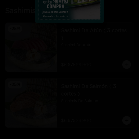
Sashimis
-
25
%
Sashimi De Atún ( 3 cortes
)
Sashimi De Atún
$6.675
$8.900
-
25
%
Sashimi De Salmón ( 3
cortes )
Sashimis De Salmón
$6.675
$8.900