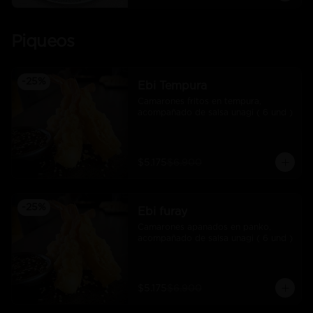
Piqueos
-
25
%
Ebi Tempura
Camarones fritos en tempura, 
acompañado de salsa unagi ( 6 und )
$5.175
$6.900
-
25
%
Ebi furay
Camarones apanados en panko, 
acompañado de salsa unagi ( 6 und )
$5.175
$6.900