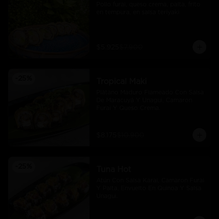
Pollo furai, queso crema, palta, frito 
en tempura, en salsa teriyaki
$5.925
$7.900
-
25
%
Tropical Maki
Plátano Maduro Flameado Con Salsa 
De Maracuyá Y Unagui, Camaron 
Furai Y Queso Crema.
$8.175
$10.900
-
25
%
Tuna Hot
Atún Con Salsa Karai, Camaron Furai 
Y Palta, Envuelto En Quinoa Y Salsa 
Unagui.