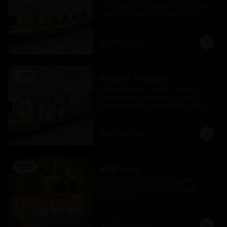
con relleno de camarón, palta, queso 
crema, cebollín, kani, flameado y 
crocante de salmón con salsa unagi
$7.425
$9.900
-
25
%
Maguro Tempura
Relleno de atun , palta , cebollin , 
queso crema , envuelto en nori y 
frito en tempura , banado en salsa 
maracuya .
$8.175
$10.900
-
25
%
Maki beef
Relleno de pollo teriyaki, palta, 
envuelto en filete de res y salsa 
anticuchera.
$9.675
$12.900