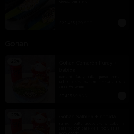
Queso parrillero
$22.425
$29.900
Gohan
-
25
%
Gohan Camarón Furay +
bebida
camarón furay, palta, queso crema, 
cebollín, sésamo con base de arroz y 
salsa Peruvian
$7.425
$9.900
-
25
%
Gohan Salmon + bebida
salmón, palta, queso crema, cebollín, 
sésamo con base de arroz y salsa 
acevichado