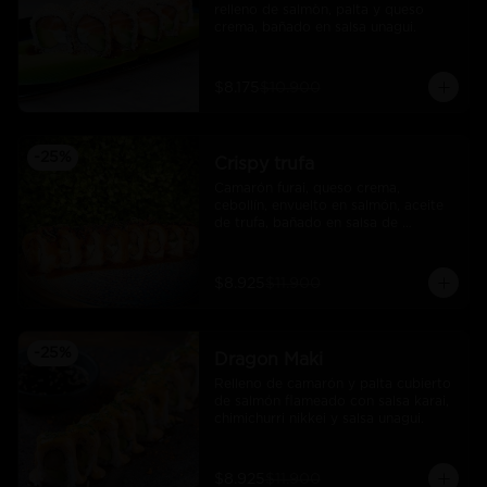
relleno de salmòn, palta y queso 
crema, bañado en salsa unagui.
$8.175
$10.900
-
25
%
Crispy trufa
Camarón furai, queso crema, 
cebollín, envuelto en salmón, aceite 
de trufa, bañado en salsa de 
pimiento piquillo.
$8.925
$11.900
-
25
%
Dragon Maki
Relleno de camarón y palta cubierto 
de salmón flameado con salsa karai, 
chimichurri nikkei y salsa unagui.
$8.925
$11.900