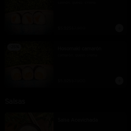
salmón, queso  crema
$5.925
$7.900
-
25
%
Hosomaki camarón
camarón, queso crema
$5.925
$7.900
Salsas
Salsa Acevichada