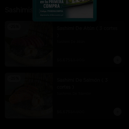
Sashimis
-
25
%
Sashimi De Atún ( 3 cortes
)
Sashimi De Atún
$6.675
$8.900
-
25
%
Sashimi De Salmón ( 3
cortes )
Sashimis De Salmón
$6.675
$8.900