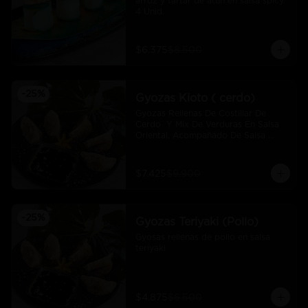
arroz y tartar de atún en salsa spicy.  
4 Unid.
$6.375
$8.500
-
25
%
Gyozas Kioto ( cerdo)
Gyozas Rellenas De Costillar De 
Cerdo  Y Mix De Verduras En Salsa 
Oriental, Acompañado De Salsa 
Ponzú (5 Und)
$7.425
$9.900
-
25
%
Gyozas Teriyaki (Pollo)
Gyosas rellenas de pollo en salsa 
teriyaki
$4.875
$6.500