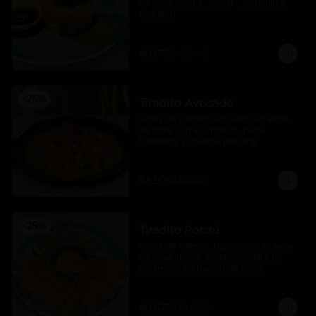
en salsa ponzu , caviar ,  cebollin y 
tenkatsu .
$8.175
$10.900
-
25
%
Tiradito Avocado
Slices de salmón reposado en leche 
de tigre con ají amarillo, palta 
flameada y chalaca peruana.
$8.925
$11.900
-
25
%
Tiradito Ponzú
Slices de salmón, reposados en salsa 
de soya, limón, jengibre, aceite de 
sésamo, y carpaccio de palta.
$9.675
$12.900