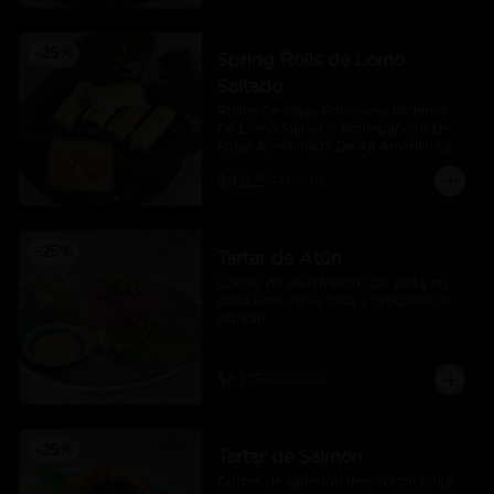
-
25
%
Spring Rolls de Lomo
Saltado
Rollos De Masa Primavera Rellenos 
De Lomo Saltado, Acompañado De 
Salsa Acevichada De Aji Amarillo (5 
Und)
$8.925
$11.900
-
25
%
Tartar de Atún
Cortes de atún fresco con palta en 
salsa karai de la casa y crocante de 
wantán.
$8.175
$10.900
-
25
%
Tartar de Salmon
Cortes de salmoon fresco con palta 