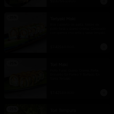
$9.675
$12.900
-
25
%
Teriyaki Maki
Roll cubierto de palta, filetes de 
pollo furai y queso crema. Coronado 
con quinoa crocante y salsa teriyaki.
$7.425
$9.900
-
25
%
Tori Maki
Pollo Furai, Queso Crema, Palta, 
Envuelto En Panko Y Bañado En 
Salsa Teriyaki.
$7.425
$9.900
-
25
%
Tori Tempura