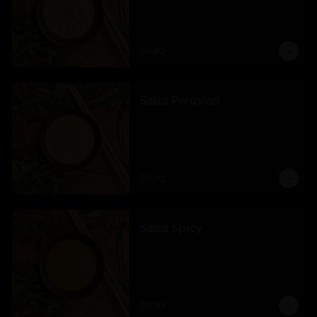
$990
Salsa Peruvian
$990
Salsa Spicy
$990