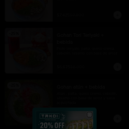
$7.425
$9.900
-
25
%
Gohan Tori Teriyaki +
bebida
Pollo teriyaki, palta, queso crema, 
cebollín, sésamo con base de arroz
$6.675
$8.900
-
25
%
Gohan atún + bebida
Atún , palta, queso crema, cebollín, 
sésamo con base de arroz y salsa 
acevichada
$7.425
$9.900
Close