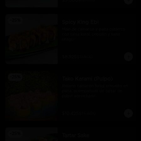
$9.000
$12.000
-
25
%
Spicy King Ebi
Maki de camarón y palta cubierto 
con salsa karai, cebollín y salsa 
unagui
$8.925
$11.900
-
25
%
Tako Karami (Pulpo)
Relleno camarón furay, envuelto en 
palta, acompañado de tartar de 
pulpo acevichado.
$10.425
$13.900
-
25
%
Tartar Sake