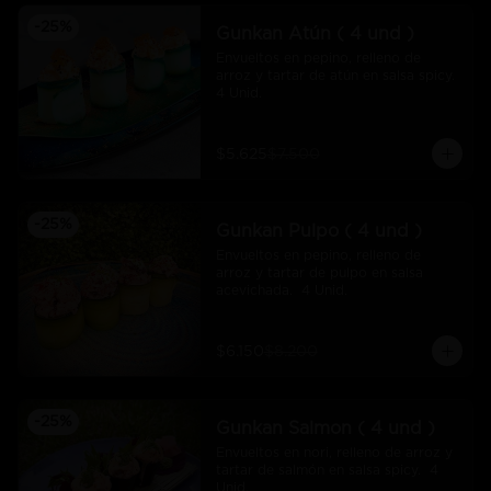
-
25
%
Gunkan Atún ( 4 und )
Envueltos en pepino, relleno de 
arroz y tartar de atún en salsa spicy.  
4 Unid.
$5.625
$7.500
-
25
%
Gunkan Pulpo ( 4 und )
Envueltos en pepino, relleno de 
arroz y tartar de pulpo en salsa 
acevichada.  4 Unid.
$6.150
$8.200
-
25
%
Gunkan Salmon ( 4 und )
Envueltos en nori, relleno de arroz y 
tartar de salmón en salsa spicy.  4 
Unid.