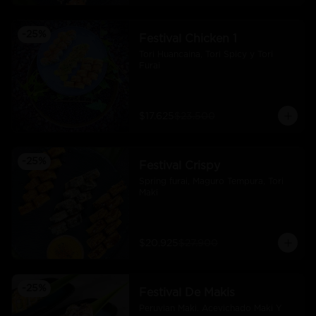
-
25
%
Festival Chicken 1
Tori Huancaina, Tori Spicy y Tori 
Furai
$17.625
$23.500
-
25
%
Festival Crispy
Spring furai, Maguro Tempura, Tori 
Maki
$20.925
$27.900
-
25
%
Festival De Makis
Peruvian Maki. Acevichado Maki Y 