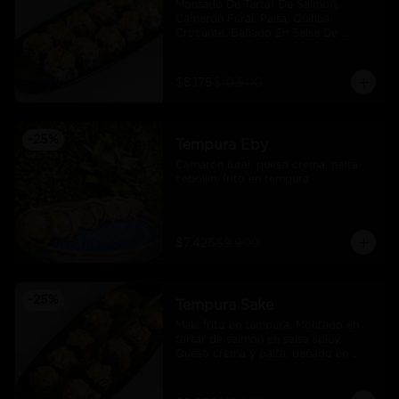
Montado De Tartar De Salmon, 
Camaron Furai, Palta, Quinua 
Crocante, Bañado En Salsa De 
Maracuya
$8.175
$10.900
-
25
%
Tempura Eby
Camarón furai, queso crema, palta, 
cebollín, frito en tempura
$7.425
$9.900
-
25
%
Tempura Sake
Maki frito en tempura, Montado en 
tartar de salmón en salsa spicy, 
Queso crema y palta, bañado en 
salsa unagi