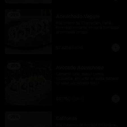
-
25
%
Acevichado Veggie
Roll relleno de Champiñon, Palta, 
Pimentón envuelto en palta con salsa 
acevichada veggie
$7.425
$9.900
-
25
%
Avocado Acevichado
Camarón furai, queso crema, 
ciboulette, envuelto en palta, bañado 
en salsa acevichada takoi
$8.175
$10.900
-
25
%
California
Roll cubierto de semillas de sésamo, 