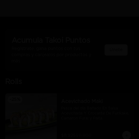
Acumula
Takoi Puntos
Regístrate, gana puntos con tus
Únete
compras y canjealos por productos y
más
Rolls
-
25
%
Acevichado Maki
Pesca del día Bañado En Salsa 
Acevichada Y Crocante De Furikake, 
Camaron Furai y Palta
$8.925
$11.900