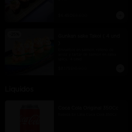
$6.450
$8.600
-
25
%
Gunkan sake Takoi ( 4 und
)
Envueltos en salmón, relleno de 
arroz y tartar de salmón en salsa 
spicy.  4 Unid.
$8.175
$10.900
Liquidos
Coca Cola Original 350Cc
Bebida En Lata Coca Cola 350Cc