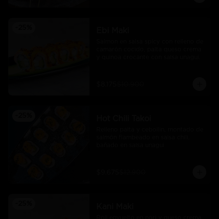
-
25
%
Ebi Maki
Salmon en salsa spicy con relleno de 
camarón cocido, palta queso crema 
y quinoa crocante con salsa unagui.
$8.175
$10.900
-
25
%
Hot Chili Takoi
Relleno palta y cebollin, montado de 
salmón flambeado en salsa chili, 
bañado en salsa unagui
$9.675
$12.900
-
25
%
Kani Maki
Roll envuelto en nori y queso crema 