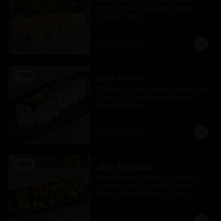
Relleno de salmón, queso crema, 
palta, cebollín, apanado y bañado 
en salsa unagui.
$8.175
$10.900
-
25
%
Sake Pasion
Camarón y queso crema, envuelto en 
salmón, con salsa de maracuyá y 
ciboulette fresco.
$8.925
$11.900
-
25
%
Skin Avocado
Roll Cubierto De Palta y semillas de 
sesamo, Salmon, camarón, Palta, 
Queso Crema Envuelto En Nori,