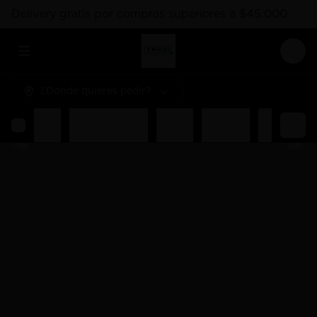
Delivery gratis por compras superiores a $45.000
Abrir menu de navegación
Logi
¿Dónde quieres pedir?
Rolls
Combos Takoi
Gohan
Sashimis
Nigiri
Ent