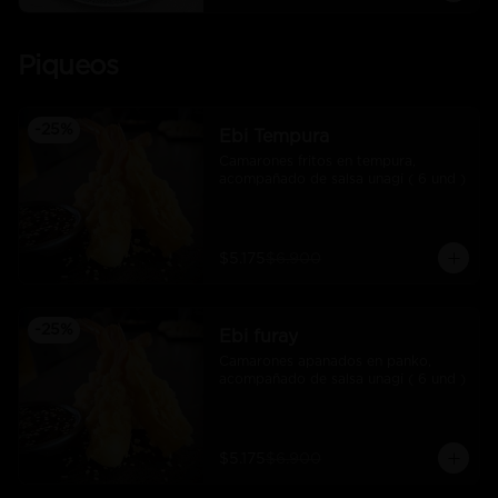
Piqueos
-
25
%
Ebi Tempura
Camarones fritos en tempura, 
acompañado de salsa unagi ( 6 und )
$5.175
$6.900
-
25
%
Ebi furay
Camarones apanados en panko, 
acompañado de salsa unagi ( 6 und )
$5.175
$6.900