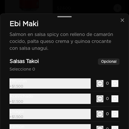
$2.600
Ebi Maki
Coca Cola Zero 350Cc
Salmon en salsa spicy con relleno de camarón
Bebida En Lata Zero 350Cc
cocido, palta queso crema y quinoa crocante
con salsa unagui.
$2.600
Salsas Takoi
Opcional
Seleccione 0
Sprite Original 350Cc
Peruvian
0
+
$1.500
Bebida En Lata Sprite 350Cc
Acevichado
0
+
$1.500
Unagui
$2.200
0
+
$1.500
Salmon