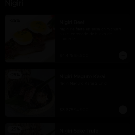
Nigiri
-
25
%
Nigiri Beef
Nigiri de filete en salsa chimichurri 
nikkei coronado de huevo de 
codorniz
$4.425
$5.900
-
25
%
Nigiri Maguro Karai
Nigiri Maguro Karai 2 Unid
$3.675
$4.900
-
25
%
Nigiri Sake Trufa