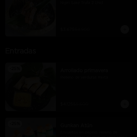
Nigiri Sake Trufa 2 Unid
$3.675
$4.900
Entradas
-
25
%
Arrollado primavera
Relleno de verduras mixta
$4.125
$5.500
-
25
%
Gunkan Atún
Envueltos en pepino, relleno de 