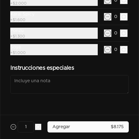
0
Sprite Zero 350Cc
+
$2.000
Bebida En Lata Sprite Zero 350Cc
Karai Spicy
0
+
$1.600
Ponzu
0
+
$1.300
$2.500
Soya
0
+
$1.000
kem piña Lata 350Cc
Instrucciones especiales
$2.600
Poked
Agregar
$8.175
-
25
%
Chicken Poked