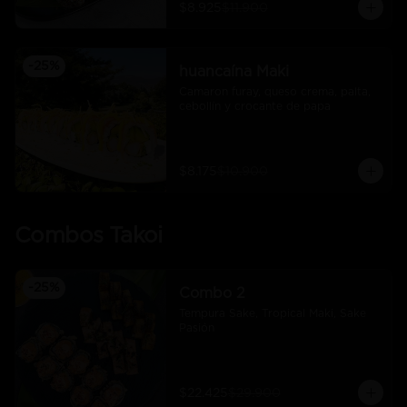
$8.925
$11.900
-
25
%
huancaína Maki
Camaron furay, queso crema, palta, 
cebollín y crocante de papa
$8.175
$10.900
Combos Takoi
-
25
%
Combo 2
Tempura Sake, Tropical Maki, Sake 
Pasión
$22.425
$29.900