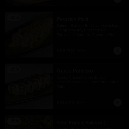
-
25
%
Peruvian Maki
Salmon Bañado En Salsa Acevichada 
De Ají Amarillo, Crocante De 
Furikake Y Cebollin, Camaron Furai 
Y Palta.
$8.925
$11.900
-
25
%
Queso Parrillero
Queso Crema Flameado Con 
Chimichurri Nikkei, Camaron Furai Y 
Palta
$8.175
$10.900
-
25
%
Sake Furai ( Salmon )