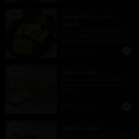
-
25
%
Spring Rolls de Lomo
Saltado
Rollos De Masa Primavera Rellenos 
De Lomo Saltado, Acompañado De 
Salsa Acevichada De Aji Amarillo (5 
Und)
$8.925
$11.900
-
25
%
Tartar de Atún
Cortes de atún fresco con palta en 
salsa karai de la casa y crocante de 
wantán.
$8.175
$10.900
-
25
%
Tartar de Salmon
Cortes de salmoon fresco con palta 