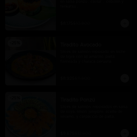
en salsa ponzu , caviar ,  cebollin y 
tenkatsu .
$8.175
$10.900
-
25
%
Tiradito Avocado
Slices de salmón reposado en leche 
de tigre con ají amarillo, palta 
flameada y chalaca peruana.
$8.925
$11.900
-
25
%
Tiradito Ponzú
Slices de salmón, reposados en salsa 
de soya, limón, jengibre, aceite de 
sésamo, y carpaccio de palta.
$9.675
$12.900