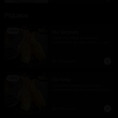
Piqueos
-
25
%
Ebi Tempura
Camarones fritos en tempura, 
acompañado de salsa unagi ( 6 und )
$5.175
$6.900
-
25
%
Ebi furay
Camarones apanados en panko, 
acompañado de salsa unagi ( 6 und )
$5.175
$6.900