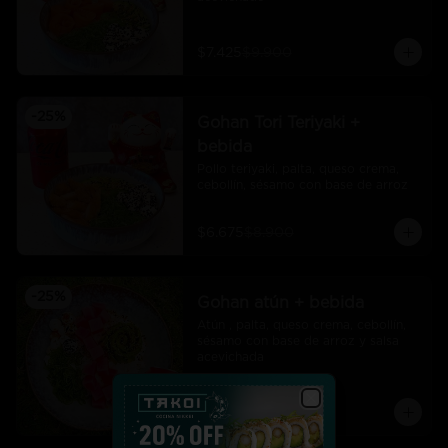
$7.425
$9.900
-
25
%
Gohan Tori Teriyaki +
bebida
Pollo teriyaki, palta, queso crema, 
cebollín, sésamo con base de arroz
$6.675
$8.900
-
25
%
Gohan atún + bebida
Atún , palta, queso crema, cebollín, 
sésamo con base de arroz y salsa 
acevichada
$7.425
$9.900
Close