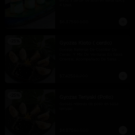
arroz y tartar de atún en salsa spicy.  
4 Unid.
$6.375
$8.500
-
25
%
Gyozas Kioto ( cerdo)
Gyozas Rellenas De Costillar De 
Cerdo  Y Mix De Verduras En Salsa 
Oriental, Acompañado De Salsa 
Ponzú (5 Und)
$7.425
$9.900
-
25
%
Gyozas Teriyaki (Pollo)
Gyosas rellenas de pollo en salsa 
teriyaki
$4.875
$6.500