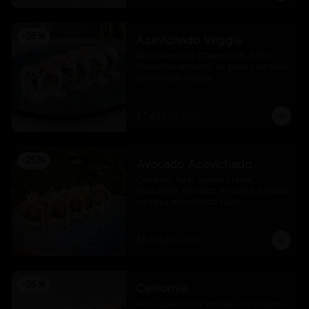
-
25
%
Acevichado Veggie
Roll relleno de Champiñon, Palta, 
Pimentón envuelto en palta con salsa 
acevichada veggie
$7.425
$9.900
-
25
%
Avocado Acevichado
Camarón furai, queso crema, 
ciboulette, envuelto en palta, bañado 
en salsa acevichada takoi
$8.175
$10.900
-
25
%
California
Roll cubierto de semillas de sésamo, 