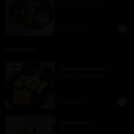
Nigiri Sake Trufa 2 Unid
$3.675
$4.900
Entradas
-
25
%
Arrollado primavera
Relleno de verduras mixta
$4.125
$5.500
-
25
%
Gunkan Atún
Envueltos en pepino, relleno de 