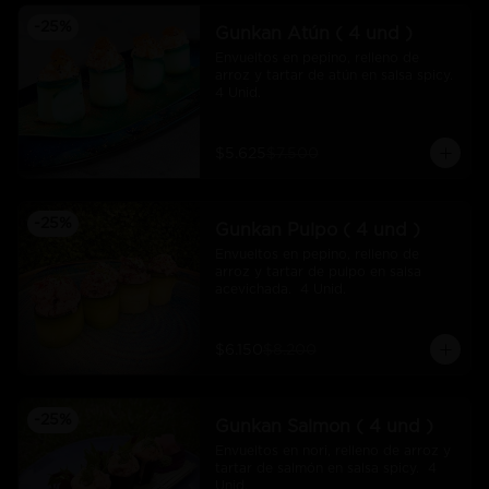
-
25
%
Gunkan Atún ( 4 und )
Envueltos en pepino, relleno de 
arroz y tartar de atún en salsa spicy.  
4 Unid.
$5.625
$7.500
-
25
%
Gunkan Pulpo ( 4 und )
Envueltos en pepino, relleno de 
arroz y tartar de pulpo en salsa 
acevichada.  4 Unid.
$6.150
$8.200
-
25
%
Gunkan Salmon ( 4 und )
Envueltos en nori, relleno de arroz y 
tartar de salmón en salsa spicy.  4 
Unid.