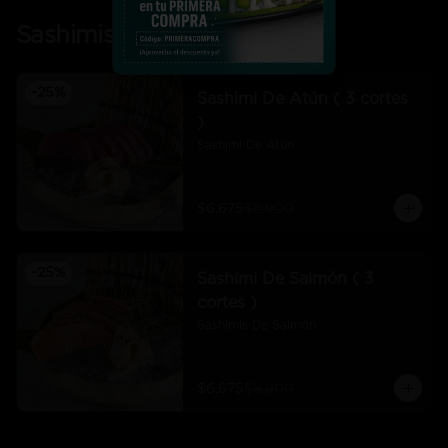
Sashimis
-
25
%
Sashimi De Atún ( 3 cortes
)
Sashimi De Atún
$6.675
$8.900
-
25
%
Sashimi De Salmón ( 3
cortes )
Sashimis De Salmón
$6.675
$8.900