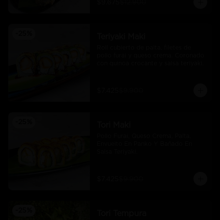
$9.675
$12.900
-
25
%
Teriyaki Maki
Roll cubierto de palta, filetes de 
pollo furai y queso crema. Coronado 
con quinoa crocante y salsa teriyaki.
$7.425
$9.900
-
25
%
Tori Maki
Pollo Furai, Queso Crema, Palta, 
Envuelto En Panko Y Bañado En 
Salsa Teriyaki.
$7.425
$9.900
-
25
%
Tori Tempura