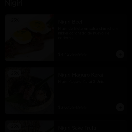
Nigiri
-
25
%
Nigiri Beef
Nigiri de filete en salsa chimichurri 
nikkei coronado de huevo de 
codorniz
$4.425
$5.900
-
25
%
Nigiri Maguro Karai
Nigiri Maguro Karai 2 Unid
$3.675
$4.900
-
25
%
Nigiri Sake Trufa