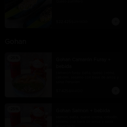
Queso parrillero
$22.425
$29.900
Gohan
-
25
%
Gohan Camarón Furay +
bebida
camarón furay, palta, queso crema, 
cebollín, sésamo con base de arroz y 
salsa Peruvian
$7.425
$9.900
-
25
%
Gohan Salmon + bebida
salmón, palta, queso crema, cebollín, 
sésamo con base de arroz y salsa 
acevichado