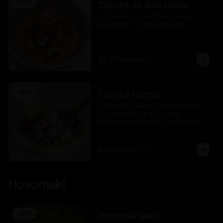
-
25
%
Ceviche de atún Nikkei
Cortes de atún, cebolla morada, 
salsa ponzu y cubos de palta
$8.925
$11.900
-
25
%
Ceviche salmón
Cortes De Salmon, Cebolla Morada 
En Leche De Tigre Peruana 
Acompañado De Pure De Camote Y 
Choclo Peruano.
$9.675
$12.900
Hosomaki
-
25
%
Hosomaki Sake