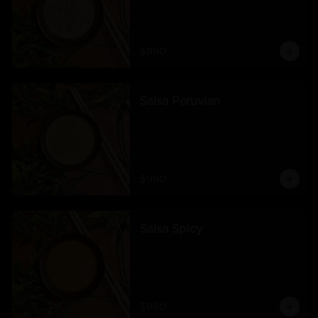
$990
Salsa Peruvian
$990
Salsa Spicy
$990