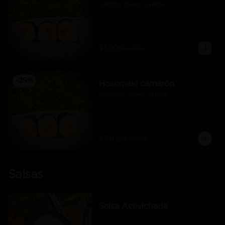
salmón, queso  crema
$5.925
$7.900
-
25
%
Hosomaki camarón
camarón, queso crema
$5.925
$7.900
Salsas
Salsa Acevichada