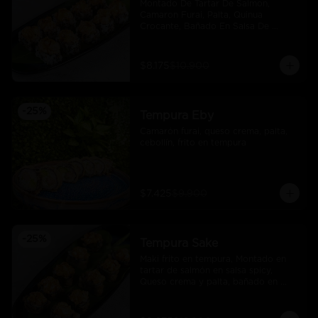
Montado De Tartar De Salmon, 
Camaron Furai, Palta, Quinua 
Crocante, Bañado En Salsa De 
Maracuya
$8.175
$10.900
-
25
%
Tempura Eby
Camarón furai, queso crema, palta, 
cebollín, frito en tempura
$7.425
$9.900
-
25
%
Tempura Sake
Maki frito en tempura, Montado en 
tartar de salmón en salsa spicy, 
Queso crema y palta, bañado en 
salsa unagi