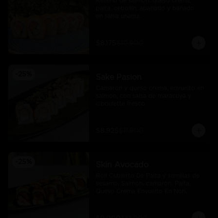
Relleno de salmón, queso crema, 
palta, cebollín, apanado y bañado 
en salsa unagui.
$8.175
$10.900
-
25
%
Sake Pasion
Camarón y queso crema, envuelto en 
salmón, con salsa de maracuyá y 
ciboulette fresco.
$8.925
$11.900
-
25
%
Skin Avocado
Roll Cubierto De Palta y semillas de 
sesamo, Salmon, camarón, Palta, 
Queso Crema Envuelto En Nori,