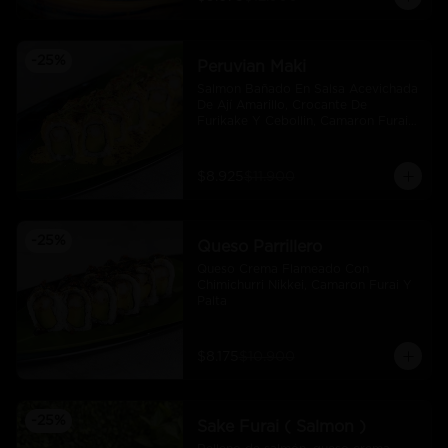
-
25
%
Peruvian Maki
Salmon Bañado En Salsa Acevichada 
De Ají Amarillo, Crocante De 
Furikake Y Cebollin, Camaron Furai 
Y Palta.
$8.925
$11.900
-
25
%
Queso Parrillero
Queso Crema Flameado Con 
Chimichurri Nikkei, Camaron Furai Y 
Palta
$8.175
$10.900
-
25
%
Sake Furai ( Salmon )