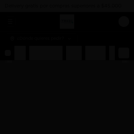
Delivery gratis por compras superiores a $45.000
Abrir menu de navegación
Logi
¿Dónde quieres pedir?
Rolls
Combos Takoi
Gohan
Sashimis
Nigiri
Ent