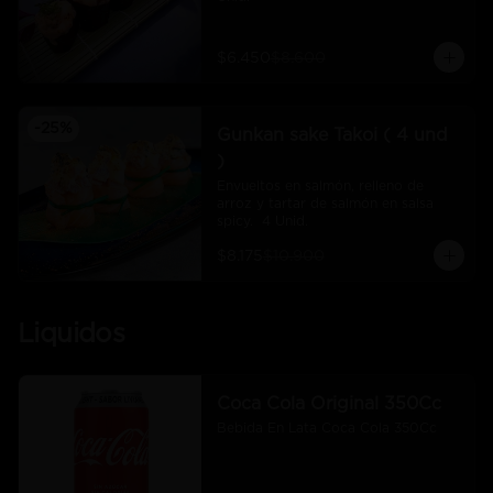
$6.450
$8.600
-
25
%
Gunkan sake Takoi ( 4 und
)
Envueltos en salmón, relleno de 
arroz y tartar de salmón en salsa 
spicy.  4 Unid.
$8.175
$10.900
Liquidos
Coca Cola Original 350Cc
Bebida En Lata Coca Cola 350Cc