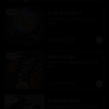
-
25
%
Festival Chicken 1
Tori Huancaina, Tori Spicy y Tori 
Furai
$17.625
$23.500
-
25
%
Festival Crispy
Spring furai, Maguro Tempura, Tori 
Maki
$20.925
$27.900
-
25
%
Festival De Makis
Peruvian Maki. Acevichado Maki Y 