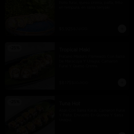
Pollo furai, queso crema, palta, frito 
en tempura, en salsa teriyaki
$5.925
$7.900
-
25
%
Tropical Maki
Plátano Maduro Flameado Con Salsa 
De Maracuyá Y Unagui, Camaron 
Furai Y Queso Crema.
$8.175
$10.900
-
25
%
Tuna Hot
Atún Con Salsa Karai, Camaron Furai 
Y Palta, Envuelto En Quinoa Y Salsa 
Unagui.