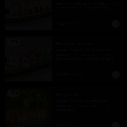
con relleno de camarón, palta, queso 
crema, cebollín, kani, flameado y 
crocante de salmón con salsa unagi
$7.425
$9.900
-
25
%
Maguro Tempura
Relleno de atun , palta , cebollin , 
queso crema , envuelto en nori y 
frito en tempura , banado en salsa 
maracuya .
$8.175
$10.900
-
25
%
Maki beef
Relleno de pollo teriyaki, palta, 
envuelto en filete de res y salsa 
anticuchera.
$9.675
$12.900