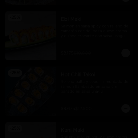
-
25
%
Ebi Maki
Salmon en salsa spicy con relleno de 
camarón cocido, palta queso crema 
y quinoa crocante con salsa unagui.
$8.175
$10.900
-
25
%
Hot Chili Takoi
Relleno palta y cebollin, montado de 
salmón flambeado en salsa chili, 
bañado en salsa unagui
$9.675
$12.900
-
25
%
Kani Maki
Roll envuelto en nori y queso crema 