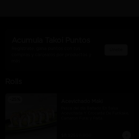
Acumula
Takoi Puntos
Regístrate, gana puntos con tus
Únete
compras y canjealos por productos y
más
Rolls
-
25
%
Acevichado Maki
Pesca del día Bañado En Salsa 
Acevichada Y Crocante De Furikake, 
Camaron Furai y Palta
$8.925
$11.900