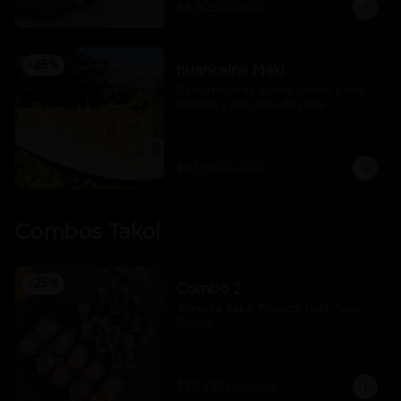
$8.925
$11.900
-
25
%
huancaína Maki
Camaron furay, queso crema, palta, 
cebollín y crocante de papa
$8.175
$10.900
Combos Takoi
-
25
%
Combo 2
Tempura Sake, Tropical Maki, Sake 
Pasión
$22.425
$29.900