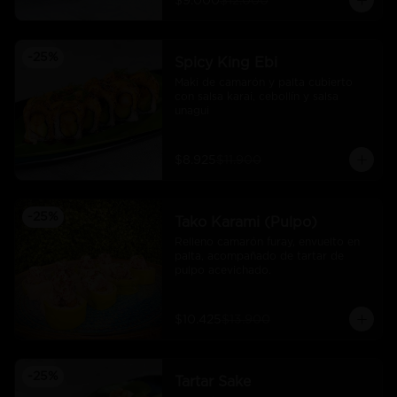
$9.000
$12.000
-
25
%
Spicy King Ebi
Maki de camarón y palta cubierto 
con salsa karai, cebollín y salsa 
unagui
$8.925
$11.900
-
25
%
Tako Karami (Pulpo)
Relleno camarón furay, envuelto en 
palta, acompañado de tartar de 
pulpo acevichado.
$10.425
$13.900
-
25
%
Tartar Sake