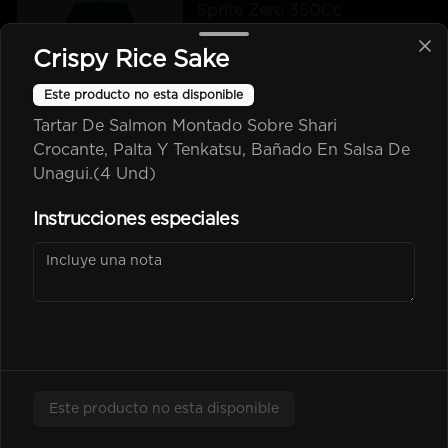
Sprite Zero 350Cc
Bebida En Lata Sprite Zero 350Cc
Crispy Rice Sake
Este producto no esta disponible
$2.500
Tartar De Salmon Montado Sobre Shari
Crocante, Palta Y Tenkatsu, Bañado En Salsa De
Unagui.(4 Und)
kem piña Lata 350Cc
Instrucciones especiales
$2.600
Poked
Este producto no esta disponible
-
25
%
Chicken Poked