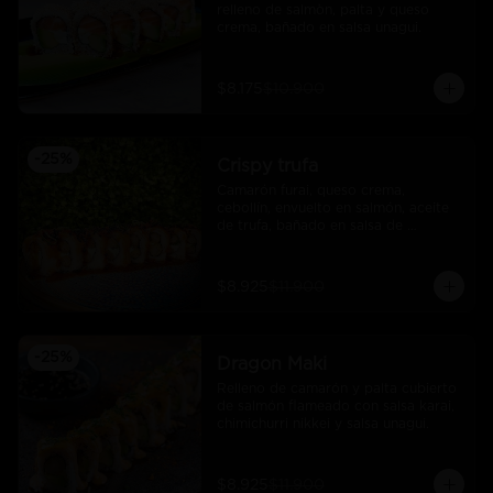
relleno de salmòn, palta y queso 
crema, bañado en salsa unagui.
$8.175
$10.900
-
25
%
Crispy trufa
Camarón furai, queso crema, 
cebollín, envuelto en salmón, aceite 
de trufa, bañado en salsa de 
pimiento piquillo.
$8.925
$11.900
-
25
%
Dragon Maki
Relleno de camarón y palta cubierto 
de salmón flameado con salsa karai, 
chimichurri nikkei y salsa unagui.
$8.925
$11.900