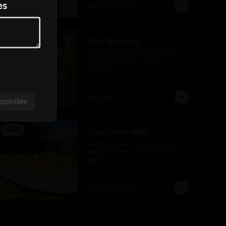
es
$9.675
$12.900
-
25
%
Tori Tempura
Pollo furai, queso crema, palta, 
frito en tempura, en salsa 
teriyaki
$5.925
$7.900
sponible
-
25
%
huancaína Maki
Camaron furay, queso crema, 
palta, cebollín y crocante de 
papa
$8.175
$10.900