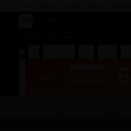
Delivery gratis por compras superiores a $45.00
INICIO
PEDIR
LOCAL
¿Dónde quieres pedir?
Rolls
Combos Takoi
Gohan
Sashimis
Nigir