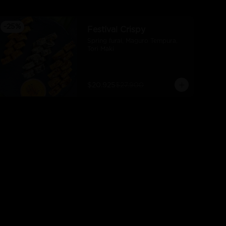
-
25
%
Festival Crispy
Spring furai, Maguro Tempura, 
Tori Maki
$20.925
$27.900