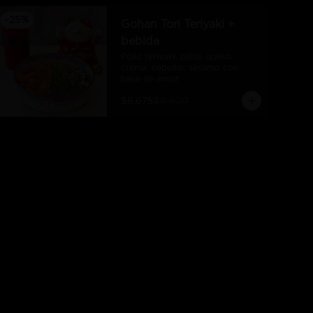
-
25
%
Gohan Tori Teriyaki +
bebida
Pollo teriyaki, palta, queso 
crema, cebollín, sésamo con 
base de arroz
$6.675
$8.900