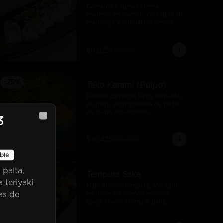
Camarón y queso crema, 
envuelto en salmón, con salsa de 
maracuyá y ciboulette fresco.
$8.925
$11.900
-
25
%
Tako Karami (Pulpo)
Relleno camarón furay, envuelto 
en palta, acompañado de tartar 
de pulpo acevichado.
3
Close
$10.425
$13.900
ble
se
 palta,
-
25
%
Tempura Sake
a teriyaki
Maki frito en tempura, Montado 
as de
en tartar de salmón en salsa 
spicy, Queso crema y palta, 
bañado en salsa unagi