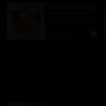
-
25
%
Gohan Salmon + bebida
salmón, palta, queso crema, 
cebollín, sésamo con base de 
arroz y salsa acevichado
$7.425
$9.900