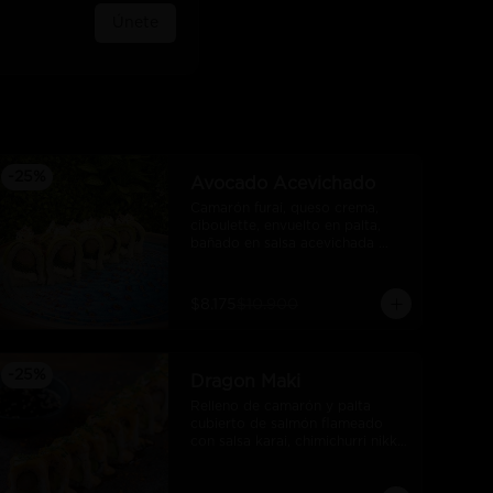
Únete
-
25
%
Avocado Acevichado
Camarón furai, queso crema, 
ciboulette, envuelto en palta, 
bañado en salsa acevichada 
takoi
$8.175
$10.900
-
25
%
Dragon Maki
Relleno de camarón y palta 
cubierto de salmón flameado 
con salsa karai, chimichurri nikkei 
y salsa unagui.