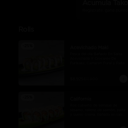
Acumula
Tako
Regístrate, gana punto
Rolls
-
25
%
Acevichado Maki
Pesca del día Bañado En Salsa 
Acevichada Y Crocante De 
Furikake, Camaron Furai y Palta
$8.925
$11.900
-
25
%
California
Roll cubierto de semillas de 
sésamo, relleno de salmòn, palta 
y queso crema, bañado en salsa 
unagui.