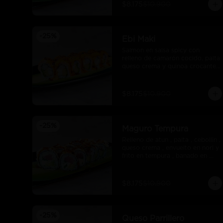
$8.175
$10.900
-
25
%
Ebi Maki
Salmon en salsa spicy con 
relleno de camarón cocido, palta 
queso crema y quinoa crocante 
con salsa unagui.
$8.175
$10.900
-
25
%
Maguro Tempura
Relleno de atun , palta , cebollin , 
queso crema , envuelto en nori y 
frito en tempura , banado en 
salsa maracuya .
$8.175
$10.900
-
25
%
Queso Parrillero