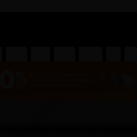
0
i
Entradas
Piqueos
Ceviches
Hosomaki
Salsas
Gunk