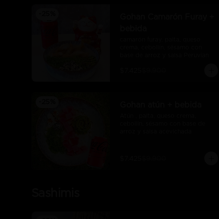
-
25
%
Gohan Camarón Furay +
bebida
camarón furay, palta, queso 
crema, cebollín, sésamo con 
base de arroz y salsa Peruvian
$7.425
$9.900
-
25
%
Gohan atún + bebida
Atún , palta, queso crema, 
cebollín, sésamo con base de 
arroz y salsa acevichada
$7.425
$9.900
Sashimis