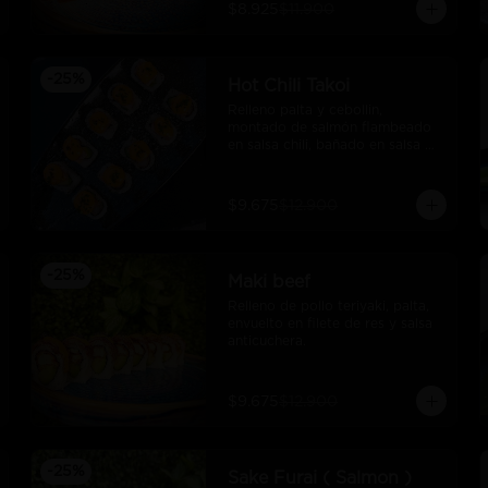
$8.925
$11.900
-
25
%
Hot Chili Takoi
Relleno palta y cebollin, 
montado de salmón flambeado 
en salsa chili, bañado en salsa 
unagui
$9.675
$12.900
-
25
%
Maki beef
Relleno de pollo teriyaki, palta, 
envuelto en filete de res y salsa 
anticuchera.
$9.675
$12.900
-
25
%
Sake Furai ( Salmon )