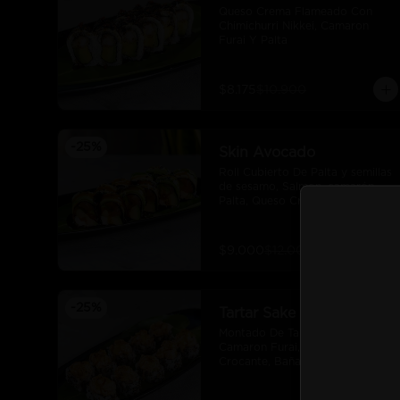
Queso Crema Flameado Con 
Chimichurri Nikkei, Camaron 
Furai Y Palta
$8.175
$10.900
-
25
%
Skin Avocado
Roll Cubierto De Palta y semillas 
de sesamo, Salmon, camarón, 
Palta, Queso Crema Envuelto En 
Nori,
$9.000
$12.000
-
25
%
Tartar Sake
Montado De Tartar De Salmon, 
Camaron Furai, Palta, Quinua 
Crocante, Bañado En Salsa De 
Maracuya