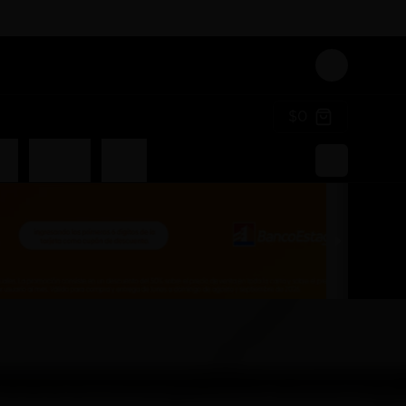
Login
$0
an
Liquidos
Poked