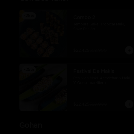
-
25
%
Combo 2
Tempura Sake, Tropical Maki, 
Sake Pasión
$22.425
$29.900
-
25
%
Festival De Makis
Peruvian Maki. Acevichado Maki 
Y Queso parrillero
$22.425
$29.900
Gohan