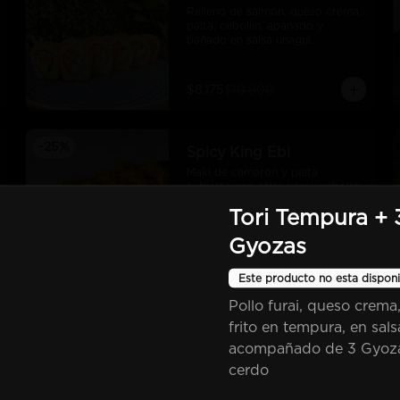
Relleno de salmón, queso crema, 
palta, cebollín, apanado y 
bañado en salsa unagui.
$8.175
$10.900
-
25
%
Spicy King Ebi
Maki de camarón y palta 
cubierto con salsa karai, cebollín 
y salsa unagui
Tori Tempura + 
Gyozas
$8.925
$11.900
Este producto no esta disponi
Clo
Pollo furai, queso crema,
-
25
%
Tempura Eby
frito en tempura, en sals
Camarón furai, queso crema, 
acompañado de 3 Gyoz
palta, cebollín, frito en tempura
cerdo