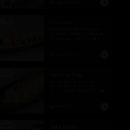
$8.925
$11.900
-
25
%
Kani Maki
Roll envuelto en nori y queso 
crema con relleno de camarón, 
palta, queso crema, cebollín, 
kani, flameado y crocante de 
salmón con salsa unagi
$7.425
$9.900
-
25
%
Peruvian Maki
Salmon Bañado En Salsa 
Acevichada De Ají Amarillo, 
Crocante De Furikake Y Cebollin, 
Camaron Furai Y Palta.
$8.925
$11.900
-
25
%
Sake Pasion