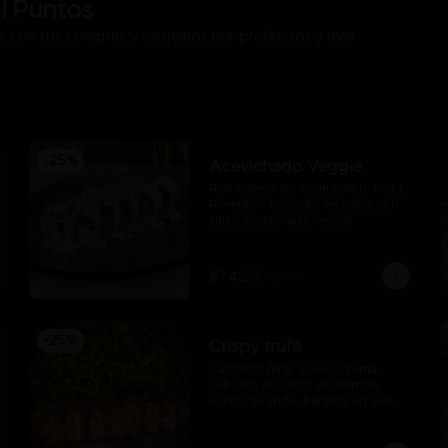
i Puntos
s con tus compras y canjealos por productos y más
-
25
%
Acevichado Veggie
Roll relleno de Champiñon, Palta, 
Pimentón envuelto en palta con 
salsa acevichada veggie
$7.425
$9.900
-
25
%
Crispy trufa
Camarón furai, queso crema, 
cebollín, envuelto en salmón, 
aceite de trufa, bañado en salsa 
de pimiento piquillo.