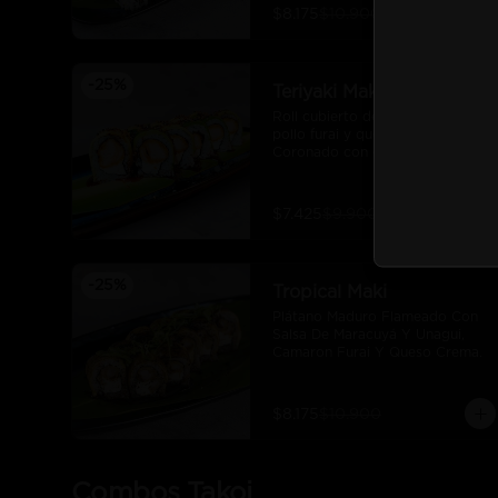
$8.175
$10.900
-
25
%
Teriyaki Maki
Roll cubierto de palta, filetes de 
pollo furai y queso crema. 
Coronado con quinoa crocante y 
salsa teriyaki.
$7.425
$9.900
-
25
%
Tropical Maki
Plátano Maduro Flameado Con 
Salsa De Maracuyá Y Unagui, 
Camaron Furai Y Queso Crema.
$8.175
$10.900
Combos Takoi