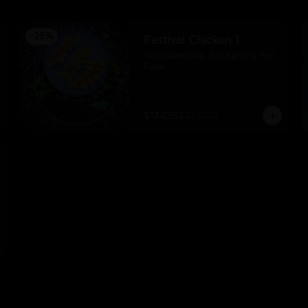
-
25
%
Festival Chicken 1
Tori Huancaina, Tori Spicy y Tori 
Furai
$17.625
$23.500