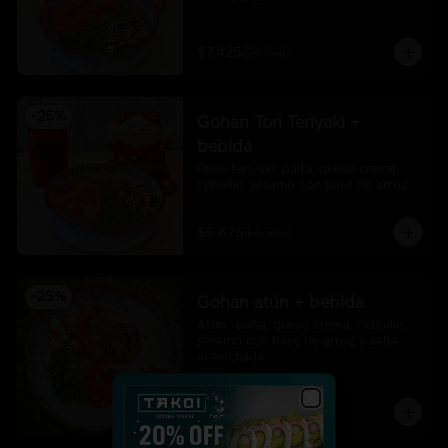
$7.425
$9.900
-
25
%
Gohan Tori Teriyaki +
bebida
Pollo teriyaki, palta, queso crema, 
cebollín, sésamo con base de arroz
$6.675
$8.900
-
25
%
Gohan atún + bebida
Atún , palta, queso crema, cebollín, 
sésamo con base de arroz y salsa 
acevichada
$7.425
$9.900
Close