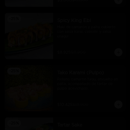
$9.000
$12.000
-
25
%
Spicy King Ebi
Maki de camarón y palta cubierto 
con salsa karai, cebollín y salsa 
unagui
$8.925
$11.900
-
25
%
Tako Karami (Pulpo)
Relleno camarón furay, envuelto en 
palta, acompañado de tartar de 
pulpo acevichado.
$10.425
$13.900
-
25
%
Tartar Sake