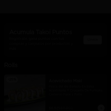
Acumula
Takoi Puntos
Regístrate, gana puntos con tus
Únete
compras y canjealos por productos y
más
Rolls
-
25
%
Acevichado Maki
Pesca del día Bañado En Salsa 
Acevichada Y Crocante De Furikake, 
Camaron Furai y Palta
$8.925
$11.900