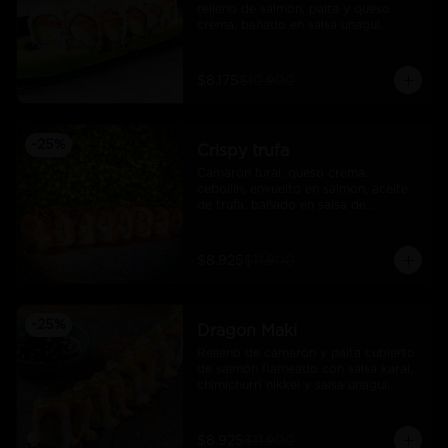
relleno de salmòn, palta y queso 
crema, bañado en salsa unagui.
$8.175
$10.900
-
25
%
Crispy trufa
Camarón furai, queso crema, 
cebollín, envuelto en salmón, aceite 
de trufa, bañado en salsa de 
pimiento piquillo.
$8.925
$11.900
-
25
%
Dragon Maki
Relleno de camarón y palta cubierto 
de salmón flameado con salsa karai, 
chimichurri nikkei y salsa unagui.
$8.925
$11.900