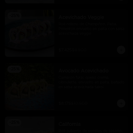
-
25
%
Acevichado Veggie
Roll relleno de Champiñon, Palta, 
Pimentón envuelto en palta con salsa 
acevichada veggie
$7.425
$9.900
-
25
%
Avocado Acevichado
Camarón furai, queso crema, 
ciboulette, envuelto en palta, bañado 
en salsa acevichada takoi
$8.175
$10.900
-
25
%
California
Roll cubierto de semillas de sésamo, 