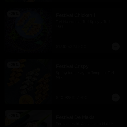
-
25
%
Festival Chicken 1
Tori Huancaina, Tori Spicy y Tori 
Furai
$17.625
$23.500
-
25
%
Festival Crispy
Spring furai, Maguro Tempura, Tori 
Maki
$20.925
$27.900
-
25
%
Festival De Makis
Peruvian Maki. Acevichado Maki Y 