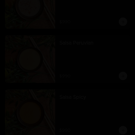
$990
Salsa Peruvian
$990
Salsa Spicy
$990