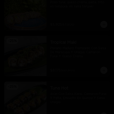
Pollo furai, queso crema, palta, frito 
en tempura, en salsa teriyaki
$5.925
$7.900
-
25
%
Tropical Maki
Plátano Maduro Flameado Con Salsa 
De Maracuyá Y Unagui, Camaron 
Furai Y Queso Crema.
$8.175
$10.900
-
25
%
Tuna Hot
Atún Con Salsa Karai, Camaron Furai 
Y Palta, Envuelto En Quinoa Y Salsa 
Unagui.