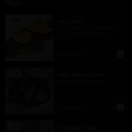
Nigiri
-
25
%
Nigiri Beef
Nigiri de filete en salsa chimichurri 
nikkei coronado de huevo de 
codorniz
$4.425
$5.900
-
25
%
Nigiri Maguro Karai
Nigiri Maguro Karai 2 Unid
$3.675
$4.900
-
25
%
Nigiri Sake Trufa