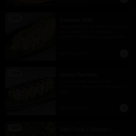
-
25
%
Peruvian Maki
Salmon Bañado En Salsa Acevichada 
De Ají Amarillo, Crocante De 
Furikake Y Cebollin, Camaron Furai 
Y Palta.
$8.925
$11.900
-
25
%
Queso Parrillero
Queso Crema Flameado Con 
Chimichurri Nikkei, Camaron Furai Y 
Palta
$8.175
$10.900
-
25
%
Sake Furai ( Salmon )