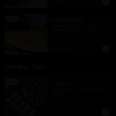
$8.925
$11.900
-
25
%
huancaína Maki
Camaron furay, queso crema, palta, 
cebollín y crocante de papa
$8.175
$10.900
Combos Takoi
-
25
%
Combo 2
Tempura Sake, Tropical Maki, Sake 
Pasión
$22.425
$29.900