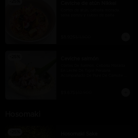
-
25
%
Ceviche de atún Nikkei
Cortes de atún, cebolla morada, 
salsa ponzu y cubos de palta
$8.925
$11.900
-
25
%
Ceviche salmón
Cortes De Salmon, Cebolla Morada 
En Leche De Tigre Peruana 
Acompañado De Pure De Camote Y 
Choclo Peruano.
$9.675
$12.900
Hosomaki
-
25
%
Hosomaki Sake