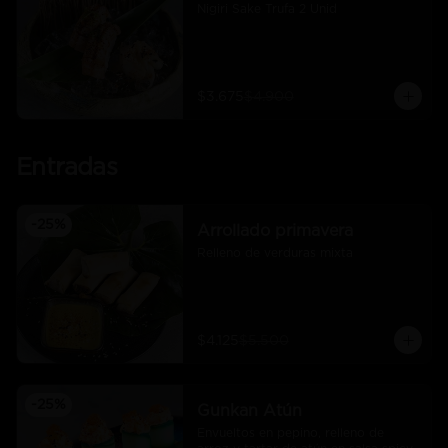
Nigiri Sake Trufa 2 Unid
$3.675
$4.900
Entradas
-
25
%
Arrollado primavera
Relleno de verduras mixta
$4.125
$5.500
-
25
%
Gunkan Atún
Envueltos en pepino, relleno de 