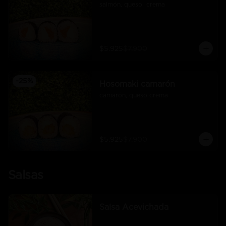
salmón, queso  crema
$5.925
$7.900
-
25
%
Hosomaki camarón
camarón, queso crema
$5.925
$7.900
Salsas
Salsa Acevichada