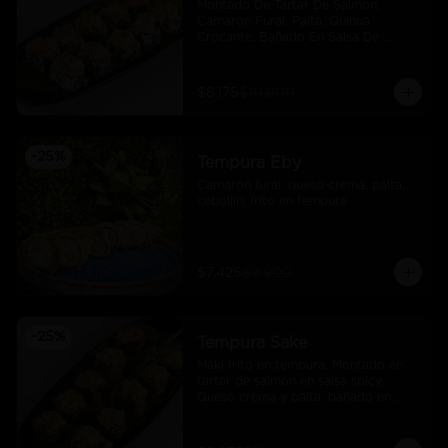
Montado De Tartar De Salmon, 
Camaron Furai, Palta, Quinua 
Crocante, Bañado En Salsa De 
Maracuya
$8.175
$10.900
-
25
%
Tempura Eby
Camarón furai, queso crema, palta, 
cebollín, frito en tempura
$7.425
$9.900
-
25
%
Tempura Sake
Maki frito en tempura, Montado en 
tartar de salmón en salsa spicy, 
Queso crema y palta, bañado en 
salsa unagi