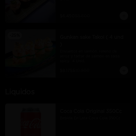
$6.450
$8.600
-
25
%
Gunkan sake Takoi ( 4 und
)
Envueltos en salmón, relleno de 
arroz y tartar de salmón en salsa 
spicy.  4 Unid.
$8.175
$10.900
Liquidos
Coca Cola Original 350Cc
Bebida En Lata Coca Cola 350Cc