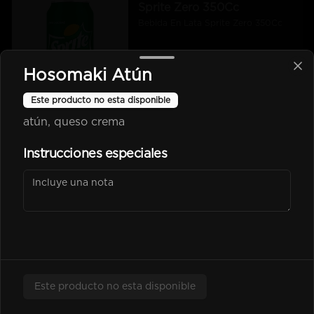
Sprite Zero 350Cc
Bebida En Lata Sprite Zero 350Cc
Hosomaki Atún
$2.500
Este producto no esta disponible
atún, queso crema
kem piña Lata 350Cc
Instrucciones especiales
$2.600
Poked
Este producto no esta disponible
-
25
%
Chicken Poked