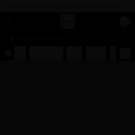
Delivery gratis por compras superiores a $45.000
Abrir menu de navegación
Logi
¿Dónde quieres pedir?
Rolls
Combos Takoi
Gohan
Sashimis
Nigiri
Ent