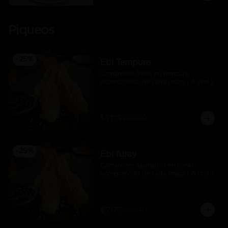
Piqueos
-
25
%
Ebi Tempura
Camarones fritos en tempura, 
acompañado de salsa unagi ( 6 und )
$5.175
$6.900
-
25
%
Ebi furay
Camarones apanados en panko, 
acompañado de salsa unagi ( 6 und )
$5.175
$6.900