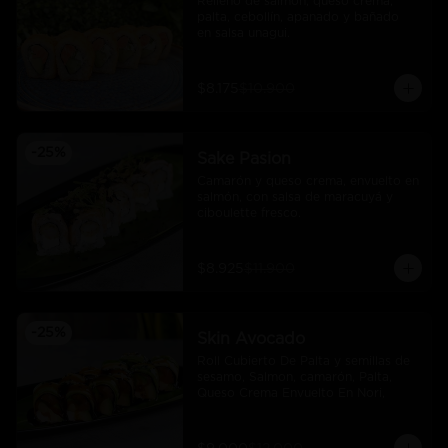
Relleno de salmón, queso crema, 
palta, cebollín, apanado y bañado 
en salsa unagui.
$8.175
$10.900
-
25
%
Sake Pasion
Camarón y queso crema, envuelto en 
salmón, con salsa de maracuyá y 
ciboulette fresco.
$8.925
$11.900
-
25
%
Skin Avocado
Roll Cubierto De Palta y semillas de 
sesamo, Salmon, camarón, Palta, 
Queso Crema Envuelto En Nori,