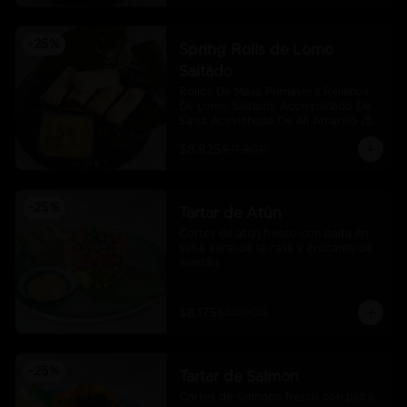
-
25
%
Spring Rolls de Lomo
Saltado
Rollos De Masa Primavera Rellenos 
De Lomo Saltado, Acompañado De 
Salsa Acevichada De Aji Amarillo (5 
Und)
$8.925
$11.900
-
25
%
Tartar de Atún
Cortes de atún fresco con palta en 
salsa karai de la casa y crocante de 
wantán.
$8.175
$10.900
-
25
%
Tartar de Salmon
Cortes de salmoon fresco con palta 