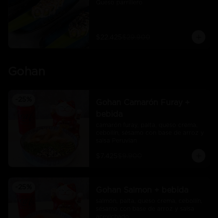
Queso parrillero
$22.425
$29.900
Gohan
-
25
%
Gohan Camarón Furay +
bebida
camarón furay, palta, queso crema, 
cebollín, sésamo con base de arroz y 
salsa Peruvian
$7.425
$9.900
-
25
%
Gohan Salmon + bebida
salmón, palta, queso crema, cebollín, 
sésamo con base de arroz y salsa 
acevichado