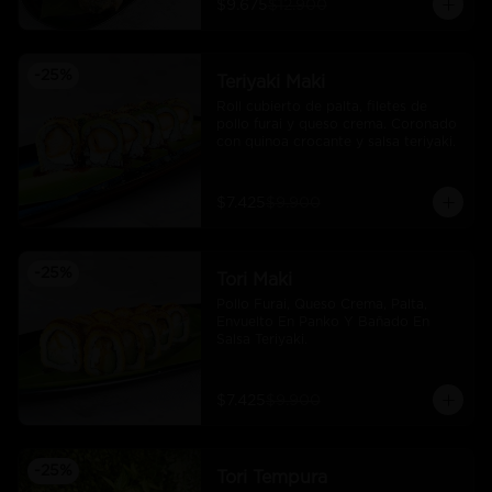
$9.675
$12.900
-
25
%
Teriyaki Maki
Roll cubierto de palta, filetes de 
pollo furai y queso crema. Coronado 
con quinoa crocante y salsa teriyaki.
$7.425
$9.900
-
25
%
Tori Maki
Pollo Furai, Queso Crema, Palta, 
Envuelto En Panko Y Bañado En 
Salsa Teriyaki.
$7.425
$9.900
-
25
%
Tori Tempura