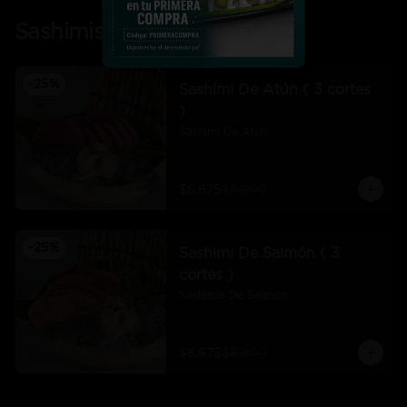
Sashimis
-
25
%
Sashimi De Atún ( 3 cortes
)
Sashimi De Atún
$6.675
$8.900
-
25
%
Sashimi De Salmón ( 3
cortes )
Sashimis De Salmón
$6.675
$8.900