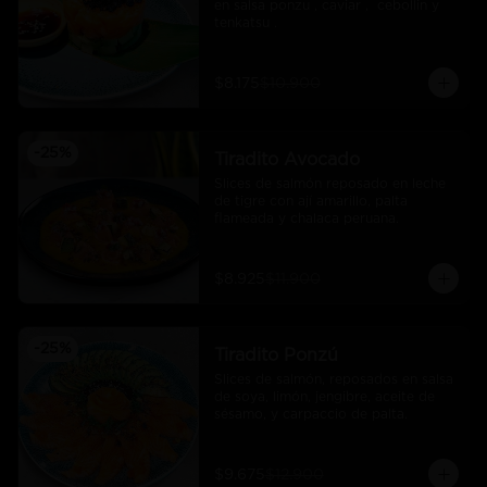
en salsa ponzu , caviar ,  cebollin y 
tenkatsu .
$8.175
$10.900
-
25
%
Tiradito Avocado
Slices de salmón reposado en leche 
de tigre con ají amarillo, palta 
flameada y chalaca peruana.
$8.925
$11.900
-
25
%
Tiradito Ponzú
Slices de salmón, reposados en salsa 
de soya, limón, jengibre, aceite de 
sésamo, y carpaccio de palta.
$9.675
$12.900