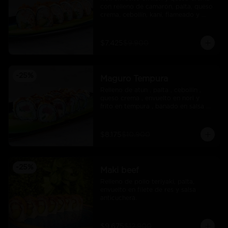
con relleno de camarón, palta, queso 
crema, cebollín, kani, flameado y 
crocante de salmón con salsa unagi
$7.425
$9.900
-
25
%
Maguro Tempura
Relleno de atun , palta , cebollin , 
queso crema , envuelto en nori y 
frito en tempura , banado en salsa 
maracuya .
$8.175
$10.900
-
25
%
Maki beef
Relleno de pollo teriyaki, palta, 
envuelto en filete de res y salsa 
anticuchera.
$9.675
$12.900