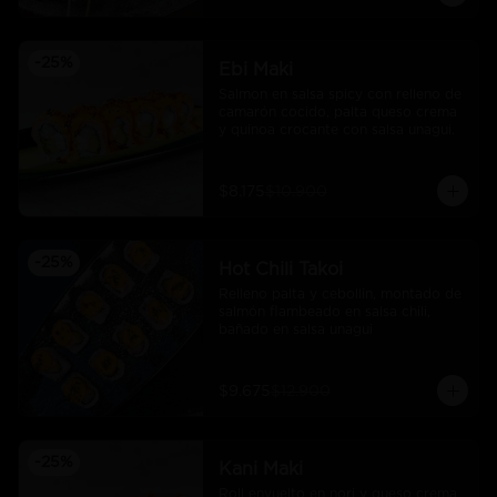
-
25
%
Ebi Maki
Salmon en salsa spicy con relleno de 
camarón cocido, palta queso crema 
y quinoa crocante con salsa unagui.
$8.175
$10.900
-
25
%
Hot Chili Takoi
Relleno palta y cebollin, montado de 
salmón flambeado en salsa chili, 
bañado en salsa unagui
$9.675
$12.900
-
25
%
Kani Maki
Roll envuelto en nori y queso crema 