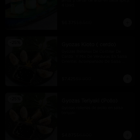
arroz y tartar de atún en salsa spicy.  
4 Unid.
$6.375
$8.500
-
25
%
Gyozas Kioto ( cerdo)
Gyozas Rellenas De Costillar De 
Cerdo  Y Mix De Verduras En Salsa 
Oriental, Acompañado De Salsa 
Ponzú (5 Und)
$7.425
$9.900
-
25
%
Gyozas Teriyaki (Pollo)
Gyosas rellenas de pollo en salsa 
teriyaki
$4.875
$6.500