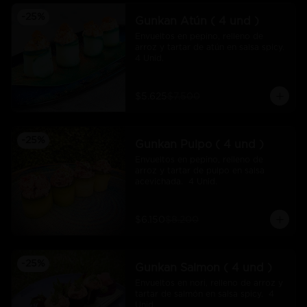
-
25
%
Gunkan Atún ( 4 und )
Envueltos en pepino, relleno de 
arroz y tartar de atún en salsa spicy.  
4 Unid.
$5.625
$7.500
-
25
%
Gunkan Pulpo ( 4 und )
Envueltos en pepino, relleno de 
arroz y tartar de pulpo en salsa 
acevichada.  4 Unid.
$6.150
$8.200
-
25
%
Gunkan Salmon ( 4 und )
Envueltos en nori, relleno de arroz y 
tartar de salmón en salsa spicy.  4 
Unid.