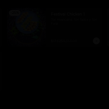
-
25
%
Festival Chicken 1
Tori Huancaina, Tori Spicy y Tori 
Furai
$17.625
$23.500