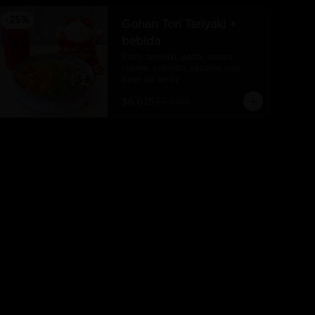
-
25
%
Gohan Tori Teriyaki +
bebida
Pollo teriyaki, palta, queso 
crema, cebollín, sésamo con 
base de arroz
$6.675
$8.900