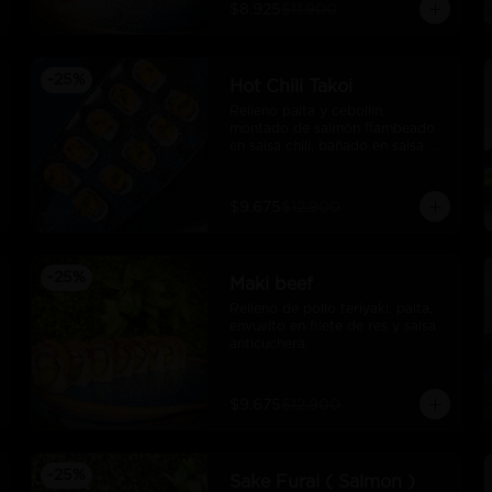
$8.925
$11.900
-
25
%
Hot Chili Takoi
Relleno palta y cebollin, 
montado de salmón flambeado 
en salsa chili, bañado en salsa 
unagui
$9.675
$12.900
-
25
%
Maki beef
Relleno de pollo teriyaki, palta, 
envuelto en filete de res y salsa 
anticuchera.
$9.675
$12.900
-
25
%
Sake Furai ( Salmon )