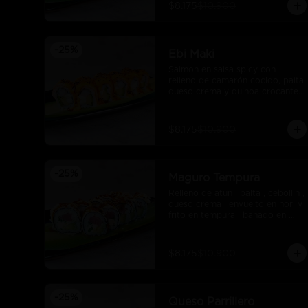
$8.175
$10.900
-
25
%
Ebi Maki
Salmon en salsa spicy con 
relleno de camarón cocido, palta 
queso crema y quinoa crocante 
con salsa unagui.
$8.175
$10.900
-
25
%
Maguro Tempura
Relleno de atun , palta , cebollin , 
queso crema , envuelto en nori y 
frito en tempura , banado en 
salsa maracuya .
$8.175
$10.900
-
25
%
Queso Parrillero