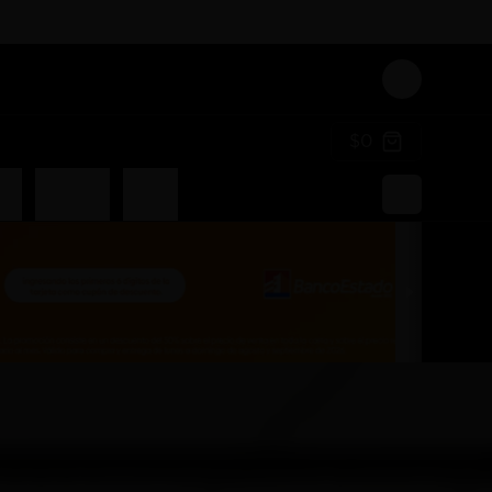
Login
$0
an
Liquidos
Poked