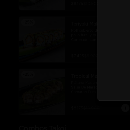
$8.175
$10.900
-
25
%
Teriyaki Maki
Roll cubierto de palta, filetes de 
pollo furai y queso crema. 
Coronado con quinoa crocante y 
salsa teriyaki.
$7.425
$9.900
-
25
%
Tropical Maki
Plátano Maduro Flameado Con 
Salsa De Maracuyá Y Unagui, 
Camaron Furai Y Queso Crema.
$8.175
$10.900
Combos Takoi