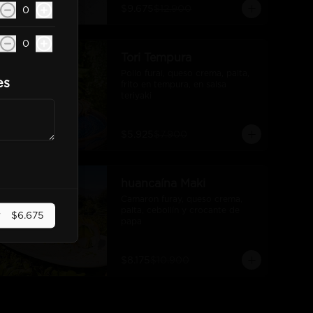
$9.675
$12.900
0
0
-
25
%
Tori Tempura
Pollo furai, queso crema, palta, 
es
frito en tempura, en salsa 
teriyaki
$5.925
$7.900
-
25
%
huancaína Maki
Camaron furay, queso crema, 
palta, cebollín y crocante de 
r
$6.675
papa
$8.175
$10.900