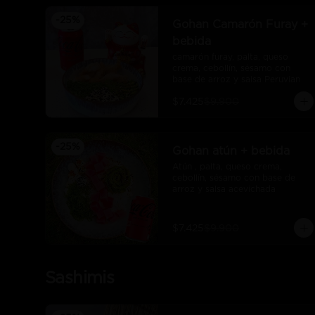
-
25
%
Gohan Camarón Furay +
bebida
camarón furay, palta, queso 
crema, cebollín, sésamo con 
base de arroz y salsa Peruvian
$7.425
$9.900
-
25
%
Gohan atún + bebida
Atún , palta, queso crema, 
cebollín, sésamo con base de 
arroz y salsa acevichada
$7.425
$9.900
Sashimis