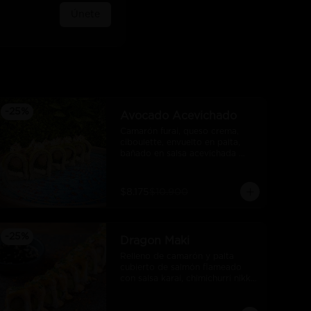
Únete
-
25
%
Avocado Acevichado
Camarón furai, queso crema, 
ciboulette, envuelto en palta, 
bañado en salsa acevichada 
takoi
$8.175
$10.900
-
25
%
Dragon Maki
Relleno de camarón y palta 
cubierto de salmón flameado 
con salsa karai, chimichurri nikkei 
y salsa unagui.