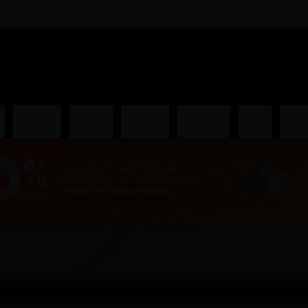
0
i
Entradas
Piqueos
Ceviches
Hosomaki
Salsas
Gunk