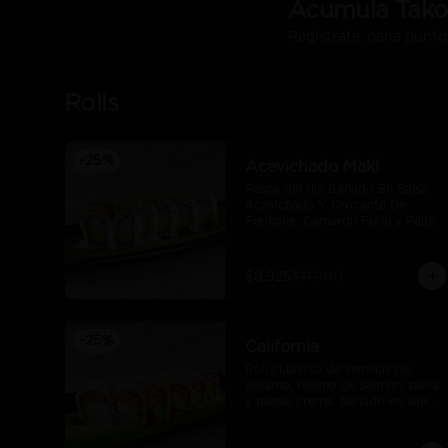
Acumula
Tako
Regístrate, gana punto
Rolls
-
25
%
Acevichado Maki
Pesca del día Bañado En Salsa 
Acevichada Y Crocante De 
Furikake, Camaron Furai y Palta
$8.925
$11.900
-
25
%
California
Roll cubierto de semillas de 
sésamo, relleno de salmòn, palta 
y queso crema, bañado en salsa 
unagui.