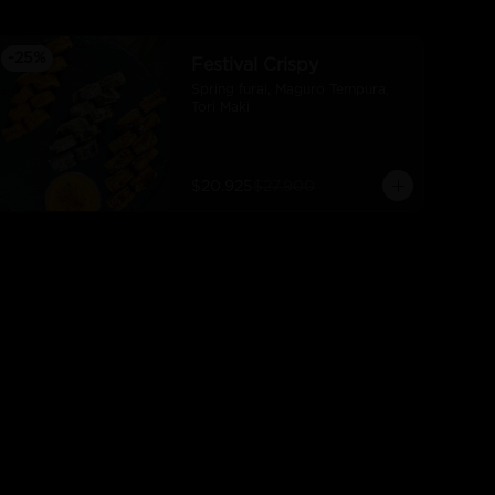
-
25
%
Festival Crispy
Spring furai, Maguro Tempura, 
Tori Maki
$20.925
$27.900