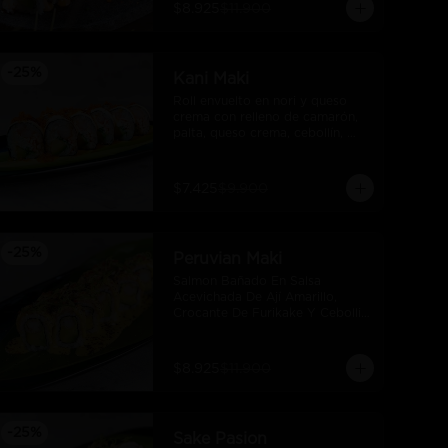
$8.925
$11.900
-
25
%
Kani Maki
Roll envuelto en nori y queso 
crema con relleno de camarón, 
palta, queso crema, cebollín, 
kani, flameado y crocante de 
salmón con salsa unagi
$7.425
$9.900
-
25
%
Peruvian Maki
Salmon Bañado En Salsa 
Acevichada De Ají Amarillo, 
Crocante De Furikake Y Cebollin, 
Camaron Furai Y Palta.
$8.925
$11.900
-
25
%
Sake Pasion