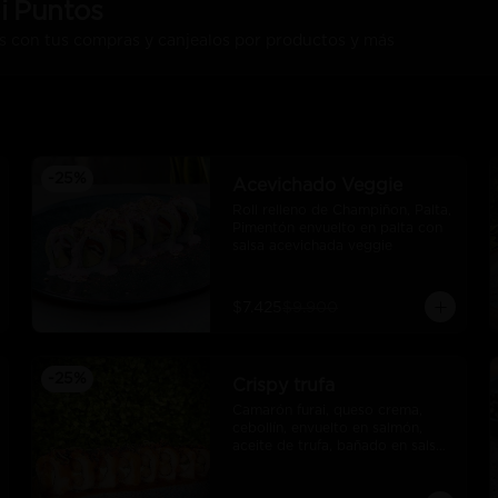
i Puntos
s con tus compras y canjealos por productos y más
-
25
%
Acevichado Veggie
Roll relleno de Champiñon, Palta, 
Pimentón envuelto en palta con 
salsa acevichada veggie
$7.425
$9.900
-
25
%
Crispy trufa
Camarón furai, queso crema, 
cebollín, envuelto en salmón, 
aceite de trufa, bañado en salsa 
de pimiento piquillo.