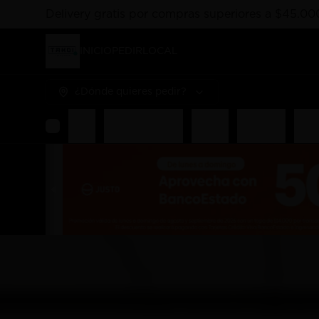
Delivery gratis por compras superiores a $45.00
INICIO
PEDIR
LOCAL
¿Dónde quieres pedir?
Rolls
Combos Takoi
Gohan
Sashimis
Nigir