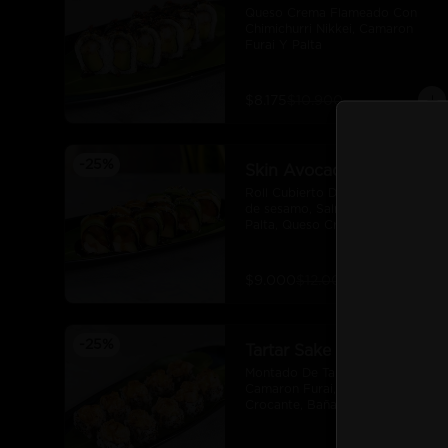
Queso Crema Flameado Con 
Chimichurri Nikkei, Camaron 
Furai Y Palta
$8.175
$10.900
-
25
%
Skin Avocado
Roll Cubierto De Palta y semillas 
de sesamo, Salmon, camarón, 
Palta, Queso Crema Envuelto En 
Nori,
$9.000
$12.000
-
25
%
Tartar Sake
Montado De Tartar De Salmon, 
Camaron Furai, Palta, Quinua 
Crocante, Bañado En Salsa De 
Maracuya