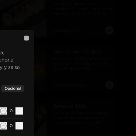
Camarón y queso crema, 
envuelto en salmón, con salsa de 
maracuyá y ciboulette fresco.
$8.925
$11.900
Close
-
25
%
Tako Karami (Pulpo)
a,
Relleno camarón furay, envuelto 
horia,
en palta, acompañado de tartar 
y y salsa
de pulpo acevichado.
$10.425
$13.900
Opcional
se
-
25
%
Tempura Sake
0
Maki frito en tempura, Montado 
en tartar de salmón en salsa 
spicy, Queso crema y palta, 
0
bañado en salsa unagi