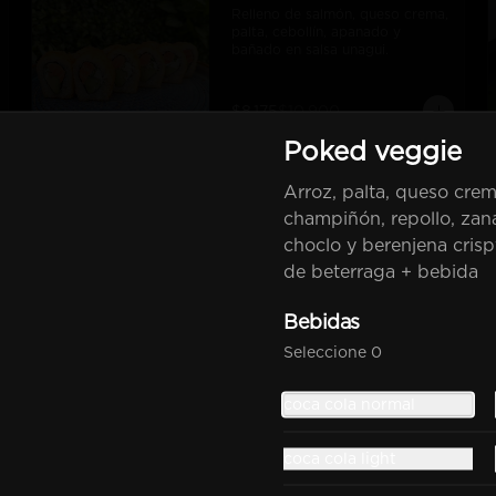
Relleno de salmón, queso crema, 
palta, cebollín, apanado y 
bañado en salsa unagui.
$8.175
$10.900
Poked veggie
-
25
%
Spicy King Ebi
Arroz, palta, queso crem
Maki de camarón y palta 
champiñón, repollo, zana
cubierto con salsa karai, cebollín 
choclo y berenjena crisp
y salsa unagui
de beterraga + bebida
$8.925
$11.900
Bebidas
Seleccione 0
Clo
-
25
%
Tempura Eby
coca cola normal
Camarón furai, queso crema, 
palta, cebollín, frito en tempura
coca cola light