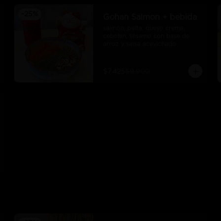
-
25
%
Gohan Salmon + bebida
salmón, palta, queso crema, 
cebollín, sésamo con base de 
arroz y salsa acevichado
$7.425
$9.900