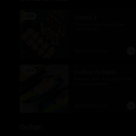
-
25
%
Combo 2
Tempura Sake, Tropical Maki, 
Sake Pasión
$22.425
$29.900
-
25
%
Festival De Makis
Peruvian Maki. Acevichado Maki 
Y Queso parrillero
$22.425
$29.900
Gohan