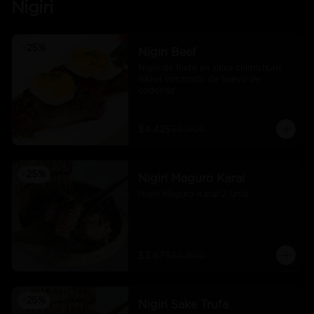
Nigiri
-
25
%
Nigiri Beef
Nigiri de filete en salsa chimichurri 
nikkei coronado de huevo de 
codorniz
$4.425
$5.900
-
25
%
Nigiri Maguro Karai
Nigiri Maguro Karai 2 Unid
$3.675
$4.900
-
25
%
Nigiri Sake Trufa