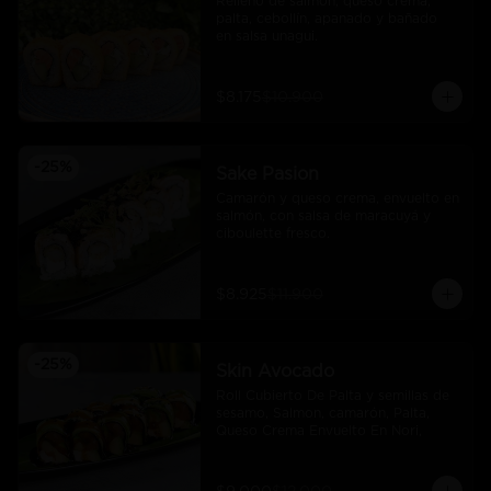
Relleno de salmón, queso crema, 
palta, cebollín, apanado y bañado 
en salsa unagui.
$8.175
$10.900
-
25
%
Sake Pasion
Camarón y queso crema, envuelto en 
salmón, con salsa de maracuyá y 
ciboulette fresco.
$8.925
$11.900
-
25
%
Skin Avocado
Roll Cubierto De Palta y semillas de 
sesamo, Salmon, camarón, Palta, 
Queso Crema Envuelto En Nori,