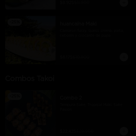
$8.925
$11.900
-
25
%
huancaína Maki
Camaron furay, queso crema, palta, 
cebollín y crocante de papa
$8.175
$10.900
Combos Takoi
-
25
%
Combo 2
Tempura Sake, Tropical Maki, Sake 
Pasión
$22.425
$29.900