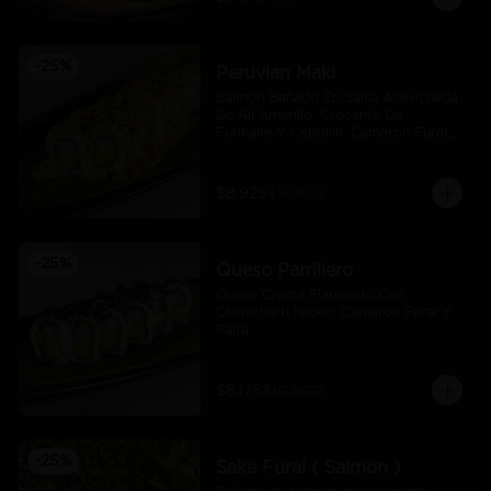
-
25
%
Peruvian Maki
Salmon Bañado En Salsa Acevichada 
De Ají Amarillo, Crocante De 
Furikake Y Cebollin, Camaron Furai 
Y Palta.
$8.925
$11.900
-
25
%
Queso Parrillero
Queso Crema Flameado Con 
Chimichurri Nikkei, Camaron Furai Y 
Palta
$8.175
$10.900
-
25
%
Sake Furai ( Salmon )