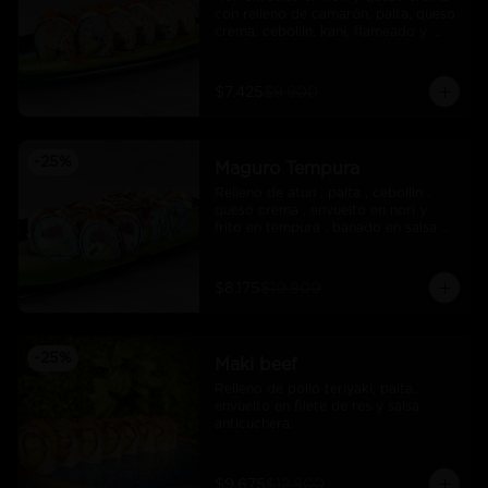
con relleno de camarón, palta, queso 
crema, cebollín, kani, flameado y 
crocante de salmón con salsa unagi
$7.425
$9.900
-
25
%
Maguro Tempura
Relleno de atun , palta , cebollin , 
queso crema , envuelto en nori y 
frito en tempura , banado en salsa 
maracuya .
$8.175
$10.900
-
25
%
Maki beef
Relleno de pollo teriyaki, palta, 
envuelto en filete de res y salsa 
anticuchera.
$9.675
$12.900