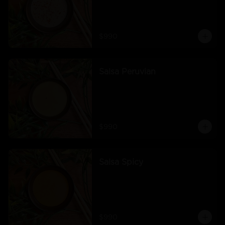
$990
Salsa Peruvian
$990
Salsa Spicy
$990