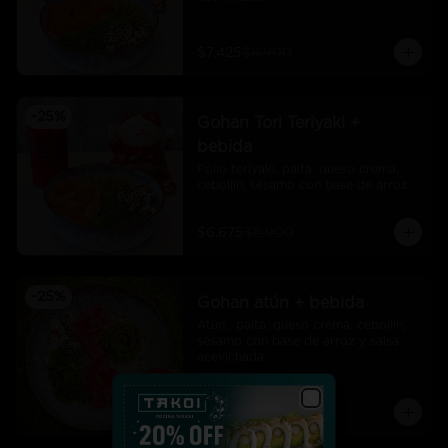
$7.425
$9.900
-
25
%
Gohan Tori Teriyaki +
bebida
Pollo teriyaki, palta, queso crema, 
cebollín, sésamo con base de arroz
$6.675
$8.900
-
25
%
Gohan atún + bebida
Atún , palta, queso crema, cebollín, 
sésamo con base de arroz y salsa 
acevichada
$7.425
$9.900
Close