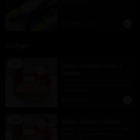
Queso parrillero
$22.425
$29.900
Gohan
-
25
%
Gohan Camarón Furay +
bebida
camarón furay, palta, queso crema, 
cebollín, sésamo con base de arroz y 
salsa Peruvian
$7.425
$9.900
-
25
%
Gohan Salmon + bebida
salmón, palta, queso crema, cebollín, 
sésamo con base de arroz y salsa 
acevichado