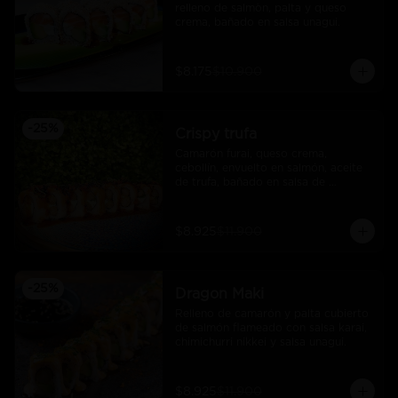
relleno de salmòn, palta y queso 
crema, bañado en salsa unagui.
$8.175
$10.900
-
25
%
Crispy trufa
Camarón furai, queso crema, 
cebollín, envuelto en salmón, aceite 
de trufa, bañado en salsa de 
pimiento piquillo.
$8.925
$11.900
-
25
%
Dragon Maki
Relleno de camarón y palta cubierto 
de salmón flameado con salsa karai, 
chimichurri nikkei y salsa unagui.
$8.925
$11.900