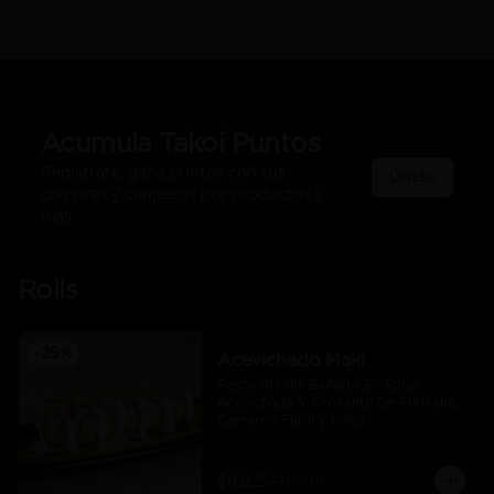
Acumula
Takoi Puntos
Regístrate, gana puntos con tus
Únete
compras y canjealos por productos y
más
Rolls
-
25
%
Acevichado Maki
Pesca del día Bañado En Salsa 
Acevichada Y Crocante De Furikake, 
Camaron Furai y Palta
$8.925
$11.900