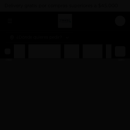
Delivery gratis por compras superiores a $45.000
Abrir menu de navegación
Logi
¿Dónde quieres pedir?
Rolls
Combos Takoi
Gohan
Sashimis
Nigiri
Ent