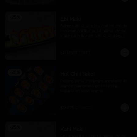
-
25
%
Ebi Maki
Salmon en salsa spicy con relleno de 
camarón cocido, palta queso crema 
y quinoa crocante con salsa unagui.
$8.175
$10.900
-
25
%
Hot Chili Takoi
Relleno palta y cebollin, montado de 
salmón flambeado en salsa chili, 
bañado en salsa unagui
$9.675
$12.900
-
25
%
Kani Maki
Roll envuelto en nori y queso crema 