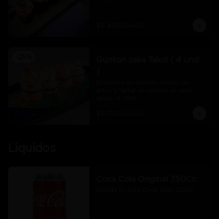
$6.450
$8.600
-
25
%
Gunkan sake Takoi ( 4 und
)
Envueltos en salmón, relleno de 
arroz y tartar de salmón en salsa 
spicy.  4 Unid.
$8.175
$10.900
Liquidos
Coca Cola Original 350Cc
Bebida En Lata Coca Cola 350Cc