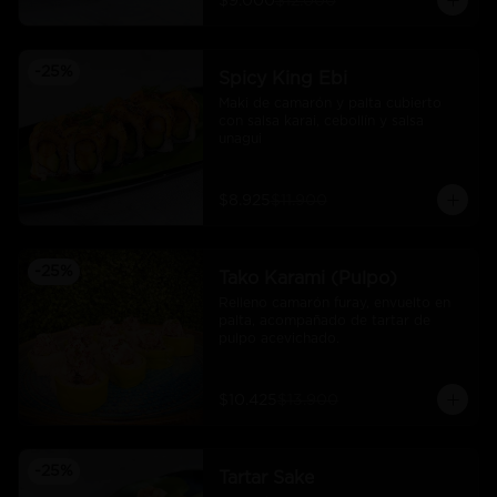
$9.000
$12.000
-
25
%
Spicy King Ebi
Maki de camarón y palta cubierto 
con salsa karai, cebollín y salsa 
unagui
$8.925
$11.900
-
25
%
Tako Karami (Pulpo)
Relleno camarón furay, envuelto en 
palta, acompañado de tartar de 
pulpo acevichado.
$10.425
$13.900
-
25
%
Tartar Sake