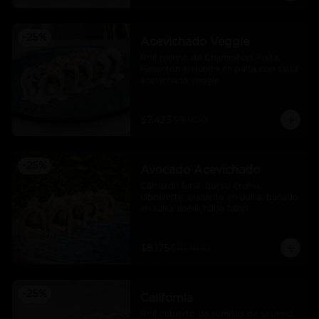
-
25
%
Acevichado Veggie
Roll relleno de Champiñon, Palta, 
Pimentón envuelto en palta con salsa 
acevichada veggie
$7.425
$9.900
-
25
%
Avocado Acevichado
Camarón furai, queso crema, 
ciboulette, envuelto en palta, bañado 
en salsa acevichada takoi
$8.175
$10.900
-
25
%
California
Roll cubierto de semillas de sésamo, 