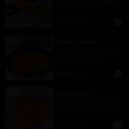
en salsa ponzu , caviar ,  cebollin y 
tenkatsu .
$8.175
$10.900
-
25
%
Tiradito Avocado
Slices de salmón reposado en leche 
de tigre con ají amarillo, palta 
flameada y chalaca peruana.
$8.925
$11.900
-
25
%
Tiradito Ponzú
Slices de salmón, reposados en salsa 
de soya, limón, jengibre, aceite de 
sésamo, y carpaccio de palta.
$9.675
$12.900