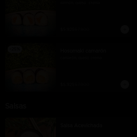
salmón, queso  crema
$5.925
$7.900
-
25
%
Hosomaki camarón
camarón, queso crema
$5.925
$7.900
Salsas
Salsa Acevichada