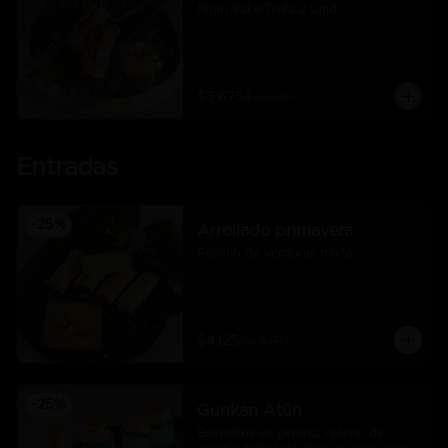
Nigiri Sake Trufa 2 Unid
$3.675
$4.900
Entradas
-
25
%
Arrollado primavera
Relleno de verduras mixta
$4.125
$5.500
-
25
%
Gunkan Atún
Envueltos en pepino, relleno de 