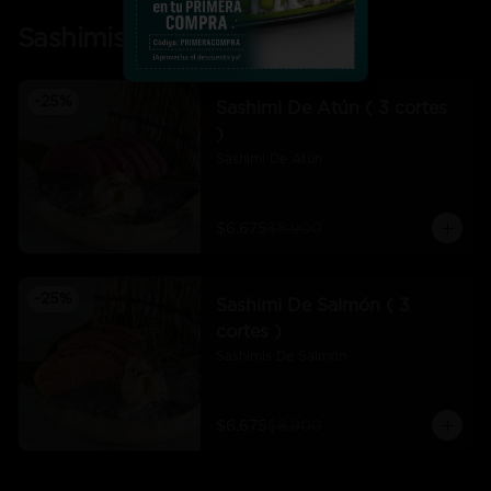
Sashimis
-
25
%
Sashimi De Atún ( 3 cortes
)
Sashimi De Atún
$6.675
$8.900
-
25
%
Sashimi De Salmón ( 3
cortes )
Sashimis De Salmón
$6.675
$8.900