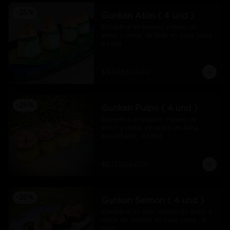
-
25
%
Gunkan Atún ( 4 und )
Envueltos en pepino, relleno de 
arroz y tartar de atún en salsa spicy.  
4 Unid.
$5.625
$7.500
-
25
%
Gunkan Pulpo ( 4 und )
Envueltos en pepino, relleno de 
arroz y tartar de pulpo en salsa 
acevichada.  4 Unid.
$6.150
$8.200
-
25
%
Gunkan Salmon ( 4 und )
Envueltos en nori, relleno de arroz y 
tartar de salmón en salsa spicy.  4 
Unid.