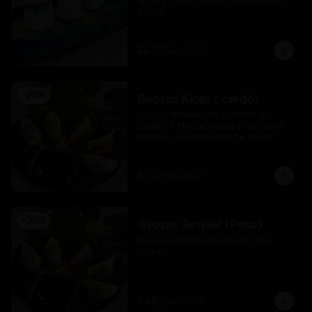
arroz y tartar de atún en salsa spicy.  
4 Unid.
$6.375
$8.500
-
25
%
Gyozas Kioto ( cerdo)
Gyozas Rellenas De Costillar De 
Cerdo  Y Mix De Verduras En Salsa 
Oriental, Acompañado De Salsa 
Ponzú (5 Und)
$7.425
$9.900
-
25
%
Gyozas Teriyaki (Pollo)
Gyosas rellenas de pollo en salsa 
teriyaki
$4.875
$6.500