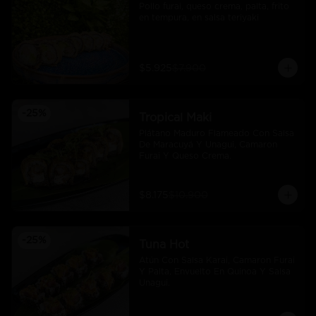
Pollo furai, queso crema, palta, frito 
en tempura, en salsa teriyaki
$5.925
$7.900
-
25
%
Tropical Maki
Plátano Maduro Flameado Con Salsa 
De Maracuyá Y Unagui, Camaron 
Furai Y Queso Crema.
$8.175
$10.900
-
25
%
Tuna Hot
Atún Con Salsa Karai, Camaron Furai 
Y Palta, Envuelto En Quinoa Y Salsa 
Unagui.