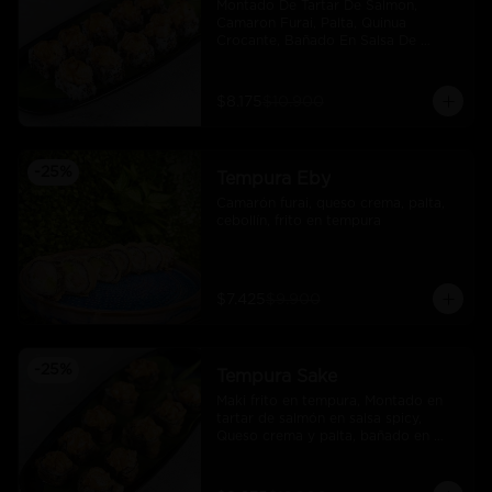
Montado De Tartar De Salmon, 
Camaron Furai, Palta, Quinua 
Crocante, Bañado En Salsa De 
Maracuya
$8.175
$10.900
-
25
%
Tempura Eby
Camarón furai, queso crema, palta, 
cebollín, frito en tempura
$7.425
$9.900
-
25
%
Tempura Sake
Maki frito en tempura, Montado en 
tartar de salmón en salsa spicy, 
Queso crema y palta, bañado en 
salsa unagi