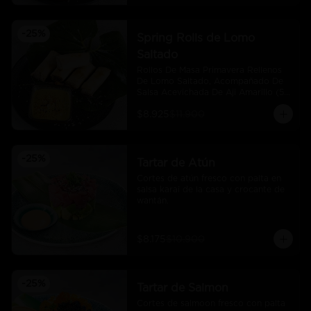
-
25
%
Spring Rolls de Lomo
Saltado
Rollos De Masa Primavera Rellenos 
De Lomo Saltado, Acompañado De 
Salsa Acevichada De Aji Amarillo (5 
Und)
$8.925
$11.900
-
25
%
Tartar de Atún
Cortes de atún fresco con palta en 
salsa karai de la casa y crocante de 
wantán.
$8.175
$10.900
-
25
%
Tartar de Salmon
Cortes de salmoon fresco con palta 