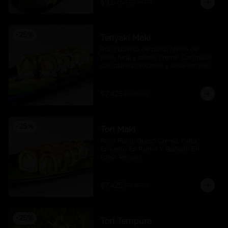
$9.675
$12.900
-
25
%
Teriyaki Maki
Roll cubierto de palta, filetes de 
pollo furai y queso crema. Coronado 
con quinoa crocante y salsa teriyaki.
$7.425
$9.900
-
25
%
Tori Maki
Pollo Furai, Queso Crema, Palta, 
Envuelto En Panko Y Bañado En 
Salsa Teriyaki.
$7.425
$9.900
-
25
%
Tori Tempura