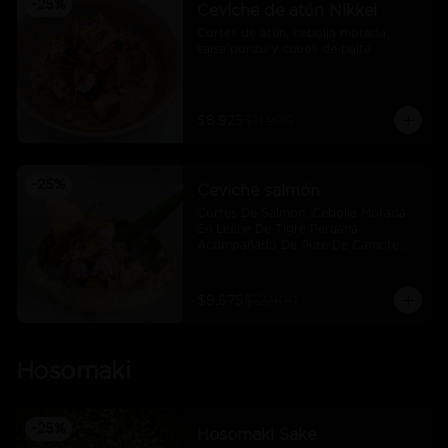
-
25
%
Ceviche de atún Nikkei
Cortes de atún, cebolla morada, 
salsa ponzu y cubos de palta
$8.925
$11.900
-
25
%
Ceviche salmón
Cortes De Salmon, Cebolla Morada 
En Leche De Tigre Peruana 
Acompañado De Pure De Camote Y 
Choclo Peruano.
$9.675
$12.900
Hosomaki
-
25
%
Hosomaki Sake