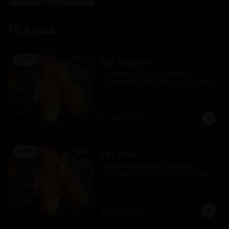
Piqueos
-
25
%
Ebi Tempura
Camarones fritos en tempura, 
acompañado de salsa unagi ( 6 und )
$5.175
$6.900
-
25
%
Ebi furay
Camarones apanados en panko, 
acompañado de salsa unagi ( 6 und )
$5.175
$6.900