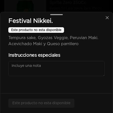
Sprite Zero 350Cc
Bebida En Lata Sprite Zero 350Cc
Festival Nikkei.
Este producto no esta disponible
$2.500
Tempura sake, Gyozas Veggie, Peruvian Maki.
Acevichado Maki y Queso parrillero
kem piña Lata 350Cc
Instrucciones especiales
$2.600
Poked
Este producto no esta disponible
-
25
%
Chicken Poked