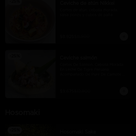
-
25
%
Ceviche de atún Nikkei
Cortes de atún, cebolla morada, 
salsa ponzu y cubos de palta
$8.925
$11.900
-
25
%
Ceviche salmón
Cortes De Salmon, Cebolla Morada 
En Leche De Tigre Peruana 
Acompañado De Pure De Camote Y 
Choclo Peruano.
$9.675
$12.900
Hosomaki
-
25
%
Hosomaki Sake