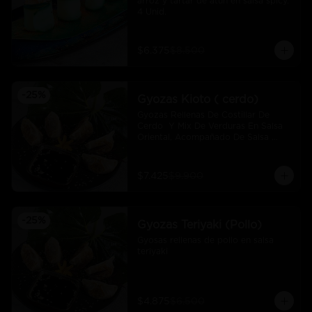
arroz y tartar de atún en salsa spicy.  
4 Unid.
$6.375
$8.500
-
25
%
Gyozas Kioto ( cerdo)
Gyozas Rellenas De Costillar De 
Cerdo  Y Mix De Verduras En Salsa 
Oriental, Acompañado De Salsa 
Ponzú (5 Und)
$7.425
$9.900
-
25
%
Gyozas Teriyaki (Pollo)
Gyosas rellenas de pollo en salsa 
teriyaki
$4.875
$6.500