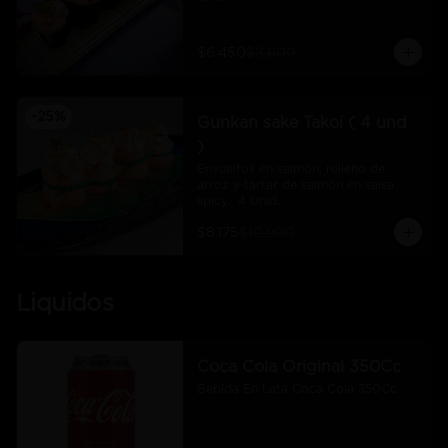
$6.450
$8.600
-
25
%
Gunkan sake Takoi ( 4 und
)
Envueltos en salmón, relleno de 
arroz y tartar de salmón en salsa 
spicy.  4 Unid.
$8.175
$10.900
Liquidos
Coca Cola Original 350Cc
Bebida En Lata Coca Cola 350Cc