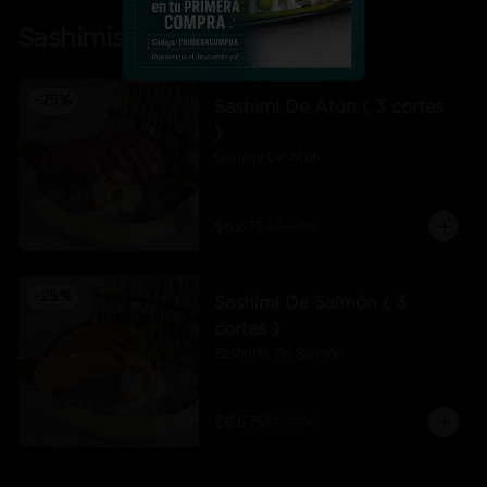
Sashimis
-
25
%
Sashimi De Atún ( 3 cortes
)
Sashimi De Atún
$6.675
$8.900
-
25
%
Sashimi De Salmón ( 3
cortes )
Sashimis De Salmón
$6.675
$8.900