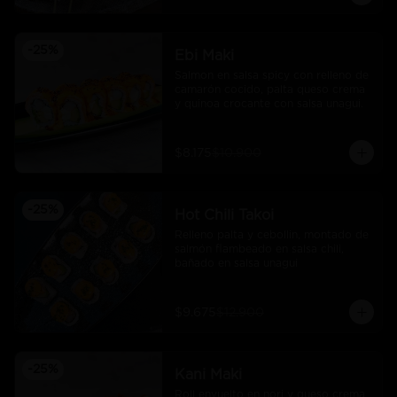
-
25
%
Ebi Maki
Salmon en salsa spicy con relleno de 
camarón cocido, palta queso crema 
y quinoa crocante con salsa unagui.
$8.175
$10.900
-
25
%
Hot Chili Takoi
Relleno palta y cebollin, montado de 
salmón flambeado en salsa chili, 
bañado en salsa unagui
$9.675
$12.900
-
25
%
Kani Maki
Roll envuelto en nori y queso crema 