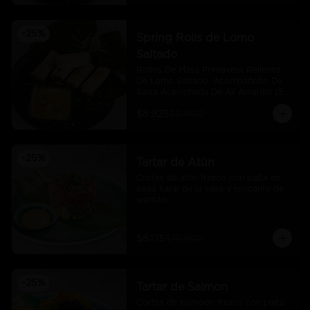
-
25
%
Spring Rolls de Lomo
Saltado
Rollos De Masa Primavera Rellenos 
De Lomo Saltado, Acompañado De 
Salsa Acevichada De Aji Amarillo (5 
Und)
$8.925
$11.900
-
25
%
Tartar de Atún
Cortes de atún fresco con palta en 
salsa karai de la casa y crocante de 
wantán.
$8.175
$10.900
-
25
%
Tartar de Salmon
Cortes de salmoon fresco con palta 