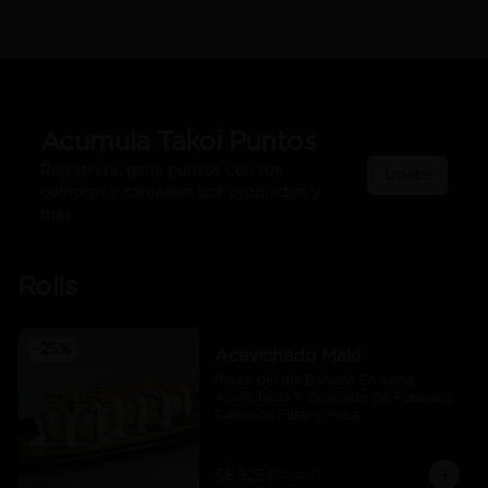
Acumula
Takoi Puntos
Regístrate, gana puntos con tus
Únete
compras y canjealos por productos y
más
Rolls
-
25
%
Acevichado Maki
Pesca del día Bañado En Salsa 
Acevichada Y Crocante De Furikake, 
Camaron Furai y Palta
$8.925
$11.900