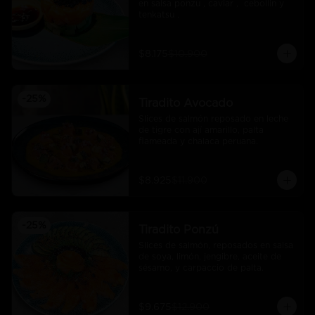
en salsa ponzu , caviar ,  cebollin y 
tenkatsu .
$8.175
$10.900
-
25
%
Tiradito Avocado
Slices de salmón reposado en leche 
de tigre con ají amarillo, palta 
flameada y chalaca peruana.
$8.925
$11.900
-
25
%
Tiradito Ponzú
Slices de salmón, reposados en salsa 
de soya, limón, jengibre, aceite de 
sésamo, y carpaccio de palta.
$9.675
$12.900