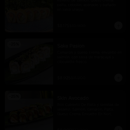
Relleno de salmón, queso crema, 
palta, cebollín, apanado y bañado 
en salsa unagui.
$8.175
$10.900
-
25
%
Sake Pasion
Camarón y queso crema, envuelto en 
salmón, con salsa de maracuyá y 
ciboulette fresco.
$8.925
$11.900
-
25
%
Skin Avocado
Roll Cubierto De Palta y semillas de 
sesamo, Salmon, camarón, Palta, 
Queso Crema Envuelto En Nori,