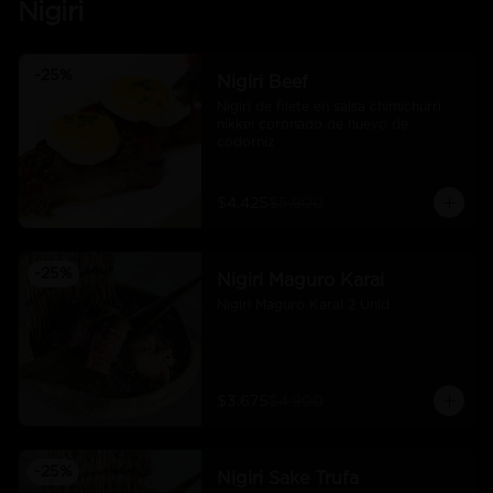
Nigiri
-
25
%
Nigiri Beef
Nigiri de filete en salsa chimichurri 
nikkei coronado de huevo de 
codorniz
$4.425
$5.900
-
25
%
Nigiri Maguro Karai
Nigiri Maguro Karai 2 Unid
$3.675
$4.900
-
25
%
Nigiri Sake Trufa