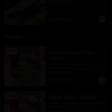
Queso parrillero
$22.425
$29.900
Gohan
-
25
%
Gohan Camarón Furay +
bebida
camarón furay, palta, queso crema, 
cebollín, sésamo con base de arroz y 
salsa Peruvian
$7.425
$9.900
-
25
%
Gohan Salmon + bebida
salmón, palta, queso crema, cebollín, 
sésamo con base de arroz y salsa 
acevichado