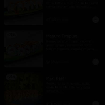
con relleno de camarón, palta, queso 
crema, cebollín, kani, flameado y 
crocante de salmón con salsa unagi
$7.425
$9.900
-
25
%
Maguro Tempura
Relleno de atun , palta , cebollin , 
queso crema , envuelto en nori y 
frito en tempura , banado en salsa 
maracuya .
$8.175
$10.900
-
25
%
Maki beef
Relleno de pollo teriyaki, palta, 
envuelto en filete de res y salsa 
anticuchera.
$9.675
$12.900