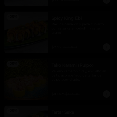
$9.000
$12.000
-
25
%
Spicy King Ebi
Maki de camarón y palta cubierto 
con salsa karai, cebollín y salsa 
unagui
$8.925
$11.900
-
25
%
Tako Karami (Pulpo)
Relleno camarón furay, envuelto en 
palta, acompañado de tartar de 
pulpo acevichado.
$10.425
$13.900
-
25
%
Tartar Sake