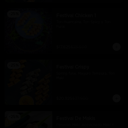
-
25
%
Festival Chicken 1
Tori Huancaina, Tori Spicy y Tori 
Furai
$17.625
$23.500
-
25
%
Festival Crispy
Spring furai, Maguro Tempura, Tori 
Maki
$20.925
$27.900
-
25
%
Festival De Makis
Peruvian Maki. Acevichado Maki Y 