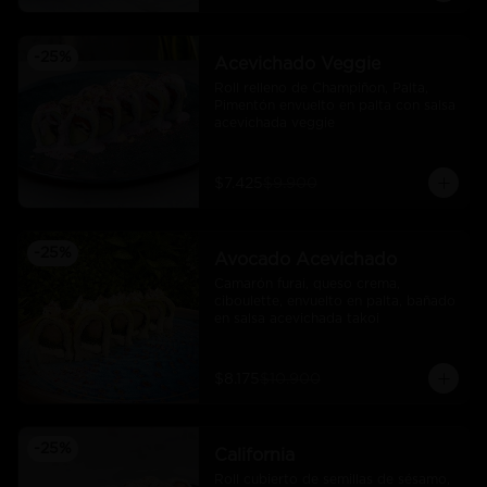
-
25
%
Acevichado Veggie
Roll relleno de Champiñon, Palta, 
Pimentón envuelto en palta con salsa 
acevichada veggie
$7.425
$9.900
-
25
%
Avocado Acevichado
Camarón furai, queso crema, 
ciboulette, envuelto en palta, bañado 
en salsa acevichada takoi
$8.175
$10.900
-
25
%
California
Roll cubierto de semillas de sésamo, 