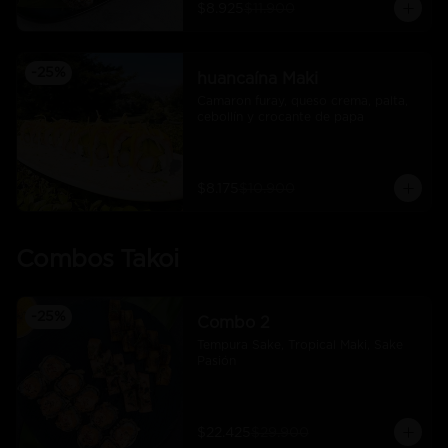
$8.925
$11.900
-
25
%
huancaína Maki
Camaron furay, queso crema, palta, 
cebollín y crocante de papa
$8.175
$10.900
Combos Takoi
-
25
%
Combo 2
Tempura Sake, Tropical Maki, Sake 
Pasión
$22.425
$29.900