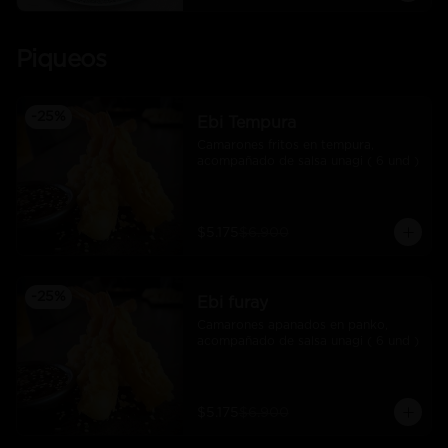
Piqueos
-
25
%
Ebi Tempura
Camarones fritos en tempura, 
acompañado de salsa unagi ( 6 und )
$5.175
$6.900
-
25
%
Ebi furay
Camarones apanados en panko, 
acompañado de salsa unagi ( 6 und )
$5.175
$6.900