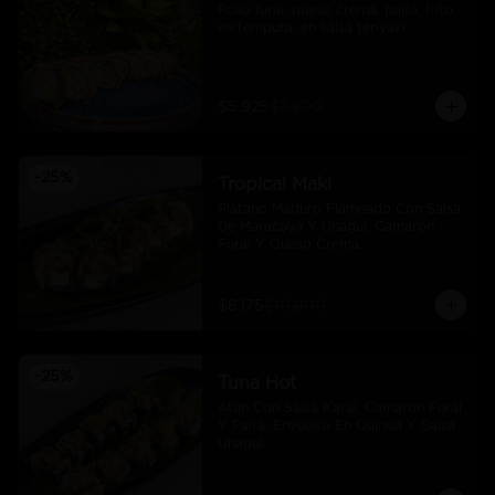
Pollo furai, queso crema, palta, frito 
en tempura, en salsa teriyaki
$5.925
$7.900
-
25
%
Tropical Maki
Plátano Maduro Flameado Con Salsa 
De Maracuyá Y Unagui, Camaron 
Furai Y Queso Crema.
$8.175
$10.900
-
25
%
Tuna Hot
Atún Con Salsa Karai, Camaron Furai 
Y Palta, Envuelto En Quinoa Y Salsa 
Unagui.