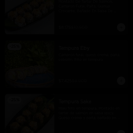
Montado De Tartar De Salmon, 
Camaron Furai, Palta, Quinua 
Crocante, Bañado En Salsa De 
Maracuya
$8.175
$10.900
-
25
%
Tempura Eby
Camarón furai, queso crema, palta, 
cebollín, frito en tempura
$7.425
$9.900
-
25
%
Tempura Sake
Maki frito en tempura, Montado en 
tartar de salmón en salsa spicy, 
Queso crema y palta, bañado en 
salsa unagi