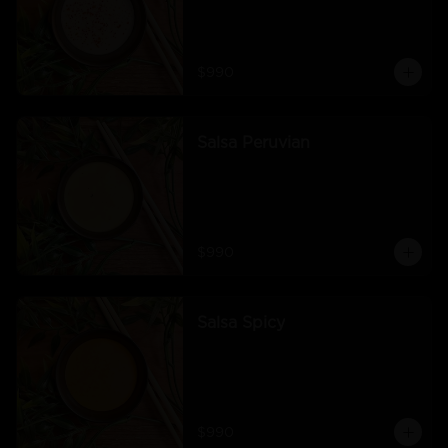
$990
Salsa Peruvian
$990
Salsa Spicy
$990