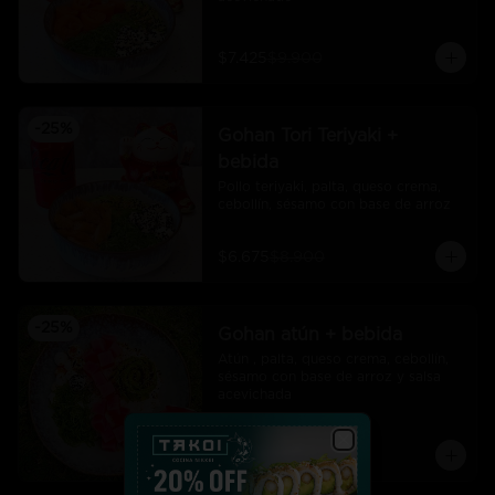
$7.425
$9.900
-
25
%
Gohan Tori Teriyaki +
bebida
Pollo teriyaki, palta, queso crema, 
cebollín, sésamo con base de arroz
$6.675
$8.900
-
25
%
Gohan atún + bebida
Atún , palta, queso crema, cebollín, 
sésamo con base de arroz y salsa 
acevichada
$7.425
$9.900
Close