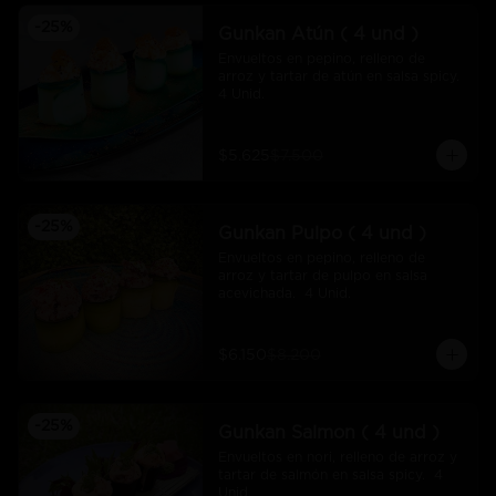
-
25
%
Gunkan Atún ( 4 und )
Envueltos en pepino, relleno de 
arroz y tartar de atún en salsa spicy.  
4 Unid.
$5.625
$7.500
-
25
%
Gunkan Pulpo ( 4 und )
Envueltos en pepino, relleno de 
arroz y tartar de pulpo en salsa 
acevichada.  4 Unid.
$6.150
$8.200
-
25
%
Gunkan Salmon ( 4 und )
Envueltos en nori, relleno de arroz y 
tartar de salmón en salsa spicy.  4 
Unid.