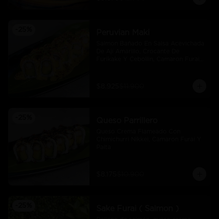
-
25
%
Peruvian Maki
Salmon Bañado En Salsa Acevichada 
De Ají Amarillo, Crocante De 
Furikake Y Cebollin, Camaron Furai 
Y Palta.
$8.925
$11.900
-
25
%
Queso Parrillero
Queso Crema Flameado Con 
Chimichurri Nikkei, Camaron Furai Y 
Palta
$8.175
$10.900
-
25
%
Sake Furai ( Salmon )