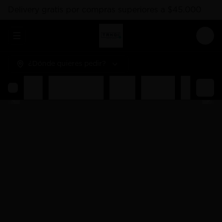
Delivery gratis por compras superiores a $45.000
Abrir menu de navegación
Logi
¿Dónde quieres pedir?
Rolls
Combos Takoi
Gohan
Sashimis
Nigiri
Ent