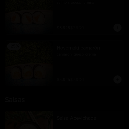
salmón, queso  crema
$5.925
$7.900
-
25
%
Hosomaki camarón
camarón, queso crema
$5.925
$7.900
Salsas
Salsa Acevichada