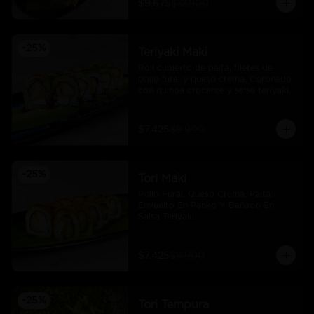
$9.675
$12.900
-
25
%
Teriyaki Maki
Roll cubierto de palta, filetes de 
pollo furai y queso crema. Coronado 
con quinoa crocante y salsa teriyaki.
$7.425
$9.900
-
25
%
Tori Maki
Pollo Furai, Queso Crema, Palta, 
Envuelto En Panko Y Bañado En 
Salsa Teriyaki.
$7.425
$9.900
-
25
%
Tori Tempura