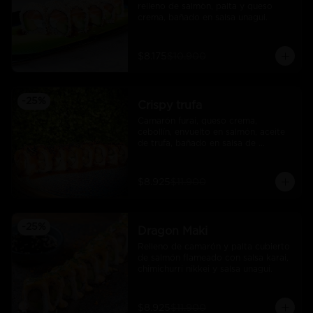
relleno de salmòn, palta y queso 
crema, bañado en salsa unagui.
$8.175
$10.900
-
25
%
Crispy trufa
Camarón furai, queso crema, 
cebollín, envuelto en salmón, aceite 
de trufa, bañado en salsa de 
pimiento piquillo.
$8.925
$11.900
-
25
%
Dragon Maki
Relleno de camarón y palta cubierto 
de salmón flameado con salsa karai, 
chimichurri nikkei y salsa unagui.
$8.925
$11.900