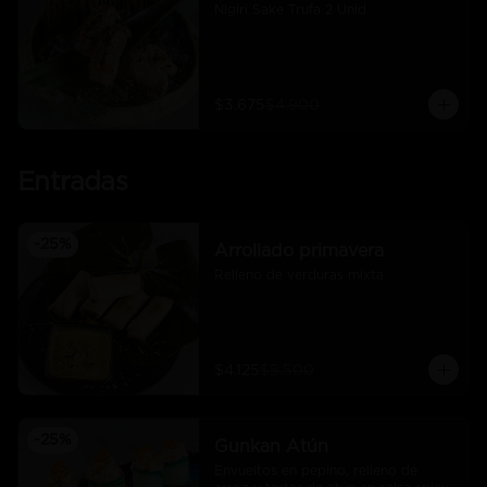
Nigiri Sake Trufa 2 Unid
$3.675
$4.900
Entradas
-
25
%
Arrollado primavera
Relleno de verduras mixta
$4.125
$5.500
-
25
%
Gunkan Atún
Envueltos en pepino, relleno de 