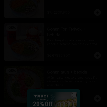
$7.425
$9.900
-
25
%
Gohan Tori Teriyaki +
bebida
Pollo teriyaki, palta, queso crema, 
cebollín, sésamo con base de arroz
$6.675
$8.900
-
25
%
Gohan atún + bebida
Atún , palta, queso crema, cebollín, 
sésamo con base de arroz y salsa 
acevichada
$7.425
$9.900
Close