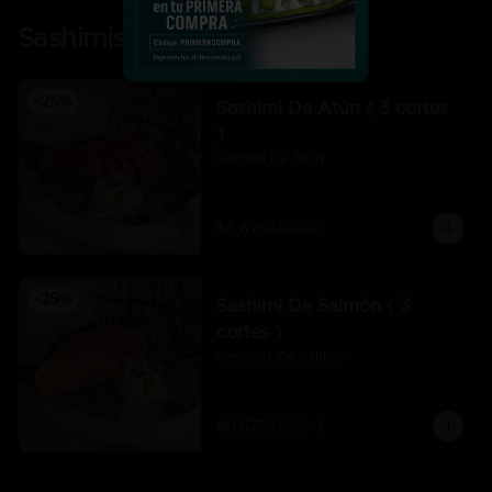
Sashimis
-
25
%
Sashimi De Atún ( 3 cortes
)
Sashimi De Atún
$6.675
$8.900
-
25
%
Sashimi De Salmón ( 3
cortes )
Sashimis De Salmón
$6.675
$8.900