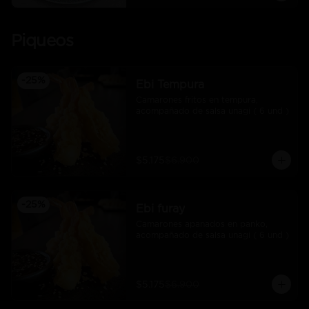
Piqueos
-
25
%
Ebi Tempura
Camarones fritos en tempura, 
acompañado de salsa unagi ( 6 und )
$5.175
$6.900
-
25
%
Ebi furay
Camarones apanados en panko, 
acompañado de salsa unagi ( 6 und )
$5.175
$6.900