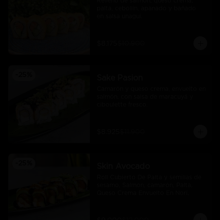
Relleno de salmón, queso crema, 
palta, cebollín, apanado y bañado 
en salsa unagui.
$8.175
$10.900
-
25
%
Sake Pasion
Camarón y queso crema, envuelto en 
salmón, con salsa de maracuyá y 
ciboulette fresco.
$8.925
$11.900
-
25
%
Skin Avocado
Roll Cubierto De Palta y semillas de 
sesamo, Salmon, camarón, Palta, 
Queso Crema Envuelto En Nori,