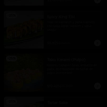
$9.000
$12.000
-
25
%
Spicy King Ebi
Maki de camarón y palta cubierto 
con salsa karai, cebollín y salsa 
unagui
$8.925
$11.900
-
25
%
Tako Karami (Pulpo)
Relleno camarón furay, envuelto en 
palta, acompañado de tartar de 
pulpo acevichado.
$10.425
$13.900
-
25
%
Tartar Sake