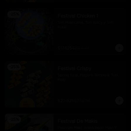
-
25
%
Festival Chicken 1
Tori Huancaina, Tori Spicy y Tori 
Furai
$17.625
$23.500
-
25
%
Festival Crispy
Spring furai, Maguro Tempura, Tori 
Maki
$20.925
$27.900
-
25
%
Festival De Makis
Peruvian Maki. Acevichado Maki Y 