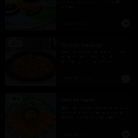
en salsa ponzu , caviar ,  cebollin y 
tenkatsu .
$8.175
$10.900
-
25
%
Tiradito Avocado
Slices de salmón reposado en leche 
de tigre con ají amarillo, palta 
flameada y chalaca peruana.
$8.925
$11.900
-
25
%
Tiradito Ponzú
Slices de salmón, reposados en salsa 
de soya, limón, jengibre, aceite de 
sésamo, y carpaccio de palta.
$9.675
$12.900