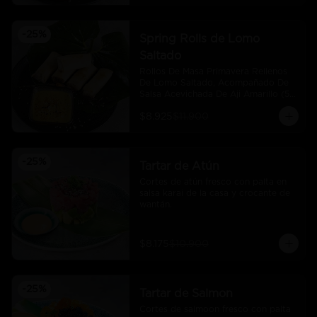
-
25
%
Spring Rolls de Lomo
Saltado
Rollos De Masa Primavera Rellenos 
De Lomo Saltado, Acompañado De 
Salsa Acevichada De Aji Amarillo (5 
Und)
$8.925
$11.900
-
25
%
Tartar de Atún
Cortes de atún fresco con palta en 
salsa karai de la casa y crocante de 
wantán.
$8.175
$10.900
-
25
%
Tartar de Salmon
Cortes de salmoon fresco con palta 