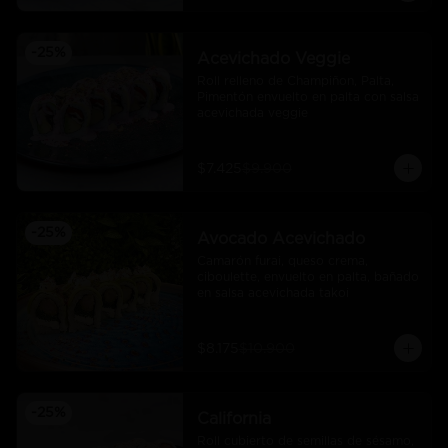
-
25
%
Acevichado Veggie
Roll relleno de Champiñon, Palta, 
Pimentón envuelto en palta con salsa 
acevichada veggie
$7.425
$9.900
-
25
%
Avocado Acevichado
Camarón furai, queso crema, 
ciboulette, envuelto en palta, bañado 
en salsa acevichada takoi
$8.175
$10.900
-
25
%
California
Roll cubierto de semillas de sésamo, 