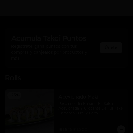
Acumula
Takoi Puntos
Regístrate, gana puntos con tus
Únete
compras y canjealos por productos y
más
Rolls
-
25
%
Acevichado Maki
Pesca del día Bañado En Salsa 
Acevichada Y Crocante De Furikake, 
Camaron Furai y Palta
$8.925
$11.900