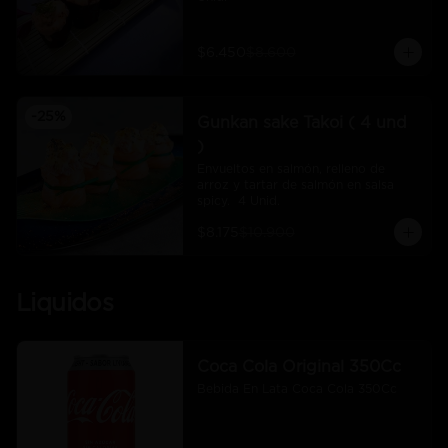
$6.450
$8.600
-
25
%
Gunkan sake Takoi ( 4 und
)
Envueltos en salmón, relleno de 
arroz y tartar de salmón en salsa 
spicy.  4 Unid.
$8.175
$10.900
Liquidos
Coca Cola Original 350Cc
Bebida En Lata Coca Cola 350Cc