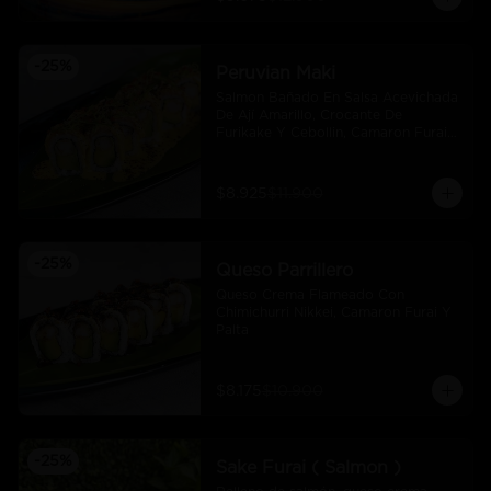
-
25
%
Peruvian Maki
Salmon Bañado En Salsa Acevichada 
De Ají Amarillo, Crocante De 
Furikake Y Cebollin, Camaron Furai 
Y Palta.
$8.925
$11.900
-
25
%
Queso Parrillero
Queso Crema Flameado Con 
Chimichurri Nikkei, Camaron Furai Y 
Palta
$8.175
$10.900
-
25
%
Sake Furai ( Salmon )