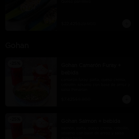
Queso parrillero
$22.425
$29.900
Gohan
-
25
%
Gohan Camarón Furay +
bebida
camarón furay, palta, queso crema, 
cebollín, sésamo con base de arroz y 
salsa Peruvian
$7.425
$9.900
-
25
%
Gohan Salmon + bebida
salmón, palta, queso crema, cebollín, 
sésamo con base de arroz y salsa 
acevichado