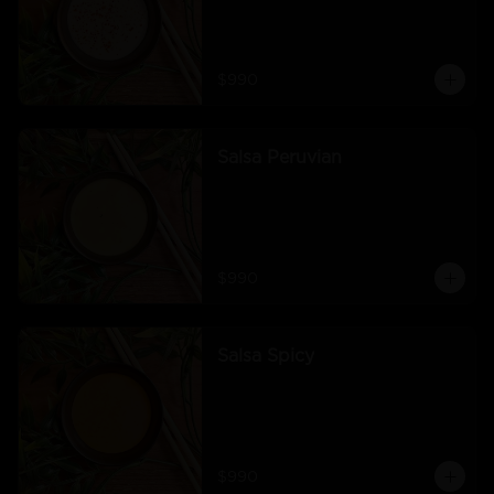
$990
Salsa Peruvian
$990
Salsa Spicy
$990