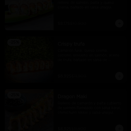
relleno de salmòn, palta y queso 
crema, bañado en salsa unagui.
$8.175
$10.900
-
25
%
Crispy trufa
Camarón furai, queso crema, 
cebollín, envuelto en salmón, aceite 
de trufa, bañado en salsa de 
pimiento piquillo.
$8.925
$11.900
-
25
%
Dragon Maki
Relleno de camarón y palta cubierto 
de salmón flameado con salsa karai, 
chimichurri nikkei y salsa unagui.
$8.925
$11.900