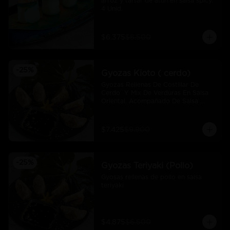
arroz y tartar de atún en salsa spicy.  
4 Unid.
$6.375
$8.500
-
25
%
Gyozas Kioto ( cerdo)
Gyozas Rellenas De Costillar De 
Cerdo  Y Mix De Verduras En Salsa 
Oriental, Acompañado De Salsa 
Ponzú (5 Und)
$7.425
$9.900
-
25
%
Gyozas Teriyaki (Pollo)
Gyosas rellenas de pollo en salsa 
teriyaki
$4.875
$6.500