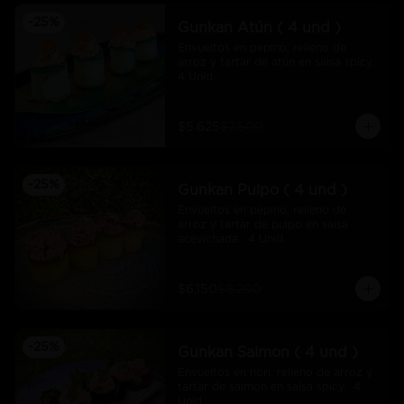
-
25
%
Gunkan Atún ( 4 und )
Envueltos en pepino, relleno de 
arroz y tartar de atún en salsa spicy.  
4 Unid.
$5.625
$7.500
-
25
%
Gunkan Pulpo ( 4 und )
Envueltos en pepino, relleno de 
arroz y tartar de pulpo en salsa 
acevichada.  4 Unid.
$6.150
$8.200
-
25
%
Gunkan Salmon ( 4 und )
Envueltos en nori, relleno de arroz y 
tartar de salmón en salsa spicy.  4 
Unid.