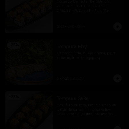
Montado De Tartar De Salmon, 
Camaron Furai, Palta, Quinua 
Crocante, Bañado En Salsa De 
Maracuya
$8.175
$10.900
-
25
%
Tempura Eby
Camarón furai, queso crema, palta, 
cebollín, frito en tempura
$7.425
$9.900
-
25
%
Tempura Sake
Maki frito en tempura, Montado en 
tartar de salmón en salsa spicy, 
Queso crema y palta, bañado en 
salsa unagi