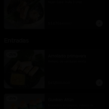
Nigiri Sake Trufa 2 Unid
$3.675
$4.900
Entradas
-
25
%
Arrollado primavera
Relleno de verduras mixta
$4.125
$5.500
-
25
%
Gunkan Atún
Envueltos en pepino, relleno de 