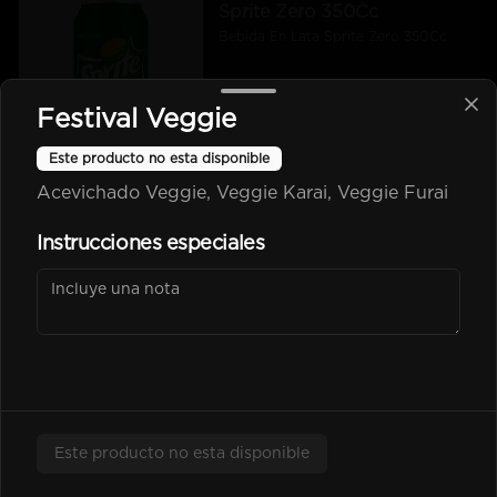
Sprite Zero 350Cc
Bebida En Lata Sprite Zero 350Cc
Festival Veggie
$2.500
Este producto no esta disponible
Acevichado Veggie, Veggie Karai, Veggie Furai
kem piña Lata 350Cc
Instrucciones especiales
$2.600
Poked
Este producto no esta disponible
-
25
%
Chicken Poked