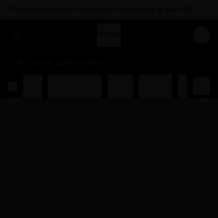
Delivery gratis por compras superiores a $45.000
Abrir menu de navegación
Logi
¿Dónde quieres pedir?
Rolls
Combos Takoi
Gohan
Sashimis
Nigiri
Ent