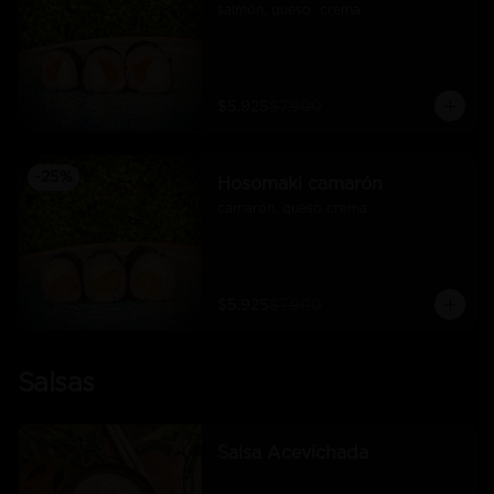
salmón, queso  crema
$5.925
$7.900
-
25
%
Hosomaki camarón
camarón, queso crema
$5.925
$7.900
Salsas
Salsa Acevichada