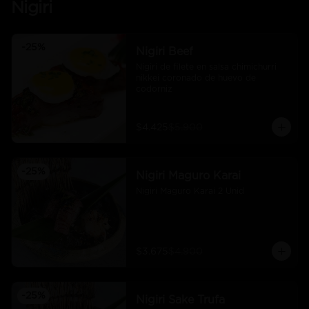
Nigiri
-
25
%
Nigiri Beef
Nigiri de filete en salsa chimichurri 
nikkei coronado de huevo de 
codorniz
$4.425
$5.900
-
25
%
Nigiri Maguro Karai
Nigiri Maguro Karai 2 Unid
$3.675
$4.900
-
25
%
Nigiri Sake Trufa