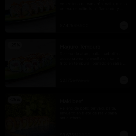
con relleno de camarón, palta, queso 
crema, cebollín, kani, flameado y 
crocante de salmón con salsa unagi
$7.425
$9.900
-
25
%
Maguro Tempura
Relleno de atun , palta , cebollin , 
queso crema , envuelto en nori y 
frito en tempura , banado en salsa 
maracuya .
$8.175
$10.900
-
25
%
Maki beef
Relleno de pollo teriyaki, palta, 
envuelto en filete de res y salsa 
anticuchera.
$9.675
$12.900