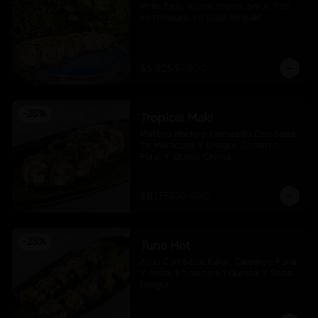
Pollo furai, queso crema, palta, frito 
en tempura, en salsa teriyaki
$5.925
$7.900
-
25
%
Tropical Maki
Plátano Maduro Flameado Con Salsa 
De Maracuyá Y Unagui, Camaron 
Furai Y Queso Crema.
$8.175
$10.900
-
25
%
Tuna Hot
Atún Con Salsa Karai, Camaron Furai 
Y Palta, Envuelto En Quinoa Y Salsa 
Unagui.