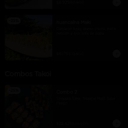
$8.925
$11.900
-
25
%
huancaína Maki
Camaron furay, queso crema, palta, 
cebollín y crocante de papa
$8.175
$10.900
Combos Takoi
-
25
%
Combo 2
Tempura Sake, Tropical Maki, Sake 
Pasión
$22.425
$29.900