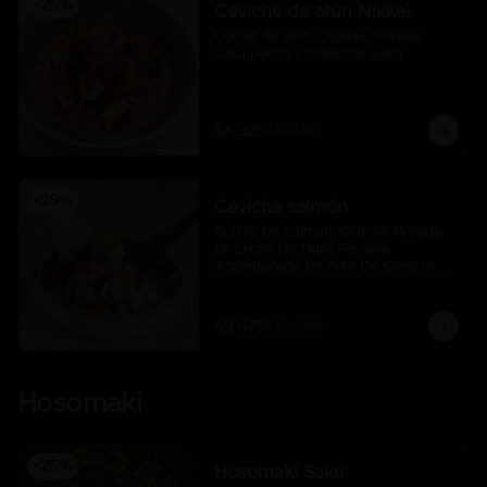
-
25
%
Ceviche de atún Nikkei
Cortes de atún, cebolla morada, 
salsa ponzu y cubos de palta
$8.925
$11.900
-
25
%
Ceviche salmón
Cortes De Salmon, Cebolla Morada 
En Leche De Tigre Peruana 
Acompañado De Pure De Camote Y 
Choclo Peruano.
$9.675
$12.900
Hosomaki
-
25
%
Hosomaki Sake