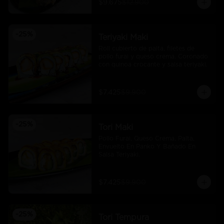
$9.675
$12.900
-
25
%
Teriyaki Maki
Roll cubierto de palta, filetes de 
pollo furai y queso crema. Coronado 
con quinoa crocante y salsa teriyaki.
$7.425
$9.900
-
25
%
Tori Maki
Pollo Furai, Queso Crema, Palta, 
Envuelto En Panko Y Bañado En 
Salsa Teriyaki.
$7.425
$9.900
-
25
%
Tori Tempura