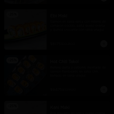
-
25
%
Ebi Maki
Salmon en salsa spicy con relleno de 
camarón cocido, palta queso crema 
y quinoa crocante con salsa unagui.
$8.175
$10.900
-
25
%
Hot Chili Takoi
Relleno palta y cebollin, montado de 
salmón flambeado en salsa chili, 
bañado en salsa unagui
$9.675
$12.900
-
25
%
Kani Maki
Roll envuelto en nori y queso crema 