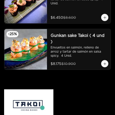
Unid.
$6.450
$8.600
-
25
%
Gunkan sake Takoi ( 4 und
)
Envueltos en salmón, relleno de 
arroz y tartar de salmón en salsa 
spicy.  4 Unid.
$8.175
$10.900