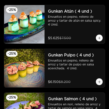
-
25
%
Gunkan Atún ( 4 und )
Envueltos en pepino, relleno de 
arroz y tartar de atún en salsa spicy.  
4 Unid.
$5.625
$7.500
-
25
%
Gunkan Pulpo ( 4 und )
Envueltos en pepino, relleno de 
arroz y tartar de pulpo en salsa 
acevichada.  4 Unid.
$6.150
$8.200
-
25
%
Gunkan Salmon ( 4 und )
Envueltos en nori, relleno de arroz y 
tartar de salmón en salsa spicy.  4 