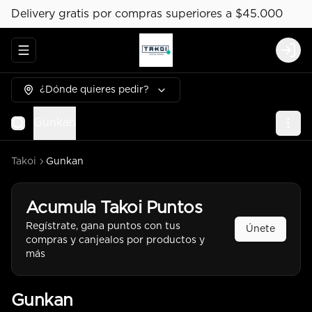
Delivery gratis por compras superiores a $45.000
Abrir menu de navegación
Logi
¿Dónde quieres pedir?
Gunkan
Takoi
Gunkan
Acumula
Takoi Puntos
Regístrate, gana puntos con tus
Únete
compras y canjealos por productos y
más
Gunkan