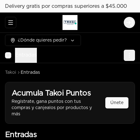
Delivery gratis por compras superiores a $45.000
Abrir menu de navegación
Logi
¿Dónde quieres pedir?
Entradas
Takoi
Entradas
Acumula
Takoi Puntos
Regístrate, gana puntos con tus
Únete
compras y canjealos por productos y
más
Entradas