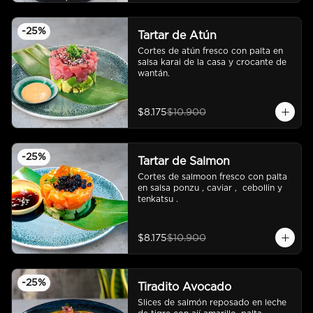
-
25
%
Tartar de Atún
Cortes de atún fresco con palta en 
salsa karai de la casa y crocante de 
wantán.
$8.175
$10.900
-
25
%
Tartar de Salmon
Cortes de salmoon fresco con palta 
en salsa ponzu , caviar ,  cebollin y 
tenkatsu .
$8.175
$10.900
-
25
%
Tiradito Avocado
Slices de salmón reposado en leche 