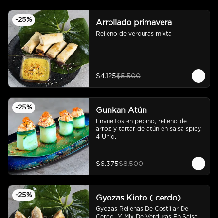
-
25
%
Arrollado primavera
Relleno de verduras mixta
$4.125
$5.500
-
25
%
Gunkan Atún
Envueltos en pepino, relleno de 
arroz y tartar de atún en salsa spicy.  
4 Unid.
$6.375
$8.500
-
25
%
Gyozas Kioto ( cerdo)
Gyozas Rellenas De Costillar De 
Cerdo  Y Mix De Verduras En Salsa 