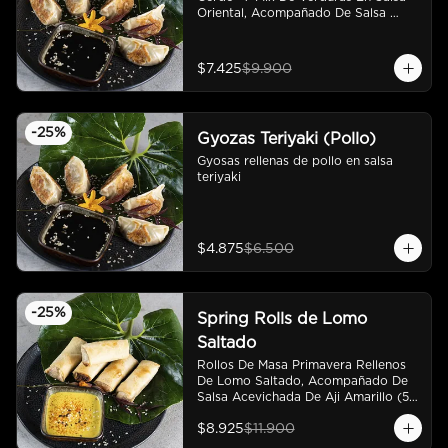
Oriental, Acompañado De Salsa 
Ponzú (5 Und)
$7.425
$9.900
-
25
%
Gyozas Teriyaki (Pollo)
Gyosas rellenas de pollo en salsa 
teriyaki
$4.875
$6.500
-
25
%
Spring Rolls de Lomo
Saltado
Rollos De Masa Primavera Rellenos 
De Lomo Saltado, Acompañado De 
Salsa Acevichada De Aji Amarillo (5 
Und)
$8.925
$11.900