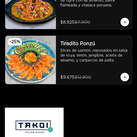
de tigre con ají amarillo, palta 
flameada y chalaca peruana.
$8.925
$11.900
-
25
%
Tiradito Ponzú
Slices de salmón, reposados en salsa 
de soya, limón, jengibre, aceite de 
sésamo, y carpaccio de palta.
$9.675
$12.900