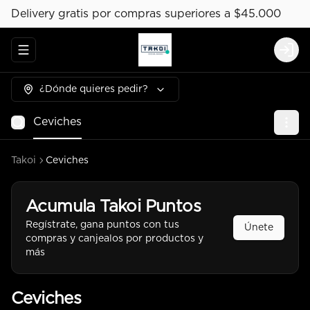
Delivery gratis por compras superiores a $45.000
Abrir menu de navegación
Logi
¿Dónde quieres pedir?
Ceviches
Takoi
Ceviches
Acumula
Takoi Puntos
Regístrate, gana puntos con tus
Únete
compras y canjealos por productos y
más
Ceviches