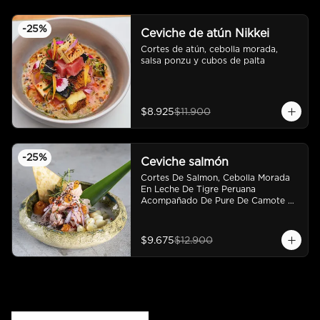
-
25
%
Ceviche de atún Nikkei
Cortes de atún, cebolla morada, 
salsa ponzu y cubos de palta
$8.925
$11.900
-
25
%
Ceviche salmón
Cortes De Salmon, Cebolla Morada 
En Leche De Tigre Peruana 
Acompañado De Pure De Camote Y 
Choclo Peruano.
$9.675
$12.900