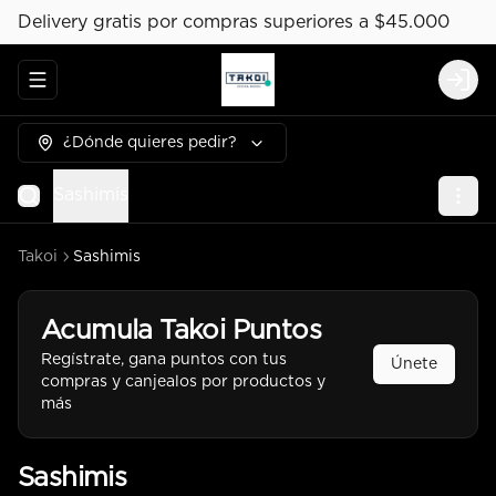
Delivery gratis por compras superiores a $45.000
Abrir menu de navegación
Logi
¿Dónde quieres pedir?
Sashimis
Takoi
Sashimis
Acumula
Takoi Puntos
Regístrate, gana puntos con tus
Únete
compras y canjealos por productos y
más
Sashimis