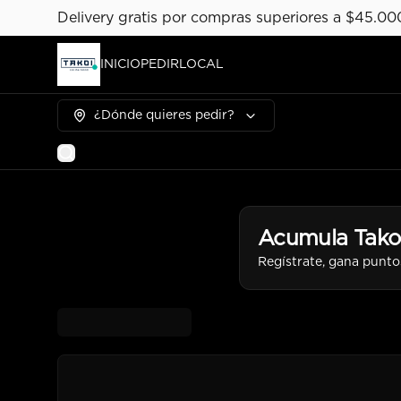
Delivery gratis por compras superiores a $45.00
INICIO
PEDIR
LOCAL
¿Dónde quieres pedir?
Acumula
Tako
Regístrate, gana punto