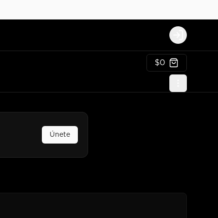
Login
$0
Únete