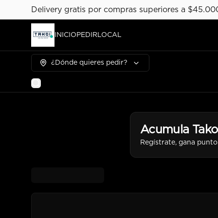
Delivery gratis por compras superiores a $45.00
INICIO
PEDIR
LOCAL
¿Dónde quieres pedir?
Acumula
Tako
Regístrate, gana punto