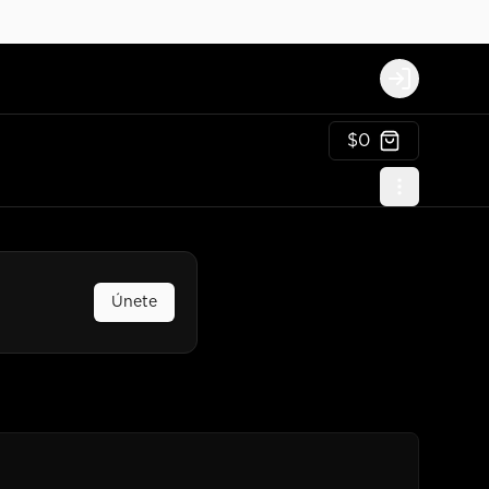
Login
$0
Únete