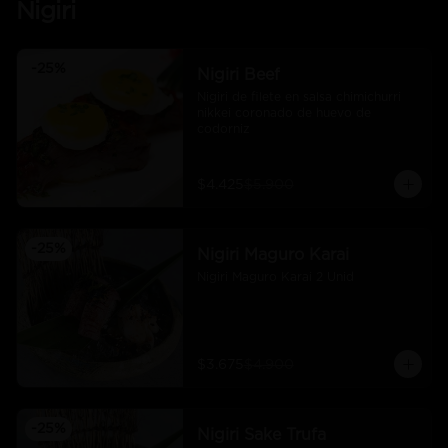
Nigiri
-
25
%
Nigiri Beef
Nigiri de filete en salsa chimichurri 
nikkei coronado de huevo de 
codorniz
$4.425
$5.900
-
25
%
Nigiri Maguro Karai
Nigiri Maguro Karai 2 Unid
$3.675
$4.900
-
25
%
Nigiri Sake Trufa