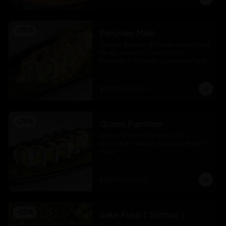
-
25
%
Peruvian Maki
Salmon Bañado En Salsa Acevichada 
De Ají Amarillo, Crocante De 
Furikake Y Cebollin, Camaron Furai 
Y Palta.
$8.925
$11.900
-
25
%
Queso Parrillero
Queso Crema Flameado Con 
Chimichurri Nikkei, Camaron Furai Y 
Palta
$8.175
$10.900
-
25
%
Sake Furai ( Salmon )