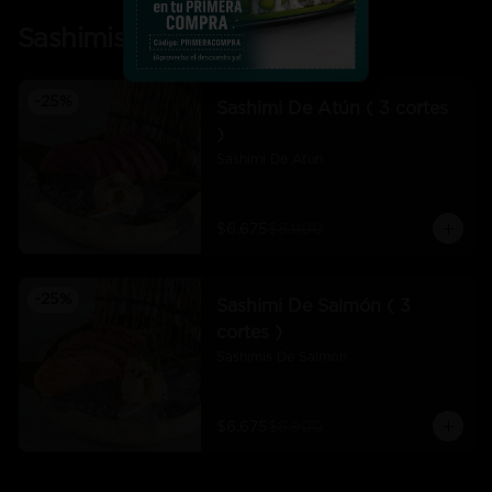
Sashimis
-
25
%
Sashimi De Atún ( 3 cortes
)
Sashimi De Atún
$6.675
$8.900
-
25
%
Sashimi De Salmón ( 3
cortes )
Sashimis De Salmón
$6.675
$8.900