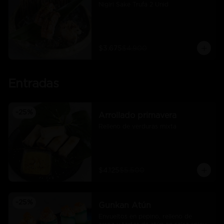
Nigiri Sake Trufa 2 Unid
$3.675
$4.900
Entradas
-
25
%
Arrollado primavera
Relleno de verduras mixta
$4.125
$5.500
-
25
%
Gunkan Atún
Envueltos en pepino, relleno de 