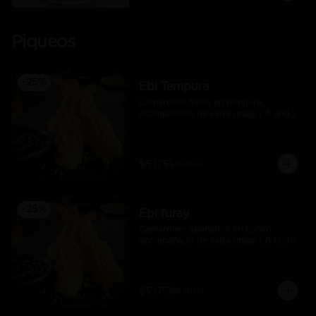
Piqueos
-
25
%
Ebi Tempura
Camarones fritos en tempura, 
acompañado de salsa unagi ( 6 und )
$5.175
$6.900
-
25
%
Ebi furay
Camarones apanados en panko, 
acompañado de salsa unagi ( 6 und )
$5.175
$6.900