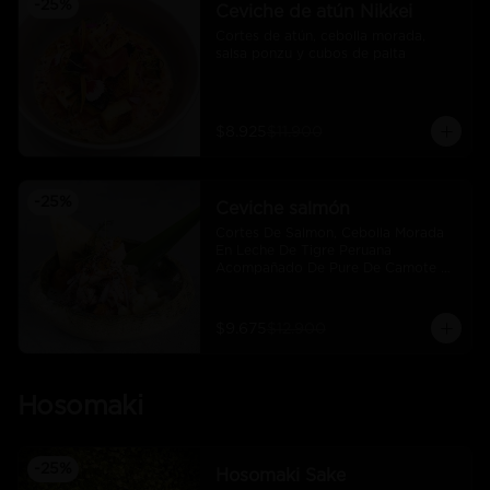
-
25
%
Ceviche de atún Nikkei
Cortes de atún, cebolla morada, 
salsa ponzu y cubos de palta
$8.925
$11.900
-
25
%
Ceviche salmón
Cortes De Salmon, Cebolla Morada 
En Leche De Tigre Peruana 
Acompañado De Pure De Camote Y 
Choclo Peruano.
$9.675
$12.900
Hosomaki
-
25
%
Hosomaki Sake