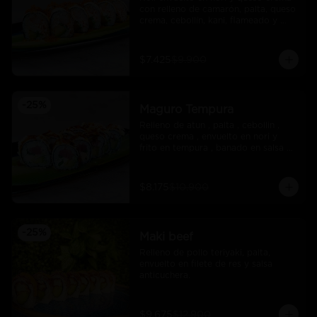
con relleno de camarón, palta, queso 
crema, cebollín, kani, flameado y 
crocante de salmón con salsa unagi
$7.425
$9.900
-
25
%
Maguro Tempura
Relleno de atun , palta , cebollin , 
queso crema , envuelto en nori y 
frito en tempura , banado en salsa 
maracuya .
$8.175
$10.900
-
25
%
Maki beef
Relleno de pollo teriyaki, palta, 
envuelto en filete de res y salsa 
anticuchera.
$9.675
$12.900