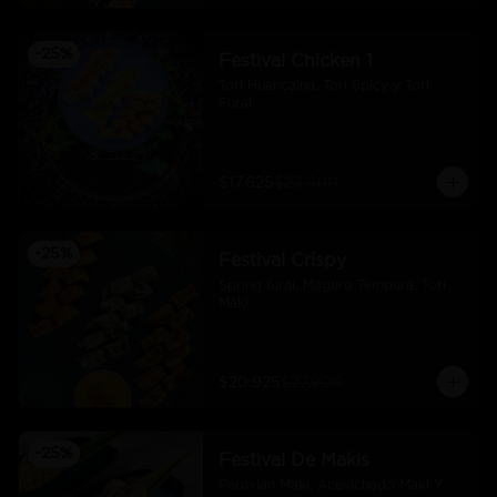
-
25
%
Festival Chicken 1
Tori Huancaina, Tori Spicy y Tori 
Furai
$17.625
$23.500
-
25
%
Festival Crispy
Spring furai, Maguro Tempura, Tori 
Maki
$20.925
$27.900
-
25
%
Festival De Makis
Peruvian Maki. Acevichado Maki Y 