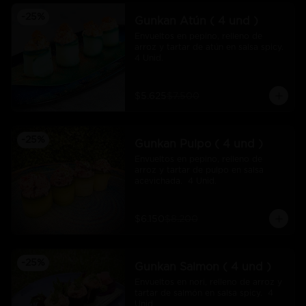
-
25
%
Gunkan Atún ( 4 und )
Envueltos en pepino, relleno de 
arroz y tartar de atún en salsa spicy.  
4 Unid.
$5.625
$7.500
-
25
%
Gunkan Pulpo ( 4 und )
Envueltos en pepino, relleno de 
arroz y tartar de pulpo en salsa 
acevichada.  4 Unid.
$6.150
$8.200
-
25
%
Gunkan Salmon ( 4 und )
Envueltos en nori, relleno de arroz y 
tartar de salmón en salsa spicy.  4 
Unid.