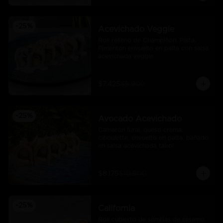
-
25
%
Acevichado Veggie
Roll relleno de Champiñon, Palta, 
Pimentón envuelto en palta con salsa 
acevichada veggie
$7.425
$9.900
-
25
%
Avocado Acevichado
Camarón furai, queso crema, 
ciboulette, envuelto en palta, bañado 
en salsa acevichada takoi
$8.175
$10.900
-
25
%
California
Roll cubierto de semillas de sésamo, 