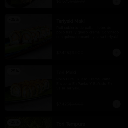
$9.675
$12.900
-
25
%
Teriyaki Maki
Roll cubierto de palta, filetes de 
pollo furai y queso crema. Coronado 
con quinoa crocante y salsa teriyaki.
$7.425
$9.900
-
25
%
Tori Maki
Pollo Furai, Queso Crema, Palta, 
Envuelto En Panko Y Bañado En 
Salsa Teriyaki.
$7.425
$9.900
-
25
%
Tori Tempura