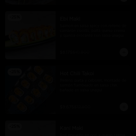
-
25
%
Ebi Maki
Salmon en salsa spicy con relleno de 
camarón cocido, palta queso crema 
y quinoa crocante con salsa unagui.
$8.175
$10.900
-
25
%
Hot Chili Takoi
Relleno palta y cebollin, montado de 
salmón flambeado en salsa chili, 
bañado en salsa unagui
$9.675
$12.900
-
25
%
Kani Maki
Roll envuelto en nori y queso crema 