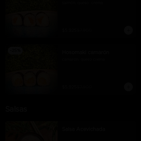
salmón, queso  crema
$5.925
$7.900
-
25
%
Hosomaki camarón
camarón, queso crema
$5.925
$7.900
Salsas
Salsa Acevichada