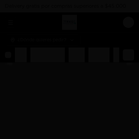
Delivery gratis por compras superiores a $45.000
Abrir menu de navegación
Logi
¿Dónde quieres pedir?
Rolls
Combos Takoi
Gohan
Sashimis
Nigiri
Ent