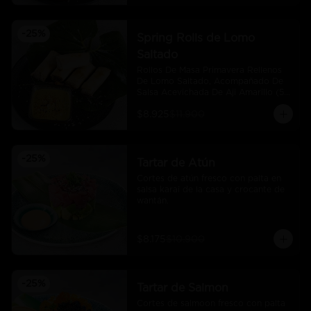
-
25
%
Spring Rolls de Lomo
Saltado
Rollos De Masa Primavera Rellenos 
De Lomo Saltado, Acompañado De 
Salsa Acevichada De Aji Amarillo (5 
Und)
$8.925
$11.900
-
25
%
Tartar de Atún
Cortes de atún fresco con palta en 
salsa karai de la casa y crocante de 
wantán.
$8.175
$10.900
-
25
%
Tartar de Salmon
Cortes de salmoon fresco con palta 