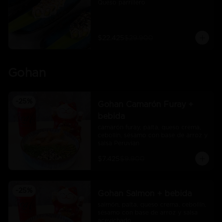
Queso parrillero
$22.425
$29.900
Gohan
-
25
%
Gohan Camarón Furay +
bebida
camarón furay, palta, queso crema, 
cebollín, sésamo con base de arroz y 
salsa Peruvian
$7.425
$9.900
-
25
%
Gohan Salmon + bebida
salmón, palta, queso crema, cebollín, 
sésamo con base de arroz y salsa 
acevichado