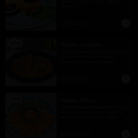
en salsa ponzu , caviar ,  cebollin y 
tenkatsu .
$8.175
$10.900
-
25
%
Tiradito Avocado
Slices de salmón reposado en leche 
de tigre con ají amarillo, palta 
flameada y chalaca peruana.
$8.925
$11.900
-
25
%
Tiradito Ponzú
Slices de salmón, reposados en salsa 
de soya, limón, jengibre, aceite de 
sésamo, y carpaccio de palta.
$9.675
$12.900