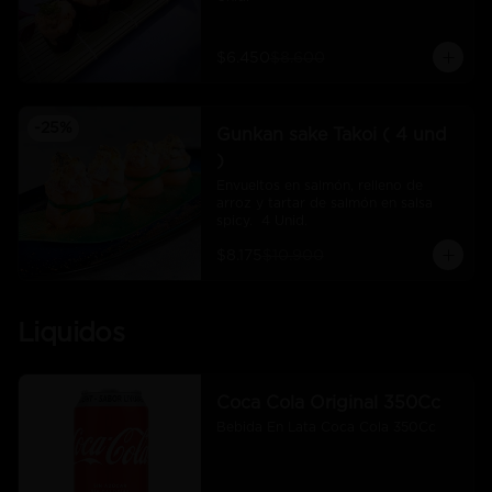
$6.450
$8.600
-
25
%
Gunkan sake Takoi ( 4 und
)
Envueltos en salmón, relleno de 
arroz y tartar de salmón en salsa 
spicy.  4 Unid.
$8.175
$10.900
Liquidos
Coca Cola Original 350Cc
Bebida En Lata Coca Cola 350Cc