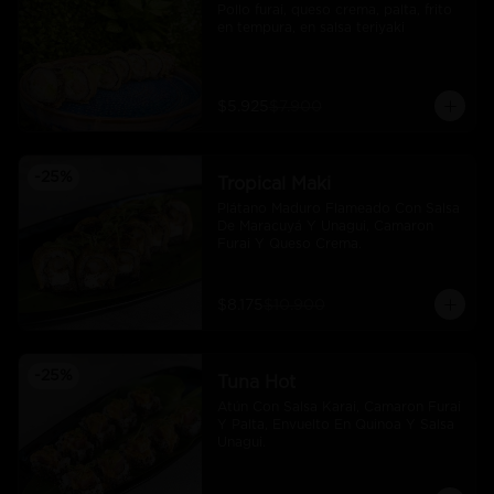
Pollo furai, queso crema, palta, frito 
en tempura, en salsa teriyaki
$5.925
$7.900
-
25
%
Tropical Maki
Plátano Maduro Flameado Con Salsa 
De Maracuyá Y Unagui, Camaron 
Furai Y Queso Crema.
$8.175
$10.900
-
25
%
Tuna Hot
Atún Con Salsa Karai, Camaron Furai 
Y Palta, Envuelto En Quinoa Y Salsa 
Unagui.