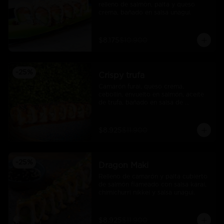
relleno de salmòn, palta y queso 
crema, bañado en salsa unagui.
$8.175
$10.900
-
25
%
Crispy trufa
Camarón furai, queso crema, 
cebollín, envuelto en salmón, aceite 
de trufa, bañado en salsa de 
pimiento piquillo.
$8.925
$11.900
-
25
%
Dragon Maki
Relleno de camarón y palta cubierto 
de salmón flameado con salsa karai, 
chimichurri nikkei y salsa unagui.
$8.925
$11.900