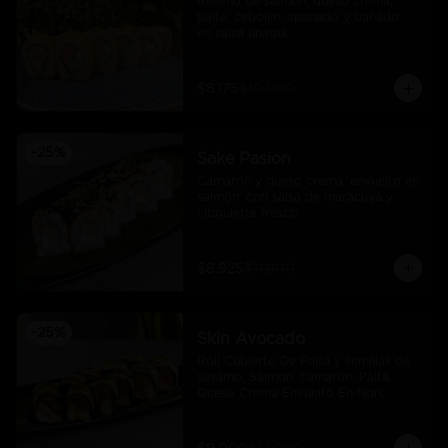
Relleno de salmón, queso crema, 
palta, cebollín, apanado y bañado 
en salsa unagui.
$8.175
$10.900
-
25
%
Sake Pasion
Camarón y queso crema, envuelto en 
salmón, con salsa de maracuyá y 
ciboulette fresco.
$8.925
$11.900
-
25
%
Skin Avocado
Roll Cubierto De Palta y semillas de 
sesamo, Salmon, camarón, Palta, 
Queso Crema Envuelto En Nori,