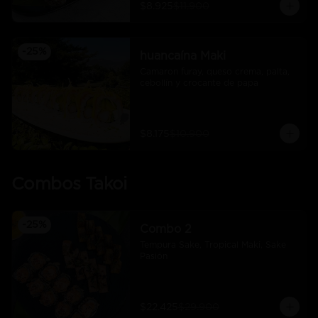
$8.925
$11.900
-
25
%
huancaína Maki
Camaron furay, queso crema, palta, 
cebollín y crocante de papa
$8.175
$10.900
Combos Takoi
-
25
%
Combo 2
Tempura Sake, Tropical Maki, Sake 
Pasión
$22.425
$29.900