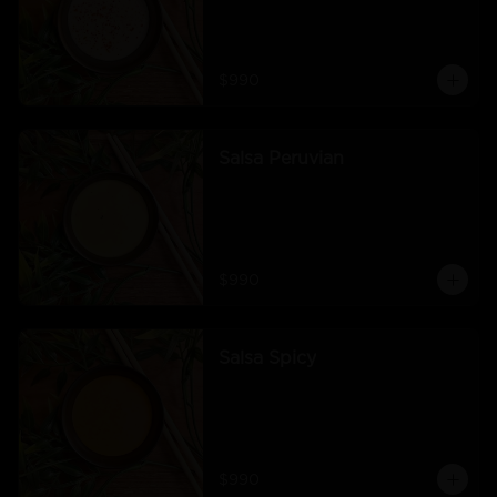
$990
Salsa Peruvian
$990
Salsa Spicy
$990