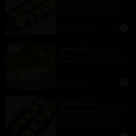
Montado De Tartar De Salmon, 
Camaron Furai, Palta, Quinua 
Crocante, Bañado En Salsa De 
Maracuya
$8.175
$10.900
-
25
%
Tempura Eby
Camarón furai, queso crema, palta, 
cebollín, frito en tempura
$7.425
$9.900
-
25
%
Tempura Sake
Maki frito en tempura, Montado en 
tartar de salmón en salsa spicy, 
Queso crema y palta, bañado en 
salsa unagi