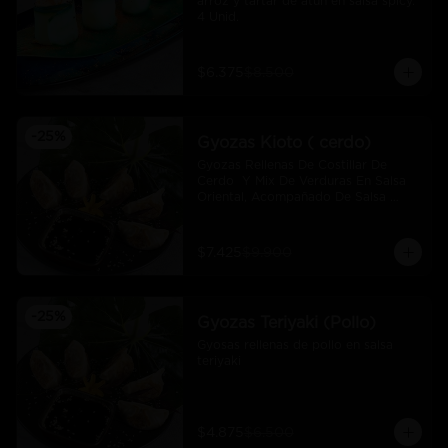
arroz y tartar de atún en salsa spicy.  
4 Unid.
$6.375
$8.500
-
25
%
Gyozas Kioto ( cerdo)
Gyozas Rellenas De Costillar De 
Cerdo  Y Mix De Verduras En Salsa 
Oriental, Acompañado De Salsa 
Ponzú (5 Und)
$7.425
$9.900
-
25
%
Gyozas Teriyaki (Pollo)
Gyosas rellenas de pollo en salsa 
teriyaki
$4.875
$6.500