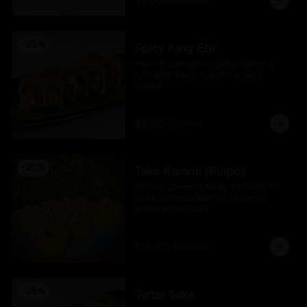
$9.000
$12.000
-
25
%
Spicy King Ebi
Maki de camarón y palta cubierto 
con salsa karai, cebollín y salsa 
unagui
$8.925
$11.900
-
25
%
Tako Karami (Pulpo)
Relleno camarón furay, envuelto en 
palta, acompañado de tartar de 
pulpo acevichado.
$10.425
$13.900
-
25
%
Tartar Sake