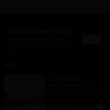
Acumula
Takoi Puntos
Regístrate, gana puntos con tus
Únete
compras y canjealos por productos y
más
Rolls
-
25
%
Acevichado Maki
Pesca del día Bañado En Salsa 
Acevichada Y Crocante De Furikake, 
Camaron Furai y Palta
$8.925
$11.900