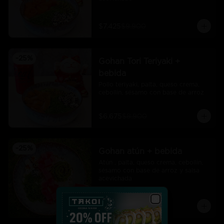
$7.425
$9.900
-
25
%
Gohan Tori Teriyaki +
bebida
Pollo teriyaki, palta, queso crema, 
cebollín, sésamo con base de arroz
$6.675
$8.900
-
25
%
Gohan atún + bebida
Atún , palta, queso crema, cebollín, 
sésamo con base de arroz y salsa 
acevichada
$7.425
$9.900
Close