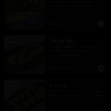
Pollo furai, queso crema, palta, frito 
en tempura, en salsa teriyaki
$5.925
$7.900
-
25
%
Tropical Maki
Plátano Maduro Flameado Con Salsa 
De Maracuyá Y Unagui, Camaron 
Furai Y Queso Crema.
$8.175
$10.900
-
25
%
Tuna Hot
Atún Con Salsa Karai, Camaron Furai 
Y Palta, Envuelto En Quinoa Y Salsa 
Unagui.