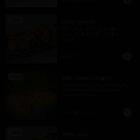
$9.000
$12.000
-
25
%
Spicy King Ebi
Maki de camarón y palta cubierto 
con salsa karai, cebollín y salsa 
unagui
$8.925
$11.900
-
25
%
Tako Karami (Pulpo)
Relleno camarón furay, envuelto en 
palta, acompañado de tartar de 
pulpo acevichado.
$10.425
$13.900
-
25
%
Tartar Sake