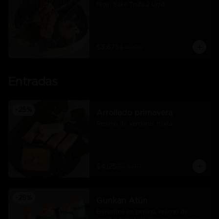
Nigiri Sake Trufa 2 Unid
$3.675
$4.900
Entradas
-
25
%
Arrollado primavera
Relleno de verduras mixta
$4.125
$5.500
-
25
%
Gunkan Atún
Envueltos en pepino, relleno de 