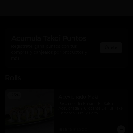
Acumula
Takoi Puntos
Regístrate, gana puntos con tus
Únete
compras y canjealos por productos y
más
Rolls
-
25
%
Acevichado Maki
Pesca del día Bañado En Salsa 
Acevichada Y Crocante De Furikake, 
Camaron Furai y Palta
$8.925
$11.900