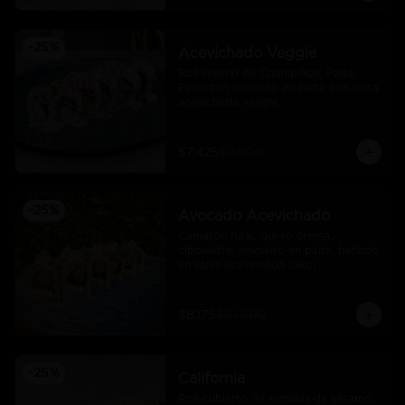
-
25
%
Acevichado Veggie
Roll relleno de Champiñon, Palta, 
Pimentón envuelto en palta con salsa 
acevichada veggie
$7.425
$9.900
-
25
%
Avocado Acevichado
Camarón furai, queso crema, 
ciboulette, envuelto en palta, bañado 
en salsa acevichada takoi
$8.175
$10.900
-
25
%
California
Roll cubierto de semillas de sésamo, 