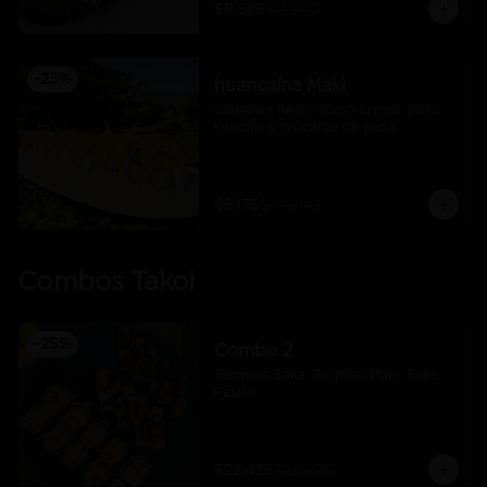
$8.925
$11.900
-
25
%
huancaína Maki
Camaron furay, queso crema, palta, 
cebollín y crocante de papa
$8.175
$10.900
Combos Takoi
-
25
%
Combo 2
Tempura Sake, Tropical Maki, Sake 
Pasión
$22.425
$29.900