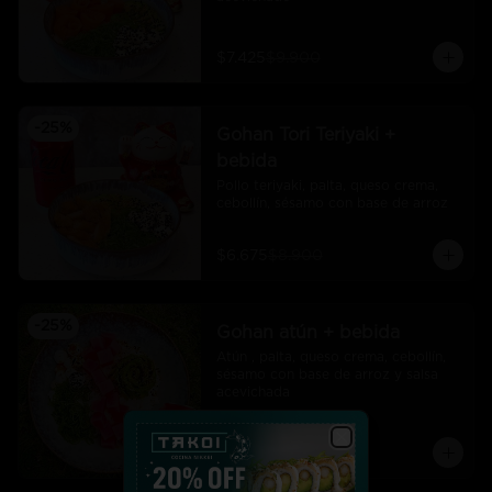
$7.425
$9.900
-
25
%
Gohan Tori Teriyaki +
bebida
Pollo teriyaki, palta, queso crema, 
cebollín, sésamo con base de arroz
$6.675
$8.900
-
25
%
Gohan atún + bebida
Atún , palta, queso crema, cebollín, 
sésamo con base de arroz y salsa 
acevichada
$7.425
$9.900
Close