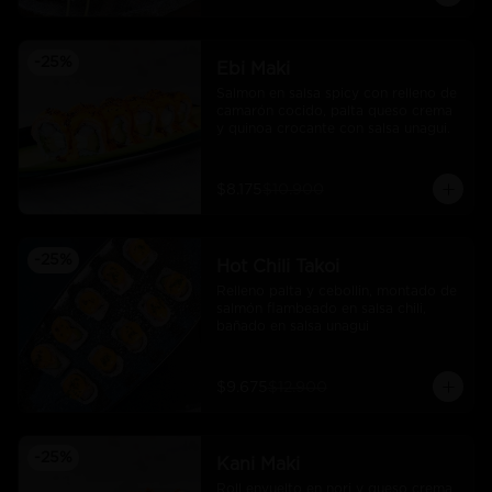
-
25
%
Ebi Maki
Salmon en salsa spicy con relleno de 
camarón cocido, palta queso crema 
y quinoa crocante con salsa unagui.
$8.175
$10.900
-
25
%
Hot Chili Takoi
Relleno palta y cebollin, montado de 
salmón flambeado en salsa chili, 
bañado en salsa unagui
$9.675
$12.900
-
25
%
Kani Maki
Roll envuelto en nori y queso crema 