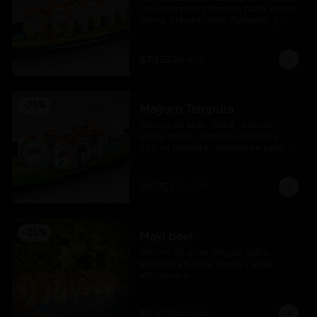
con relleno de camarón, palta, queso 
crema, cebollín, kani, flameado y 
crocante de salmón con salsa unagi
$7.425
$9.900
-
25
%
Maguro Tempura
Relleno de atun , palta , cebollin , 
queso crema , envuelto en nori y 
frito en tempura , banado en salsa 
maracuya .
$8.175
$10.900
-
25
%
Maki beef
Relleno de pollo teriyaki, palta, 
envuelto en filete de res y salsa 
anticuchera.
$9.675
$12.900