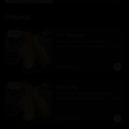
Piqueos
-
25
%
Ebi Tempura
Camarones fritos en tempura, 
acompañado de salsa unagi ( 6 und )
$5.175
$6.900
-
25
%
Ebi furay
Camarones apanados en panko, 
acompañado de salsa unagi ( 6 und )
$5.175
$6.900