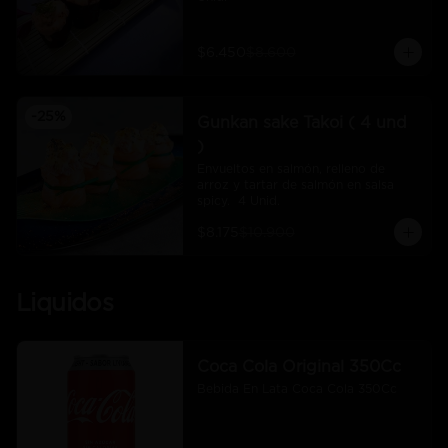
$6.450
$8.600
-
25
%
Gunkan sake Takoi ( 4 und
)
Envueltos en salmón, relleno de 
arroz y tartar de salmón en salsa 
spicy.  4 Unid.
$8.175
$10.900
Liquidos
Coca Cola Original 350Cc
Bebida En Lata Coca Cola 350Cc