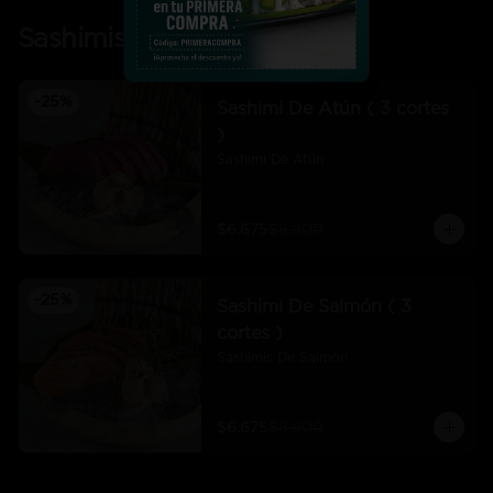
Sashimis
-
25
%
Sashimi De Atún ( 3 cortes
)
Sashimi De Atún
$6.675
$8.900
-
25
%
Sashimi De Salmón ( 3
cortes )
Sashimis De Salmón
$6.675
$8.900