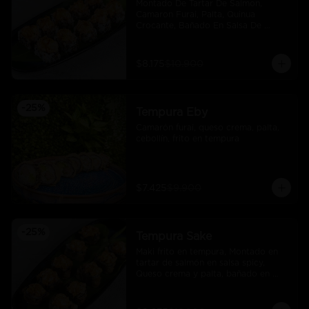
Montado De Tartar De Salmon, 
Camaron Furai, Palta, Quinua 
Crocante, Bañado En Salsa De 
Maracuya
$8.175
$10.900
-
25
%
Tempura Eby
Camarón furai, queso crema, palta, 
cebollín, frito en tempura
$7.425
$9.900
-
25
%
Tempura Sake
Maki frito en tempura, Montado en 
tartar de salmón en salsa spicy, 
Queso crema y palta, bañado en 
salsa unagi