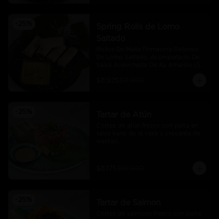
-
25
%
Spring Rolls de Lomo
Saltado
Rollos De Masa Primavera Rellenos 
De Lomo Saltado, Acompañado De 
Salsa Acevichada De Aji Amarillo (5 
Und)
$8.925
$11.900
-
25
%
Tartar de Atún
Cortes de atún fresco con palta en 
salsa karai de la casa y crocante de 
wantán.
$8.175
$10.900
-
25
%
Tartar de Salmon
Cortes de salmoon fresco con palta 