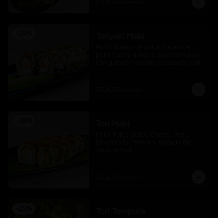
$9.675
$12.900
-
25
%
Teriyaki Maki
Roll cubierto de palta, filetes de 
pollo furai y queso crema. Coronado 
con quinoa crocante y salsa teriyaki.
$7.425
$9.900
-
25
%
Tori Maki
Pollo Furai, Queso Crema, Palta, 
Envuelto En Panko Y Bañado En 
Salsa Teriyaki.
$7.425
$9.900
-
25
%
Tori Tempura