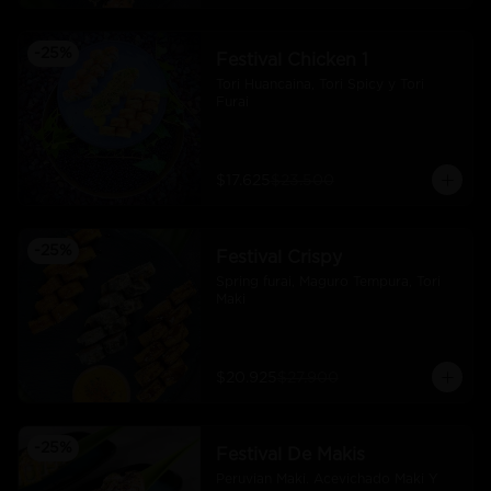
-
25
%
Festival Chicken 1
Tori Huancaina, Tori Spicy y Tori 
Furai
$17.625
$23.500
-
25
%
Festival Crispy
Spring furai, Maguro Tempura, Tori 
Maki
$20.925
$27.900
-
25
%
Festival De Makis
Peruvian Maki. Acevichado Maki Y 