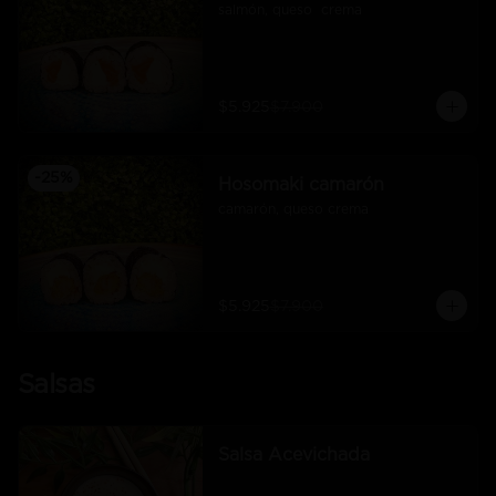
salmón, queso  crema
$5.925
$7.900
-
25
%
Hosomaki camarón
camarón, queso crema
$5.925
$7.900
Salsas
Salsa Acevichada