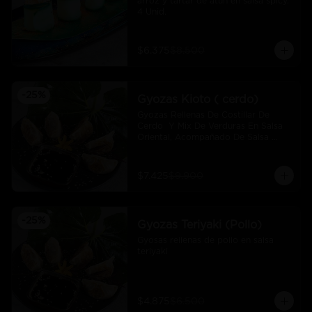
arroz y tartar de atún en salsa spicy.  
4 Unid.
$6.375
$8.500
-
25
%
Gyozas Kioto ( cerdo)
Gyozas Rellenas De Costillar De 
Cerdo  Y Mix De Verduras En Salsa 
Oriental, Acompañado De Salsa 
Ponzú (5 Und)
$7.425
$9.900
-
25
%
Gyozas Teriyaki (Pollo)
Gyosas rellenas de pollo en salsa 
teriyaki
$4.875
$6.500