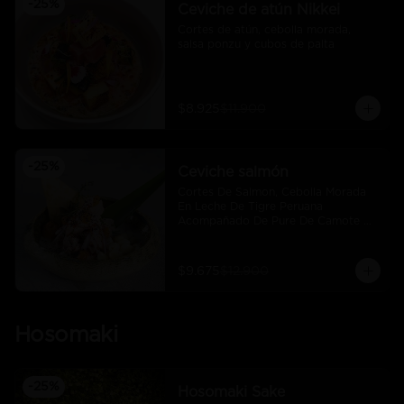
-
25
%
Ceviche de atún Nikkei
Cortes de atún, cebolla morada, 
salsa ponzu y cubos de palta
$8.925
$11.900
-
25
%
Ceviche salmón
Cortes De Salmon, Cebolla Morada 
En Leche De Tigre Peruana 
Acompañado De Pure De Camote Y 
Choclo Peruano.
$9.675
$12.900
Hosomaki
-
25
%
Hosomaki Sake