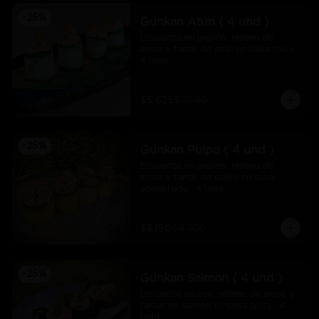
-
25
%
Gunkan Atún ( 4 und )
Envueltos en pepino, relleno de 
arroz y tartar de atún en salsa spicy.  
4 Unid.
$5.625
$7.500
-
25
%
Gunkan Pulpo ( 4 und )
Envueltos en pepino, relleno de 
arroz y tartar de pulpo en salsa 
acevichada.  4 Unid.
$6.150
$8.200
-
25
%
Gunkan Salmon ( 4 und )
Envueltos en nori, relleno de arroz y 
tartar de salmón en salsa spicy.  4 
Unid.