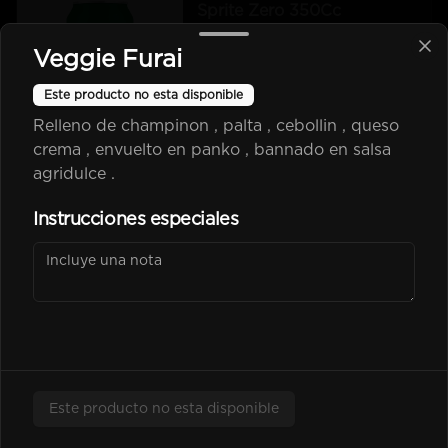
Sprite Zero 350Cc
Bebida En Lata Sprite Zero 350Cc
Veggie Furai
Este producto no esta disponible
$2.500
Relleno de champinon , palta , cebollin , queso
crema , envuelto en panko , bannado en salsa
agridulce .
kem piña Lata 350Cc
Instrucciones especiales
$2.600
Poked
Este producto no esta disponible
-
25
%
Chicken Poked