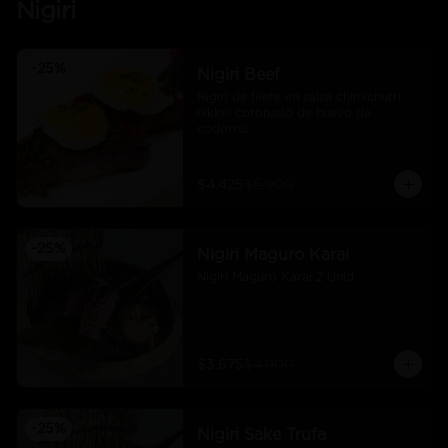
Nigiri
-
25
%
Nigiri Beef
Nigiri de filete en salsa chimichurri 
nikkei coronado de huevo de 
codorniz
$4.425
$5.900
-
25
%
Nigiri Maguro Karai
Nigiri Maguro Karai 2 Unid
$3.675
$4.900
-
25
%
Nigiri Sake Trufa