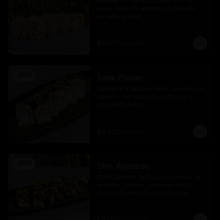
Relleno de salmón, queso crema, 
palta, cebollín, apanado y bañado 
en salsa unagui.
$8.175
$10.900
-
25
%
Sake Pasion
Camarón y queso crema, envuelto en 
salmón, con salsa de maracuyá y 
ciboulette fresco.
$8.925
$11.900
-
25
%
Skin Avocado
Roll Cubierto De Palta y semillas de 
sesamo, Salmon, camarón, Palta, 
Queso Crema Envuelto En Nori,