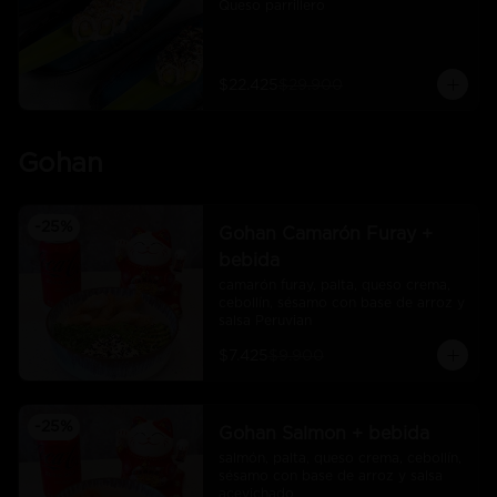
Queso parrillero
$22.425
$29.900
Gohan
-
25
%
Gohan Camarón Furay +
bebida
camarón furay, palta, queso crema, 
cebollín, sésamo con base de arroz y 
salsa Peruvian
$7.425
$9.900
-
25
%
Gohan Salmon + bebida
salmón, palta, queso crema, cebollín, 
sésamo con base de arroz y salsa 
acevichado