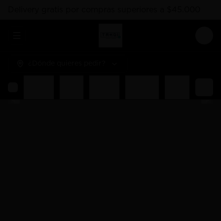
Delivery gratis por compras superiores a $45.000
Abrir menu de navegación
Logi
¿Dónde quieres pedir?
hes
Hosomaki
Salsas
Gunkan
Liquidos
Poked