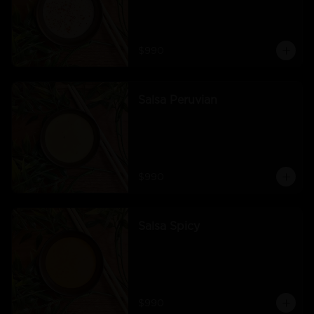
$990
Salsa Peruvian
$990
Salsa Spicy
$990