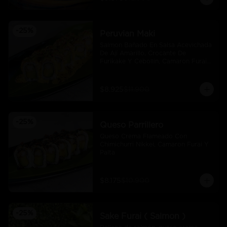
-
25
%
Peruvian Maki
Salmon Bañado En Salsa Acevichada 
De Ají Amarillo, Crocante De 
Furikake Y Cebollin, Camaron Furai 
Y Palta.
$8.925
$11.900
-
25
%
Queso Parrillero
Queso Crema Flameado Con 
Chimichurri Nikkei, Camaron Furai Y 
Palta
$8.175
$10.900
-
25
%
Sake Furai ( Salmon )