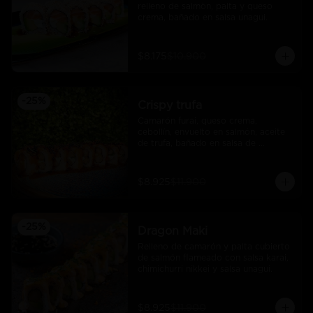
relleno de salmòn, palta y queso 
crema, bañado en salsa unagui.
$8.175
$10.900
-
25
%
Crispy trufa
Camarón furai, queso crema, 
cebollín, envuelto en salmón, aceite 
de trufa, bañado en salsa de 
pimiento piquillo.
$8.925
$11.900
-
25
%
Dragon Maki
Relleno de camarón y palta cubierto 
de salmón flameado con salsa karai, 
chimichurri nikkei y salsa unagui.
$8.925
$11.900