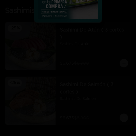
Sashimis
-
25
%
Sashimi De Atún ( 3 cortes
)
Sashimi De Atún
$6.675
$8.900
-
25
%
Sashimi De Salmón ( 3
cortes )
Sashimis De Salmón
$6.675
$8.900