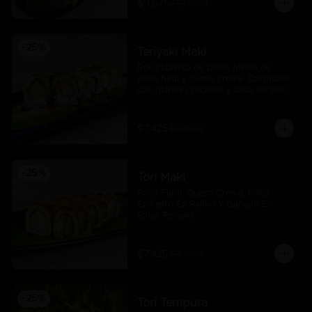
$9.675
$12.900
-
25
%
Teriyaki Maki
Roll cubierto de palta, filetes de 
pollo furai y queso crema. Coronado 
con quinoa crocante y salsa teriyaki.
$7.425
$9.900
-
25
%
Tori Maki
Pollo Furai, Queso Crema, Palta, 
Envuelto En Panko Y Bañado En 
Salsa Teriyaki.
$7.425
$9.900
-
25
%
Tori Tempura