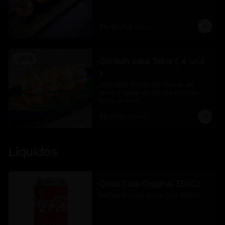
$6.450
$8.600
-
25
%
Gunkan sake Takoi ( 4 und
)
Envueltos en salmón, relleno de 
arroz y tartar de salmón en salsa 
spicy.  4 Unid.
$8.175
$10.900
Liquidos
Coca Cola Original 350Cc
Bebida En Lata Coca Cola 350Cc