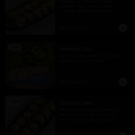
Montado De Tartar De Salmon, 
Camaron Furai, Palta, Quinua 
Crocante, Bañado En Salsa De 
Maracuya
$8.175
$10.900
-
25
%
Tempura Eby
Camarón furai, queso crema, palta, 
cebollín, frito en tempura
$7.425
$9.900
-
25
%
Tempura Sake
Maki frito en tempura, Montado en 
tartar de salmón en salsa spicy, 
Queso crema y palta, bañado en 
salsa unagi