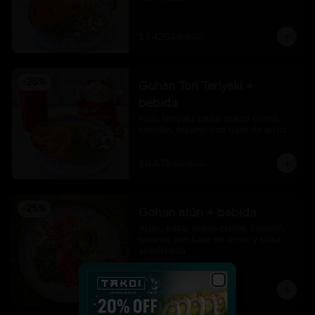
$7.425
$9.900
-
25
%
Gohan Tori Teriyaki +
bebida
Pollo teriyaki, palta, queso crema, 
cebollín, sésamo con base de arroz
$6.675
$8.900
-
25
%
Gohan atún + bebida
Atún , palta, queso crema, cebollín, 
sésamo con base de arroz y salsa 
acevichada
$7.425
$9.900
Close