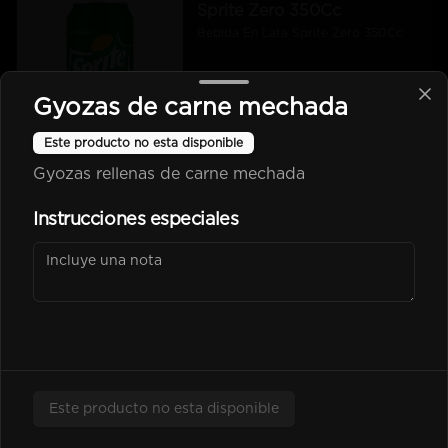
Sprite Zero 350Cc
Bebida En Lata Sprite Zero 350Cc
Gyozas de carne mechada
$2.500
Este producto no esta disponible
Gyozas rellenas de carne mechada
kem piña Lata 350Cc
Instrucciones especiales
$2.600
Poked
Este producto no esta disponible
-
25
%
Chicken Poked