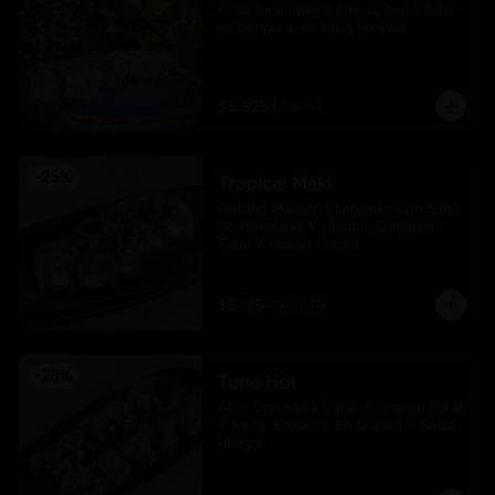
Pollo furai, queso crema, palta, frito 
en tempura, en salsa teriyaki
$5.925
$7.900
-
25
%
Tropical Maki
Plátano Maduro Flameado Con Salsa 
De Maracuyá Y Unagui, Camaron 
Furai Y Queso Crema.
$8.175
$10.900
-
25
%
Tuna Hot
Atún Con Salsa Karai, Camaron Furai 
Y Palta, Envuelto En Quinoa Y Salsa 
Unagui.