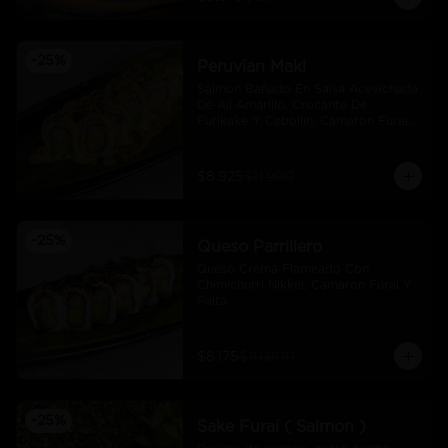
-
25
%
Peruvian Maki
Salmon Bañado En Salsa Acevichada 
De Ají Amarillo, Crocante De 
Furikake Y Cebollin, Camaron Furai 
Y Palta.
$8.925
$11.900
-
25
%
Queso Parrillero
Queso Crema Flameado Con 
Chimichurri Nikkei, Camaron Furai Y 
Palta
$8.175
$10.900
-
25
%
Sake Furai ( Salmon )