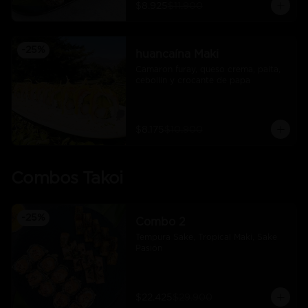
$8.925
$11.900
-
25
%
huancaína Maki
Camaron furay, queso crema, palta, 
cebollín y crocante de papa
$8.175
$10.900
Combos Takoi
-
25
%
Combo 2
Tempura Sake, Tropical Maki, Sake 
Pasión
$22.425
$29.900