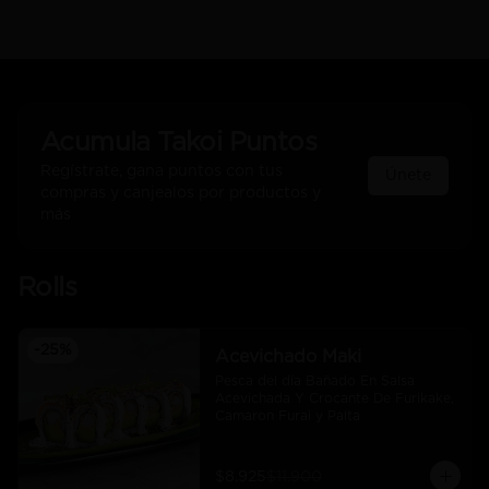
Acumula
Takoi Puntos
Regístrate, gana puntos con tus
Únete
compras y canjealos por productos y
más
Rolls
-
25
%
Acevichado Maki
Pesca del día Bañado En Salsa 
Acevichada Y Crocante De Furikake, 
Camaron Furai y Palta
$8.925
$11.900