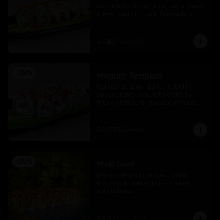
con relleno de camarón, palta, queso 
crema, cebollín, kani, flameado y 
crocante de salmón con salsa unagi
$7.425
$9.900
-
25
%
Maguro Tempura
Relleno de atun , palta , cebollin , 
queso crema , envuelto en nori y 
frito en tempura , banado en salsa 
maracuya .
$8.175
$10.900
-
25
%
Maki beef
Relleno de pollo teriyaki, palta, 
envuelto en filete de res y salsa 
anticuchera.
$9.675
$12.900