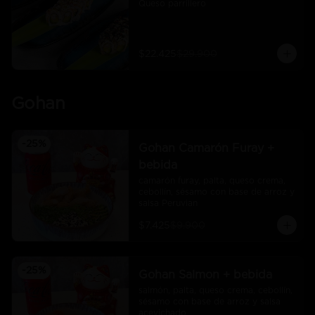
Queso parrillero
$22.425
$29.900
Gohan
-
25
%
Gohan Camarón Furay +
bebida
camarón furay, palta, queso crema, 
cebollín, sésamo con base de arroz y 
salsa Peruvian
$7.425
$9.900
-
25
%
Gohan Salmon + bebida
salmón, palta, queso crema, cebollín, 
sésamo con base de arroz y salsa 
acevichado