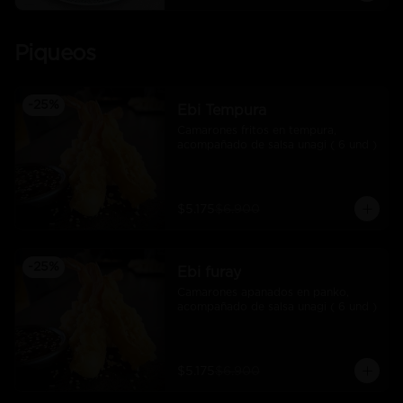
Piqueos
-
25
%
Ebi Tempura
Camarones fritos en tempura, 
acompañado de salsa unagi ( 6 und )
$5.175
$6.900
-
25
%
Ebi furay
Camarones apanados en panko, 
acompañado de salsa unagi ( 6 und )
$5.175
$6.900