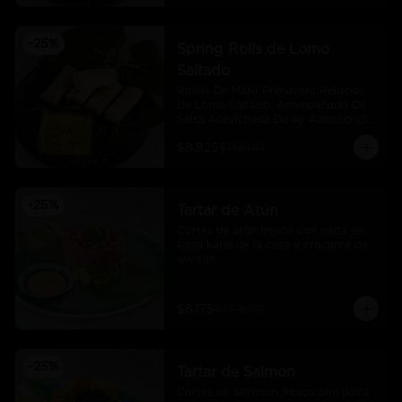
-
25
%
Spring Rolls de Lomo
Saltado
Rollos De Masa Primavera Rellenos 
De Lomo Saltado, Acompañado De 
Salsa Acevichada De Aji Amarillo (5 
Und)
$8.925
$11.900
-
25
%
Tartar de Atún
Cortes de atún fresco con palta en 
salsa karai de la casa y crocante de 
wantán.
$8.175
$10.900
-
25
%
Tartar de Salmon
Cortes de salmoon fresco con palta 