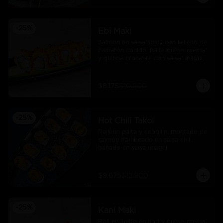
-
25
%
Ebi Maki
Salmon en salsa spicy con relleno de 
camarón cocido, palta queso crema 
y quinoa crocante con salsa unagui.
$8.175
$10.900
-
25
%
Hot Chili Takoi
Relleno palta y cebollin, montado de 
salmón flambeado en salsa chili, 
bañado en salsa unagui
$9.675
$12.900
-
25
%
Kani Maki
Roll envuelto en nori y queso crema 