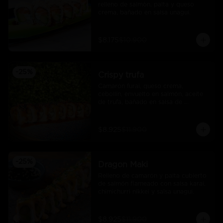
relleno de salmòn, palta y queso 
crema, bañado en salsa unagui.
$8.175
$10.900
-
25
%
Crispy trufa
Camarón furai, queso crema, 
cebollín, envuelto en salmón, aceite 
de trufa, bañado en salsa de 
pimiento piquillo.
$8.925
$11.900
-
25
%
Dragon Maki
Relleno de camarón y palta cubierto 
de salmón flameado con salsa karai, 
chimichurri nikkei y salsa unagui.
$8.925
$11.900