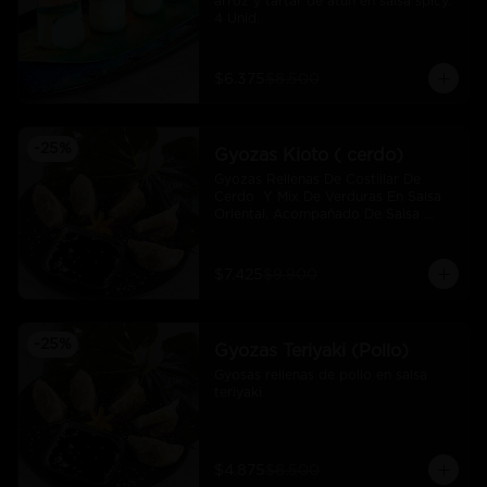
arroz y tartar de atún en salsa spicy.  
4 Unid.
$6.375
$8.500
-
25
%
Gyozas Kioto ( cerdo)
Gyozas Rellenas De Costillar De 
Cerdo  Y Mix De Verduras En Salsa 
Oriental, Acompañado De Salsa 
Ponzú (5 Und)
$7.425
$9.900
-
25
%
Gyozas Teriyaki (Pollo)
Gyosas rellenas de pollo en salsa 
teriyaki
$4.875
$6.500