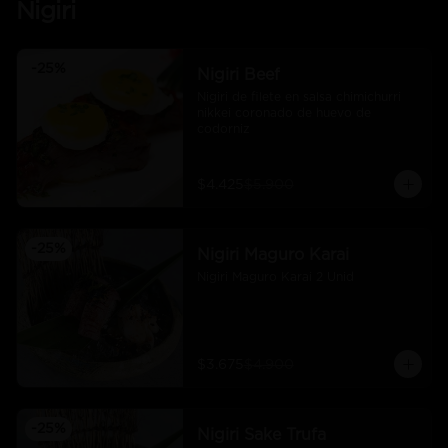
Nigiri
-
25
%
Nigiri Beef
Nigiri de filete en salsa chimichurri 
nikkei coronado de huevo de 
codorniz
$4.425
$5.900
-
25
%
Nigiri Maguro Karai
Nigiri Maguro Karai 2 Unid
$3.675
$4.900
-
25
%
Nigiri Sake Trufa