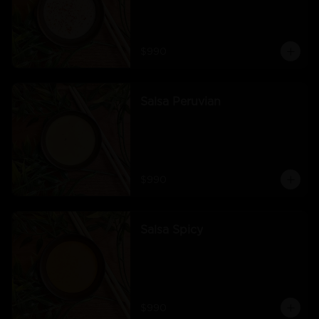
$990
Salsa Peruvian
$990
Salsa Spicy
$990