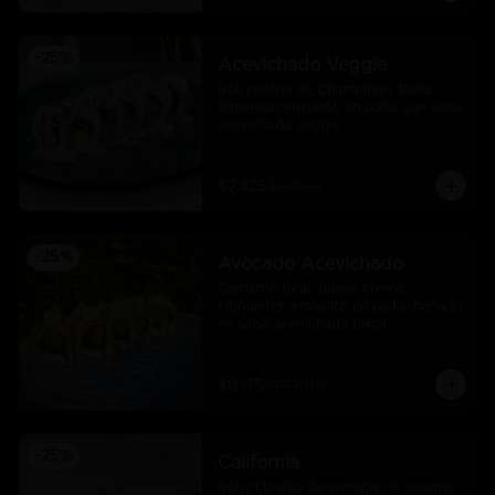
-
25
%
Acevichado Veggie
Roll relleno de Champiñon, Palta, 
Pimentón envuelto en palta con salsa 
acevichada veggie
$7.425
$9.900
-
25
%
Avocado Acevichado
Camarón furai, queso crema, 
ciboulette, envuelto en palta, bañado 
en salsa acevichada takoi
$8.175
$10.900
-
25
%
California
Roll cubierto de semillas de sésamo, 