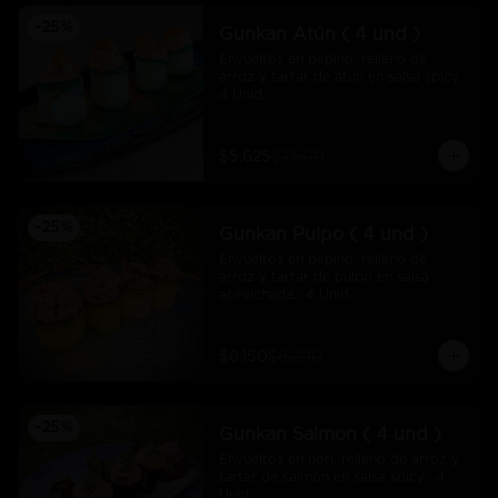
-
25
%
Gunkan Atún ( 4 und )
Envueltos en pepino, relleno de 
arroz y tartar de atún en salsa spicy.  
4 Unid.
$5.625
$7.500
-
25
%
Gunkan Pulpo ( 4 und )
Envueltos en pepino, relleno de 
arroz y tartar de pulpo en salsa 
acevichada.  4 Unid.
$6.150
$8.200
-
25
%
Gunkan Salmon ( 4 und )
Envueltos en nori, relleno de arroz y 
tartar de salmón en salsa spicy.  4 
Unid.