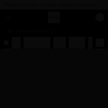
Delivery gratis por compras superiores a $45.000
Abrir menu de navegación
Logi
¿Dónde quieres pedir?
Rolls
Combos Takoi
Gohan
Sashimis
Nigiri
Ent