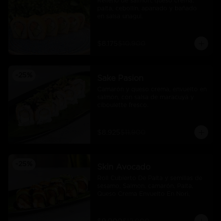
Relleno de salmón, queso crema, 
palta, cebollín, apanado y bañado 
en salsa unagui.
$8.175
$10.900
-
25
%
Sake Pasion
Camarón y queso crema, envuelto en 
salmón, con salsa de maracuyá y 
ciboulette fresco.
$8.925
$11.900
-
25
%
Skin Avocado
Roll Cubierto De Palta y semillas de 
sesamo, Salmon, camarón, Palta, 
Queso Crema Envuelto En Nori,