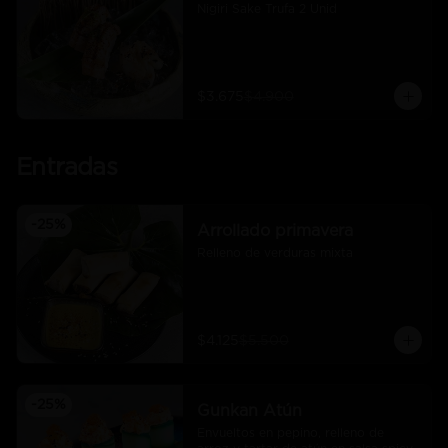
Nigiri Sake Trufa 2 Unid
$3.675
$4.900
Entradas
-
25
%
Arrollado primavera
Relleno de verduras mixta
$4.125
$5.500
-
25
%
Gunkan Atún
Envueltos en pepino, relleno de 