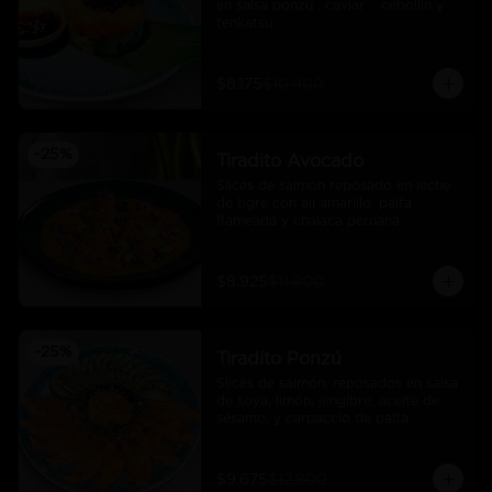
en salsa ponzu , caviar ,  cebollin y 
tenkatsu .
$8.175
$10.900
-
25
%
Tiradito Avocado
Slices de salmón reposado en leche 
de tigre con ají amarillo, palta 
flameada y chalaca peruana.
$8.925
$11.900
-
25
%
Tiradito Ponzú
Slices de salmón, reposados en salsa 
de soya, limón, jengibre, aceite de 
sésamo, y carpaccio de palta.
$9.675
$12.900