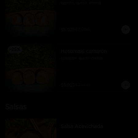
salmón, queso  crema
$5.925
$7.900
-
25
%
Hosomaki camarón
camarón, queso crema
$5.925
$7.900
Salsas
Salsa Acevichada