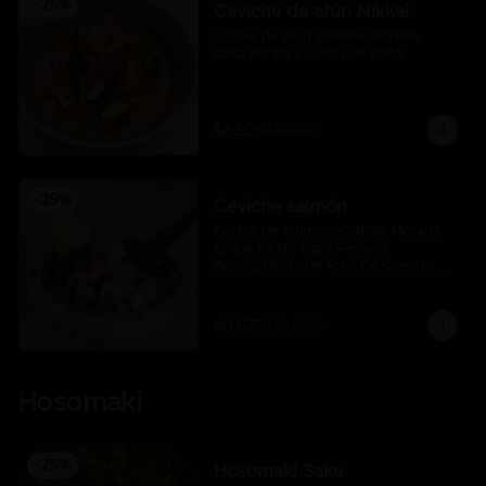
-
25
%
Ceviche de atún Nikkei
Cortes de atún, cebolla morada, 
salsa ponzu y cubos de palta
$8.925
$11.900
-
25
%
Ceviche salmón
Cortes De Salmon, Cebolla Morada 
En Leche De Tigre Peruana 
Acompañado De Pure De Camote Y 
Choclo Peruano.
$9.675
$12.900
Hosomaki
-
25
%
Hosomaki Sake