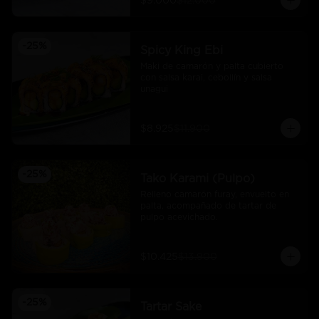
$9.000
$12.000
-
25
%
Spicy King Ebi
Maki de camarón y palta cubierto 
con salsa karai, cebollín y salsa 
unagui
$8.925
$11.900
-
25
%
Tako Karami (Pulpo)
Relleno camarón furay, envuelto en 
palta, acompañado de tartar de 
pulpo acevichado.
$10.425
$13.900
-
25
%
Tartar Sake