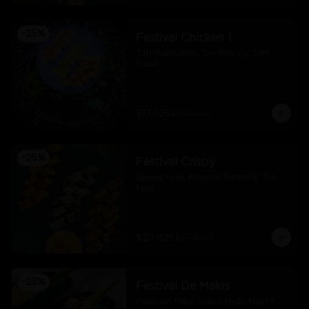
-
25
%
Festival Chicken 1
Tori Huancaina, Tori Spicy y Tori 
Furai
$17.625
$23.500
-
25
%
Festival Crispy
Spring furai, Maguro Tempura, Tori 
Maki
$20.925
$27.900
-
25
%
Festival De Makis
Peruvian Maki. Acevichado Maki Y 