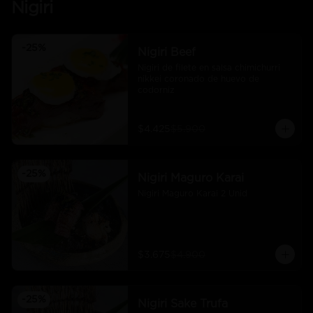
Nigiri
-
25
%
Nigiri Beef
Nigiri de filete en salsa chimichurri 
nikkei coronado de huevo de 
codorniz
$4.425
$5.900
-
25
%
Nigiri Maguro Karai
Nigiri Maguro Karai 2 Unid
$3.675
$4.900
-
25
%
Nigiri Sake Trufa