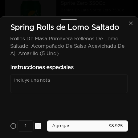
Sprite Zero 350Cc
Bebida En Lata Sprite Zero 350Cc
Spring Rolls de Lomo Saltado
$2.500
Rollos De Masa Primavera Rellenos De Lomo
Saltado, Acompañado De Salsa Acevichada De
Aji Amarillo (5 Und)
kem piña Lata 350Cc
Instrucciones especiales
$2.600
Poked
Agregar
$8.925
-
25
%
Chicken Poked