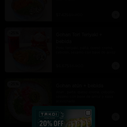
$7.425
$9.900
-
25
%
Gohan Tori Teriyaki +
bebida
Pollo teriyaki, palta, queso crema, 
cebollín, sésamo con base de arroz
$6.675
$8.900
-
25
%
Gohan atún + bebida
Atún , palta, queso crema, cebollín, 
sésamo con base de arroz y salsa 
acevichada
$7.425
$9.900
Close