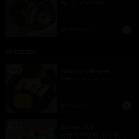
Nigiri Sake Trufa 2 Unid
$3.675
$4.900
Entradas
-
25
%
Arrollado primavera
Relleno de verduras mixta
$4.125
$5.500
-
25
%
Gunkan Atún
Envueltos en pepino, relleno de 