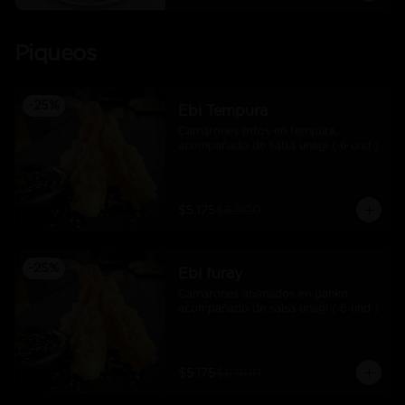
Piqueos
-
25
%
Ebi Tempura
Camarones fritos en tempura, 
acompañado de salsa unagi ( 6 und )
$5.175
$6.900
-
25
%
Ebi furay
Camarones apanados en panko, 
acompañado de salsa unagi ( 6 und )
$5.175
$6.900