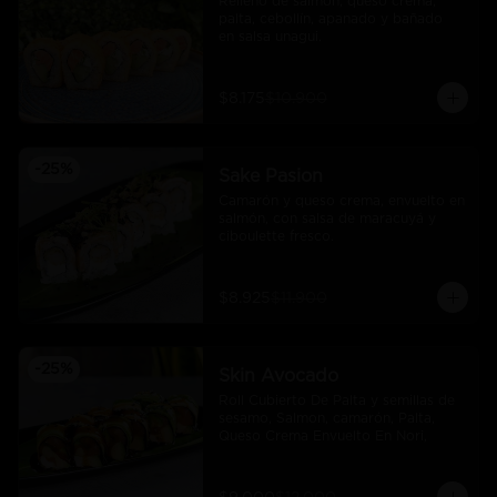
Relleno de salmón, queso crema, 
palta, cebollín, apanado y bañado 
en salsa unagui.
$8.175
$10.900
-
25
%
Sake Pasion
Camarón y queso crema, envuelto en 
salmón, con salsa de maracuyá y 
ciboulette fresco.
$8.925
$11.900
-
25
%
Skin Avocado
Roll Cubierto De Palta y semillas de 
sesamo, Salmon, camarón, Palta, 
Queso Crema Envuelto En Nori,