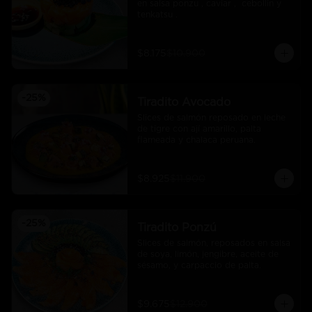
en salsa ponzu , caviar ,  cebollin y 
tenkatsu .
$8.175
$10.900
-
25
%
Tiradito Avocado
Slices de salmón reposado en leche 
de tigre con ají amarillo, palta 
flameada y chalaca peruana.
$8.925
$11.900
-
25
%
Tiradito Ponzú
Slices de salmón, reposados en salsa 
de soya, limón, jengibre, aceite de 
sésamo, y carpaccio de palta.
$9.675
$12.900