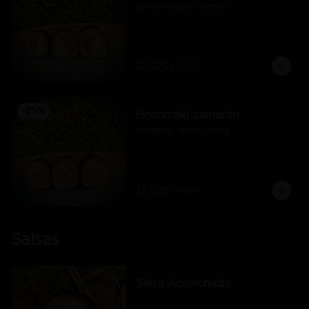
salmón, queso  crema
$5.925
$7.900
-
25
%
Hosomaki camarón
camarón, queso crema
$5.925
$7.900
Salsas
Salsa Acevichada