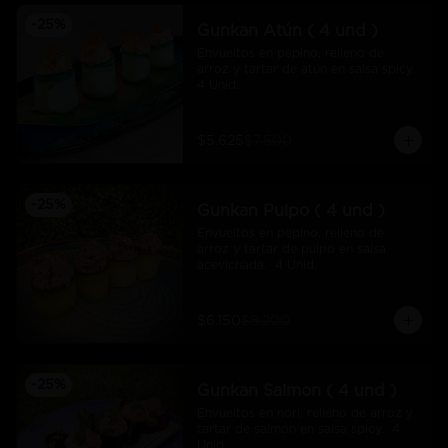
-
25
%
Gunkan Atún ( 4 und )
Envueltos en pepino, relleno de 
arroz y tartar de atún en salsa spicy.  
4 Unid.
$5.625
$7.500
-
25
%
Gunkan Pulpo ( 4 und )
Envueltos en pepino, relleno de 
arroz y tartar de pulpo en salsa 
acevichada.  4 Unid.
$6.150
$8.200
-
25
%
Gunkan Salmon ( 4 und )
Envueltos en nori, relleno de arroz y 
tartar de salmón en salsa spicy.  4 
Unid.