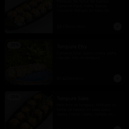
Montado De Tartar De Salmon, 
Camaron Furai, Palta, Quinua 
Crocante, Bañado En Salsa De 
Maracuya
$8.175
$10.900
-
25
%
Tempura Eby
Camarón furai, queso crema, palta, 
cebollín, frito en tempura
$7.425
$9.900
-
25
%
Tempura Sake
Maki frito en tempura, Montado en 
tartar de salmón en salsa spicy, 
Queso crema y palta, bañado en 
salsa unagi