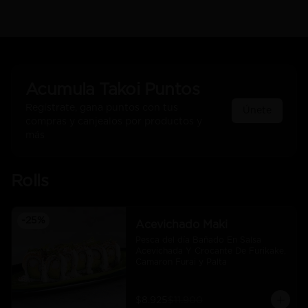
Acumula
Takoi Puntos
Regístrate, gana puntos con tus
Únete
compras y canjealos por productos y
más
Rolls
-
25
%
Acevichado Maki
Pesca del día Bañado En Salsa 
Acevichada Y Crocante De Furikake, 
Camaron Furai y Palta
$8.925
$11.900