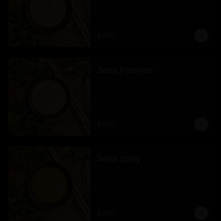
$990
Salsa Peruvian
$990
Salsa Spicy
$990