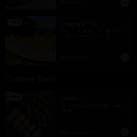
$8.925
$11.900
-
25
%
huancaína Maki
Camaron furay, queso crema, palta, 
cebollín y crocante de papa
$8.175
$10.900
Combos Takoi
-
25
%
Combo 2
Tempura Sake, Tropical Maki, Sake 
Pasión
$22.425
$29.900