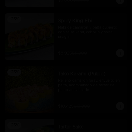
$9.000
$12.000
-
25
%
Spicy King Ebi
Maki de camarón y palta cubierto 
con salsa karai, cebollín y salsa 
unagui
$8.925
$11.900
-
25
%
Tako Karami (Pulpo)
Relleno camarón furay, envuelto en 
palta, acompañado de tartar de 
pulpo acevichado.
$10.425
$13.900
-
25
%
Tartar Sake