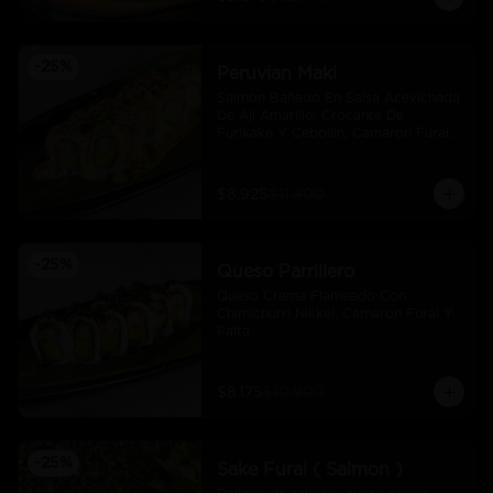
-
25
%
Peruvian Maki
Salmon Bañado En Salsa Acevichada 
De Ají Amarillo, Crocante De 
Furikake Y Cebollin, Camaron Furai 
Y Palta.
$8.925
$11.900
-
25
%
Queso Parrillero
Queso Crema Flameado Con 
Chimichurri Nikkei, Camaron Furai Y 
Palta
$8.175
$10.900
-
25
%
Sake Furai ( Salmon )