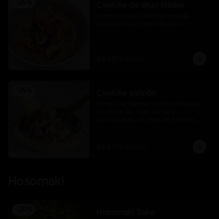
-
25
%
Ceviche de atún Nikkei
Cortes de atún, cebolla morada, 
salsa ponzu y cubos de palta
$8.925
$11.900
-
25
%
Ceviche salmón
Cortes De Salmon, Cebolla Morada 
En Leche De Tigre Peruana 
Acompañado De Pure De Camote Y 
Choclo Peruano.
$9.675
$12.900
Hosomaki
-
25
%
Hosomaki Sake