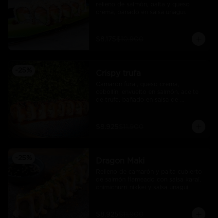
relleno de salmòn, palta y queso 
crema, bañado en salsa unagui.
$8.175
$10.900
-
25
%
Crispy trufa
Camarón furai, queso crema, 
cebollín, envuelto en salmón, aceite 
de trufa, bañado en salsa de 
pimiento piquillo.
$8.925
$11.900
-
25
%
Dragon Maki
Relleno de camarón y palta cubierto 
de salmón flameado con salsa karai, 
chimichurri nikkei y salsa unagui.
$8.925
$11.900