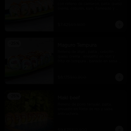
con relleno de camarón, palta, queso 
crema, cebollín, kani, flameado y 
crocante de salmón con salsa unagi
$7.425
$9.900
-
25
%
Maguro Tempura
Relleno de atun , palta , cebollin , 
queso crema , envuelto en nori y 
frito en tempura , banado en salsa 
maracuya .
$8.175
$10.900
-
25
%
Maki beef
Relleno de pollo teriyaki, palta, 
envuelto en filete de res y salsa 
anticuchera.
$9.675
$12.900