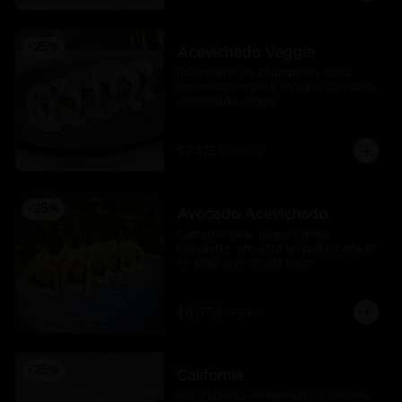
-
25
%
Acevichado Veggie
Roll relleno de Champiñon, Palta, 
Pimentón envuelto en palta con salsa 
acevichada veggie
$7.425
$9.900
-
25
%
Avocado Acevichado
Camarón furai, queso crema, 
ciboulette, envuelto en palta, bañado 
en salsa acevichada takoi
$8.175
$10.900
-
25
%
California
Roll cubierto de semillas de sésamo, 