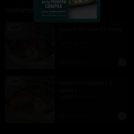
Sashimis
-
25
%
Sashimi De Atún ( 3 cortes
)
Sashimi De Atún
$6.675
$8.900
-
25
%
Sashimi De Salmón ( 3
cortes )
Sashimis De Salmón
$6.675
$8.900