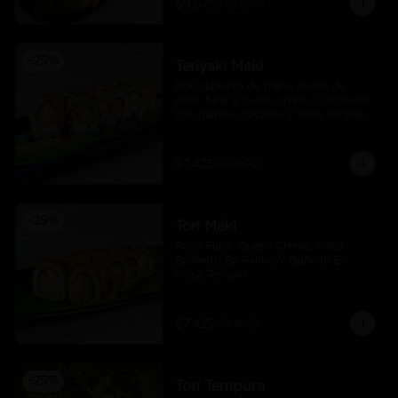
$9.675
$12.900
-
25
%
Teriyaki Maki
Roll cubierto de palta, filetes de 
pollo furai y queso crema. Coronado 
con quinoa crocante y salsa teriyaki.
$7.425
$9.900
-
25
%
Tori Maki
Pollo Furai, Queso Crema, Palta, 
Envuelto En Panko Y Bañado En 
Salsa Teriyaki.
$7.425
$9.900
-
25
%
Tori Tempura