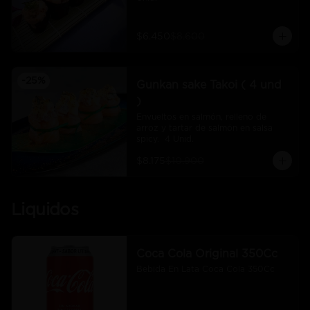
$6.450
$8.600
-
25
%
Gunkan sake Takoi ( 4 und
)
Envueltos en salmón, relleno de 
arroz y tartar de salmón en salsa 
spicy.  4 Unid.
$8.175
$10.900
Liquidos
Coca Cola Original 350Cc
Bebida En Lata Coca Cola 350Cc