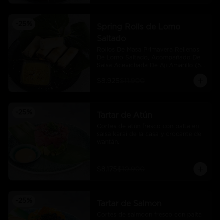
-
25
%
Spring Rolls de Lomo
Saltado
Rollos De Masa Primavera Rellenos 
De Lomo Saltado, Acompañado De 
Salsa Acevichada De Aji Amarillo (5 
Und)
$8.925
$11.900
-
25
%
Tartar de Atún
Cortes de atún fresco con palta en 
salsa karai de la casa y crocante de 
wantán.
$8.175
$10.900
-
25
%
Tartar de Salmon
Cortes de salmoon fresco con palta 