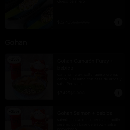
Queso parrillero
$22.425
$29.900
Gohan
-
25
%
Gohan Camarón Furay +
bebida
camarón furay, palta, queso crema, 
cebollín, sésamo con base de arroz y 
salsa Peruvian
$7.425
$9.900
-
25
%
Gohan Salmon + bebida
salmón, palta, queso crema, cebollín, 
sésamo con base de arroz y salsa 
acevichado