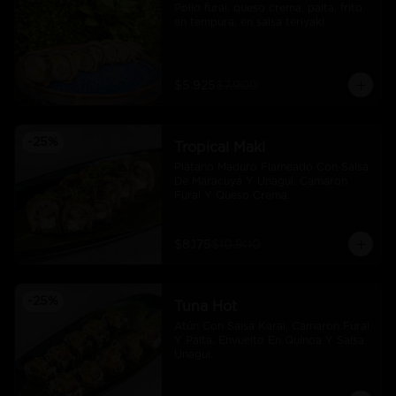
Pollo furai, queso crema, palta, frito 
en tempura, en salsa teriyaki
$5.925
$7.900
-
25
%
Tropical Maki
Plátano Maduro Flameado Con Salsa 
De Maracuyá Y Unagui, Camaron 
Furai Y Queso Crema.
$8.175
$10.900
-
25
%
Tuna Hot
Atún Con Salsa Karai, Camaron Furai 
Y Palta, Envuelto En Quinoa Y Salsa 
Unagui.