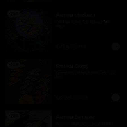
-
25
%
Festival Chicken 1
Tori Huancaina, Tori Spicy y Tori 
Furai
$17.625
$23.500
-
25
%
Festival Crispy
Spring furai, Maguro Tempura, Tori 
Maki
$20.925
$27.900
-
25
%
Festival De Makis
Peruvian Maki. Acevichado Maki Y 