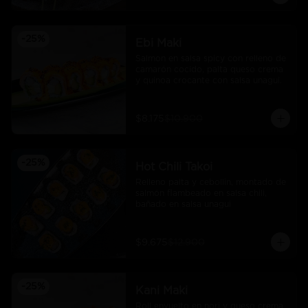
-
25
%
Ebi Maki
Salmon en salsa spicy con relleno de 
camarón cocido, palta queso crema 
y quinoa crocante con salsa unagui.
$8.175
$10.900
-
25
%
Hot Chili Takoi
Relleno palta y cebollin, montado de 
salmón flambeado en salsa chili, 
bañado en salsa unagui
$9.675
$12.900
-
25
%
Kani Maki
Roll envuelto en nori y queso crema 