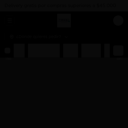
Delivery gratis por compras superiores a $45.000
Abrir menu de navegación
Logi
¿Dónde quieres pedir?
Rolls
Combos Takoi
Gohan
Sashimis
Nigiri
Ent