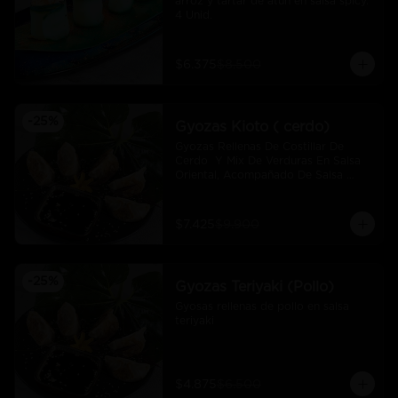
arroz y tartar de atún en salsa spicy.  
4 Unid.
$6.375
$8.500
-
25
%
Gyozas Kioto ( cerdo)
Gyozas Rellenas De Costillar De 
Cerdo  Y Mix De Verduras En Salsa 
Oriental, Acompañado De Salsa 
Ponzú (5 Und)
$7.425
$9.900
-
25
%
Gyozas Teriyaki (Pollo)
Gyosas rellenas de pollo en salsa 
teriyaki
$4.875
$6.500